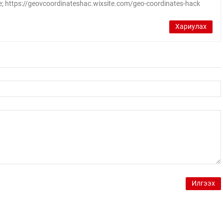
; https://geovcoordinateshac.wixsite.com/geo-coordinates-hack
Хариулах
Илгээх