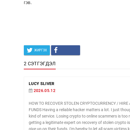
гэв.
ЖИРГЭХ
2 СЭТГЭГДЭЛ
LUCY SLIVER
2026.05.12
HOW TO RECOVER STOLEN CRYPTOCURRENCY / HIRE 
FUNDS Having a reliable hacker matters a lot. I just thou
kind of service. Losing crypto to online scammers is too
getting a legitimate expert on recovery of stolen crypto 
give up on their funds. I'm hereby to let all scam victims