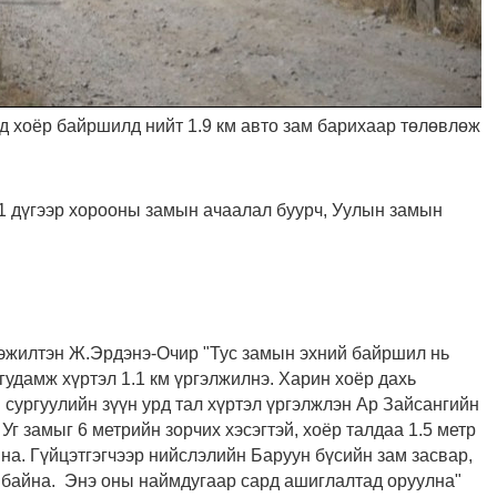
мд хоёр байршилд нийт 1.9 км авто зам барихаар төлөвлөж
11 дүгээр хорооны замын ачаалал буурч, Уулын замын
эжилтэн Ж.Эрдэнэ-Очир "Тус замын эхний байршил нь
удамж хүртэл 1.1 км үргэлжилнэ. Харин хоёр дахь
сургуулийн зүүн урд тал хүртэл үргэлжлэн Ар Зайсангийн
 Уг замыг 6 метрийн зорчих хэсэгтэй, хоёр талдаа 1.5 метр
ина. Гүйцэтгэгчээр нийслэлийн Баруун бүсийн зам засвар,
ж байна. Энэ оны наймдугаар сард ашиглалтад оруулна"