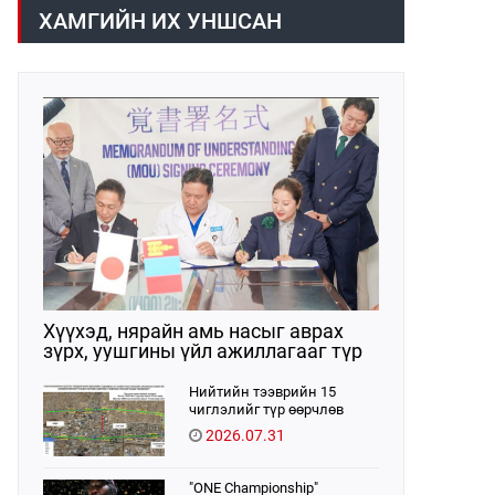
волейболын аварга шалгаруулах
ХАМГИЙН ИХ УНШСАН
тэмцээн өнөөдөр
/2026.08.05/ эхэллээ. Тивийн
шилдэг багуудыг нэгтгэсэн энэхүү
тэмцээн нь Монгол Улсад
волейболын спорт үүсэж хөгжсөний
100 жилийн ойтой давхцаж
байгаагаараа онцлог ач
холбогдолтой юм.
Хүүхэд, нярайн амь насыг аврах
зүрх, уушгины үйл ажиллагааг түр
орлон дэмжих ЭКМО технологийг
ЭХЭМҮТ-д нэвтрүүлнэ
Нийтийн тээврийн 15
чиглэлийг түр өөрчлөв
2026.07.31
"ONE Championship"