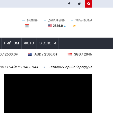
БИЛГИЙН
ДОЛЛАР (USD)
УЛААНБААТАР
2846.0
НИЙГЭМ
ФОТО
ЭКОЛОГИ
0₮
AUD / 2586.0₮
SGD / 2846.0₮
NZD / 2
 БАЙГУУЛАГДЛАА
Татварын өрийг барагдуулахдаа орлогын 30 ху