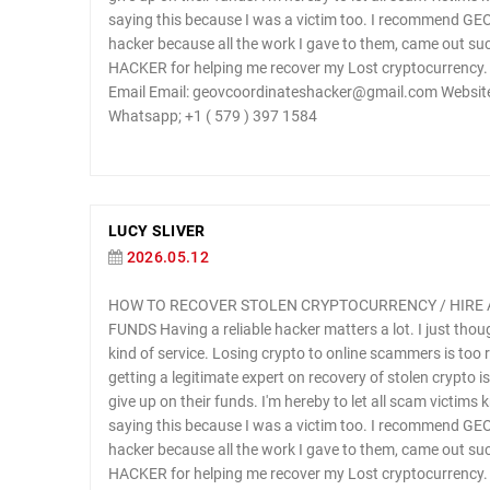
saying this because I was a victim too. I recommend
hacker because all the work I gave to them, came out
HACKER for helping me recover my Lost cryptocurrency. Y
Email Email: geovcoordinateshacker@gmail.com Website
Whatsapp; +1 ( 579 ) 397 1584
LUCY SLIVER
2026.05.12
HOW TO RECOVER STOLEN CRYPTOCURRENCY / HIRE 
FUNDS Having a reliable hacker matters a lot. I just thou
kind of service. Losing crypto to online scammers is too
getting a legitimate expert on recovery of stolen crypto 
give up on their funds. I'm hereby to let all scam victims
saying this because I was a victim too. I recommend
hacker because all the work I gave to them, came out
HACKER for helping me recover my Lost cryptocurrency. Y