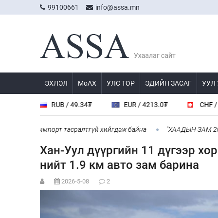
99100661
info@assa.mn
ЭХЛЭЛ
МоАХ
УЛС ТӨР
ЭДИЙН ЗАСАГ
УУЛ
RUB / 49.34₮
EUR / 4213.0₮
CHF / 4524.0₮
ууны импорт тасралтгүй хийгдэж байна
​"ХААДЫН ЗАМ 2026"
Хан-Уул дүүргийн 11 дүгээр хо
нийт 1.9 км авто зам барина
2026-5-08
2