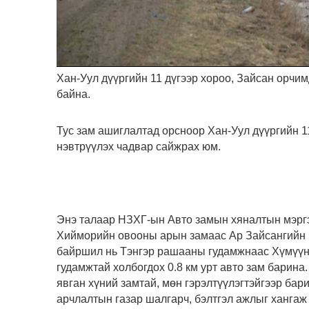
Хан-Уул дүүргийн 11 дүгээр хороо, Зайсан орчи
байна.
Тус зам ашиглалтад орсноор Хан-Уул дүүргийн 
нэвтрүүлэх чадвар сайжрах юм.
Энэ талаар НЗХГ-ын Авто замын хяналтын мэрг
Хийморийн овооны арын замаас Ар Зайсангийн г
байршил нь Тэнгэр рашааны гудамжнаас Хүмүүн 
гудамжтай холбогдох 0.8 км урт авто зам барина.
явган хүний замтай, мөн гэрэлтүүлэгтэйгээр бар
арчлалтын газар шалгарч, бэлтгэл ажлыг ханга