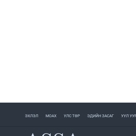
ЭХЛЭЛ
МОАХ
УЛС ТӨР
ЭДИЙН ЗАСАГ
УУЛ УУ