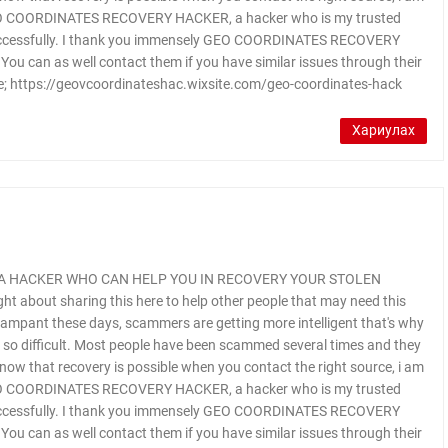
 GEO COORDINATES RECOVERY HACKER, a hacker who is my trusted
 successfully. I thank you immensely GEO COORDINATES RECOVERY
ou can as well contact them if you have similar issues through their
; https://geovcoordinateshac.wixsite.com/geo-coordinates-hack
Хариулах
A HACKER WHO CAN HELP YOU IN RECOVERY YOUR STOLEN
ght about sharing this here to help other people that may need this
 rampant these days, scammers are getting more intelligent that's why
is so difficult. Most people have been scammed several times and they
 know that recovery is possible when you contact the right source, i am
 GEO COORDINATES RECOVERY HACKER, a hacker who is my trusted
 successfully. I thank you immensely GEO COORDINATES RECOVERY
ou can as well contact them if you have similar issues through their