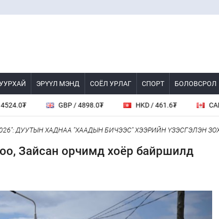
 УУРХАЙ
ЭРҮҮЛ МЭНД
СОЁЛ УРЛАГ
СПОРТ
БОЛОВСРОЛ
GBP / 4898.0₮
HKD / 461.6₮
CAD / 2600.
: ДУУТЫН ХАДНАА "ХААДЫН БИЧЭЭС" ХЭЭРИЙН ҮЗЭСГЭЛЭН ЗОХИОН
роо, Зайсан орчимд хоёр байршилд