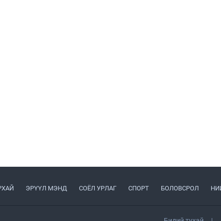
РХАЙ
ЭРҮҮЛ МЭНД
СОЁЛ УРЛАГ
СПОРТ
БОЛОВСРОЛ
НИ
Бидий тухай