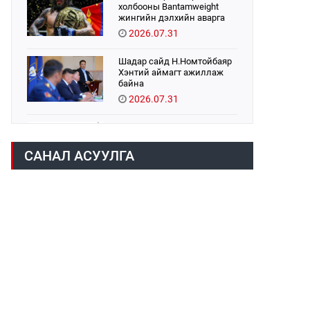
холбооны Bantamweight
жингийн дэлхийн аварга
Б.Энх-Оргил аваргын бүс
2026.07.31
хамгаалах тулаанаа
өнөөдөр хийнэ.
Шадар сайд Н.Номтойбаяр
Хэнтий аймагт ажиллаж
байна
2026.07.31
Авто зам шинээр барина
2026.07.31
САНАЛ АСУУЛГА
Хөвсгөл нуурын их
цэвэрлэгээний аяны
хүрээнд 301 тонн хог
хаягдлыг төвлөрүүлжээ
2026.07.31
ЦАНХИЙН ЗҮҮН УУРХАЙН
ГЭРЭЭТ КОМПАНИУДАД
ХӨНДЛӨНГИЙН АУДИТ
ХИЙВ
2026.07.31