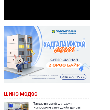
ШИНЭ МЭДЭЭ
Татварын өртэй шатахуун
импортлогч аан-үүдийн дансыг