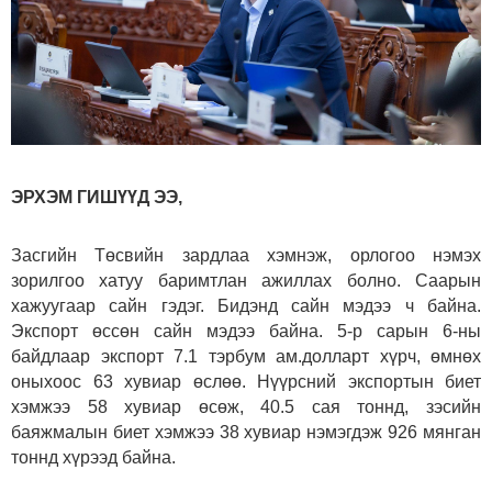
ЭРХЭМ ГИШҮҮД ЭЭ,
Засгийн Төсвийн зардлаа хэмнэж, орлогоо нэмэх
зорилгоо хатуу баримтлан ажиллах болно. Саарын
хажуугаар сайн гэдэг. Бидэнд сайн мэдээ ч байна.
Экспорт өссөн сайн мэдээ байна. 5-р сарын 6-ны
байдлаар экспорт 7.1 тэрбум ам.долларт хүрч, өмнөх
оныхоос 63 хувиар өслөө. Нүүрсний экспортын биет
хэмжээ 58 хувиар өсөж, 40.5 сая тоннд, зэсийн
баяжмалын биет хэмжээ 38 хувиар нэмэгдэж 926 мянган
тоннд хүрээд байна.