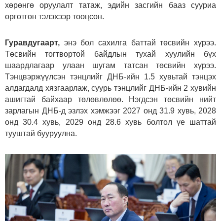
хөрөнгө оруулалт татаж, эдийн засгийн бааз сууриа
өргөтгөн тэлэхээр тооцсон.
Гуравдугаарт,
энэ бол сахилга баттай төсвийн хүрээ.
Төсвийн тогтвортой байдлын тухай хуулийн бүх
шаардлагаар улаан шугам татсан төсвийн хүрээ.
Тэнцвэржүүлсэн тэнцлийг ДНБ-ийн 1.5 хувьтай тэнцэх
алдагдалд хязгаарлаж, суурь тэнцлийг ДНБ-ийн 2 хувийн
ашигтай байхаар төлөвлөлөө. Нэгдсэн төсвийн нийт
зарлагын ДНБ-д эзлэх хэмжээг 2027 онд 31.9 хувь, 2028
онд 30.4 хувь, 2029 онд 28.6 хувь болтол үе шаттай
тууштай бууруулна.