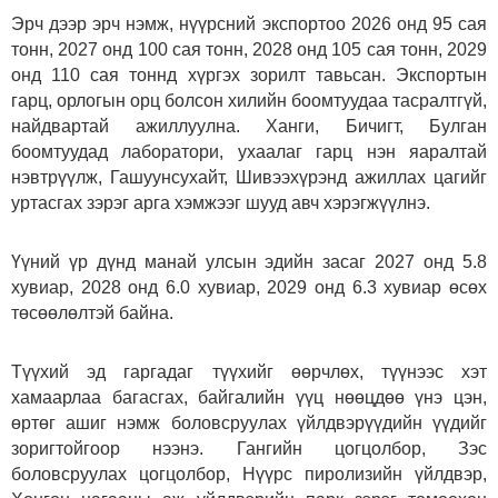
Эрч дээр эрч нэмж, нүүрсний экспортоо 2026 онд 95 сая
тонн, 2027 онд 100 сая тонн, 2028 онд 105 сая тонн, 2029
онд 110 сая тоннд хүргэх зорилт тавьсан. Экспортын
гарц, орлогын орц болсон хилийн боомтуудаа тасралтгүй,
найдвартай ажиллуулна. Ханги, Бичигт, Булган
боомтуудад лаборатори, ухаалаг гарц нэн яаралтай
нэвтрүүлж, Гашуунсухайт, Шивээхүрэнд ажиллах цагийг
уртасгах зэрэг арга хэмжээг шууд авч хэрэгжүүлнэ.
Үүний үр дүнд манай улсын эдийн засаг 2027 онд 5.8
хувиар, 2028 онд 6.0 хувиар, 2029 онд 6.3 хувиар өсөх
төсөөлөлтэй байна.
Түүхий эд гаргадаг түүхийг өөрчлөх, түүнээс хэт
хамаарлаа багасгах, байгалийн үүц нөөцдөө үнэ цэн,
өртөг ашиг нэмж боловсруулах үйлдвэрүүдийн үүдийг
зоригтойгоор нээнэ. Гангийн цогцолбор, Зэс
боловсруулах цогцолбор, Нүүрс пиролизийн үйлдвэр,