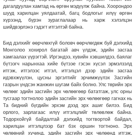
дагалдуулан хамтад нь өргөн мэдүүлж байна. Хоорондоо
шууд харилцан уялдаатай, багц бодлогыг илүү өргөн
хүрээнд, бүрэн зураглалаар нь харж хэлэлцэн
шийдвэрлэнэ гэдэгт итгэлтэй байна.
Бид дэлхийг өөрчлөхгүй боловч өөрчлөгдөж буй дэлхийд
Монголоо хохирол багатай авч үлдэж, эдийн засгаа
хамгаалах үүрэгтэй. Иргэндээ, хувийн хэвшилдээ, баялаг
бүтээгч нарынхаа хийе бүтээе гэсэн хүсэл эрмэлзэлд
итгэж, итгэлээс итгэл, итгэлцэл дээр эдийн засгаа
идэвхжүүлэн, цусны эргэлтийг эрчимжүүлэх Засгийн
газрын үндсэн жанжин шугам байх болно. Улс төрийн эрх
чөлөөг эдийн засгийн эрх чөлөөгөөр бататгаж, улс орны
тусгаар тогтнолоо эдийн засгийн эрх чөлөөгөөр гагнах нь
Та бидний бүгдийн эрхэм дээд эрх ашиг билээ. Бид
орлого, зарлагаас илүү итгэлцлийг төлөвлөж байна.
Тодорхойгүй байдалтай дэлхийд тогтвортой байдал,
харилцан итгэлцлээр бат бэх оршин тогтноно. Эрх
чөлөөний хүчинд, эдийн засгийн эрх чөлөөнд итгэж,