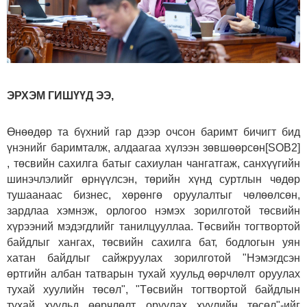
ЭРХЭМ ГИШҮҮД ЭЭ,
Өнөөдөр та бүхний гар дээр очсон баримт бичигт бид
үнэнийг баримталж, алдаагаа хүлээн зөвшөөрсөн[SOB2]
, төсвийн сахилга батыг сахиулан чангатгаж, санхүүгийн
шинэчлэлийг өрнүүлсэн, төрийн хүнд суртлын чөдөр
тушаанаас бизнес, хөрөнгө оруулалтыг чөлөөлсөн,
зардлаа хэмнэж, орлогоо нэмэх зорилготой төсвийн
хүрээний мэдэгдлийг танилцууллаа. Төсвийн тогтвортой
байдлыг хангах, төсвийн сахилга бат, бодлогын уян
хатан байдлыг сайжруулах зорилготой "Нэмэгдсэн
өртгийн албан татварын тухай хуульд өөрчлөлт оруулах
тухай хуулийн төсөл", "Төсвийн тогтвортой байдлын
тухай хуульд өөрчлөлт оруулах хуулийн төсөл"-ийг