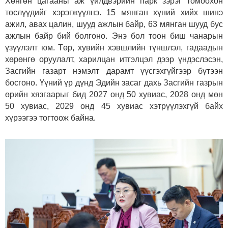
Хөнгөн цагааны аж үйлдвэрийн парк зэрэг томоохон
төслүүдийг хэрэгжүүлнэ. 15 мянган хүний хийх шинэ
ажил, авах цалин, шууд ажлын байр, 63 мянган шууд бус
ажлын байр бий болгоно. Энэ бол тоон биш чанарын
үзүүлэлт юм. Төр, хувийн хэвшлийн түншлэл, гадаадын
хөрөнгө оруулалт, харилцан итгэлцэл дээр үндэслэсэн,
Засгийн газарт нэмэлт дарамт үүсгэхгүйгээр бүтээн
босгоно. Үүний үр дүнд Эдийн засаг дахь Засгийн газрын
өрийн хязгаарыг бид 2027 онд 50 хувиас, 2028 онд мөн
50 хувиас, 2029 онд 45 хувиас хэтрүүлэхгүй байх
хүрээгээ тогтоож байна.