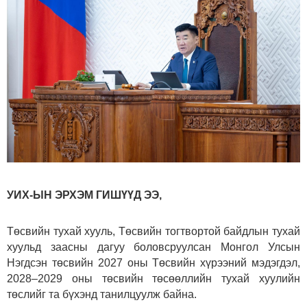
УИХ-ЫН ЭРХЭМ ГИШҮҮД ЭЭ,
Төсвийн тухай хууль, Төсвийн тогтвортой байдлын тухай
хуульд заасны дагуу боловсруулсан Монгол Улсын
Нэгдсэн төсвийн 2027 оны Төсвийн хүрээний мэдэгдэл,
2028–2029 оны төсвийн төсөөллийн тухай хуулийн
төслийг та бүхэнд танилцуулж байна.