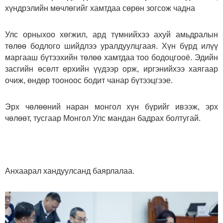
хүндрэлийн мөчлөгийг хамтдаа сөрөн зогсож чадна
Улс орныхоо хөгжил, ард түмнийхээ ахуй амьдралын
төлөө бодлого шийдлээ уралдуулцгаая. Хүн бүрд илүү
маргааш бүтээхийн төлөө хамтдаа тоо бодоцгооё. Эдийн
засгийн өсөлт өрхийн үүдээр орж, иргэнийхээ хаягаар
очиж, өндөр тооноос бодит чанар бүтээцгээе.
Эрх чөлөөний наран монгол хүн бүрийг ивээж, эрх
чөлөөт, тусгаар Монгол Улс мандан бадрах болтугай.
Анхаарал хандуулсанд баярлалаа.