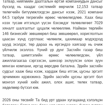
Татвар, нийгмийн даатгалын өртэй компаниудын дансыг
бүхэлд нь хаадаг системийг өөрчилж 12,153 татвар
төлөгчийн битүүмжлэгдсэн дансыг нээж, 2021 компани
64.5 тэрбум төгрөгийн өрөөс чөлөөлөгдлөө. Хаах биш
нээх тусам итгэлцэл үүсэн бэхэждэг төлөвлөгөөт 7029
хяналт шалгалтыг цуцалж чөлөөллөө. Найман төрлийн
146 бизнесийг зөвшөөрөл биш зөвшөөрөл, хориглолтын
цаасан хүнд суртлаас чөлөөлж, цахимаар мэдэгдээд
шууд эхэлдэг, төр дараа нь иргэндээ хаягаар нь очиж
үйлчилж эхэллээ. Үүний үр дүнг Засгийн газар биш
татвар, шимтгэлийн өрөөс чөлөөлөгдсөн, үйл
ажиллагаагаа сэргээсэн, шинээр эхлүүлсэн олон зуун
мянган компани, иргэд өөрсдөө батална. Эдийн засгийн
судсыг хааж биш нээж, хардаж биш итгэж, цусны эргэлт
эрчимжин идэвхжинэ. Эдийн засгийн цусны эргэлт бол
монгол хүний хийх ажил, олох ашиг, төлөх татвар,
хөдөлмөр бүтээл юм.
2026 оны төсвийг Та бид урт удаан хугацаанд хэлэлцэн