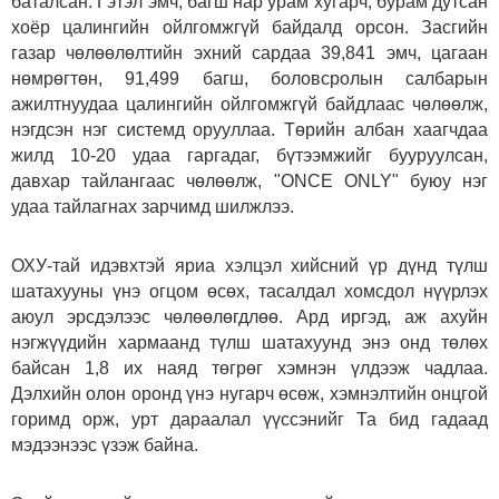
баталсан. Гэтэл эмч, багш нар урам хугарч, бурам дутсан
хоёр цалингийн ойлгомжгүй байдалд орсон. Засгийн
газар чөлөөлөлтийн эхний сардаа 39,841 эмч, цагаан
нөмрөгтөн, 91,499 багш, боловсролын салбарын
ажилтнуудаа цалингийн ойлгомжгүй байдлаас чөлөөлж,
нэгдсэн нэг системд орууллаа. Төрийн албан хаагчдаа
жилд 10-20 удаа гаргадаг, бүтээмжийг бууруулсан,
давхар тайлангаас чөлөөлж, "ONCE ONLY" буюу нэг
удаа тайлагнах зарчимд шилжлээ.
ОХУ-тай идэвхтэй яриа хэлцэл хийсний үр дүнд түлш
шатахууны үнэ огцом өсөх, тасалдал хомсдол нүүрлэх
аюул эрсдэлээс чөлөөлөгдлөө. Ард иргэд, аж ахуйн
нэгжүүдийн хармаанд түлш шатахуунд энэ онд төлөх
байсан 1,8 их наяд төгрөг хэмнэн үлдээж чадлаа.
Дэлхийн олон оронд үнэ нугарч өсөж, хэмнэлтийн онцгой
горимд орж, урт дараалал үүссэнийг Та бид гадаад
мэдээнээс үзэж байна.