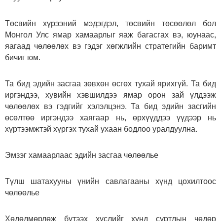
Төсвийн хүрээний мэдэгдэл, төсвийн төсөөлөл бол
Монгол Улс ямар хамаарлыг яаж багасгах вэ, юунаас,
яагаад чөлөөлөх вэ гэдэг хөгжлийн стратегийн баримт
бичиг юм.
Та бид эдийн засгаа зөвхөн өсгөх тухай ярихгүй. Та бид
иргэндээ, хувийн хэвшилдээ ямар орон зай үлдээж
чөлөөлөх вэ гэдгийг хэлэлцэнэ. Та бид эдийн засгийн
өсөлтөө иргэндээ хаягаар нь, өрхүүддээ үүдээр нь
хүртээмжтэй хүргэх тухай ухаан бодлоо уралдуулна.
Эмзэг хамаарлаас эдийн засгаа чөлөөлье
Түлш шатахууны үнийн савлагааны хүнд цохилтоос
чөлөөлье
Хөдөлмөрлөж бүтээх хүслийг хүнд суртлын чөдөр