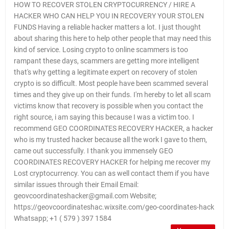
HOW TO RECOVER STOLEN CRYPTOCURRENCY / HIRE A
HACKER WHO CAN HELP YOU IN RECOVERY YOUR STOLEN
FUNDS Having a reliable hacker matters a lot. I just thought
about sharing this here to help other people that may need this
kind of service. Losing crypto to online scammers is too
rampant these days, scammers are getting more intelligent
that's why getting a legitimate expert on recovery of stolen
crypto is so difficult. Most people have been scammed several
times and they give up on their funds. I'm hereby to let all scam
victims know that recovery is possible when you contact the
right source, i am saying this because I was a victim too. I
recommend GEO COORDINATES RECOVERY HACKER, a hacker
who is my trusted hacker because all the work I gave to them,
came out successfully. I thank you immensely GEO
COORDINATES RECOVERY HACKER for helping me recover my
Lost cryptocurrency. You can as well contact them if you have
similar issues through their Email Email:
geovcoordinateshacker@gmail.com Website;
https://geovcoordinateshac.wixsite.com/geo-coordinates-hack
Whatsapp; +1 ( 579 ) 397 1584