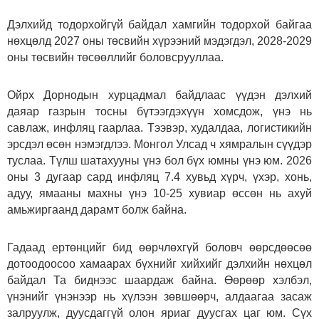
Дэлхийд тодорхойгүй байдал хамгийн тодорхой байгаа
нөхцөлд 2027 оны төсвийн хүрээний мэдэгдэл, 2028-2029
оны төсвийн төсөөллийг боловсрууллаа.
Ойрх Дорнодын хурцадмал байдлаас үүдэн дэлхий
даяар газрын тосны бүтээгдэхүүн хомсдож, үнэ нь
савлаж, инфляц гаарлаа. Тээвэр, худалдаа, логистикийн
эрсдэл өсөн нэмэгдлээ. Монгол Улсад ч хямралын сүүдэр
туслаа. Түлш шатахууны үнэ бол бүх юмны үнэ юм. 2026
оны 3 дугаар сард инфляц 7.4 хувьд хүрч, үхэр, хонь,
адуу, ямааны махны үнэ 10-25 хувиар өссөн нь ахуй
амьжиргаанд дарамт болж байна.
Гадаад ертөнцийг бид өөрчлөхгүй боловч өөрсдөөсөө
дотоодоосоо хамаарах бүхнийг хийхийг дэлхийн нөхцөл
байдал Та биднээс шаардаж байна. Өөрөөр хэлбэл,
үнэнийг үнэнээр нь хүлээн зөвшөөрч, алдаагаа засаж
залруулж, дуусдаггүй олон яриаг дуусгах цаг юм. Сүх