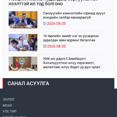
нээлттэй ил тод болгоно
Санхүүгийн хэмнэлтийн горимд эрүүл
мэндийн салбар хамаарахгүй
2026.08.05
16 төрлийн эмийг нэг эх үүсвэрээс
худалдан авах журмыг баталлаа
2026.08.05
УИХ-ын дарга С.Бямбацогт:
Хэлэлцүүлгээс илүү хэрэгжилт,
амлалтаас илүү бодит үр дүн чухал
2026.08.04
САНАЛ АСУУЛГА
Монголбанк 7 дугаар сард 1,439.2 кг үнэт
металл худалдан авлаа
2026.08.05
ЭХЛЭЛ
МОАХ
Монгол Улс “COP17”-д “Тал хээрийн
төлөвлөгөө”-гөө танилцуулна
УЛС ТӨР
2026.08.05