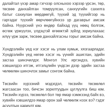
далайтал үхэр амар гэгчээр олсныхоо хэрээр үрсэн, төр,
төсвөө данхайлган томруулсан, санхүүгийн сахилга
батыг сахиулан мөрдөөгүй, түүхий эд түүхийгээр нь
гаргадаг түүхийг өөрчлөөгүйнхээ үр дагаврыг амсаж
байна. Нүүрсний үнэ өндөр байхад үүц нөөц болгож,
өсгөж үржүүлэх, үлдэцтэй өгөөжтэй зүйлд зориулахаас
илүү үрж зарж, төсвөө данхайлгасны горыг амсаж байна.
Хүндрэлийн үед нэг хэсэг нь улам хумьж, хязгаарладаг.
Хүндрэлийн үед нөгөө хэсэг нь үүнийг ашиглан, эдийн
засгаа шинэчилдэг. Монгол Улс иргэндээ, хувийн
хэвшилдээ итгэж, итгэлцлийн үндсэн дээр эдийн засгаа
чөлөөлөн шинэчлэх замыг сонгож байна.
Төсвийн хүрээний мэдэгдэл, төсвийн төсөөлөл
жагсаасан тоо, бичсэн зорилтуудын цуглуулга биш юм.
Төсвийн хүрээ, төсөөлөл бол төр ямар хэмжээнд байх вэ,
хувийн хэвшилдээ ямар орон зай чөлөөлж нээх вэ? гэдэг
асуултын хариулт юм.