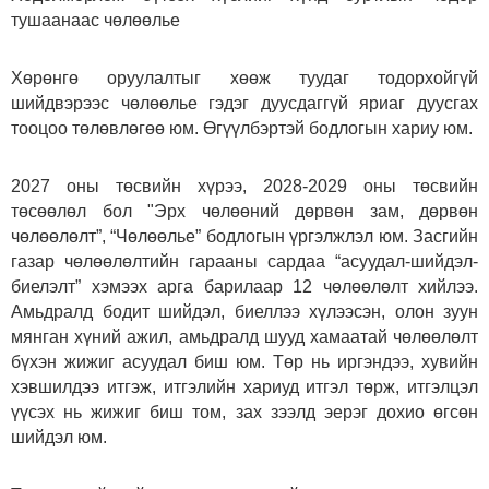
тушаанаас чөлөөлье
Хөрөнгө оруулалтыг хөөж туудаг тодорхойгүй
шийдвэрээс чөлөөлье гэдэг дуусдаггүй яриаг дуусгах
тооцоо төлөвлөгөө юм. Өгүүлбэртэй бодлогын хариу юм.
2027 оны төсвийн хүрээ, 2028-2029 оны төсвийн
төсөөлөл бол "Эрх чөлөөний дөрвөн зам, дөрвөн
чөлөөлөлт”, “Чөлөөлье” бодлогын үргэлжлэл юм. Засгийн
газар чөлөөлөлтийн гарааны сардаа “асуудал-шийдэл-
биелэлт” хэмээх арга барилаар 12 чөлөөлөлт хийлээ.
Амьдралд бодит шийдэл, биеллээ хүлээсэн, олон зуун
мянган хүний ажил, амьдралд шууд хамаатай чөлөөлөлт
бүхэн жижиг асуудал биш юм. Төр нь иргэндээ, хувийн
хэвшилдээ итгэж, итгэлийн хариуд итгэл төрж, итгэлцэл
үүсэх нь жижиг биш том, зах зээлд эерэг дохио өгсөн
шийдэл юм.