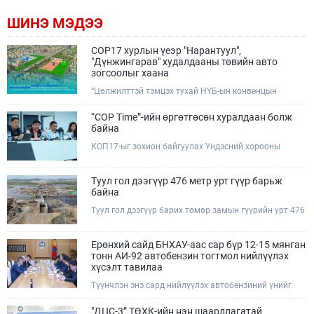
ШИНЭ МЭДЭЭ
COP17 хурлын үеэр "Нарантуул",
"Дүнжингарав" худалдааны төвийн авто
зогсоолыг хаана
“Цөлжилттэй тэмцэх тухай НҮБ-ын конвенцын
Талуудын 17 дугаар Бага хурал (COP17)” наймдугаар
сарын 17-28-ны өдрүүдэд Улаанбаатар хотод зохион
“COP Time”-ийн өргөтгөсөн хуралдаан болж
байгуулагдана.Хурлын үеэр Нарантуул, Дүнжингарав
байна
худалдааны төвүүдийн авто зогсоолыг түр хааж,
КОП17-ыг зохион байгуулах Үндэсний хорооны
тухайн чиглэлд нийтийн тээврийн хүртээмжийг
Ажлын албанаас хурлын бэлтгэл ажлын явц, уялдаа
нэмэгдүүлнэ.
холбоог хангах хүрээнд Бямба гараг бүр “COP Time”
дотоод хуралдааныг тогтмол зохион байгуулж ирсэн
Туул гол дээгүүр 476 метр урт гүүр барьж
билээ.Өнөөдөр “COP Time”-ийн сүүлийн хуралдааныг
байна
өргөтгөсөн хэлбэрээр зохион байгуулж байгаа
Туул гол дээгүүр барих төмөр замын гүүрийн урт 476
бөгөөд үүнд Үндэсний хорооны дэргэдэх дэд
метр бөгөөд барилгын ажил ид өрнөж байна.Энэ
хороодын гишүүд оролцож байна.
хэсэгт баригдах бетонон гүүр нь төмөр замын
хөдөлгөөнийг найдвартай, тасралтгүй нэвтрүүлэх
Ерөнхий сайд БНХАУ-аас сар бүр 12-15 мянган
чухал байгууламж бөгөөд уг ажлыг "Очирням" ХХК,
тонн АИ-92 автобензин тогтмол нийлүүлэх
"Тэргүүн саруул зам" ХХК, "Хотгорзам" ХХК зэрэг
хүсэлт тавилаа
таван компани гүйцэтгэж байна.
Түүнчлэн энэ сард нийлүүлэх автобензиний үнийг
олон улсын зах зээлийн ханшаас өндөр, үнийг
бууруулах боломжийг судлахыг хүслээ. Тэрбээр
"ДЦС-3” ТӨХК-ийн нэн шаардлагатай