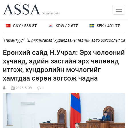
CNY / 538.8₮
KRW / 2.67₮
SEK / 401.7₮
рантуул", "Дүнжингарав" худалдааны төвийн авто зогсоолыг хаана
Ерөнхий сайд Н.Учрал: Эрх чөлөөний
хүчинд, эдийн засгийн эрх чөлөөнд
итгэж, хүндрэлийн мөчлөгийг
хамтдаа сөрөн зогсож чадна
2026-5-08
1