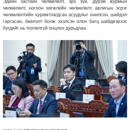
Эдийн засгийн чөлөөлөлт, эрх зүй, дүрэм журмын
чөлөөлөлт, ногоон хөгжлийн чөлөөлөлт, авлигын эсрэг
чөлөөлөлтийн хуримтлагдсан асуудлыг онилсон, шийдэл
гаргасан, биелэлт болж эхэлсэн олон багц шийдвэрээс
бүгдийг нь тоочилгүй онцлон дурьдлаа.