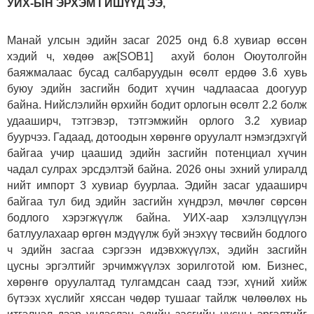
УИХ-ЫН ЭРХЭМ ГИШҮҮД ЭЭ,
Манай улсын эдийн засаг 2025 онд 6.8 хувиар өссөн
хэдий ч, хөдөө аж[SOB1] ахуй болон Оюутолгойн
баяжмалаас бусад салбаруудын өсөлт ердөө 3.6 хувь
буюу эдийн засгийн бодит хүчин чадлаасаа доогуур
байна. Нийслэлийн өрхийн бодит орлогын өсөлт 2.2 болж
удааширч, тэтгэвэр, тэтгэмжийн орлого 3.2 хувиар
буурчээ. Гадаад, дотоодын хөрөнгө оруулалт нэмэгдэхгүй
байгаа учир цаашид эдийн засгийн потенциал хүчин
чадал сулрах эрсдэлтэй байна. 2026 оны эхний улиралд
нийт импорт 3 хувиар буурлаа. Эдийн засаг удааширч
байгаа тул бид эдийн засгийн хүндрэл, мөчлөг сөрсөн
бодлого хэрэгжүүлж байна. УИХ-аар хэлэлцүүлэн
батлуулахаар өргөн мэдүүлж буй энэхүү төсвийн бодлого
ч эдийн засгаа сэргээн идэвхжүүлэх, эдийн засгийн
цусны эргэлтийг эрчимжүүлэх зорилготой юм. Бизнес,
хөрөнгө оруулалтад тулгамдсан саад тээг, хүний хийж
бүтээх хүслийг хяссан чөдөр тушааг тайлж чөлөөлөх нь