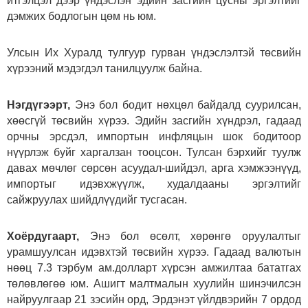
итгэлцэл дээр үндэслэн эдийн засгийн цусны эргэлтийг
дэмжих бодлогын цөм нь юм.
Улсын Их Хуралд тулгуур гурван үндэслэлтэй төсвийн
хүрээний мэдэгдэл танилцуулж байна.
Нэгдүгээрт,
Энэ бол бодит нөхцөл байдалд суурилсан,
хөөсгүй төсвийн хүрээ. Эдийн засгийн хүндрэл, гадаад
орчны эрсдэл, импортын инфляцын шок бодитоор
нүүрлэж буйг харгалзан тооцсон. Тулсан бэрхийг туулж
давах мөчлөг сөрсөн асуудал-шийдэл, арга хэмжээнүүд,
импортыг идэвхжүүлж, худалдааны эргэлтийг
сайжруулах шийдлүүдийг тусгасан.
Хоёрдугаарт,
Энэ бол өсөлт, хөрөнгө оруулалтыг
урамшуулсан идэвхтэй төсвийн хүрээ. Гадаад валютын
нөөц 7.3 тэрбум ам.долларт хүрсэн амжилтаа бататгах
төлөвлөгөө юм. Ашигт малтмалын хуулийн шинэчилсэн
найруулгаар 21 зэсийн орд, Эрдэнэт үйлдвэрийн 7 ордод