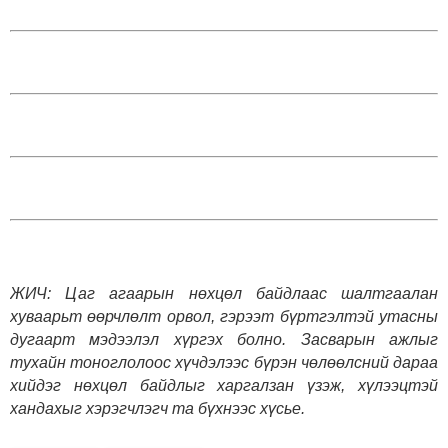
ЖИЧ: Цаг агаарын нөхцөл байдлаас шалтгаалан
хуваарьт өөрчлөлт орвол, гэрээт бүртгэлтэй утасны
дугаарт мэдээлэл хүргэх болно. Засварын ажлыг
тухайн тоноглолоос хүчдэлээс бүрэн чөлөөлсний дараа
хийдэг нөхцөл байдлыг харгалзан үзэж, хүлээцтэй
хандахыг хэрэгчлэгч та бүхнээс хүсье.