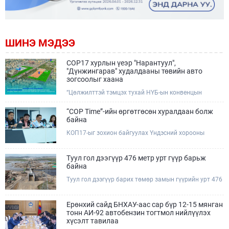
ШИНЭ МЭДЭЭ
COP17 хурлын үеэр "Нарантуул",
"Дүнжингарав" худалдааны төвийн авто
зогсоолыг хаана
“Цөлжилттэй тэмцэх тухай НҮБ-ын конвенцын
Талуудын 17 дугаар Бага хурал (COP17)” наймдугаар
сарын 17-28-ны өдрүүдэд Улаанбаатар хотод зохион
“COP Time”-ийн өргөтгөсөн хуралдаан болж
байгуулагдана.Хурлын үеэр Нарантуул, Дүнжингарав
байна
худалдааны төвүүдийн авто зогсоолыг түр хааж,
КОП17-ыг зохион байгуулах Үндэсний хорооны
тухайн чиглэлд нийтийн тээврийн хүртээмжийг
Ажлын албанаас хурлын бэлтгэл ажлын явц, уялдаа
нэмэгдүүлнэ.
холбоог хангах хүрээнд Бямба гараг бүр “COP Time”
дотоод хуралдааныг тогтмол зохион байгуулж ирсэн
Туул гол дээгүүр 476 метр урт гүүр барьж
билээ.Өнөөдөр “COP Time”-ийн сүүлийн хуралдааныг
байна
өргөтгөсөн хэлбэрээр зохион байгуулж байгаа
Туул гол дээгүүр барих төмөр замын гүүрийн урт 476
бөгөөд үүнд Үндэсний хорооны дэргэдэх дэд
метр бөгөөд барилгын ажил ид өрнөж байна.Энэ
хороодын гишүүд оролцож байна.
хэсэгт баригдах бетонон гүүр нь төмөр замын
хөдөлгөөнийг найдвартай, тасралтгүй нэвтрүүлэх
Ерөнхий сайд БНХАУ-аас сар бүр 12-15 мянган
чухал байгууламж бөгөөд уг ажлыг "Очирням" ХХК,
тонн АИ-92 автобензин тогтмол нийлүүлэх
"Тэргүүн саруул зам" ХХК, "Хотгорзам" ХХК зэрэг
хүсэлт тавилаа
таван компани гүйцэтгэж байна.