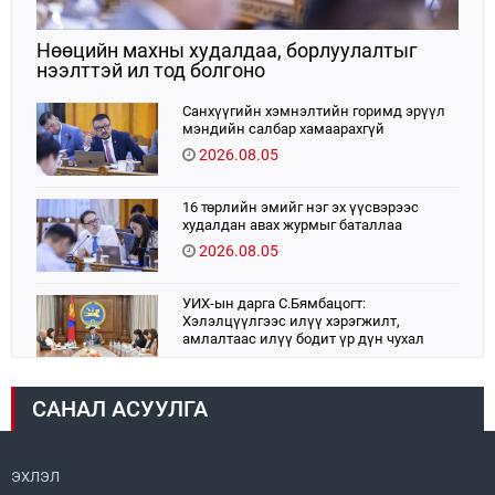
Нөөцийн махны худалдаа, борлуулалтыг
нээлттэй ил тод болгоно
Санхүүгийн хэмнэлтийн горимд эрүүл
мэндийн салбар хамаарахгүй
2026.08.05
16 төрлийн эмийг нэг эх үүсвэрээс
худалдан авах журмыг баталлаа
2026.08.05
УИХ-ын дарга С.Бямбацогт:
Хэлэлцүүлгээс илүү хэрэгжилт,
амлалтаас илүү бодит үр дүн чухал
2026.08.04
САНАЛ АСУУЛГА
Монголбанк 7 дугаар сард 1,439.2 кг үнэт
металл худалдан авлаа
2026.08.05
ЭХЛЭЛ