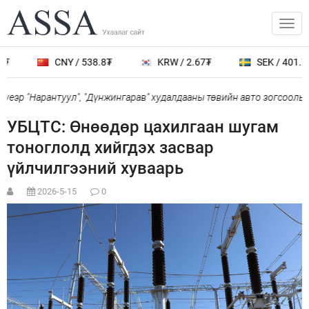
₮
CNY / 538.8₮
KRW / 2.67₮
SEK / 401.7₮
еэр "Нарантуул", "Дүнжингарав" худалдааны төвийн авто зогсоолыг 
УБЦТС: Өнөөдөр цахилгаан шугам
тоноглолд хийгдэх засвар
үйлчилгээний хуваарь
2026-5-15
0