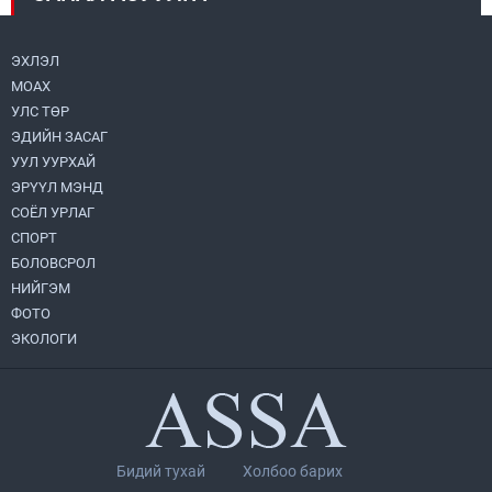
металл худалдан авлаа
2026.08.05
ЭХЛЭЛ
МОАХ
Монгол Улс “COP17”-д “Тал хээрийн
төлөвлөгөө”-гөө танилцуулна
УЛС ТӨР
2026.08.05
ЭДИЙН ЗАСАГ
УУЛ УУРХАЙ
Нийслэлийн Засаг дарга бөгөөд
ЭРҮҮЛ МЭНД
Улаанбаатар хотын Захирагч
СОЁЛ УРЛАГ
Б.Пүрэвдагва ХУД-ийн 12,13, 14-р
хорооны үер, усны эрсдэлтэй цэгүүдэд
СПОРТ
2026.08.04
ажиллалаа
БОЛОВСРОЛ
НИЙГЭМ
УИХ-ын асуулгын цагийг гурван удаа
зохион байгуулж, гишүүдийн асуултыг
ФОТО
Ерөнхий сайдад хүргүүлж, цахим
ЭКОЛОГИ
хуудаст байршуулжээ
2026.08.04
Улаанбаатарт өдөртөө 28 хэм дулаан
2026.08.04
Бидий тухай
Холбоо барих
П.Цэлмэг жюү жицүгийн Дэлхийн