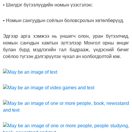
• Шилдэг бүтээлүүдийн номын үзэсгэлэн;
• Номын сангуудын соёлын боловсролын хөтөлбөрүүд.
Эдгээр арга хэмжээ нь уншигч олон, уран бүтээлчид,
номын санчдын хамтын зүтгэлээр Монгол орны өнцөг
булан бүрд мэдлэгийн гал бадрааж, үндэсний бичиг
соёлоо түгээн дэлгэрүүлэх чухал ач холбогдолтой юм.