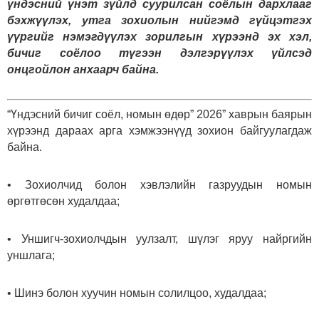
үндэсний үнэт зүйлд суурилсан соёлын дархлааг
бэхжүүлэх, утга зохиолын нийгэмд гүйцэтгэх
үүргийг нэмэгдүүлэх зорилгын хүрээнд эх хэл,
бичиг соёлоо түгээн дэлгэрүүлэх үйлсэд
онцгойлон анхаарч байна.
“Үндэсний бичиг соёл, номын өдөр” 2026” хаврын баярын
хүрээнд дараах арга хэмжээнүүд зохион байгуулагдаж
байна.
• Зохиолчид болон хэвлэлийн газруудын номын
өргөтгөсөн худалдаа;
• Уншигч-зохиолчдын уулзалт, шүлэг яруу найргийн
уншлага;
• Шинэ болон хуучин номын солилцоо, худалдаа;