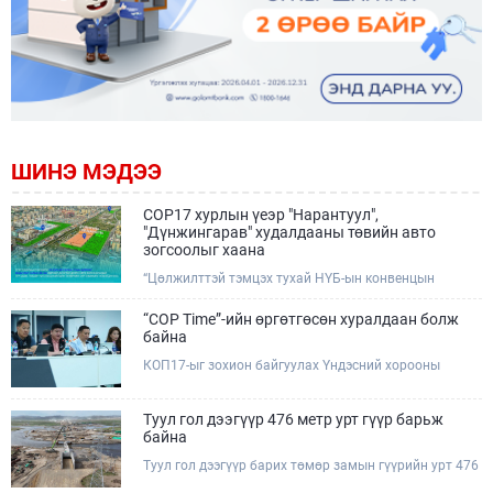
ШИНЭ МЭДЭЭ
COP17 хурлын үеэр "Нарантуул",
"Дүнжингарав" худалдааны төвийн авто
зогсоолыг хаана
“Цөлжилттэй тэмцэх тухай НҮБ-ын конвенцын
Талуудын 17 дугаар Бага хурал (COP17)” наймдугаар
сарын 17-28-ны өдрүүдэд Улаанбаатар хотод зохион
“COP Time”-ийн өргөтгөсөн хуралдаан болж
байгуулагдана.Хурлын үеэр Нарантуул, Дүнжингарав
байна
худалдааны төвүүдийн авто зогсоолыг түр хааж,
КОП17-ыг зохион байгуулах Үндэсний хорооны
тухайн чиглэлд нийтийн тээврийн хүртээмжийг
Ажлын албанаас хурлын бэлтгэл ажлын явц, уялдаа
нэмэгдүүлнэ.
холбоог хангах хүрээнд Бямба гараг бүр “COP Time”
дотоод хуралдааныг тогтмол зохион байгуулж ирсэн
Туул гол дээгүүр 476 метр урт гүүр барьж
билээ.Өнөөдөр “COP Time”-ийн сүүлийн хуралдааныг
байна
өргөтгөсөн хэлбэрээр зохион байгуулж байгаа
Туул гол дээгүүр барих төмөр замын гүүрийн урт 476
бөгөөд үүнд Үндэсний хорооны дэргэдэх дэд
метр бөгөөд барилгын ажил ид өрнөж байна.Энэ
хороодын гишүүд оролцож байна.