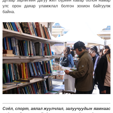
дугаар зарлигийн дагуу жил бүрийн хавар болон намар
улс орон даяар уламжлал болгон зохион байгуулж
байна.
Соёл, спорт, аялал жуулчлал, залуучуудын яамнаас