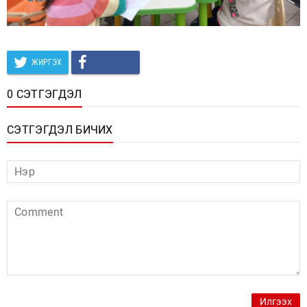
ЖИРГЭХ
0 СЭТГЭГДЭЛ
СЭТГЭГДЭЛ БИЧИХ
Илгээх