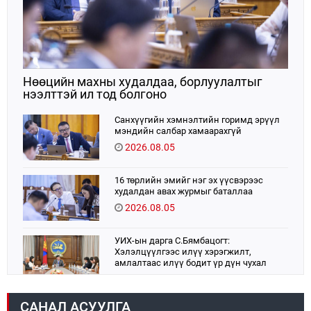
Нөөцийн махны худалдаа, борлуулалтыг
нээлттэй ил тод болгоно
Санхүүгийн хэмнэлтийн горимд эрүүл
мэндийн салбар хамаарахгүй
2026.08.05
16 төрлийн эмийг нэг эх үүсвэрээс
худалдан авах журмыг баталлаа
2026.08.05
УИХ-ын дарга С.Бямбацогт:
Хэлэлцүүлгээс илүү хэрэгжилт,
амлалтаас илүү бодит үр дүн чухал
2026.08.04
САНАЛ АСУУЛГА
Монголбанк 7 дугаар сард 1,439.2 кг үнэт