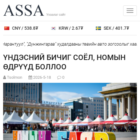
CNY / 538.8₮
KRW / 2.67₮
SEK / 401.7₮
Нарантуул", "Дүнжингарав" худалдааны төвийн авто зогсоолыг хаана
ҮНДЭСНИЙ БИЧИГ СОЁЛ, НОМЫН
ӨДРҮҮД БОЛЛОО
Tsolmon
2026-5-18
0