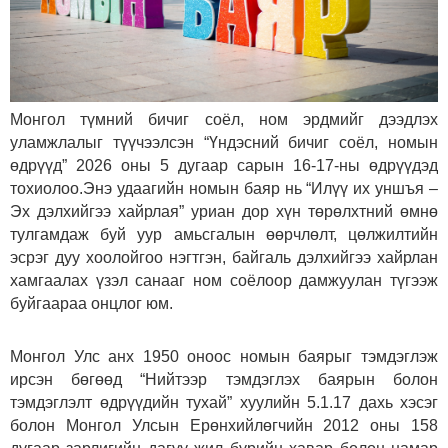
Монгол түмний бичиг соёл, ном эрдмийг дээдлэх
уламжлалыг түүчээлсэн “Үндэсний бичиг соёл, номын
өдрүүд” 2026 оны 5 дугаар сарын 16-17-ны өдрүүдэд
тохиолоо.
Энэ удаагийн номын баяр нь “Илүү их уншъя –
Эх дэлхийгээ хайрлая” уриан дор хүн төрөлхтний өмнө
тулгамдаж буй уур амьсгалын өөрчлөлт, цөлжилтийн
эсрэг дуу хоолойгоо нэгтгэн, байгаль дэлхийгээ хайрлан
хамгаалах үзэл санааг ном соёлоор дамжуулан түгээж
буйгаараа онцлог юм.
Монгол Улс анх 1950 оноос номын баярыг тэмдэглэж
ирсэн бөгөөд “Нийтээр тэмдэглэх баярын болон
тэмдэглэлт өдрүүдийн тухай” хуулийн 5.1.17 дахь хэсэг
болон Монгол Улсын Ерөнхийлөгчийн 2012 оны 158