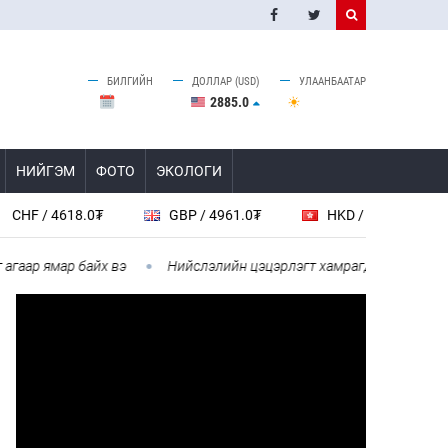
БИЛГИЙН
ДОЛЛАР (USD)
УЛААНБААТАР
2885.0
НИЙГЭМ
ФОТО
ЭКОЛОГИ
 4618.0₮
GBP / 4961.0₮
HKD / 462.1₮
CAD
 ямар байх вэ
Нийслэлийн цэцэрлэгт хамрагдах I шатны бүртгэл