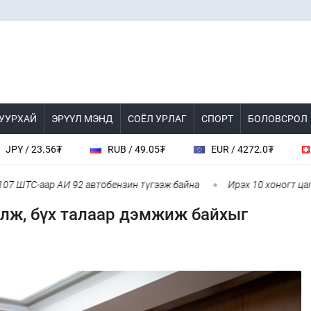
 УУРХАЙ
ЭРҮҮЛ МЭНД
СОЁЛ УРЛАГ
СПОРТ
БОЛОВСРОЛ
23.56₮
RUB / 49.05₮
EUR / 4272.0₮
CHF /
С-аар АИ 92 автобензин түгээж байна
Ирэх 10 хоногт цаг агаар
алж, бүх талаар дэмжиж байхыг