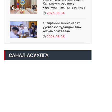
Хэлэлцүүлгээс илүү
хэрэгжилт, амлалтаас илүү
бодит үр дүн чухал
2026.08.04
16 төрлийн эмийг нэг эх
үүсвэрээс худалдан авах
журмыг баталлаа
2026.08.05
Монголбанк 7 дугаар сард
1,439.2 кг үнэт металл
САНАЛ АСУУЛГА
худалдан авлаа
2026.08.05
Монгол Улс “COP17”-д “Тал
хээрийн төлөвлөгөө”-гөө
танилцуулна
2026.08.05
УИХ-ын асуулгын цагийг
гурван удаа зохион
байгуулж, гишүүдийн
асуултыг Ерөнхий сайдад
2026.08.04
хүргүүлж, цахим хуудаст