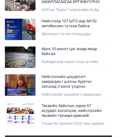
АЖИЛЛАГААГАА ӨРГӨЖҮҮЛНЭ
АНУ-ын “Боинг” компанийн Хойд
Ази дахь арилжааны нисэх онгоцны
борлуулалт, маркетингийн асуудал
Нийслэлд 107 ШТС-аар АИ 92
хариуцсан Дэд ерөнхийлөгч Жэф
автобензин түгээж байна
Эдвардс тэргүүтэй төлөөлөгчдийг
Шатахуун түгээх станцуудыг
Зам, тээврийн сайд Б.Дэлгэрсайхан
хошууныхаа тоог нэмэгдүүлэх үүрэг,
хүлээн авч уулзав.
чиглэл өгч, ажиллаж байна.
Ирэх 10 хоногт цаг агаар ямар
байх вэ
Наймдугаар сарын 9-нд нутгийн
баруун хагаст, 10-нд нутгийн зүүн
хагаст, 11-нд нутгийн зүүн өмнөд
хэсгээр ахиухан хэмжээний бороо
Нийслэлийн цэцэрлэгт
орох тул болзошгүй үер, усны
хамрагдах I шатны бүртгэл
аюулаас анхаарна уу.
эхлэхэд 3 хоног үлдлээ
Нийслэлийн цэцэрлэгт хамрагдах
хүсэлтийг 2026 оны 08 сарын 10-ны
өдрөөс 08 сарын 23-ны өдрийг
Төсвийн байнгын хороо 67
дуустал "E-Mongolia" платформоор
асуудал хэлэлцэж, нийслэлийн
дамжуулан цахимаар хүлээн
төсвийн талаарх ерөнхий
авна.Хүүхдээ цэцэрлэгт хамруулах
хяналтын сонсгол зохион
Улсын Их Хурлын 2026 оны хаврын
үйлчилгээг авахдаа дараах
байгуулсан байна
ээлжит чуулганы хугацаанд Төсвийн
зүйлсийг анхаарна уу.
байнгын хороо эрхлэх асуудлынхаа