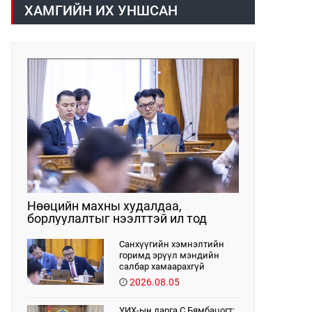
хүрээнд хууль санаачлагчаас өргөн
ХАМГИЙН ИХ УНШСАН
мэдүүлсэн хууль, Улсын Их Хурлын
бусад шийдвэрийн төслийг
урьдчилан хэлэлцэж санал, дүгнэлт
гарган нэгдсэн хуралдаанд
хэлэлцүүлэх, Улсын Их Хурлын
хяналтыг хэрэгжүүлэх, хуульд
тусгайлан заасан асуудлаар Улсын
Их Хурлын тогтоолын төсөл
боловсруулах чиг үүргээ
хэрэгжүүлэн ажиллажээ.
Нөөцийн махны худалдаа,
борлуулалтыг нээлттэй ил тод
болгоно
Санхүүгийн хэмнэлтийн
горимд эрүүл мэндийн
салбар хамаарахгүй
2026.08.05
УИХ-ын дарга С.Бямбацогт: