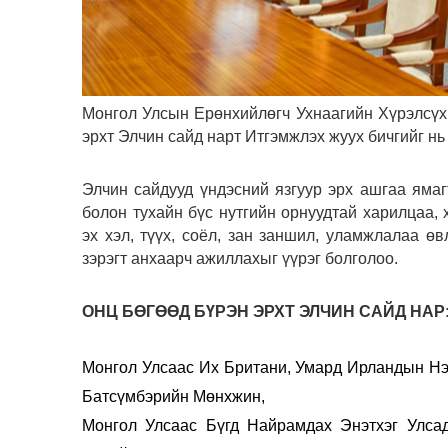
Монгол Улсын Ерөнхийлөгч Ухнаагийн Хүрэлсүх
эрхт Элчин сайд нарт Итгэмжлэх жуух бичгийг нь
Элчин сайдууд үндэсний язгуур эрх ашгаа ямагт
болон тухайн бүс нутгийн орнуудтай харилцаа, 
эх хэл, түүх, соёл, зан заншил, уламжлалаа өв
зэрэгт анхаарч ажиллахыг үүрэг болголоо.
ОНЦ БӨГӨӨД БҮРЭН ЭРХТ ЭЛЧИН САЙД НАР
Монгол Улсаас Их Британи, Умард Ирландын Нэг
Батсүмбэрийн Мөнхжин,
Монгол Улсаас Бүгд Найрамдах Энэтхэг Улса