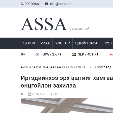
99100661
info@assa.mn
ЭХЛЭЛ
МоАХ
УЛС ТӨР
ЭДИЙН ЗАСАГ
УУЛ
 538.8₮
KRW / 2.67₮
SEK / 401.7₮
JPY / 
НИТАЙ ХАМТЫН АЖИЛЛАГААГАА ӨРГӨЖҮҮЛНЭ
Нийслэлд 107 ШТ
Иргэдийнхээ эрх ашгийг хамга
онцгойлон захилаа
2026-5-20
0