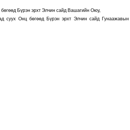
 бөгөөд Бүрэн эрхт Элчин сайд Вашагийн Оюу,
ад суух Онц бөгөөд Бүрэн эрхт Элчин сайд Гунаажавын