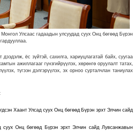
 Монгол Улсаас гадаадын улсуудад суух Онц бөгөөд Бүрэн
 гардууллаа.
 дээдэлж, ёс зүйтэй, сахилга, хариуцлагатай байх, суугаа
хамтын ажиллагааг гүнзгийрүүлэх, хөрөнгө оруулалт татах,
лүүлэх, түгээн дэлгэрүүлэх, эх орноо сурталчлан таниулах
:
дсэн Хаант Улсад суух Онц бөгөөд Бүрэн эрхт Элчин сайд
д суух Онц бөгөөд Бүрэн эрхт Элчин сайд Лувсанжавын