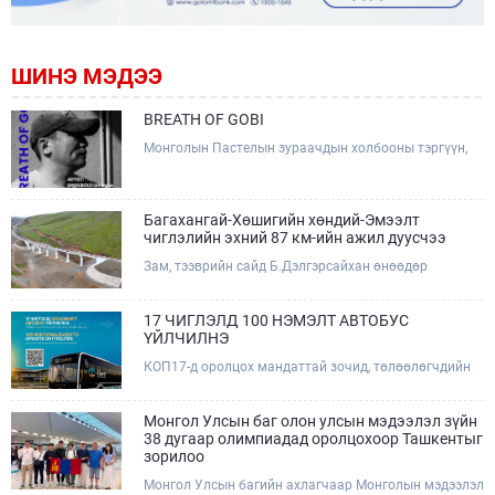
ШИНЭ МЭДЭЭ
BREATH OF GOBI
Монголын Пастелын зураачдын холбооны тэргүүн,
Соёлын тэргүүний ажилтан, зураач Лхагвагийн
Оргилболд өөрийн 13 дахь бие даасан "BREATH OF
GOBI" үзэсгэлэнгээ тохиолдуулан Та бүхэнтэй
мэндчилж байна.
Багахангай-Хөшигийн хөндий-Эмээлт
чиглэлийн эхний 87 км-ийн ажил дуусчээ
Зам, тээврийн сайд Б.Дэлгэрсайхан өнөөдөр
(2026.08.09) Багахангай-Хөшигийн хөндий-Эмээлт
чиглэлийн салбар төмөр замын эхний 87 км хэсгийн
бүтээн байгуулалтын ажлын явцтай танилцаж,
17 ЧИГЛЭЛД 100 НЭМЭЛТ АВТОБУС
төмөр замын доод болон дээд бүтцийн үндсэн ажил
ҮЙЛЧИЛНЭ
дууссаны дараах эцсийн шатны ажлуудад хяналт
КОП17-д оролцох мандаттай зочид, төлөөлөгчдийн
тавьж, төслийн талбайд ажиллалаа.
тээврийн үйлчилгээг дэмжих зорилгоор 17 чиглэлд
100 нэмэлт автобус ажиллаж, зориулалтын зочид
буудлууд болон хурлын талбай хооронд урьдчилан
Монгол Улсын баг олон улсын мэдээлэл зүйн
гаргасан цагийн хуваарийн дагуу үйлчилнэ.Эрхэм
38 дугаар олимпиадад оролцохоор Ташкентыг
хүндэт КОП17-д оролцогч та бүхэн автобусны
зорилоо
зогсоол болон цагийн хуваарийг QR код уншуулан
Монгол Улсын багийн ахлагчаар Монголын мэдээлэл
харна уу.