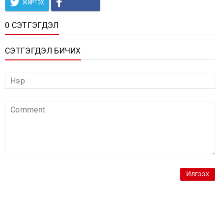
ЖИРГЭХ
0 СЭТГЭГДЭЛ
СЭТГЭГДЭЛ БИЧИХ
Илгээх