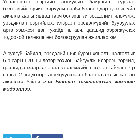
Үнэлгээгээр цэргийн ангиудын байршил, сургалт
бэлтгэлийн орчин, харуулын алба болон өдөр тутмын үйл
ажиллагааны явцад гарч болзошгүй эрсдэлийг илрүүлж,
урьдчилан сэргийлэх, илэрсэн эрсдэлүүдийг бууруулах
арга хэмжээг цаг тухайд нь авч, цаашид хэрэгжүүлэх
тодорхой төлөвлөгөөг боловсруулан ажиллах юм.
Аюулгүй байдал, эрсдэлийн иж бүрэн хяналт шалгалтыг
6-р сарын 20-ны дотор зохион байгуулж, илэрсэн зөрчил,
цаашид анхаарах санал зөвлөмжийн нэгдсэн тайланг 7-р
сарын 2-ны дотор танилцуулахаар бэлтгэл ажлыг ханган
ажиллаж байна
гэж Батлан хамгаалахын яамнаас
мэдээллээ.