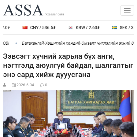
2.0₮
CNY / 536.5₮
KRW / 2.63₮
SEK / 388
OBI
Багахангай-Хөшигийн хөндий-Эмээлт чиглэлийн эхний 87 к
Зэвсэгт хүчний харьяа бүх анги,
нэгтгэлд аюулгүй байдал, шалгалтыг
энэ сард хийж дууусгана
2026-6-04
0