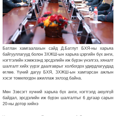
Батлан хамгаалахын сайд Д.Батлут БХЯ-ны харьяа
байгууллагууд болон ЗХЖШ-ын харьяа цэргийн бүх анги,
нэгтгэлийн хэмжээнд эрсдэлийн иж бүрэн үнэлгээ, хяналт
шалгалт хийх үүрэг даалгаврыг холбогдох удирдлагуудад
өглөө. Үүний дагуу БХЯ, ЗХЖШ-ын хамтарсан ажлын
хэсэг томилогдон ажиллаж эхлээд байна.
Мөн Зэвсэгт хүчний харьяа бүх анги, нэгтгэлд аюулгүй
байдал, эрсдэлийн иж бүрэн шалгалтыг 6 дугаар сарын
20-ны дотор хийнэ