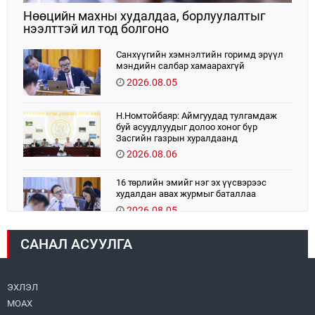
Нөөцийн махны худалдаа, борлуулалтыг
нээлттэй ил тод болгоно
Санхүүгийн хэмнэлтийн горимд эрүүл
мэндийн салбар хамаарахгүй
2026.08.05
Н.Номтойбаяр: Аймгуудад тулгамдаж
буй асуудлуудыг долоо хоног бүр
Засгийн газрын хуралдаанд
танилцуулж, шийдвэрлүүлнэ
2026.08.06
16 төрлийн эмийг нэг эх үүсвэрээс
худалдан авах журмыг баталлаа
2026.08.05
САНАЛ АСУУЛГА
УИХ-ын дарга С.Бямбацогт:
Хэлэлцүүлгээс илүү хэрэгжилт,
амлалтаас илүү бодит үр дүн чухал
2026.08.04
ЭХЛЭЛ
МОАХ
“Хотын дарга сонсож байна” 150150