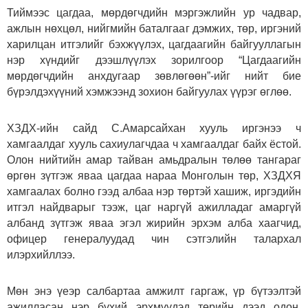
Тиймээс цагдаа, мөрдөгчдийн мэргэжлийн ур чадвар,
ажлын нөхцөл, нийгмийн баталгааг дэмжих, төр, иргэний
харилцан итгэлийг бэхжүүлэх, цагдаагийн байгууллагын
нэр хүндийг дээшлүүлэх зорилгоор “Цагдаагийн
мөрдөгчдийн анхдугаар зөвлөгөөн”-ийг нийт бие
бүрэлдэхүүний хэмжээнд зохион байгуулах үүрэг өглөө.
ХЗДХ-ийн сайд С.Амарсайхан хууль иргэнээ ч
хамгаалдаг хууль сахиулагчдаа ч хамгаалдаг байх ёстой.
Олон нийтийн амар тайван амьдралын төлөө тангараг
өргөн зүтгэж яваа цагдаа нараа Монголын төр, ХЗДХЯ
хамгаалах болно гээд албаа нэр төртэй хашиж, иргэдийн
итгэл найдварыг тээж, цаг наргүй ажилладаг амаргүй
албанд зүтгэж яваа эгэл жирийн эрхэм алба хаагчид,
офицер генералуудад чин сэтгэлийн талархал
илэрхийллээ.
Мөн энэ үеэр салбартаа амжилт гаргаж, үр бүтээлтэй
ажилласан нэр бүхий эрхмүүдэд төрийн дээд одон,