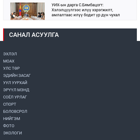
УИХ-ын дарга С.Бямбацогт:
Хэлэлцүүлгээс илүү хэрэгжилт,
амлалтаас илүү бодит үр дүн чухал
2026.08.04
САНАЛ АСУУЛГА
Монголбанк 7 дугаар сард 1,439.2 кг үнэт
металл худалдан авлаа
2026.08.05
ЭХЛЭЛ
МОАХ
Н.Номтойбаяр: Аймгуудад тулгамдаж
буй асуудлуудыг долоо хоног бүр
УЛС ТӨР
Засгийн газрын хуралдаанд
ЭДИЙН ЗАСАГ
танилцуулж, шийдвэрлүүлнэ
2026.08.06
УУЛ УУРХАЙ
ЭРҮҮЛ МЭНД
Монгол Улс “COP17”-д “Тал хээрийн
төлөвлөгөө”-гөө танилцуулна
СОЁЛ УРЛАГ
2026.08.05
СПОРТ
БОЛОВСРОЛ
НИЙГЭМ
Нийслэлийн Засаг дарга бөгөөд
Улаанбаатар хотын Захирагч
ФОТО
Б.Пүрэвдагва ХУД-ийн 12,13, 14-р
ЭКОЛОГИ
хорооны үер, усны эрсдэлтэй цэгүүдэд
2026.08.04
ажиллалаа