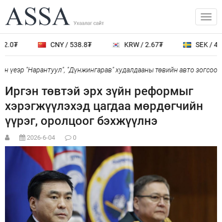
2.0₮
CNY / 538.8₮
KRW / 2.67₮
SEK / 401
 үеэр "Нарантуул", "Дүнжингарав" худалдааны төвийн авто зогсоолы
Иргэн төвтэй эрх зүйн реформыг
хэрэгжүүлэхэд цагдаа мөрдөгчийн
үүрэг, оролцоог бэхжүүлнэ
2026-6-04
0