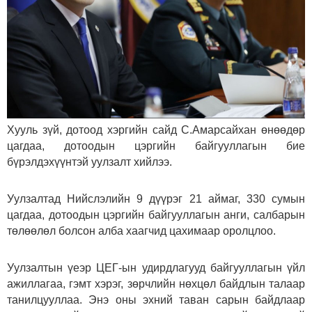
Хууль зүй, дотоод хэргийн сайд С.Амарсайхан өнөөдөр
цагдаа, дотоодын цэргийн байгууллагын бие
бүрэлдэхүүнтэй уулзалт хийлээ.
Уулзалтад Нийслэлийн 9 дүүрэг 21 аймаг, 330 сумын
цагдаа, дотоодын цэргийн байгууллагын анги, салбарын
төлөөлөл болсон алба хаагчид цахимаар оролцлоо.
Уулзалтын үеэр ЦЕГ-ын удирдлагууд байгууллагын үйл
ажиллагаа, гэмт хэрэг, зөрчлийн нөхцөл байдлын талаар
танилцууллаа. Энэ оны эхний таван сарын байдлаар