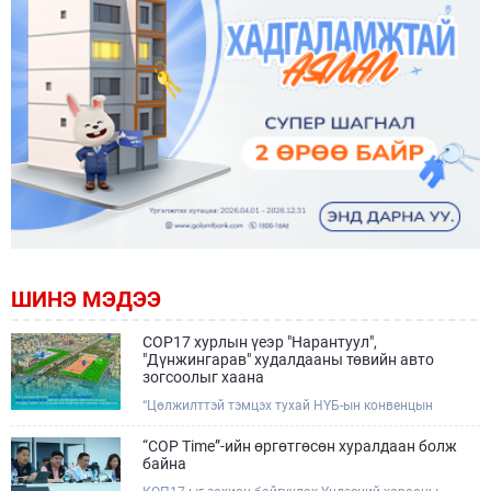
ШИНЭ МЭДЭЭ
COP17 хурлын үеэр "Нарантуул",
"Дүнжингарав" худалдааны төвийн авто
зогсоолыг хаана
“Цөлжилттэй тэмцэх тухай НҮБ-ын конвенцын
Талуудын 17 дугаар Бага хурал (COP17)” наймдугаар
сарын 17-28-ны өдрүүдэд Улаанбаатар хотод зохион
“COP Time”-ийн өргөтгөсөн хуралдаан болж
байгуулагдана.Хурлын үеэр Нарантуул, Дүнжингарав
байна
худалдааны төвүүдийн авто зогсоолыг түр хааж,