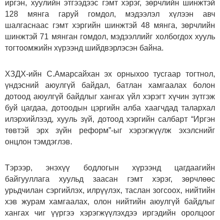
иргэн, хуулийн этгээдээс гэмт хэрэг, зөрчлийн шинжтэй
128 мянга гаруй гомдол, мэдээлэл хүлээн авч
шалгаснаас гэмт хэргийн шинжтэй 48 мянга, зөрчлийн
шинжтэй 71 мянган гомдол, мэдээллийг холбогдох хууль
тогтоомжийн хүрээнд шийдвэрлэсэн байна.
ХЗДХ-ийн С.Амарсайхан эх орныхоо тусгаар тогтнол,
үндэсний аюулгүй байдал, батлан хамгаалах болон
дотоод аюулгүй байдлыг хангах үйл хэрэгт хүчин зүтгэж
буй цагдаа, дотоодын цэргийн алба хаагчдад талархал
илэрхийлээд, хууль зүй, дотоод хэргийн салбарт “Иргэн
төвтэй эрх зүйн реформ”-ыг хэрэгжүүлж эхэлснийг
онцлон тэмдэглэв.
Тэрээр, энэхүү бодлогын хүрээнд цагдаагийн
байгууллага хуульд заасан гэмт хэрэг, зөрчлөөс
урьдчилан сэргийлэх, илрүүлэх, таслан зогсоох, нийтийн
хэв журам хамгаалах, олон нийтийн аюулгүй байдлыг
хангах чиг үүргээ хэрэгжүүлэхдээ иргэдийн оролцоог