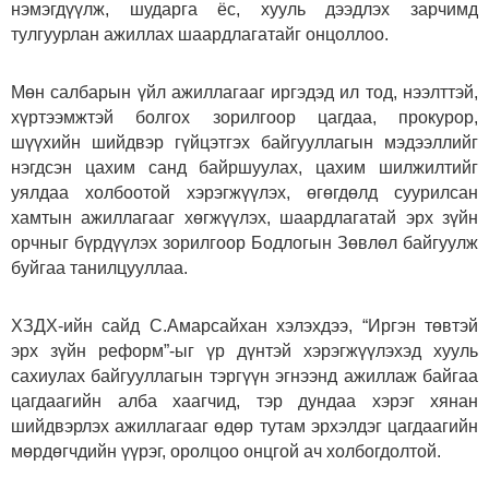
нэмэгдүүлж, шударга ёс, хууль дээдлэх зарчимд
тулгуурлан ажиллах шаардлагатайг онцоллоо.
Мөн салбарын үйл ажиллагааг иргэдэд ил тод, нээлттэй,
хүртээмжтэй болгох зорилгоор цагдаа, прокурор,
шүүхийн шийдвэр гүйцэтгэх байгууллагын мэдээллийг
нэгдсэн цахим санд байршуулах, цахим шилжилтийг
уялдаа холбоотой хэрэгжүүлэх, өгөгдөлд суурилсан
хамтын ажиллагааг хөгжүүлэх, шаардлагатай эрх зүйн
орчныг бүрдүүлэх зорилгоор Бодлогын Зөвлөл байгуулж
буйгаа танилцууллаа.
ХЗДХ-ийн сайд С.Амарсайхан хэлэхдээ, “Иргэн төвтэй
эрх зүйн реформ”-ыг үр дүнтэй хэрэгжүүлэхэд хууль
сахиулах байгууллагын тэргүүн эгнээнд ажиллаж байгаа
цагдаагийн алба хаагчид, тэр дундаа хэрэг хянан
шийдвэрлэх ажиллагааг өдөр тутам эрхэлдэг цагдаагийн
мөрдөгчдийн үүрэг, оролцоо онцгой ач холбогдолтой.