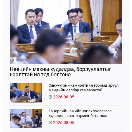
Нөөцийн махны худалдаа, борлуулалтыг
нээлттэй ил тод болгоно
Санхүүгийн хэмнэлтийн горимд эрүүл
мэндийн салбар хамаарахгүй
2026.08.05
16 төрлийн эмийг нэг эх үүсвэрээс
худалдан авах журмыг баталлаа
2026.08.05