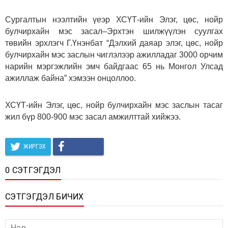
Сургалтын нээлтийн үеэр ХСҮТ-ийн Элэг, цөс, нойр
булчирхайн мэс засал–Эрхтэн шилжүүлэн суулгах
төвийн эрхлэгч Г.Үнэнбат “Дэлхий даяар элэг, цөс, нойр
булчирхайн мэс заслын чиглэлээр ажилладаг 3000 орчим
нарийн мэргэжлийн эмч байдгаас 65 нь Монгол Улсад
ажиллаж байна” хэмээн онцоллоо.
ХСҮТ-ийн Элэг, цөс, нойр булчирхайн мэс заслын тасаг
жил бүр 800-900 мэс засал амжилттай хийжээ.
ЖИРГЭХ
0 СЭТГЭГДЭЛ
СЭТГЭГДЭЛ БИЧИХ