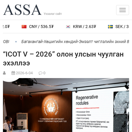
2.0₮
CNY / 536.5₮
KRW / 2.63₮
SEK / 388.
OBI
Багахангай-Хөшигийн хөндий-Эмээлт чиглэлийн эхний 87 к
“ICOT V – 2026” олон улсын чуулган
эхэллээ
2026-6-04
0