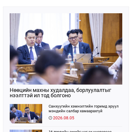
мэдээлэл сонсож, холбогдох үүрэг, чиглэл өглөө.
Нөөцийн махны худалдаа, борлуулалтыг
нээлттэй ил тод болгоно
Санхүүгийн хэмнэлтийн горимд эрүүл
мэндийн салбар хамаарахгүй
2026.08.05
16 төрлийн эмийг нэг эх үүсвэрээс