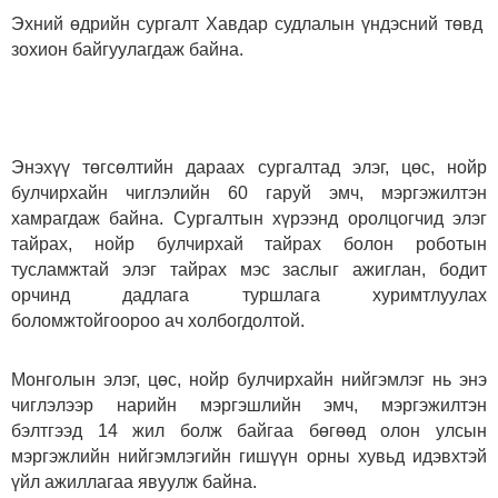
Эхний өдрийн сургалт Хавдар судлалын үндэсний төвд
зохион байгуулагдаж байна.
Энэхүү төгсөлтийн дараах сургалтад элэг, цөс, нойр
булчирхайн чиглэлийн 60 гаруй эмч, мэргэжилтэн
хамрагдаж байна. Сургалтын хүрээнд оролцогчид элэг
тайрах, нойр булчирхай тайрах болон роботын
тусламжтай элэг тайрах мэс заслыг ажиглан, бодит
орчинд дадлага туршлага хуримтлуулах
боломжтойгоороо ач холбогдолтой.
Монголын элэг, цөс, нойр булчирхайн нийгэмлэг нь энэ
чиглэлээр нарийн мэргэшлийн эмч, мэргэжилтэн
бэлтгээд 14 жил болж байгаа бөгөөд олон улсын
мэргэжлийн нийгэмлэгийн гишүүн орны хувьд идэвхтэй
үйл ажиллагаа явуулж байна.