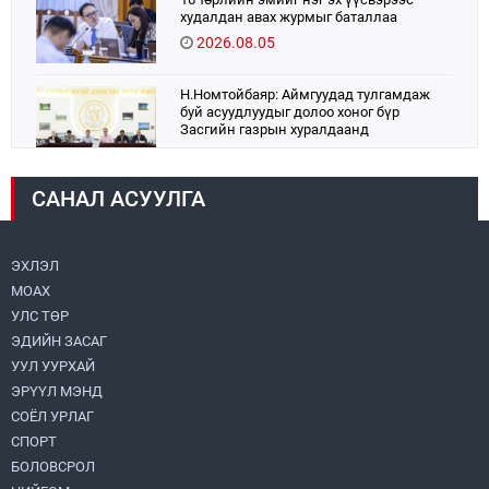
худалдан авах журмыг баталлаа
2026.08.05
Н.Номтойбаяр: Аймгуудад тулгамдаж
буй асуудлуудыг долоо хоног бүр
Засгийн газрын хуралдаанд
танилцуулж, шийдвэрлүүлнэ
2026.08.06
САНАЛ АСУУЛГА
УИХ-ын дарга С.Бямбацогт:
Хэлэлцүүлгээс илүү хэрэгжилт,
амлалтаас илүү бодит үр дүн чухал
2026.08.04
ЭХЛЭЛ
МОАХ
“Хотын дарга сонсож байна” 150150
УЛС ТӨР
тусгай дугаарыг наймдугаар сарын 14-
нөөс ажиллуулж эхэлнэ
ЭДИЙН ЗАСАГ
2026.08.06
УУЛ УУРХАЙ
ЭРҮҮЛ МЭНД
Монголбанк 7 дугаар сард 1,439.2 кг үнэт
СОЁЛ УРЛАГ
металл худалдан авлаа
СПОРТ
2026.08.05
БОЛОВСРОЛ