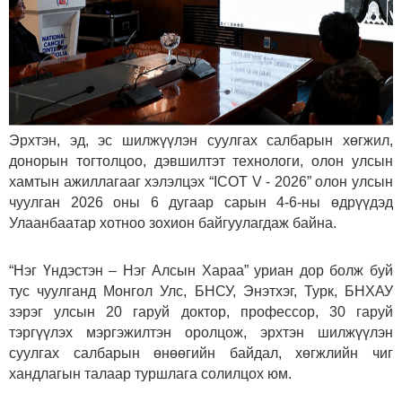
Эрхтэн, эд, эс шилжүүлэн суулгах салбарын хөгжил,
донорын тогтолцоо, дэвшилтэт технологи, олон улсын
хамтын ажиллагааг хэлэлцэх “ICOT V - 2026” олон улсын
чуулган 2026 оны 6 дугаар сарын 4-6-ны өдрүүдэд
Улаанбаатар хотноо зохион байгуулагдаж байна.
“Нэг Үндэстэн – Нэг Алсын Хараа” уриан дор болж буй
тус чуулганд Монгол Улс, БНСУ, Энэтхэг, Турк, БНХАУ
зэрэг улсын 20 гаруй доктор, профессор, 30 гаруй
тэргүүлэх мэргэжилтэн оролцож, эрхтэн шилжүүлэн
суулгах салбарын өнөөгийн байдал, хөгжлийн чиг
хандлагын талаар туршлага солилцох юм.