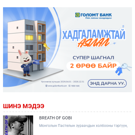
ШИНЭ МЭДЭЭ
BREATH OF GOBI
Монголын Пастелын зураачдын холбооны тэргүүн,
Соёлын тэргүүний ажилтан, зураач Лхагвагийн