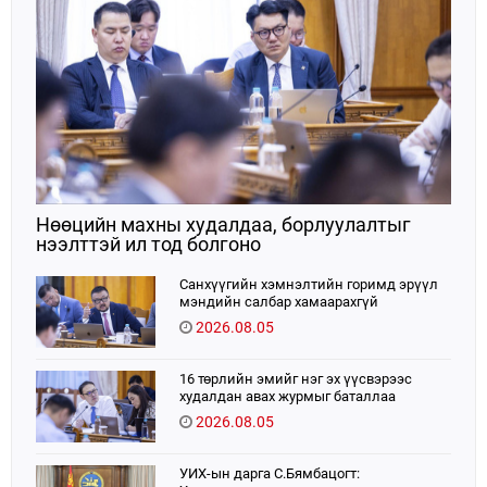
Нөөцийн махны худалдаа, борлуулалтыг
нээлттэй ил тод болгоно
Санхүүгийн хэмнэлтийн горимд эрүүл
мэндийн салбар хамаарахгүй
2026.08.05
16 төрлийн эмийг нэг эх үүсвэрээс
худалдан авах журмыг баталлаа
2026.08.05
УИХ-ын дарга С.Бямбацогт: