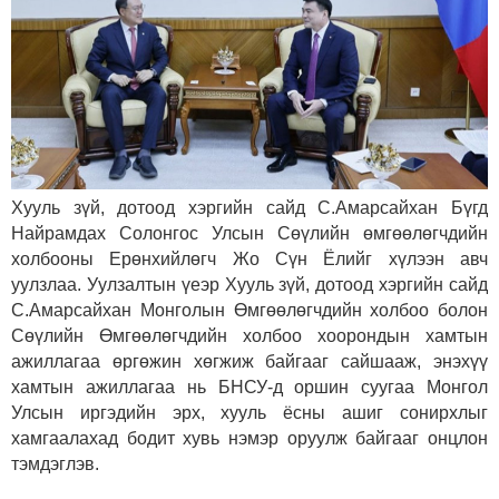
Хууль зүй, дотоод хэргийн сайд С.Амарсайхан Бүгд
Найрамдах Солонгос Улсын Сөүлийн өмгөөлөгчдийн
холбооны Ерөнхийлөгч Жо Сүн Ёлийг хүлээн авч
уулзлаа.
Уулзалтын үеэр Хууль зүй, дотоод хэргийн сайд
С.Амарсайхан Монголын Өмгөөлөгчдийн холбоо болон
Сөүлийн Өмгөөлөгчдийн холбоо хоорондын хамтын
ажиллагаа өргөжин хөгжиж байгааг сайшааж, энэхүү
хамтын ажиллагаа нь БНСУ-д оршин суугаа Монгол
Улсын иргэдийн эрх, хууль ёсны ашиг сонирхлыг
хамгаалахад бодит хувь нэмэр оруулж байгааг онцлон
тэмдэглэв.