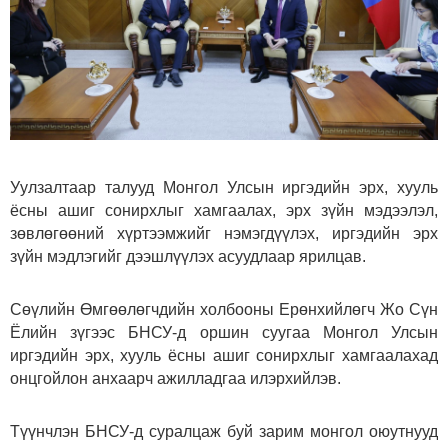
Уулзалтаар талууд Монгол Улсын иргэдийн эрх, хууль
ёсны ашиг сонирхлыг хамгаалах, эрх зүйн мэдээлэл,
зөвлөгөөний хүртээмжийг нэмэгдүүлэх, иргэдийн эрх
зүйн мэдлэгийг дээшлүүлэх асуудлаар ярилцав.
Сөүлийн Өмгөөлөгчдийн холбооны Ерөнхийлөгч Жо Сүн
Ёлийн зүгээс БНСУ-д оршин суугаа Монгол Улсын
иргэдийн эрх, хууль ёсны ашиг сонирхлыг хамгаалахад
онцгойлон анхаарч ажилладгаа илэрхийлэв.
Түүнчлэн БНСУ-д суралцаж буй зарим монгол оюутнууд