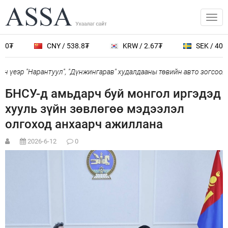
0₮
CNY / 538.8₮
KRW / 2.67₮
SEK / 401.7
 үеэр "Нарантуул", "Дүнжингарав" худалдааны төвийн авто зогсоолыг
БНСУ-д амьдарч буй монгол иргэдэд
хууль зүйн зөвлөгөө мэдээлэл
олгоход анхаарч ажиллана
2026-6-12
0