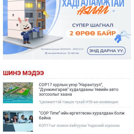
ШИНЭ МЭДЭЭ
COP17 хурлын үеэр "Нарантуул",
"Дүнжингарав" худалдааны төвийн авто
зогсоолыг хаана
“Цөлжилттэй тэмцэх тухай НҮБ-ын конвенцын
Талуудын 17 дугаар Бага хурал (COP17)” наймдугаар
сарын 17-28-ны өдрүүдэд Улаанбаатар хотод зохион
“COP Time”-ийн өргөтгөсөн хуралдаан болж
байгуулагдана.Хурлын үеэр Нарантуул, Дүнжингарав
байна
худалдааны төвүүдийн авто зогсоолыг түр хааж,
КОП17-ыг зохион байгуулах Үндэсний хорооны
тухайн чиглэлд нийтийн тээврийн хүртээмжийг
Ажлын албанаас хурлын бэлтгэл ажлын явц, уялдаа
нэмэгдүүлнэ.