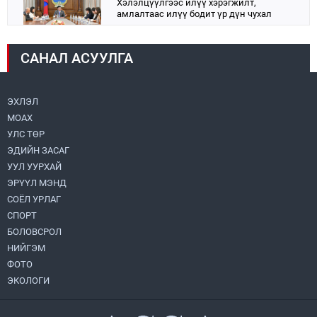
Хэлэлцүүлгээс илүү хэрэгжилт,
амлалтаас илүү бодит үр дүн чухал
2026.08.04
САНАЛ АСУУЛГА
Монголбанк 7 дугаар сард 1,439.2 кг үнэт
металл худалдан авлаа
2026.08.05
ЭХЛЭЛ
МОАХ
Монгол Улс “COP17”-д “Тал хээрийн
төлөвлөгөө”-гөө танилцуулна
УЛС ТӨР
2026.08.05
ЭДИЙН ЗАСАГ
УУЛ УУРХАЙ
Нийслэлийн Засаг дарга бөгөөд
ЭРҮҮЛ МЭНД
Улаанбаатар хотын Захирагч
СОЁЛ УРЛАГ
Б.Пүрэвдагва ХУД-ийн 12,13, 14-р
хорооны үер, усны эрсдэлтэй цэгүүдэд
СПОРТ
2026.08.04
ажиллалаа
БОЛОВСРОЛ
НИЙГЭМ
УИХ-ын асуулгын цагийг гурван удаа
зохион байгуулж, гишүүдийн асуултыг
ФОТО
Ерөнхий сайдад хүргүүлж, цахим
ЭКОЛОГИ
хуудаст байршуулжээ
2026.08.04
Улаанбаатарт өдөртөө 28 хэм дулаан