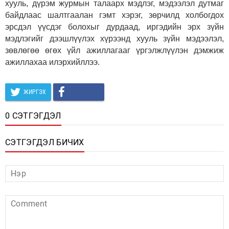
хууль, дүрэм журмын талаарх мэдлэг, мэдээлэл дутмаг
байдлаас шалтгаалан гэмт хэрэг, зөрчилд холбогдох
эрсдэл үүсдэг болохыг дурдаад, иргэдийн эрх зүйн
мэдлэгийг дээшлүүлэх хүрээнд хууль зүйн мэдээлэл,
зөвлөгөө өгөх үйл ажиллагааг үргэлжлүүлэн дэмжиж
ажиллахаа илэрхийллээ.
ЖИРГЭХ
0 СЭТГЭГДЭЛ
СЭТГЭГДЭЛ БИЧИХ