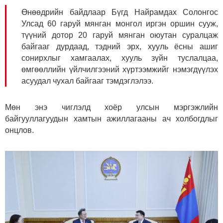
Өнөөдрийн байдлаар Бүгд Найрамдах Солонгос
Улсад 60 гаруй мянган монгол иргэн оршин сууж,
түүний дотор 20 гаруй мянган оюутан суралцаж
байгааг дурдаад, тэдний эрх, хууль ёсны ашиг
сонирхлыг хамгаалах, хууль зүйн туслалцаа,
өмгөөллийн үйлчилгээний хүртээмжийг нэмэгдүүлэх
асуудал чухал байгааг тэмдэглэлээ.
Мөн энэ чиглэлд хоёр улсын мэргэжлийн
байгууллагуудын хамтын ажиллагааны ач холбогдлыг
онцлов.