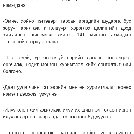
нэмэгдэнэ.
-Өмнө, хойно тэтгэвэрт гарсан иргэдийн шударга бус
зөрүүг арилгаж, итгэлцүүрт хэрэглэх цалингийн дээд
хязгаарыг шинэчлэл хийнэ. 141 мянган ахмадын
тэтгэврийн зөрүү арилна.
-Нэр төдий, үр өгөөжгүй нэрийн дансны тогтолцоог
өөрчилж, бодит мөнгөн хуримтлал хийх сонголтыг бий
болгоно.
-Даатгуулагчийн тэтгэврийн мөнгөн хуримтлалд төрөөс
нэмэлт дэмжлэг үзүүлнэ.
-Илүү олон жил ажиллаж, илүү их шимтгэл төлсөн иргэн
илүү өндөр тэтгэвэр авдаг тогтолцоог бүрдүүлнэ.
-Тэтгэвэр тогтоолгох наснаас хойш үргэлжлүүлэн