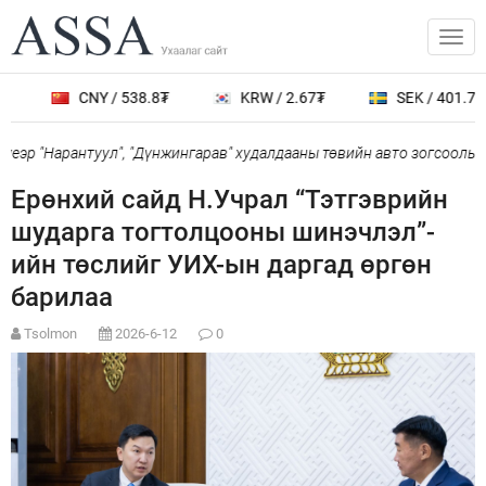
CNY / 538.8₮
KRW / 2.67₮
SEK / 401.7₮
эр "Нарантуул", "Дүнжингарав" худалдааны төвийн авто зогсоолыг ха
Ерөнхий сайд Н.Учрал “Тэтгэврийн
шударга тогтолцооны шинэчлэл”-
ийн төслийг УИХ-ын даргад өргөн
барилаа
Tsolmon
2026-6-12
0