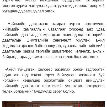
хуримтлал үүсгэх нөхцөлийг бүрдүүлэх, тэтгэврийн
мөнгөн хуримтлал үүсгэх даатгуулагчид төрөөс тодорхой
хугацаанд урамшуулал олгох;
- Нийгмийн даатгалын хамрах хүрээг өргөжүүлж,
нийгмийн хамгааллын баталгааг хүрээнд анх удаа
нийгмийн даатгалд хамрагдсан тохиолдолд тэтгэврийн
даатгалын шимтгэлийн хөнгөлөлт үзүүлэх, ажил
хөдөлмөр эрхэлж байгаа оюутан, суралцагчийг нийгмийн
даатгалын зарим төрлийн шимтгэлээс чөлөөлж, ажлын
байранд гараад шимтгэлээ нөхөн төлөх боломж олгох;
-Ажил гүйцэтгэх, хөлсөөр ажиллах болон тэдгээртэй
адилтгах хэд хэдэн гэрээ байгуулан ажиллаж буй
иргэдийн хөдөлмөр эрхлэлтийн онцлогт нийцүүлэн
нийгмийн даатгалын шимтгэлийг уян хатан нөхцөлөөр
төлөх боломжийг бүрдүүлэх зэрэг болно.