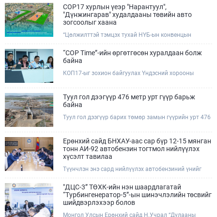
COP17 хурлын үеэр "Нарантуул",
"Дүнжингарав" худалдааны төвийн авто
зогсоолыг хаана
“Цөлжилттэй тэмцэх тухай НҮБ-ын конвенцын
Талуудын 17 дугаар Бага хурал (COP17)” наймдугаар
сарын 17-28-ны өдрүүдэд Улаанбаатар хотод зохион
“COP Time”-ийн өргөтгөсөн хуралдаан болж
байгуулагдана.Хурлын үеэр Нарантуул, Дүнжингарав
байна
худалдааны төвүүдийн авто зогсоолыг түр хааж,
КОП17-ыг зохион байгуулах Үндэсний хорооны
тухайн чиглэлд нийтийн тээврийн хүртээмжийг
Ажлын албанаас хурлын бэлтгэл ажлын явц, уялдаа
нэмэгдүүлнэ.
холбоог хангах хүрээнд Бямба гараг бүр “COP Time”
дотоод хуралдааныг тогтмол зохион байгуулж ирсэн
Туул гол дээгүүр 476 метр урт гүүр барьж
билээ.Өнөөдөр “COP Time”-ийн сүүлийн хуралдааныг
байна
өргөтгөсөн хэлбэрээр зохион байгуулж байгаа
Туул гол дээгүүр барих төмөр замын гүүрийн урт 476
бөгөөд үүнд Үндэсний хорооны дэргэдэх дэд
метр бөгөөд барилгын ажил ид өрнөж байна.Энэ
хороодын гишүүд оролцож байна.
хэсэгт баригдах бетонон гүүр нь төмөр замын
хөдөлгөөнийг найдвартай, тасралтгүй нэвтрүүлэх
Ерөнхий сайд БНХАУ-аас сар бүр 12-15 мянган
чухал байгууламж бөгөөд уг ажлыг "Очирням" ХХК,
тонн АИ-92 автобензин тогтмол нийлүүлэх
"Тэргүүн саруул зам" ХХК, "Хотгорзам" ХХК зэрэг
хүсэлт тавилаа
таван компани гүйцэтгэж байна.
Түүнчлэн энэ сард нийлүүлэх автобензиний үнийг
олон улсын зах зээлийн ханшаас өндөр, үнийг
бууруулах боломжийг судлахыг хүслээ. Тэрбээр
"ДЦС-3” ТӨХК-ийн нэн шаардлагатай
Монгол Улсад үүсээд буй шатахууны нөхцөл байдлыг
“Турбингенератор-5”-ын шинэчлэлийн төсвийг
шийдвэрлэхэд Иж бүрэн стратегийн түншлэл бүхий
шийдвэрлэхээр болов
БНХАУ-ын тал дэмжлэг үзүүлэх талаар БНХАУ-ын
Монгол Улсын Ерөнхий сайд Н.Учрал “Дулааны
Бүх Хятадын Ардын их хурлын дарга Жао Лөжи,