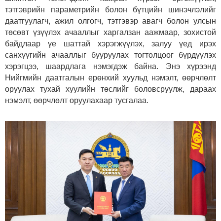
тэтгэврийн параметрийн болон бүтцийн шинэчлэлийг
даатгуулагч, ажил олгогч, тэтгэвэр авагч болон улсын
төсөвт үзүүлэх ачааллыг харгалзан аажмаар, зохистой
байдлаар үе шаттай хэрэгжүүлэх, залуу үед ирэх
санхүүгийн ачааллыг бууруулах тогтолцоог бүрдүүлэх
хэрэгцээ, шаардлага нэмэгдэж байна. Энэ хүрээнд
Нийгмийн даатгалын ерөнхий хуульд нэмэлт, өөрчлөлт
оруулах тухай хуулийн төслийг боловсруулж, дараах
нэмэлт, өөрчлөлт оруулахаар тусгалаа.