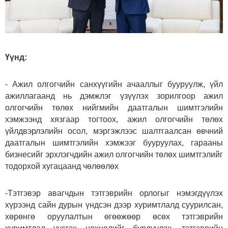
Үүнд:
- Ажил олгогчийн санхүүгийн ачааллыг бууруулж, үйл
ажиллагаанд нь дэмжлэг үзүүлэх зорилгоор ажил
олгогчийн төлөх нийгмийн даатгалын шимтгэлийн
хэмжээнд хязгаар тогтоох, ажил олгогчийн төлөх
үйлдвэрлэлийн осол, мэргэжлээс шалтгаалсан өвчний
даатгалын шимтгэлийн хэмжээг бууруулах, гарааны
бизнесийг эрхлэгчдийн ажил олгогчийн төлөх шимтгэлийг
тодорхой хугацаанд чөлөөлөх
-Тэтгэвэр авагчдын тэтгэврийн орлогыг нэмэгдүүлэх
хүрээнд сайн дурын үндсэн дээр хуримтлалд суурилсан,
хөрөнгө оруулалтын өгөөжөөр өсөх тэтгэврийн