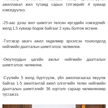
ажиллавал жил тутамд сарын тэтгэврийг 4 хувиар
нэмэгдүүлнэ.
-25-аас дээш жил шимтгэл төлсөн иргэдийн нэмэгдлийг
жилд 1.5 хувиар бодож байгааг 2 хувь болгож өсгөнө.
-Тэтгэвэр авагч ажил хөдөлмөр эрхэлсэн тохиолдолд
нийгмийн даатгалын шимтгэлээс чөлөөлнө.
-Оюутнуудын цагийн ажлыг нийгмийн даатгалын
шимтгэлээс чөлөөлнө.
-Сүүлийн 5 жилд бүртгүүлж, үйл ажиллагаагаа явуулж
байгаа 1-5 ажилтантай ажил олгогчийн төлөх нийгмийн
даатгалын шимтгэлийг 36 хүртэлх сараар чөлөөлөхөөр
тусгажээ.