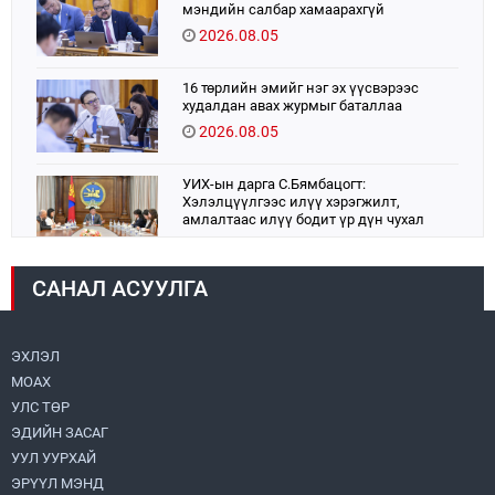
мэндийн салбар хамаарахгүй
2026.08.05
16 төрлийн эмийг нэг эх үүсвэрээс
худалдан авах журмыг баталлаа
2026.08.05
УИХ-ын дарга С.Бямбацогт:
Хэлэлцүүлгээс илүү хэрэгжилт,
амлалтаас илүү бодит үр дүн чухал
2026.08.04
САНАЛ АСУУЛГА
Монголбанк 7 дугаар сард 1,439.2 кг үнэт
металл худалдан авлаа
2026.08.05
ЭХЛЭЛ
МОАХ
Монгол Улс “COP17”-д “Тал хээрийн
төлөвлөгөө”-гөө танилцуулна
УЛС ТӨР
2026.08.05
ЭДИЙН ЗАСАГ
УУЛ УУРХАЙ
Нийслэлийн Засаг дарга бөгөөд
ЭРҮҮЛ МЭНД