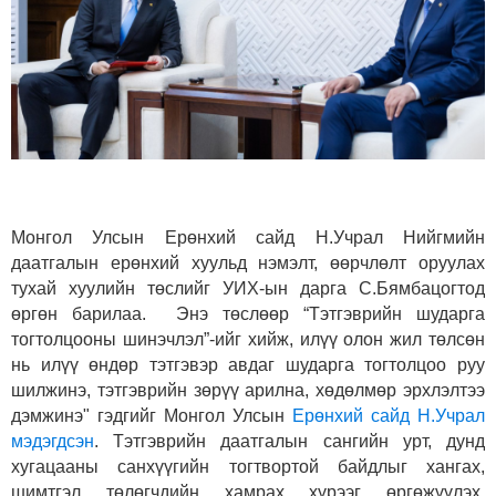
Монгол Улсын Ерөнхий сайд Н.Учрал Нийгмийн
даатгалын ерөнхий хуульд нэмэлт, өөрчлөлт оруулах
тухай хуулийн төслийг УИХ-ын дарга С.Бямбацогтод
өргөн барилаа. Энэ төслөөр “Тэтгэврийн шударга
тогтолцооны шинэчлэл”-ийг хийж, илүү олон жил төлсөн
нь илүү өндөр тэтгэвэр авдаг шударга тогтолцоо руу
шилжинэ, тэтгэврийн зөрүү арилна, хөдөлмөр эрхлэлтээ
дэмжинэ" гэдгийг Монгол Улсын
Ерөнхий сайд Н.Учрал
мэдэгдсэн
. Тэтгэврийн даатгалын сангийн урт, дунд
хугацааны санхүүгийн тогтвортой байдлыг хангах,
шимтгэл төлөгчдийн хамрах хүрээг өргөжүүлэх,