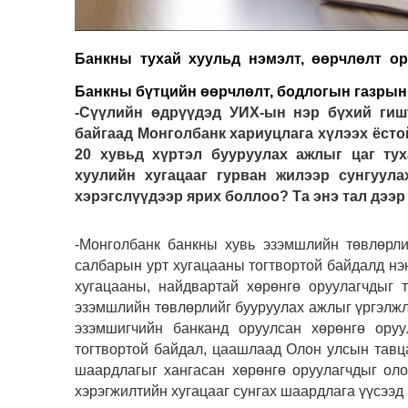
Банкны тухай хуульд нэмэлт, өөрчлөлт о
Банкны бүтцийн өөрчлөлт, бодлогын газрын
-Cүүлийн өдрүүдэд УИХ-ын нэр бүхий гиш
байгаад Монголбанк хариуцлага хүлээх ёст
20 хувьд хүртэл бууруулах ажлыг цаг тух
хуулийн хугацааг гурван жилээр сунгуул
хэрэгслүүдээр ярих боллоо? Та энэ тал дээр
-Монголбанк банкны хувь эзэмшлийн төвлөрли
салбарын урт хугацааны тогтвортой байдалд нэн
хугацааны, найдвартай хөрөнгө оруулагчдыг 
эзэмшлийн төвлөрлийг бууруулах ажлыг үргэлжлү
эзэмшигчийн банканд оруулсан хөрөнгө ору
тогтвортой байдал, цаашлаад Олон улсын тавца
шаардлагыг хангасан хөрөнгө оруулагчдыг оло
хэрэгжилтийн хугацааг сунгах шаардлага үүсээд