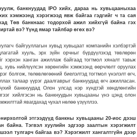
руулж, банкнуудад IPO хийх, дараа нь хувьцааныхаа
хих хэмжээнд хэрэгжээд явж байгаа гэдгийг ч та сая
хад Төв банкнаас тодорхой ажил хийхгүй байна гэх
иртай вэ? Үүнд ямар тайлбар өгөх вэ?
уулагч байгууллагын хувьд хувьцаат компанийн хэлбэртэй
лагатай хууль, эрх зүйн орчныг бүрдүүлэхэд төвлөрөн
йг хэрхэн ханган ажиллаж байгаад тогтмол хяналт тавьж
, хувь нийлүүлсэн хөрөнгийн хэмжээнд өөрчлөлт оруулах
рэг болгож, төлөвлөгөөний биелэлтэд тогтмол үнэлэлт өгч,
ллах талаар үүрэг даалгаврыг банкнуудад өгч ажилласан.
үхий банкнуудад Олон улсад нэр хүндтэй хөндлөнгийн
ээг хийлгэсэн нь банкнуудын хувьцааны үнэ цэнд олон
 амжилттай явагдахад чухал нөлөө үзүүллээ.
онирхолтой этгээдүүд банкны хувьцааны 20-иос дээш
ан байна. Тэгвэл хуулийн эдгээр заалтын хэрэгжилт
шээл тулгарч байгаа вэ? Хэрэгжилт хангалтгүйн дээр