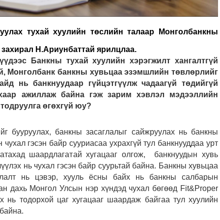
руулах тухай хуулийн төслийн талаар Монголбанкны
 захирал Н.Ариунбаттай ярилцлаа.
үүдээс Банкны тухай хуулийн хэрэгжилт хангалтгүй
ой, Монголбанк банкны хувьцаа эзэмшлийн төвлөрлийг
айд нь банкнуудаар гүйцэтгүүлж чадаагүй төдийгүй
ахаар ажиллаж байна гэж зарим хэвлэл мэдээллийн
 тодруулга өгөхгүй юу?
йг бууруулах, банкны засаглалыг сайжруулах нь банкны
 чухал гэсэн байр сууриасаа ухрахгүй тул банкнууддаа урт
татахад шаардлагатай хугацааг олгож, банкнуудын хувь
үлэх нь чухал гэсэн байр суурьтай байна. Банкны хувьцаа
улалт нь цэвэр, хууль ёсны байх нь банкны салбарын
н дахь Монгол Улсын нэр хүндэд чухал бөгөөд Fit&Proper
х нь тодорхой цаг хугацааг шаардаж байгаа тул хуулийн
 байна.