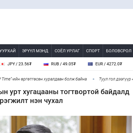
 УУРХАЙ
ЭРҮҮЛ МЭНД
СОЁЛ УРЛАГ
СПОРТ
БОЛОВСРОЛ
23.56₮
RUB / 49.05₮
EUR / 4272.0₮
CHF / 
ийн өргөтгөсөн хуралдаан болж байна
Туул гол дээгүүр 476 метр
ын урт хугацааны тогтвортой байдалд
рэгжилт нэн чухал