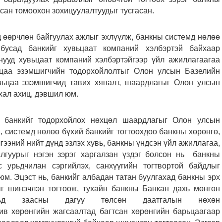
рсан томоохон зохицуулалтуудыг тусгасан.
ьд өөрчлөн байгуулах ажлыг эхлүүлж, банкны системд нөлөө
 бусад банкийг хувьцаат компаний хэлбэртэй байхаар
нууд хувьцаат компаний хэлбэртэйгээр үйл ажиллагаагаа
цаа эзэмшигчийн тодорхойлолтыг Олон улсын Базелийн
вьцаа эзэмшигчид тавих хяналт, шаардлагыг Олон улсын
ухал ахиц, дэвшил юм.
й банкийг тодорхойлох нөхцөл шаардлагыг Олон улсын
, системд нөлөө бүхий банкийг тогтоохдоо банкны хөрөнгө,
гээний нийт дүнд эзлэх хувь, банкны үндсэн үйл ажиллагаа,
алгуурыг нэгэн зэрэг харгалзан үздэг болсон нь банкны
 урьдчилан сэргийлэх, санхүүгийн тогтвортой байдлыг
юм. Эцэст нь, банкийг албадан татан буулгахад банкны эрх
ыг шинэчлэн тогтоож, тухайн банкны Банкан дахь мөнгөн
льд заасны дагуу төлсөн даатгалын нөхөн
ив хөрөнгийн жагсаалтад багтсан хөрөнгийн барьцаагаар