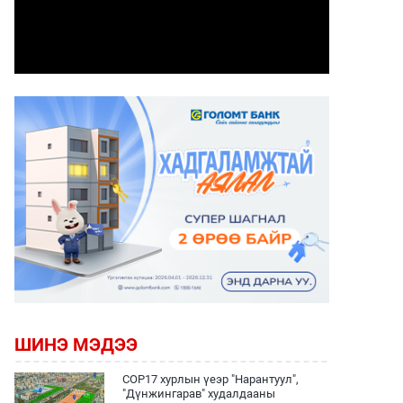
ШИНЭ МЭДЭЭ
COP17 хурлын үеэр "Нарантуул",
"Дүнжингарав" худалдааны