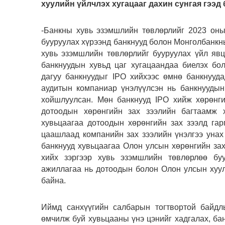
хуулийн үйлчлэх хугацааг дахин сунгая гээд
-Банкны хувь эзэмшлийн төвлөрлийг 2023 оны
бууруулах хүрээнд банкнууд болон Монголбанкны
хувь эзэмшлийн төвлөрлийг бууруулах үйл явц
банкнуудын хувьд цаг хугацаандаа биелэх бо
дагуу банкнуудыг IPO хийхээс өмнө банкнууд
аудитын компаниар үнэлүүлсэн нь банкнуудын
хойшлуулсан. Мөн банкнууд IPO хийж хөрөнги
дотоодын хөрөнгийн зах зээлийн багтаамж 
хувьцаагаа дотоодын хөрөнгийн зах зээлд га
цаашлаад компанийн зах зээлийн үнэлгээ унах 
банкнууд хувьцаагаа Олон улсын хөрөнгийн зах
хийх зэргээр хувь эзэмшлийн төвлөрлөө бу
ажиллагаа нь дотоодын болон Олон улсын хуул
байна.
Иймд санхүүгийн салбарын тогтвортой байдл
өмчилж буй хувьцааны үнэ цэнийг хадгалах, ба