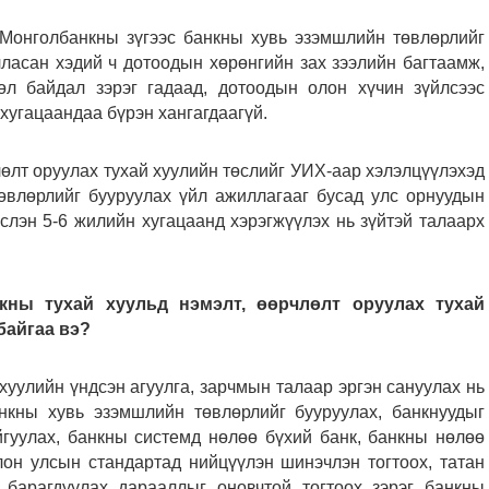
 Монголбанкны зүгээс банкны хувь эзэмшлийн төвлөрлийг
ласан хэдий ч дотоодын хөрөнгийн зах зээлийн багтаамж,
өл байдал зэрэг гадаад, дотоодын олон хүчин зүйлсээс
хугацаандаа бүрэн хангагдаагүй.
лөлт оруулах тухай хуулийн төслийг УИХ-аар хэлэлцүүлэхэд
өвлөрлийг бууруулах үйл ажиллагааг бусад улс орнуудын
слэн 5-6 жилийн хугацаанд хэрэгжүүлэх нь зүйтэй талаарх
нкны тухай хуульд нэмэлт, өөрчлөлт оруулах тухай
байгаа вэ?
уулийн үндсэн агуулга, зарчмын талаар эргэн сануулах нь
анкны хувь эзэмшлийн төвлөрлийг бууруулах, банкнуудыг
йгуулах, банкны системд нөлөө бүхий банк, банкны нөлөө
он улсын стандартад нийцүүлэн шинэчлэн тогтоох, татан
 барагдуулах дарааллыг оновчтой тогтоох зэрэг банкны