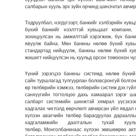
салбарын хууль эрх зүйн орчинд шинэчлэл авчи
Тодруулбал, нэгдүгээрт, банкийг хэлбэрийн хув
бүхий банкийг нээлттэй хувьцаат компани,
зохицуулсан нь амжилттай хэрэгжиж, бүх банк
явуулж байна. Мөн банкны нөлөө бүхий хувь
стандартад нийцүүлж, банкны нөлөө бүхий ху
жишигт нийцүүлсэн нь хуульд орсон томоохон ч
Үүний зэрэгцээ банкны системд нөлөө бүхи
сайн туршлагад тулгуурлан боловсронгуй болгон
өр төлбөрийн хэмжээ, төлбөрийн систем дэх гүйл
санхүүгийн тогтолцоо дахь хамаарал зэрэг ш
салбарт системийн шинжтэй хямрал үүсэхээс
хадгалах чиглэлд өөрчлөлт авчирсан үйл явдал 
хүлээн авагчийн төлбөр барагдуулах дараалл
хадгаламжийн даатгалын тухай хуу
төлбөр, Монголбанкнаас хүлээн зөвшөөрөх акт