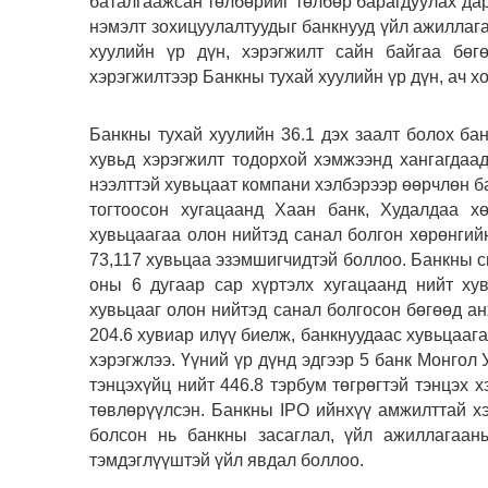
баталгаажсан төлбөрийг төлбөр барагдуулах да
нэмэлт зохицуулалтуудыг банкнууд үйл ажиллаг
хуулийн үр дүн, хэрэгжилт сайн байгаа бөг
хэрэгжилтээр Банкны тухай хуулийн үр дүн, ач х
Банкны тухай хуулийн 36.1 дэх заалт болох ба
хувьд хэрэгжилт тодорхой хэмжээнд хангагдаа
нээлттэй хувьцаат компани хэлбэрээр өөрчлөн б
тогтоосон хугацаанд Хаан банк, Худалдаа хө
хувьцаагаа олон нийтэд санал болгон хөрөнгийн
73,117 хувьцаа эзэмшигчидтэй боллоо. Банкны с
оны 6 дугаар сар хүртэлх хугацаанд нийт хув
хувьцааг олон нийтэд санал болгосон бөгөөд ан
204.6 хувиар илүү биелж, банкнуудаас хувьцааг
хэрэгжлээ. Үүний үр дүнд эдгээр 5 банк Монгол 
тэнцэхүйц нийт 446.8 тэрбум төгрөгтэй тэнцэх 
төвлөрүүлсэн. Банкны IPO ийнхүү амжилттай хэ
болсон нь банкны засаглал, үйл ажиллагаан
тэмдэглүүштэй үйл явдал боллоо.