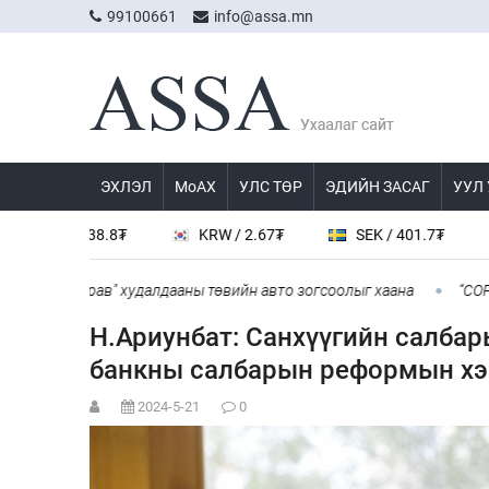
99100661
info@assa.mn
ЭХЛЭЛ
МоАХ
УЛС ТӨР
ЭДИЙН ЗАСАГ
УУЛ
 538.8₮
KRW / 2.67₮
SEK / 401.7₮
JPY / 
ингарав" худалдааны төвийн авто зогсоолыг хаана
“COP Time”-
Н.Ариунбат: Санхүүгийн салбар
банкны салбарын реформын хэ
2024-5-21
0