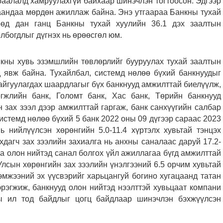
раалалд хамруулахгүй байхаар шинэчлэн тогтоосон. Эдгээр
аандаа мөрдөн ажиллаж байна. Энэ утгаараа Банкны тухай
өөд дан ганц Банкны тухай хуулийн 36.1 дэх заалтын
олбогдлыг дүгнэх нь өрөөсгөл юм.
нкны хувь эзэмшлийн төвлөрлийг бууруулах тухай заалтын
д явж байна. Тухайлбал, системд нөлөө бүхий банкнуудыг
айгуулагдах шаардлагыг бүх банкнууд амжилттай биелүүлж,
гжлийн банк, Голомт банк, Хас банк, Төрийн банкнууд
 зах зээл дээр амжилттай гаргаж, банк санхүүгийн салбар
истемд нөлөө бүхий 5 банк 2022 оны 09 дүгээр сараас 2023
ь нийлүүлсэн хөрөнгийн 5.0-11.4 хүртэлх хувьтай тэнцэх
хдагч зах зээлийн захиалга нь анхны саналаас даруй 17.2-
аа олон нийтэд санал болгох үйл ажиллагаа бүгд амжилттай
Улсын хөрөнгийн зах зээлийн үнэлгээний 6.5 орчим хувьтай
хэмжээний эх үүсвэрийг харьцангуй богино хугацаанд татан
рэгжиж, банкнууд олон нийтэд нээлттэй хувьцаат компани
ы ил тод байдлыг цогц байдлаар шинэчлэн бэхжүүлсэн