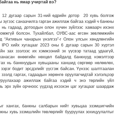
 байгаа нь ямар учиртай вэ?
 12 дугаар сарын 31-ний өдрийн дотор 20 хувь болгож
 зүгээс санаачилга гарган ажиллаж байгаа хэдий ч банкны
 нь гадаад, дотоодын олон хүчин зүйлээс хамаарч ихэнх
ломжгүй болсон. Тухайлбал, ОУВС-аас өгсөн зөвлөмжийн
ад “Активын чанарын үнэлгээ”-г Олон улсын хөндлөнгийн
 IPO хийх хугацааг 2023 оны 6 дугаар сарын 30 хүртэл
йн зах зээлээс их хэмжээний эх үүсвэр татаад удаагүй,
ханасан өнөөгийн нөхцөл байдалд банкнууд нэмэлтээр
ргах нь банкнуудын хувьцааны ханшид сөргөөр нөлөөлөх,
зэрэг бодит эрсдэлийг үүсгэж байсан. Үүнээс шалтгаалан
 зээлд гаргах, гадаадын хөрөнгө оруулагчидтай хэлэлцээр
уруулахаар ажиллаж байгаа хэдий ч энэ төрлийн үйл
ь эрх зүйн орчноос үүдээд ихээхэн цаг хугацааг шаардаж
ыг хангах, банкны салбарын нийт хувьцаа эзэмшигчийн
нкны хувь эзэмшлийн төвлөрлийг бууруулах зохицуулалтыг