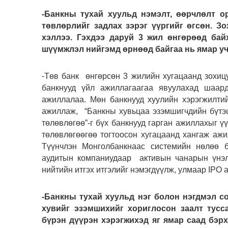
-Банкны тухай хуульд нэмэлт, өөрчлөлт о
төвлөрлийг задлах зэрэг үүргийг өгсөн. Зо
хэллээ. Гэхдээ даруй 3 жил өнгөрөөд бай
шүүмжлэл нийгэмд өрнөөд байгаа нь ямар уч
-Төв банк өнгөрсөн 3 жилийн хугацаанд зохиц
банкнууд үйл ажиллагаагаа явуулахад шаард
ажиллалаа. Мөн банкнууд хуулийн хэрэгжилти
ажиллаж, “Банкны хувьцаа эзэмшигчдийн бүтэц
төлөвлөгөө”-г бүх банкнууд гарган ажиллахыг үү
төлөвлөгөөгөө тогтоосон хугацаанд хангаж ажи
Түүнчлэн Монголбанкнаас системийн нөлөө б
аудитын компаниудаар активын чанарын үнэлг
нийтийн итгэх итгэлийг нэмэгдүүлж, улмаар IPO
-Банкны тухай хуульд нэг болон нэгдмэл с
хувийг эзэмшихийг хориглосон заалт тусс
бүрэн дүүрэн хэрэгжихэд яг ямар саад бэрх