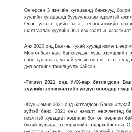
Өнгөрсөн 3 жилийн хугацаанд банкнууд болон
хуулийн хугацаанд бууруулахаар идэвхтэй ажил
Олон улсын эдийн засаг, геополитикийн нөхц
шалтгаалан хуулийн 36.1 дэх заалтын хэрэгжилт 
Aнх 2020 онд Банкны тухай хуульд нэмэлт, өөрч
Монголбанкнаас банкнуудын хувь эзэмшлийн т
сайн туршлага, манай улсын онцлог зэрэгт үндэ
дүгнэлтийг ч танилцуулж байсан.
-Тэгвэл 2021 онд УИХ-аар батлагдсан Ба
хуулийн хэрэгжилтийн үр дүн өнөөдөр ямар 
-Юуны өмнө 2021 онд батлагдсан Банкны тухай х
зүйтэй байх. 2021 оны нэмэлт, өөрчлөлтөд б
нээлттэй хувьцаат компани болгон өөрчлөн ба
бүхий хувьцаа эзэмшигчийн тодорхойлолтыг Ол
буугдсан банкны эрх хүлээн авагчийн төлбөр