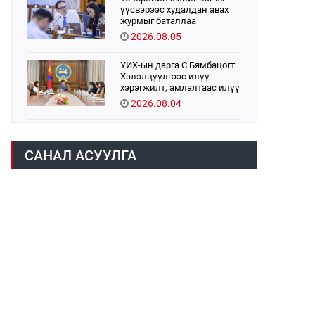
үүсвэрээс худалдан авах
журмыг баталлаа
2026.08.05
УИХ-ын дарга С.Бямбацогт:
Хэлэлцүүлгээс илүү
хэрэгжилт, амлалтаас илүү
бодит үр дүн чухал
2026.08.04
Монголбанк 7 дугаар сард
1,439.2 кг үнэт металл
САНАЛ АСУУЛГА
худалдан авлаа
2026.08.05
Монгол Улс “COP17”-д “Тал
хээрийн төлөвлөгөө”-гөө
танилцуулна
2026.08.05
Нийслэлийн Засаг дарга
бөгөөд Улаанбаатар хотын
Захирагч Б.Пүрэвдагва ХУД-
ийн 12,13, 14-р хорооны үер,
2026.08.04
усны эрсдэлтэй цэгүүдэд