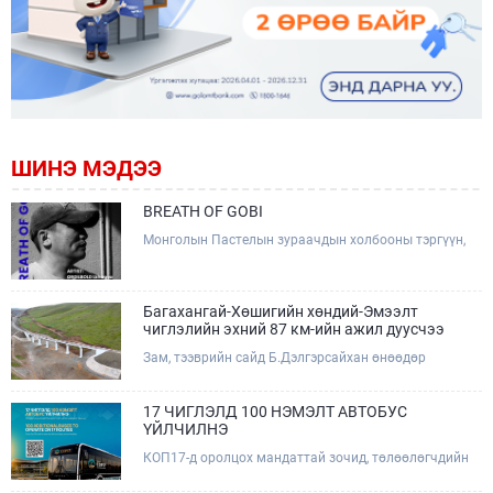
ШИНЭ МЭДЭЭ
BREATH OF GOBI
Монголын Пастелын зураачдын холбооны тэргүүн,
Соёлын тэргүүний ажилтан, зураач Лхагвагийн
Оргилболд өөрийн 13 дахь бие даасан "BREATH OF
GOBI" үзэсгэлэнгээ тохиолдуулан Та бүхэнтэй
мэндчилж байна.
Багахангай-Хөшигийн хөндий-Эмээлт
чиглэлийн эхний 87 км-ийн ажил дуусчээ
Зам, тээврийн сайд Б.Дэлгэрсайхан өнөөдөр
(2026.08.09) Багахангай-Хөшигийн хөндий-Эмээлт
чиглэлийн салбар төмөр замын эхний 87 км хэсгийн
бүтээн байгуулалтын ажлын явцтай танилцаж,
17 ЧИГЛЭЛД 100 НЭМЭЛТ АВТОБУС
төмөр замын доод болон дээд бүтцийн үндсэн ажил
ҮЙЛЧИЛНЭ
дууссаны дараах эцсийн шатны ажлуудад хяналт
КОП17-д оролцох мандаттай зочид, төлөөлөгчдийн
тавьж, төслийн талбайд ажиллалаа.
тээврийн үйлчилгээг дэмжих зорилгоор 17 чиглэлд