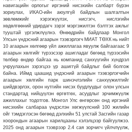
навигацийн орлогыг иргэний нисэхийн салбарт бүрэн
зориулах, ИКАО-ийн аюулгүй байдлын шалгалтын
зөвлөмжийг хэрэгжүүлэх, нисгэгч, нислэгийн
хөдөлгөөний удирдагч зэрэг мэргэжилтэн бэлтгэх ажлыг
тууштай үргэлжлүүлнэ. Өнөөдрийн байдлаар Монгол
Улсын үндэсний агаарын тээвэрлэгч МИАТ ТӨХК нь нийт
10 агаарын хөлгөөр үйл ажиллагаа явуулж байгаагаас 9
агаарын хөлгийг түрээсээр ашигладаг бөгөөд түрээсийн
төлбөр өндөр байгаа нь компанид санхүүгийн хүндрэл
учруулахын зэрэгцээ үр ашиггүй байдлыг бий болгож
байна. Иймд цаашид үндэсний агаарын тээвэрлэгчийн
агаарын хөлгийн парк шинэчлэлийн санхүүжилтийг
шийдвэрлэх, орон нутгийн нисэх буудлуудыг олон улсын
стандартад нийцүүлэн өргөтгөх, асуудлыг эрчимжүүлж
ажиллахыг тодотгов. Монгол Улс өнгөрсөн онд иргэний
нисэхийн салбараа үндэслэн хөгжүүлсний 100 жилийн
ойг тэмдэглэсэн бөгөөд дэлхийн 51 улстай Засгийн газар
хоорондын агаарын харилцааны хэлэлцээр байгуулжээ.
2025 онд агаарын тээврээр 2.4 сая зорчигч үйлчлүүлж,