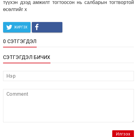
түүхэн дээд амжилт тогтоосон нь салбарын тогтвортой
өсөлтийг х
ЖИРГЭХ
0 СЭТГЭГДЭЛ
СЭТГЭГДЭЛ БИЧИХ
Илгээх