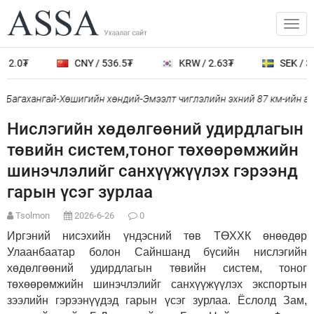
2.0₮
CNY / 536.5₮
KRW / 2.63₮
SEK / 388
Багахангай-Хөшигийн хөндий-Эмээлт чиглэлийн эхний 87 км-ийн ажи
Нислэгийн хөдөлгөөний удирдлагын
төвийн систем,тоног төхөөрөмжийн
шинэчлэлийг санхүүжүүлэх гэрээнд
гарын үсэг зурлаа
Tsolmon
2026-6-26
0
Иргэний нисэхийн үндэсний төв ТӨХХК өнөөдөр
Улаанбаатар болон Сайншанд бүсийн нислэгийн
хөдөлгөөний удирдлагын төвийн систем, тоног
төхөөрөмжийн шинэчлэлийг санхүүжүүлэх экспортын
зээлийн гэрээнүүдэд гарын үсэг зурлаа. Ёслолд Зам,