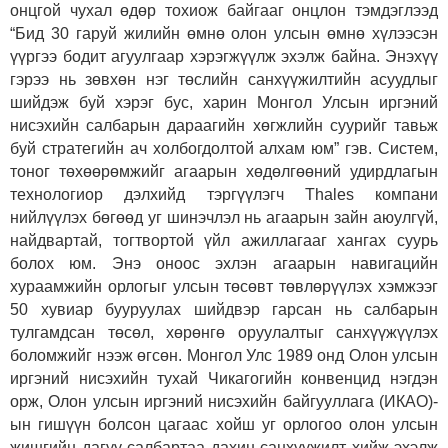
онцгой чухал өдөр тохиож байгааг онцлон тэмдэглээд
“Бид 30 гаруй жилийн өмнө олон улсын өмнө хүлээсэн
үүргээ бодит агуулгаар хэрэгжүүлж эхэлж байна. Энэхүү
гэрээ нь зөвхөн нэг төслийн санхүүжилтийн асуудлыг
шийдэж буй хэрэг бус, харин Монгол Улсын иргэний
нисэхийн салбарын дараагийн хөгжлийн суурийг тавьж
буй стратегийн ач холбогдолтой алхам юм” гэв. Систем,
тоног төхөөрөмжийг агаарын хөдөлгөөний удирдлагын
технологиор дэлхийд тэргүүлэгч Thales компани
нийлүүлэх бөгөөд уг шинэчлэл нь агаарын зайн аюулгүй,
найдвартай, тогтвортой үйл ажиллагааг хангах суурь
болох юм. Энэ оноос эхлэн агаарын навигацийн
хураамжийн орлогыг улсын төсөвт төвлөрүүлэх хэмжээг
50 хувиар бууруулах шийдвэр гарсан нь салбарын
тулгамдсан төсөл, хөрөнгө оруулалтыг санхүүжүүлэх
боломжийг нээж өгсөн. Монгол Улс 1989 онд Олон улсын
иргэний нисэхийн тухай Чикагогийн конвенцид нэгдэн
орж, Олон улсын иргэний нисэхийн байгууллага (ИКАО)-
ын гишүүн болсон цагаас хойш уг орлогоо олон улсын
жишгийн дагуу салбартаа дахин санхүүжилт хийж эхэлж