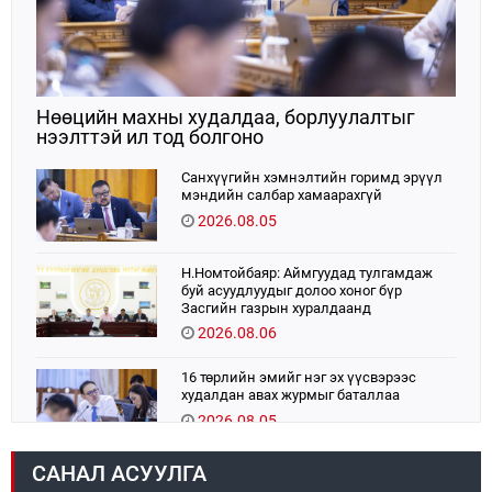
Нөөцийн махны худалдаа, борлуулалтыг
нээлттэй ил тод болгоно
Санхүүгийн хэмнэлтийн горимд эрүүл
мэндийн салбар хамаарахгүй
2026.08.05
Н.Номтойбаяр: Аймгуудад тулгамдаж
буй асуудлуудыг долоо хоног бүр
Засгийн газрын хуралдаанд
танилцуулж, шийдвэрлүүлнэ
2026.08.06
16 төрлийн эмийг нэг эх үүсвэрээс
худалдан авах журмыг баталлаа
2026.08.05
САНАЛ АСУУЛГА
УИХ-ын дарга С.Бямбацогт:
Хэлэлцүүлгээс илүү хэрэгжилт,