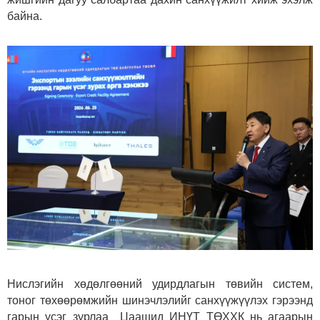
байна.
Нислэгийн хөдөлгөөний удирдлагын төвийн систем,
тоног төхөөрөмжийн шинэчлэлийг санхүүжүүлэх гэрээнд
гарын үсэг зурлаа Цаашид ИНҮТ ТӨХХК нь агаарын