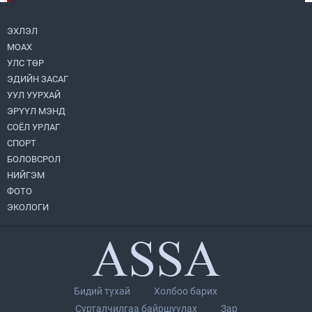
амлалтаас илүү бодит үр дүн чухал
2026.08.04
ЭХЛЭЛ
МОАХ
“Хотын дарга сонсож байна” 150150
УЛС ТӨР
тусгай дугаарыг наймдугаар сарын 14-
нөөс ажиллуулж эхэлнэ
ЭДИЙН ЗАСАГ
2026.08.06
УУЛ УУРХАЙ
ЭРҮҮЛ МЭНД
Монголбанк 7 дугаар сард 1,439.2 кг үнэт
СОЁЛ УРЛАГ
металл худалдан авлаа
СПОРТ
2026.08.05
БОЛОВСРОЛ
НИЙГЭМ
УИХ-ын дарга С.Бямбацогт төрийг
ФОТО
төлөөлөн Сутай хайрхны тэнгэрийг тахих
төрийн тахилгад оролцлоо
ЭКОЛОГИ
2026.08.06
Нийслэлийн Засаг дарга бөгөөд
Улаанбаатар хотын Захирагч
Б.Пүрэвдагва ХУД-ийн 12,13, 14-р
хорооны үер, усны эрсдэлтэй цэгүүдэд
2026.08.04
Бидий тухай
Холбоо барих
ажиллалаа
Сурталчилгаа байршуулах
Зар