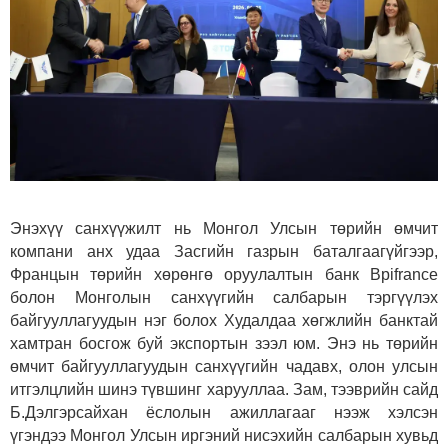
Энэхүү санхүүжилт нь Монгол Улсын төрийн өмчит
компани анх удаа Засгийн газрын баталгаагүйгээр,
Францын төрийн хөрөнгө оруулалтын банк Bpifrance
болон Монголын санхүүгийн салбарын тэргүүлэх
байгууллагуудын нэг болох Худалдаа хөгжлийн банктай
хамтран босгож буй экспортын зээл юм. Энэ нь төрийн
өмчит байгууллагуудын санхүүгийн чадавх, олон улсын
итгэлцлийн шинэ түвшинг харууллаа. Зам, тээврийн сайд
Б.Дэлгэрсайхан ёслолын ажиллагааг нээж хэлсэн
үгэндээ Монгол Улсын иргэний нисэхийн салбарын хувьд