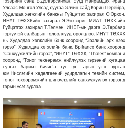
тээврийн сайд Б.Дэлгэрсайхан, Бүгд Найрамдах Франц
Улсаас Монгол Улсад суугаа Элчин сайд Корин Перейра,
Худалдаа хөгжлийн банкны Гүйцэтгэх захирал О.Орхон,
ИНҮТ ТӨХХКийн захирал Э.Энхзориг, МИАТ ТӨХК-ийн
Гүйцэтгэх захирал Т.Тэлмэн, ИНЕГ-ын дарга Э.Төрбаяр
тэргүүтэй салбарын төлөөллүүд оролцлоо. ИНҮТ ТӨХХК
нь Худалдаа хөгжлийн банк хооронд “Зээлийн эрх нээх
гэрээ”, Худалдаа хөгжлийн банк, Bpifrance банк хооронд
“Санхүүжилтийн гэрээ”, “ИНҮТ” ТӨХХК, “Thales” компани
хооронд “Тоног төхөөрөмж нийлүүлэх гэрээний хугацаа
сунгах баримт бичиг”-т тус тус гарын үсэг зурсан
юм.Нислэгийн хөдөлгөөний удирдлагын төвийн систем,
тоног төхөөрөмжийн шинэчлэлийг санхүүжүүлэх гэрээнд
гарын үсэг зурлаа