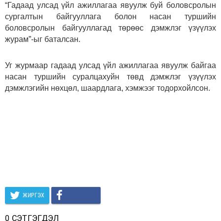
“Гадаад улсад үйл ажиллагаа явуулж буй боловсролын
сургалтын байгууллага болон насан туршийн
боловсролын байгууллагад төрөөс дэмжлэг үзүүлэх
журам”-ыг баталсан.
Уг журмаар гадаад улсад үйл ажиллагаа явуулж байгаа
насан туршийн суралцахуйн төвд дэмжлэг үзүүлэх
дэмжлэгийн нөхцөл, шаардлага, хэмжээг тодорхойлсон.
ЖИРГЭХ
0 СЭТГЭГДЭЛ