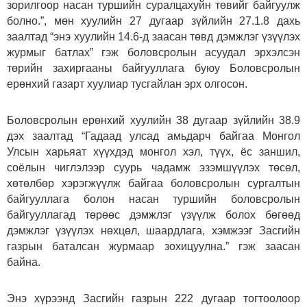
зорилгоор насан туршийн суралцахуйн төвийг байгуулж
болно.”, мөн хуулийн 27 дугаар зүйлийн 27.1.8 дахь
заалтад “энэ хуулийн 14.6-д заасан төвд дэмжлэг үзүүлэх
журмыг батлах” гэж боловсролын асуудал эрхэлсэн
төрийн захиргааны байгууллага буюу Боловсролын
ерөнхий газарт хуулиар тусгайлан эрх олгосон.
Боловсролын ерөнхий хуулийн 38 дугаар зүйлийн 38.9
дэх заалтад “Гадаад улсад амьдарч байгаа Монгол
Улсын харьяат хүүхдэд монгол хэл, түүх, ёс заншил,
соёлын чиглэлээр суурь чадамж эзэмшүүлэх төсөл,
хөтөлбөр хэрэгжүүлж байгаа боловсролын сургалтын
байгууллага болон насан туршийн боловсролын
байгууллагад төрөөс дэмжлэг үзүүлж болох бөгөөд
дэмжлэг үзүүлэх нөхцөл, шаардлага, хэмжээг Засгийн
газрын баталсан журмаар зохицуулна.” гэж заасан
байна.
Энэ хүрээнд Засгийн газрын 222 дугаар тогтоолоор