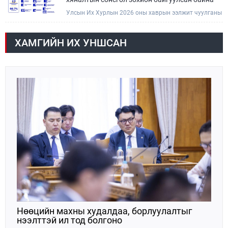
Улсын Их Хурлын 2026 оны хаврын ээлжит чуулганы
хугацаанд Төсвийн байнгын хороо эрхлэх
асуудлынхаа хүрээнд хууль санаачлагчаас өргөн
мэдүүлсэн хууль, Улсын Их Хурлын бусад
ХАМГИЙН ИХ УНШСАН
шийдвэрийн төслийг урьдчилан хэлэлцэж санал,
дүгнэлт гарган нэгдсэн хуралдаанд хэлэлцүүлэх,
Улсын Их Хурлын хяналтыг хэрэгжүүлэх, хуульд
тусгайлан заасан асуудлаар Улсын Их Хурлын
тогтоолын төсөл боловсруулах чиг үүргээ
хэрэгжүүлэн ажиллажээ.
Нөөцийн махны худалдаа, борлуулалтыг
нээлттэй ил тод болгоно