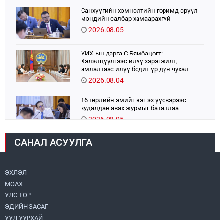
Санхүүгийн хэмнэлтийн горимд эрүүл
мэндийн салбар хамаарахгүй
2026.08.05
УИХ-ын дарга С.Бямбацогт:
Хэлэлцүүлгээс илүү хэрэгжилт,
амлалтаас илүү бодит үр дүн чухал
2026.08.04
16 төрлийн эмийг нэг эх үүсвэрээс
худалдан авах журмыг баталлаа
2026.08.05
САНАЛ АСУУЛГА
Монголбанк 7 дугаар сард 1,439.2 кг үнэт
металл худалдан авлаа
2026.08.05
ЭХЛЭЛ
МОАХ
Монгол Улс “COP17”-д “Тал хээрийн
төлөвлөгөө”-гөө танилцуулна
УЛС ТӨР
2026.08.05
ЭДИЙН ЗАСАГ
УУЛ УУРХАЙ