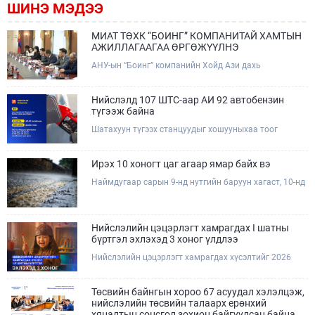
ШИНЭ МЭДЭЭ
МИАТ ТӨХК “БОИНГ” КОМПАНИТАЙ ХАМТЫН
АЖИЛЛАГААГАА ӨРГӨЖҮҮЛНЭ
АНУ-ын “Боинг” компанийн Хойд Ази дахь
арилжааны нисэх онгоцны борлуулалт,
маркетингийн асуудал хариуцсан Дэд ерөнхийлөгч
Жэф Эдвардс тэргүүтэй төлөөлөгчдийг Зам,
Нийслэлд 107 ШТС-аар АИ 92 автобензин
тээврийн сайд Б.Дэлгэрсайхан хүлээн авч уулзав.
түгээж байна
Шатахуун түгээх станцуудыг хошууныхаа тоог
нэмэгдүүлэх үүрэг, чиглэл өгч, ажиллаж байна.
Ирэх 10 хоногт цаг агаар ямар байх вэ
Наймдугаар сарын 9-нд нутгийн баруун хагаст, 10-нд
нутгийн зүүн хагаст, 11-нд нутгийн зүүн өмнөд
хэсгээр ахиухан хэмжээний бороо орох тул
болзошгүй үер, усны аюулаас анхаарна уу.
Нийслэлийн цэцэрлэгт хамрагдах I шатны
бүртгэл эхлэхэд 3 хоног үлдлээ
Нийслэлийн цэцэрлэгт хамрагдах хүсэлтийг 2026
оны 08 сарын 10-ны өдрөөс 08 сарын 23-ны өдрийг
дуустал "E-Mongolia" платформоор дамжуулан
цахимаар хүлээн авна.Хүүхдээ цэцэрлэгт хамруулах
Төсвийн байнгын хороо 67 асуудал хэлэлцэж,
үйлчилгээг авахдаа дараах зүйлсийг анхаарна уу.
нийслэлийн төсвийн талаарх ерөнхий
хяналтын сонсгол зохион байгуулсан байна