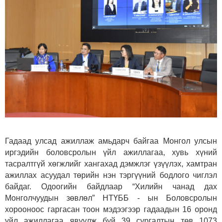
Гадаад улсад ажиллаж амьдарч байгаа Монгол улсын
иргэдийн боловсролын үйл ажиллагаа, хувь хүний
тасралтгүй хөгжлийг хангахад дэмжлэг үзүүлэх, хамтран
ажиллах асуудал төрийн нэн тэргүүний бодлого чиглэл
байдаг. Одоогийн байдлаар “Хилийн чанад дах
Монголчуудын зөвлөл” НТҮББ - ын Боловсролын
хорооноос гаргасан тоон мэдээгээр гадаадын 16 оронд
үйл ажиллагаа явуулж буй 39 сургалтын төв 1073