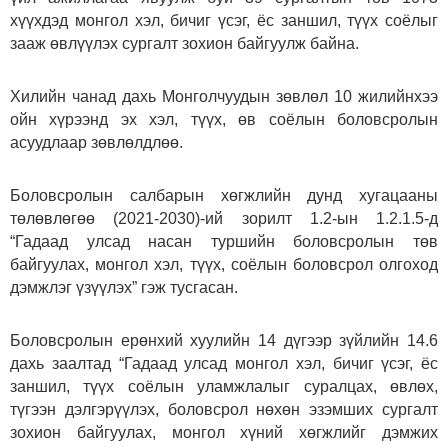
хүүхдэд монгол хэл, бичиг үсэг, ёс заншил, түүх соёлыг
зааж өвлүүлэх сургалт зохион байгуулж байна.
Хилийн чанад дахь Монголчуудын зөвлөл 10 жилийнхээ
ойн хүрээнд эх хэл, түүх, өв соёлын боловсролын
асуудлаар зөвлөлдлөө.
Боловсролын салбарын хөгжлийн дунд хугацааны
төлөвлөгөө (2021-2030)-ий зорилт 1.2-ын 1.2.1.5-д
“Гадаад улсад насан туршийн боловсролын төв
байгуулах, монгол хэл, түүх, соёлын боловсрол олгоход
дэмжлэг үзүүлэх” гэж тусгасан.
Боловсролын ерөнхий хуулийн 14 дүгээр зүйлийн 14.6
дахь заалтад “Гадаад улсад монгол хэл, бичиг үсэг, ёс
заншил, түүх соёлын уламжлалыг суралцах, өвлөх,
түгээн дэлгэрүүлэх, боловсрол нөхөн эзэмших сургалт
зохион байгуулах, монгол хүний хөгжлийг дэмжих