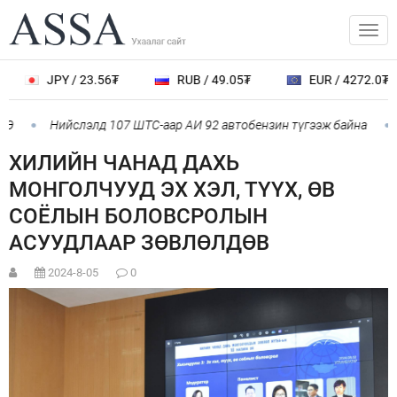
JPY / 23.56₮
RUB / 49.05₮
EUR / 4272.0₮
Э
Нийслэлд 107 ШТС-аар АИ 92 автобензин түгээж байна
ХИЛИЙН ЧАНАД ДАХЬ
МОНГОЛЧУУД ЭХ ХЭЛ, ТҮҮХ, ӨВ
СОЁЛЫН БОЛОВСРОЛЫН
АСУУДЛААР ЗӨВЛӨЛДӨВ
2024-8-05
0