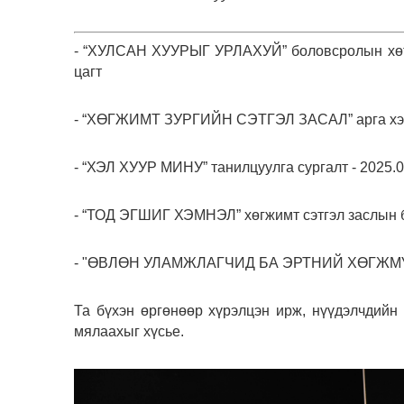
- “ХУЛСАН ХУУРЫГ УРЛАХУЙ” боловсролын хөтөлб
цагт
- “ХӨГЖИМТ ЗУРГИЙН СЭТГЭЛ ЗАСАЛ” арга хэмж
- “ХЭЛ ХУУР МИНУ” танилцуулга сургалт - 2025.
- “ТОД ЭГШИГ ХЭМНЭЛ” хөгжимт сэтгэл заслын б
- "ӨВЛӨН УЛАМЖЛАГЧИД БА ЭРТНИЙ ХӨГЖМҮҮД" 
Та бүхэн өргөнөөр хүрэлцэн ирж, нүүдэлчдийн
мялаахыг хүсье.