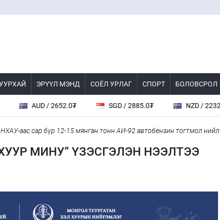
 УУРХАЙ
ЭРҮҮЛ МЭНД
СОЁЛ УРЛАГ
СПОРТ
БОЛОВСРОЛ
2652.0₮
SGD / 2885.0₮
NZD / 2232.0₮
TRY
 бүр 12-15 мянган тонн АИ-92 автобензин тогтмол нийлүүлэх хүсэлт
ХУУР МИНУ” ҮЗЭСГЭЛЭН НЭЭЛТЭЭ