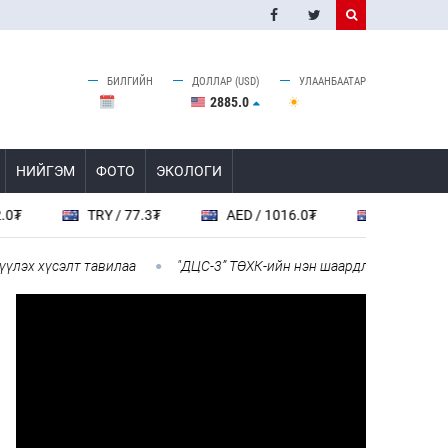
БИЛГИЙН
ДОЛЛАР (USD)
УЛААНБААТАР
2885.0
НИЙГЭМ
ФОТО
ЭКОЛОГИ
 / 77.3₮
AED / 1016.0₮
XAG / 214700.0₮
 тавилаа
"ДЦС-3” ТӨХК-ийн нэн шаардлагатай “Турбингенерато