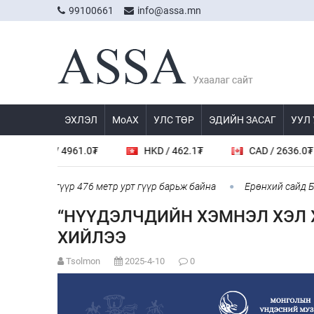
99100661
info@assa.mn
ЭХЛЭЛ
МоАХ
УЛС ТӨР
ЭДИЙН ЗАСАГ
УУЛ
61.0₮
HKD / 462.1₮
CAD / 2636.0₮
AUD / 
гүүр 476 метр урт гүүр барьж байна
Ерөнхий сайд БНХАУ-аас сар
“НҮҮДЭЛЧДИЙН ХЭМНЭЛ ХЭЛ 
ХИЙЛЭЭ
Tsolmon
2025-4-10
0