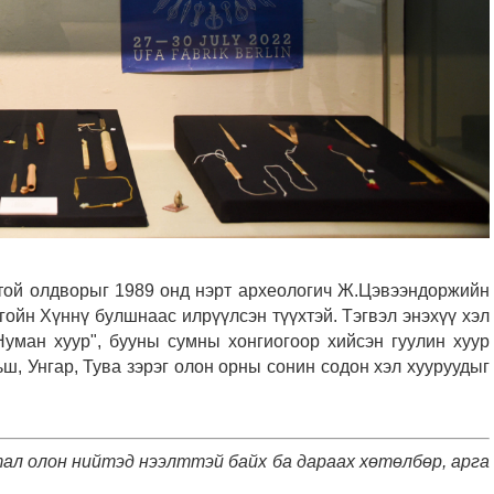
той олдворыг 1989 онд нэрт археологич Ж.Цэвээндоржийн
ойн Хүннү булшнаас илрүүлсэн түүхтэй. Тэгвэл энэхүү хэл
Нуман хуур", бууны сумны хонгиогоор хийсэн гуулин хуур
ьш, Унгар, Тува зэрэг олон орны сонин содон хэл хууруудыг
стал олон нийтэд нээлттэй байх ба дараах хөтөлбөр, арга