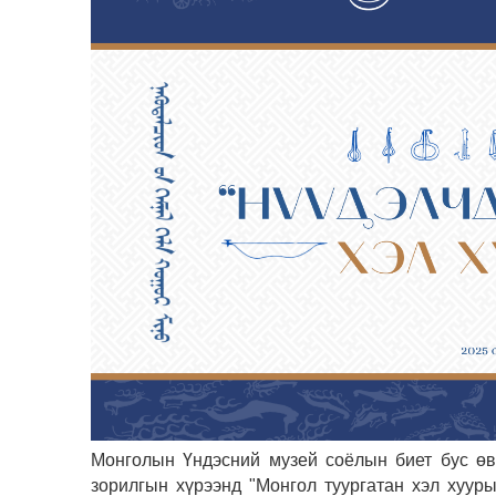
Монголын Үндэсний музей соёлын биет бус өви
зорилгын хүрээнд "Монгол туургатан хэл ху