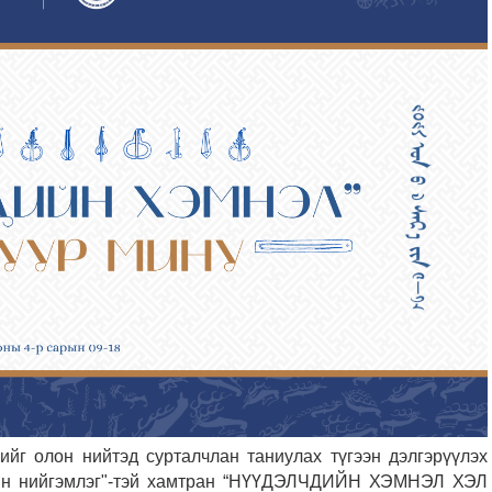
йг олон нийтэд сурталчлан таниулах түгээн дэлгэрүүлэх
урын нийгэмлэг"-тэй хамтран “НҮҮДЭЛЧДИЙН ХЭМНЭЛ ХЭЛ