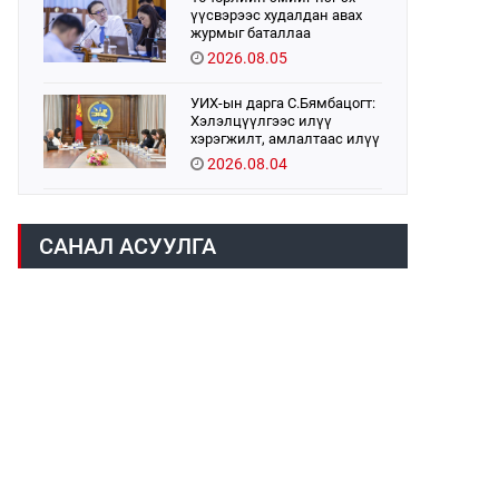
үүсвэрээс худалдан авах
журмыг баталлаа
2026.08.05
УИХ-ын дарга С.Бямбацогт:
Хэлэлцүүлгээс илүү
хэрэгжилт, амлалтаас илүү
бодит үр дүн чухал
2026.08.04
Монголбанк 7 дугаар сард
1,439.2 кг үнэт металл
САНАЛ АСУУЛГА
худалдан авлаа
2026.08.05
Монгол Улс “COP17”-д “Тал
хээрийн төлөвлөгөө”-гөө
танилцуулна
2026.08.05
Нийслэлийн Засаг дарга
бөгөөд Улаанбаатар хотын
Захирагч Б.Пүрэвдагва ХУД-
ийн 12,13, 14-р хорооны үер,
2026.08.04
усны эрсдэлтэй цэгүүдэд