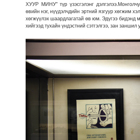
ХУУР МИНУ” түр үзэсгэлэнг дэлгэлээ.Монголч
өвийн нэг, нүүдэлчдийн эртний язгуур хөгжим хэл
хөгжүүлэх шаардлагатай өв юм. Эдүгээ бидэнд м
хийгээд тухайн үндэстний сэтгэлгээ, зан заншил