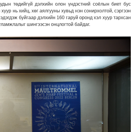
уудын төдийгүй дэлхийн олон үндэстний соёлын биет бус
 хуур нь хийц, хөг аялгууны хувьд нэн сонирхолтой, сэргээн
эдэгдэж буйгаар дэлхийн 160 гаруй оронд хэл хуур тархсан
 уламжлалыг шингээсэн онцлогтой байдаг.