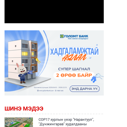
ШИНЭ МЭДЭЭ
COP17 хурлын үеэр "Нарантуул",
"Дүнжингарав" худалдааны