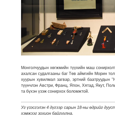
Монголчуудын хөгжмийн түүхийн маш сонирхол
ахалсан судалгааны баг Төв аймгийн Морин толг
хуурын хувилмал загвар, эртний баатруудын "
түүнчлэн Австри, Франц, Япон, Хятад, Якут, Пол
та бүхэн үзэж сонирхох боломжтой.
Уг үзэсгэлэн 4 дүгээр сарын 18-ны өдрийг дуу
хэмжээг зохион байгуулна.