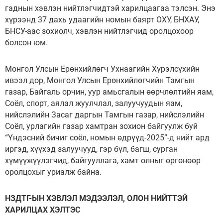
гаднын хэвлэн нийтлэгчидтэй харилцаагаа тэлсэн. Энэ
хүрээнд 37 дахь удаагийн номын баярт ОХУ, БНХАУ,
БНСУ-аас зохиолч, хэвлэн нийтлэгчид оролцохоор
болсон юм.
Монгол Улсын Ерөнхийлөгч Ухнаагийн Хүрэлсүхийн
ивээл дор, Монгол Улсын Ерөнхийлөгчийн Тамгын
газар, Байгаль орчин, уур амьсгалын өөрчлөлтийн яам,
Соёл, спорт, аялал жуулчлал, залуучуудын яам,
нийслэлийн Засаг даргын Тамгын газар, нийслэлийн
Соёл, урлагийн газар хамтран зохион байгуулж буй
“Үндэсний бичиг соёл, номын өдрүүд-2025”-д нийт ард
иргэд, хүүхэд залуучууд, гэр бүл, багш, сурган
хүмүүжүүлэгчид, байгууллага, хамт олныг өргөнөөр
оролцохыг уриалж байна.
НЗДТГ-ЫН ХЭВЛЭЛ МЭДЭЭЛЭЛ, ОЛОН НИЙТТЭЙ
ХАРИЛЦАХ ХЭЛТЭС