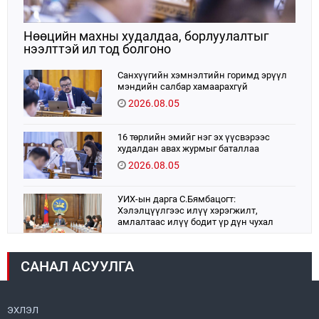
Нөөцийн махны худалдаа, борлуулалтыг
нээлттэй ил тод болгоно
Санхүүгийн хэмнэлтийн горимд эрүүл
мэндийн салбар хамаарахгүй
2026.08.05
16 төрлийн эмийг нэг эх үүсвэрээс
худалдан авах журмыг баталлаа
2026.08.05
УИХ-ын дарга С.Бямбацогт:
Хэлэлцүүлгээс илүү хэрэгжилт,
амлалтаас илүү бодит үр дүн чухал
2026.08.04
САНАЛ АСУУЛГА
Монголбанк 7 дугаар сард 1,439.2 кг үнэт
металл худалдан авлаа
2026.08.05
ЭХЛЭЛ