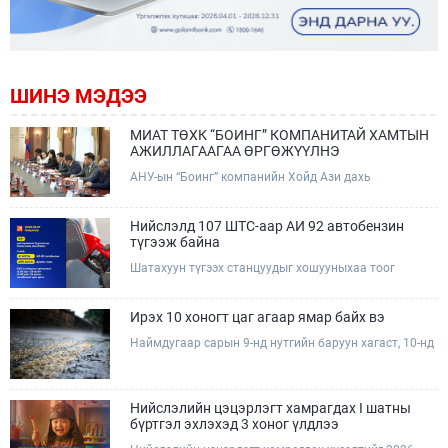
ШИНЭ МЭДЭЭ
МИАТ ТӨХК “БОИНГ” КОМПАНИТАЙ ХАМТЫН
АЖИЛЛАГААГАА ӨРГӨЖҮҮЛНЭ
АНУ-ын “Боинг” компанийн Хойд Ази дахь
арилжааны нисэх онгоцны борлуулалт,
маркетингийн асуудал хариуцсан Дэд ерөнхийлөгч
Жэф Эдвардс тэргүүтэй төлөөлөгчдийг Зам,
Нийслэлд 107 ШТС-аар АИ 92 автобензин
тээврийн сайд Б.Дэлгэрсайхан хүлээн авч уулзав.
түгээж байна
Шатахуун түгээх станцуудыг хошууныхаа тоог
нэмэгдүүлэх үүрэг, чиглэл өгч, ажиллаж байна.
Ирэх 10 хоногт цаг агаар ямар байх вэ
Наймдугаар сарын 9-нд нутгийн баруун хагаст, 10-нд
нутгийн зүүн хагаст, 11-нд нутгийн зүүн өмнөд
хэсгээр ахиухан хэмжээний бороо орох тул
болзошгүй үер, усны аюулаас анхаарна уу.
Нийслэлийн цэцэрлэгт хамрагдах I шатны
бүртгэл эхлэхэд 3 хоног үлдлээ