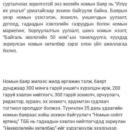
сурталчлах зорилготой энэ жилийн номын баяр нь “Илүү
их уншъя” уриатайгаар зохион байгуулж байна. Баярын
үеэр номын үзэсгэлэн, зохиолч, уншигчдын уулзалт,
дотоод, гадаадын хэвлэлийн газруудын болон номын
маркетинг, борлуулалтын уулзалт, шинэ номын нээлт,
“Байгаль экологийн 50 ном”-ын танилцуулга, хүүхдэд
зориулсан номын хөтөлбөр зэрэг олон үйл ажиллагаа
болно.
Номын баяр жилээс жилд өргөжин тэлж, баярт
дунджаар 300 мянга гаруй уншигч хүрэлцэн ирж, 200
гаруй хэвлэн нийтлэгч, 300 гаруй зохиолч, орчуулагч,
редактор, зураач, эх зохиогч, эрдэмтэн судлаач
тогтмол оролцдог болжээ. Түүнчлэн 35 дахь удаагийн
номын баяраас хойш зохион байгуулагч “Номын соёлт
ертөнц” ТББ нь гадаадын хэвлэн нийтлэгчдэд зориулан
“Нөхөрлөлийн хөтөлбөр”-ийг хэрэгжүүлж эхэлснээр