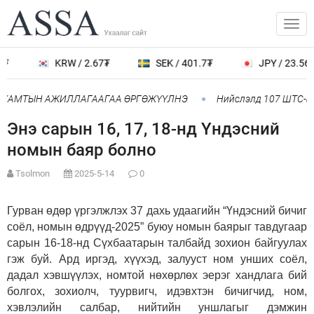
₮
KRW / 2.67₮
SEK / 401.7₮
JPY / 23.56₮
 ХАМТЫН АЖИЛЛАГААГАА ӨРГӨЖҮҮЛНЭ
Нийслэлд 107 ШТС-аар
Энэ сарын 16, 17, 18-нд Үндэсний
номын баяр болно
Tsolmon
2025-5-14
0
Гурван өдөр үргэлжлэх 37 дахь удаагийн “Үндэсний бичиг
соёл, номын өдрүүд-2025” буюу номын баярыг тавдугаар
сарын 16-18-нд Сүхбаатарын талбайд зохион байгуулах
гэж буй. Ард иргэд, хүүхэд, залууст ном унших соёл,
дадал хэвшүүлэх, номтой нөхөрлөх эерэг хандлага бий
болгох, зохиолч, туурвигч, идэвхтэн бичигчид, ном,
хэвлэлийн салбар, нийтийн уншлагыг дэмжин