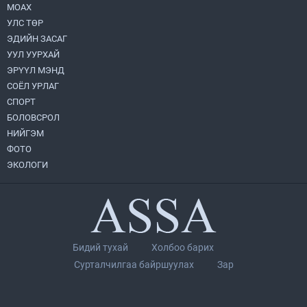
МОАХ
Монгол Улс “COP17”-д “Тал хээрийн
төлөвлөгөө”-гөө танилцуулна
УЛС ТӨР
2026.08.05
ЭДИЙН ЗАСАГ
УУЛ УУРХАЙ
УИХ-ын асуулгын цагийг гурван удаа
ЭРҮҮЛ МЭНД
зохион байгуулж, гишүүдийн асуултыг
СОЁЛ УРЛАГ
Ерөнхий сайдад хүргүүлж, цахим
хуудаст байршуулжээ
СПОРТ
2026.08.04
БОЛОВСРОЛ
НИЙГЭМ
Нийслэлийн Засаг дарга бөгөөд
Улаанбаатар хотын Захирагч
ФОТО
Б.Пүрэвдагва ХУД-ийн 12,13, 14-р
ЭКОЛОГИ
хорооны үер, усны эрсдэлтэй цэгүүдэд
2026.08.04
ажиллалаа
Улаанбаатарт өдөртөө 28 хэм дулаан
2026.08.04
Бидий тухай
Холбоо барих
П.Цэлмэг жюү жицүгийн Дэлхийн
Сурталчилгаа байршуулах
Зар
цомын аварга боллоо
2026.08.04