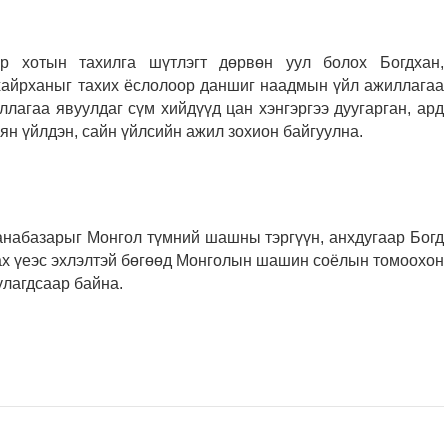
р хотын тахилга шүтлэгт дөрвөн уул болох Богдхан,
 хайрханыг тахих ёслолоор даншиг наадмын үйл ажиллагаа
лагаа явуулдаг сүм хийдүүд цан хэнгэргээ дуугарган, ард
ян үйлдэн, сайн үйлсийн ажил зохион байгуулна.
анабазарыг Монгол түмний шашны тэргүүн, анхдугаар Богд
х үеэс эхлэлтэй бөгөөд Монголын шашин соёлын томоохон
улагдсаар байна.