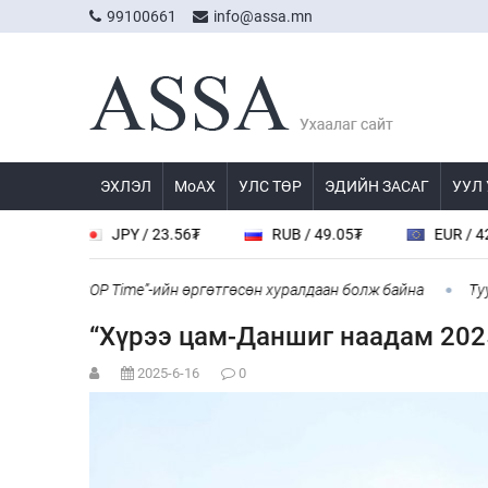
99100661
info@assa.mn
ЭХЛЭЛ
МоАХ
УЛС ТӨР
ЭДИЙН ЗАСАГ
УУЛ
JPY / 23.56₮
RUB / 49.05₮
EUR / 4272.0₮
“COP Time”-ийн өргөтгөсөн хуралдаан болж байна
Туул гол
“Хүрээ цам-Даншиг наадам 2025
2025-6-16
0