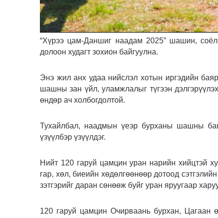
“Хүрээ цам-Даншиг наадам 2025” шашин, соёл
долоон худагт зохион байгуулна.
Энэ жил анх удаа нийслэл хотын иргэдийн баяр
шашны зан үйл, уламжлалыг түгээн дэлгэрүүлэх
өндөр ач холбогдолтой.
Тухайлбал, наадмын үеэр бурханы шашны баг
үзүүлбэр үзүүлдэг.
Нийт 120 гаруй цамцин уран нарийн хийцтэй хувц
гар, хөл, биеийн хөдөлгөөнөөр дотоод сэтгэлийн
зэтгэрийг даран сөнөөж буйг уран яруугаар харуу
120 гаруй цамцин Очирваань бурхан, Цагаан ө