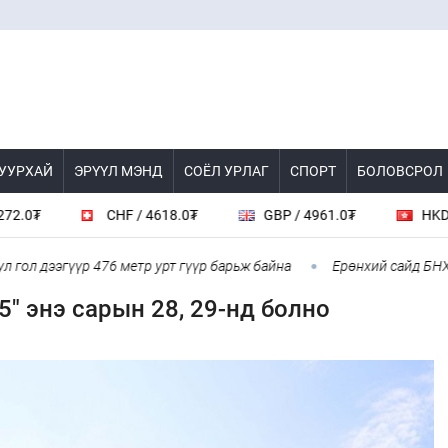
 УУРХАЙ
ЭРҮҮЛ МЭНД
СОЁЛ УРЛАГ
СПОРТ
БОЛОВСРОЛ
CHF / 4618.0₮
GBP / 4961.0₮
HKD / 462.1
 дээгүүр 476 метр урт гүүр барьж байна
Ерөнхий сайд БНХАУ-аас
" энэ сарын 28, 29-нд болно