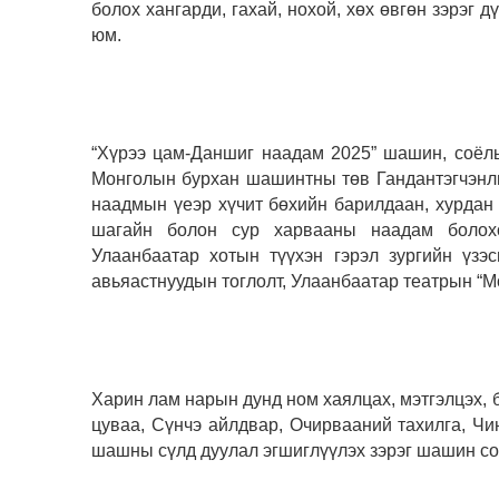
болох хангарди, гахай, нохой, хөх өвгөн зэрэг 
юм.
“Хүрээ цам-Даншиг наадам 2025” шашин, соёл
Монголын бурхан шашинтны төв Гандантэгчэнли
наадмын үеэр хүчит бөхийн барилдаан, хурдан
шагайн болон сур харвааны наадам болохоо
Улаанбаатар хотын түүхэн гэрэл зургийн үзэ
авьяастнуудын тоглолт, Улаанбаатар театрын “Мо
Харин лам нарын дунд ном хаялцах, мэтгэлцэх, 
цуваа, Сүнчэ айлдвар, Очирвааний тахилга, Чин
шашны сүлд дуулал эгшиглүүлэх зэрэг шашин со