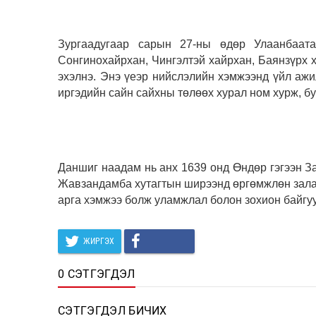
Зургаадугаар сарын 27-ны өдөр Улаанбаата
Сонгинохайрхан, Чингэлтэй хайрхан, Баянзүрх
эхэлнэ. Энэ үеэр нийслэлийн хэмжээнд үйл ажил
иргэдийн сайн сайхны төлөөх хурал ном хурж, бу
Даншиг наадам нь анх 1639 онд Өндөр гэгээн З
Жавзандамба хутагтын ширээнд өргөмжлөн зала
арга хэмжээ болж уламжлал болон зохион байгу
ЖИРГЭХ
0 СЭТГЭГДЭЛ
СЭТГЭГДЭЛ БИЧИХ