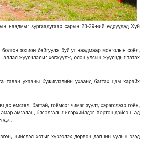
ын наадмыг зургаадугаар сарын 28-29-ний өдрүүдэд Хүй
 болгон зохион байгуулж буй уг наадмаар монголын соёл,
, аялал жуулчлалыг хөгжүүлж, олон улсын жуулчдыг татах
а таван ухааны бүжиглэлийн ухаанд багтах цам харайх
ас өмсгөл, багтай, гоёмсог чимэг зүүлт, хэрэгслээр гоён,
 амар амгалан, бясалгалыг илэрхийлдэг. Хортон дайсан, ад
лдаг.
вгөн, нийслэл хотыг хүрээлэх дөрвөн дагшин уулын эзэд