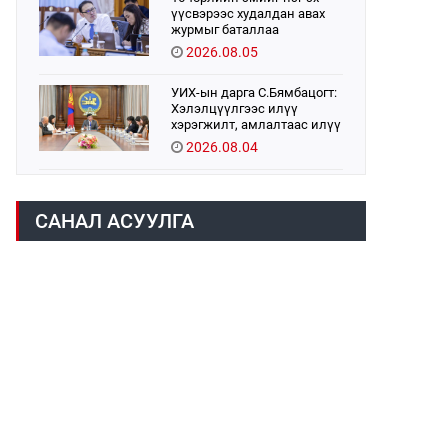
үүсвэрээс худалдан авах
журмыг баталлаа
2026.08.05
УИХ-ын дарга С.Бямбацогт:
Хэлэлцүүлгээс илүү
хэрэгжилт, амлалтаас илүү
бодит үр дүн чухал
2026.08.04
Монголбанк 7 дугаар сард
1,439.2 кг үнэт металл
САНАЛ АСУУЛГА
худалдан авлаа
2026.08.05
Монгол Улс “COP17”-д “Тал
хээрийн төлөвлөгөө”-гөө
танилцуулна
2026.08.05
Нийслэлийн Засаг дарга
бөгөөд Улаанбаатар хотын
Захирагч Б.Пүрэвдагва ХУД-
ийн 12,13, 14-р хорооны үер,
2026.08.04
усны эрсдэлтэй цэгүүдэд