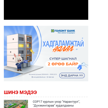
ШИНЭ МЭДЭЭ
COP17 хурлын үеэр "Нарантуул",
"Дүнжингарав" худалдааны