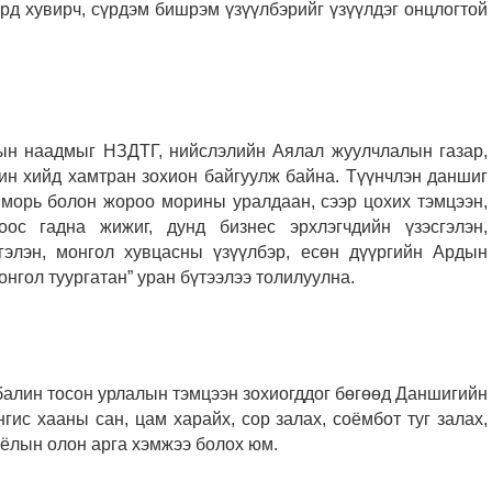
дүрд хувирч, сүрдэм бишрэм үзүүлбэрийг үзүүлдэг онцлогтой
ын наадмыг НЗДТГ, нийслэлийн Аялал жуулчлалын газар,
н хийд хамтран зохион байгуулж байна. Түүнчлэн даншиг
 морь болон жороо морины уралдаан, сээр цохих тэмцээн,
с гадна жижиг, дунд бизнес эрхлэгчдийн үзэсгэлэн,
сгэлэн, монгол хувцасны үзүүлбэр, есөн дүүргийн Ардын
нгол туургатан” уран бүтээлээ толилуулна.
балин тосон урлалын тэмцээн зохиогддог бөгөөд Даншигийн
гис хааны сан, цам харайх, сор залах, соёмбот туг залах,
ёлын олон арга хэмжээ болох юм.