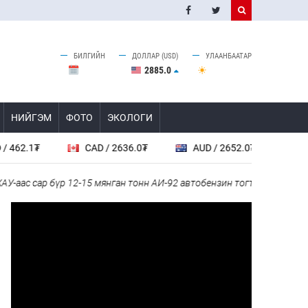
БИЛГИЙН
ДОЛЛАР (USD)
УЛААНБААТАР
2885.0
НИЙГЭМ
ФОТО
ЭКОЛОГИ
₮
CAD / 2636.0₮
AUD / 2652.0₮
SGD / 28
 сар бүр 12-15 мянган тонн АИ-92 автобензин тогтмол нийлүүлэх хү