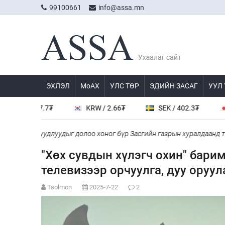
99100661
info@assa.mn
ЭХЛЭЛ
МоАХ
УЛС ТӨР
ЭДИЙН ЗАСАГ
УУЛ
/ 537.7₮
KRW / 2.66₮
SEK / 402.3₮
JPY /
буй асуудлуудыг долоо хоног бүр Засгийн газрын хуралдаанд танил
"Хөх сувдын хүлэгч охин" бари
телевизээр орчуулга, дуу оруу
Tsolmon
2025-7-22
2