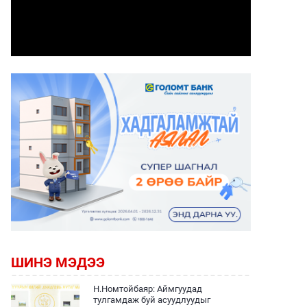
ШИНЭ МЭДЭЭ
Н.Номтойбаяр: Аймгуудад
тулгамдаж буй асуудлуудыг