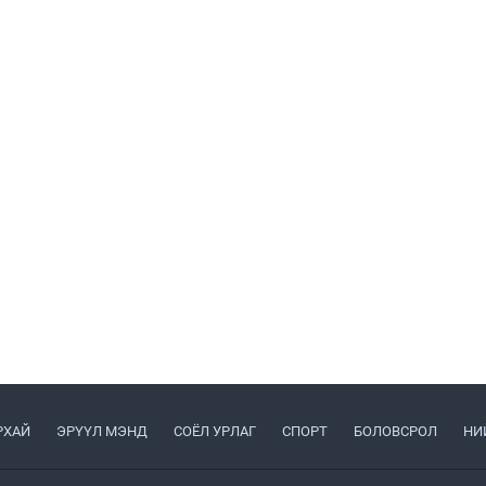
РХАЙ
ЭРҮҮЛ МЭНД
СОЁЛ УРЛАГ
СПОРТ
БОЛОВСРОЛ
НИ