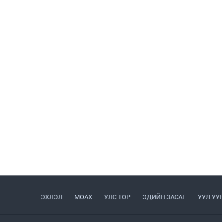
ЭХЛЭЛ
МОАХ
УЛС ТӨР
ЭДИЙН ЗАСАГ
УУЛ УУ