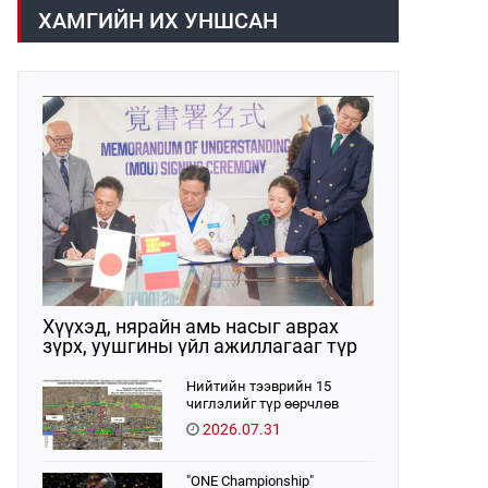
/02:30 цагт/ 7 вагон буюу 420 тонн
газраас танилцууллаа.
ХАМГИЙН ИХ УНШСАН
АИ-92 автобензин орж иржээ.
Хүүхэд, нярайн амь насыг аврах
зүрх, уушгины үйл ажиллагааг түр
орлон дэмжих ЭКМО технологийг
ЭХЭМҮТ-д нэвтрүүлнэ
Нийтийн тээврийн 15
чиглэлийг түр өөрчлөв
2026.07.31
"ONE Championship"