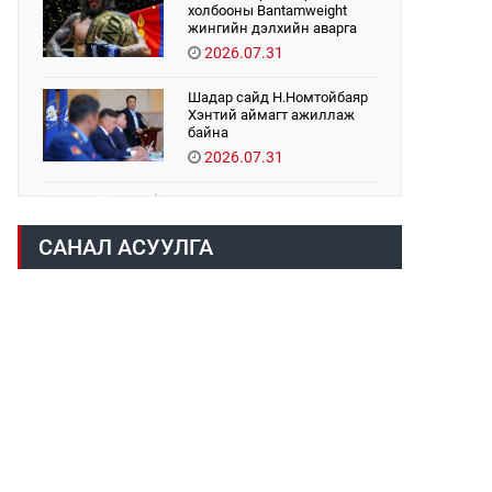
холбооны Bantamweight
жингийн дэлхийн аварга
Б.Энх-Оргил аваргын бүс
2026.07.31
хамгаалах тулаанаа
өнөөдөр хийнэ.
Шадар сайд Н.Номтойбаяр
Хэнтий аймагт ажиллаж
байна
2026.07.31
Авто зам шинээр барина
2026.07.31
САНАЛ АСУУЛГА
Хөвсгөл нуурын их
цэвэрлэгээний аяны
хүрээнд 301 тонн хог
хаягдлыг төвлөрүүлжээ
2026.07.31
ЦАНХИЙН ЗҮҮН УУРХАЙН
ГЭРЭЭТ КОМПАНИУДАД
ХӨНДЛӨНГИЙН АУДИТ
ХИЙВ
2026.07.31