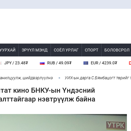
 УУРХАЙ
ЭРҮҮЛ МЭНД
СОЁЛ УРЛАГ
СПОРТ
БОЛОВСРОЛ
 23.48₮
RUB / 49.09₮
EUR / 4239.0₮
CHF 
цуулж, шийдвэрлүүлнэ
УИХ-ын дарга С.Бямбацогт төрийг төлөөл
мтат кино БНКУ-ын Үндэсний
лалттайгаар нэвтрүүлж байна