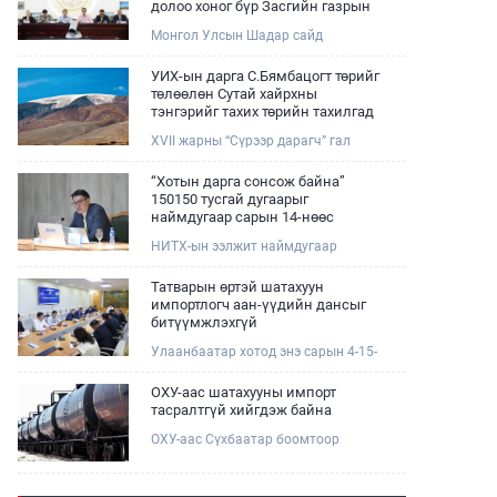
долоо хоног бүр Засгийн газрын
хуралдаанд танилцуулж,
Монгол Улсын Шадар сайд
шийдвэрлүүлнэ
Н.Номтойбаяр өнөөдөр Өмнөговь,
Дундговь аймагт ажиллалаа.
УИХ-ын дарга С.Бямбацогт төрийг
Ерөнхий сайдын 10 дугаар албан
төлөөлөн Сутай хайрхны
даалгавар, Улсын Онцгой комиссын
тэнгэрийг тахих төрийн тахилгад
даргын 3 дугаар тушаалын хүрээнд
оролцлоо
XVII жарны “Сүрээр дарагч” гал
Өмнөговь аймагт байгаль орчин,
морин жилийн зуны адаг хөхөгчин
уул уурхайн 358 зөрчил илрүүлж,
хонь сарын 23-ны өлзий
200 гаруйг нь арилгуулаад байна.
“Хотын дарга сонсож байна”
дэмбэрэлтэй өдөр /2026.08.06/
150150 тусгай дугаарыг
Сутай хайрхны тэнгэрийг тайх
наймдугаар сарын 14-нөөс
төрийн тахилга боллоо.
ажиллуулж эхэлнэ
НИТХ-ын ээлжит наймдугаар
хуралдаан болж байна. Өнөөдрийн
хуралдаанаар нийслэлийн нутгийн
Татварын өртэй шатахуун
захиргааны байгууллага, албан
импортлогч аан-үүдийн дансыг
тушаалтанд 2025, 2026 оны эхний
битүүмжлэхгүй
хагас жилийн байдлаар иргэдээс
Улаанбаатар хотод энэ сарын 4-15-
ирсэн өргөдөл, гомдлын
ны өдрийг хүртэл тэгш, сондгой
шийдвэрлэлтийн тайлан
дугаарын зохицуулалтаар нэг удаа
мэдээллийг сонслоо.
ОХУ-аас шатахууны импорт
50,000 төгрөгт автобензин олгож
тасралтгүй хийгдэж байна
буй. Эхний үр дүнд, шатахуун түгээх
ОХУ-аас Сүхбаатар боомтоор
станцуудын өдрийн борлуулалт
импортоор орж ирсэн шатахууны
хоёр дахин буурч нэг машиныг
мэдээллийг хүргэж байна.
цэнэглэх хурд нэмэгдсэн болохыг
Наймдугаар сарын 06-ны өдөр
Ашигт малтмал, газрын тосны