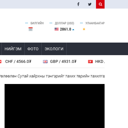
БИЛГИЙН
ДОЛЛАР (USD)
УЛААНБААТАР
2861.0
НИЙГЭМ
ФОТО
ЭКОЛОГИ
/ 4566.0₮
GBP / 4931.0₮
HKD / 461.6₮
CA
өн Сутай хайрхны тэнгэрийг тахих төрийн тахилгад оролцлоо
“