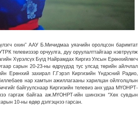
үлэгч охин" ААУ Б.Мичидмаа уяачийн оролцсон баримтат
ТРК телевизээр орчуулга, дуу оруулалттайгаар нэвтрүүлж
агийн Хүрэлсүх Бүгд Найрамдах Киргиз Улсын Ерөнхийлөгч
аар сарын 20-23-ны өдрүүдэд тус улсад төрийн айлчлал
н Ерөнхий захирал Г.Гэрэл Киргизийн Үндэсний Радио,
.Тиллебаев нар хамтын ажиллагааны харилцан ойлголцлын
ичгийг байгуулснаар Киргизийн телевиз анх удаа МҮОНРТ-
нээ гаргаж байгаа аж.МҮОНРТ-ийн шинэхэн “Хөх сувдын
сарын 10-ны өдөр дэлгэцнээ гарсан.