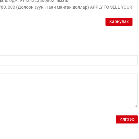
далд орж, 91424323800802. имэйл:
, 000 (Долоон зуун, Наян мянган доллар) APPLY TO SELL YOUR
Хариулах
Илгээх