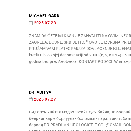
MICHAEL GARD
2025.07.28
ZNAM DA ĆETE MI KASNIJE ZAHVALITI NA OVIM INFO
ZAGREBA, BOSNE, SRBIJE ITD. "" OVO JE IZVRSNA PRI
PRUŽAM VAM PLATFORMU ZA DOVLAČENJE KLIJENATA I P
kredit u bilo kojoj denominaciji od 2000 (€, $, KUNA) - 
godina bez previše obveza. KONTAKT PODACI: WhatsApp
DR. ADITYA
2025.07.27
Бид олон нийтэд мэдээлэхийг хүсч байна; Та бөөрий
бөөрийг зарж борлуулах боломжийг эрэлхийлж байна
бариад DR.PRADHAN.UROLOGIST.LT.COL@GMAIL.COM х