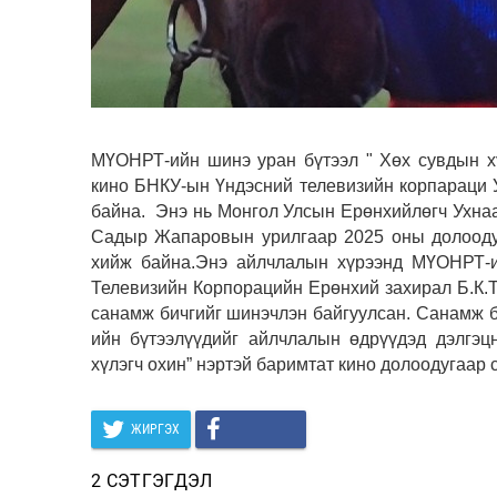
МҮОНРТ-ийн шинэ уран бүтээл " Хөх сувдын х
кино БНКУ-ын Үндэсний телевизийн корпараци У
байна. Энэ нь Монгол Улсын Ерөнхийлөгч Ухна
Садыр Жапаровын урилгаар 2025 оны долоодуг
хийж байна.Энэ айлчлалын хүрээнд МҮОНРТ-ий
Телевизийн Корпорацийн Ерөнхий захирал Б.К
санамж бичгийг шинэчлэн байгуулсан. Санамж б
ийн бүтээлүүдийг айлчлалын өдрүүдэд дэлгэц
хүлэгч охин” нэртэй баримтат кино долоодугаар 
ЖИРГЭХ
2 СЭТГЭГДЭЛ