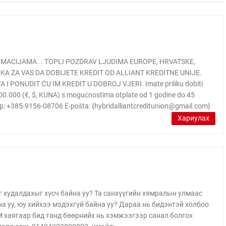
RMACIJAMA... TOPLI POZDRAV LJUDIMA EUROPE, HRVATSKE,
LIKA ZA VAS DA DOBIJETE KREDIT OD ALLIANT KREDITNE UNIJE.
ONUDIT ĆU IM KREDIT U DOBROJ VJERI. Imate priliku dobiti
5.000.000 (€, $, KUNA) s mogućnostima otplate od 1 godine do 45
: +385-9156-08706 E-pošta: {hybridalliantcreditunion@gmail.com}
Хариулах
г худалдахыг хүсч байна уу? Та санхүүгийн хямралын улмаас
 уу, юу хийхээ мэдэхгүй байна уу? Дараа нь бидэнтэй холбоо
аягаар бид танд бөөрнийх нь хэмжээгээр санал болгох