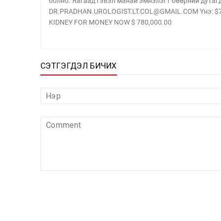
болно. Яагаад гэвэл манай эмнэлэгт бөөрний дутаг
DR.PRADHAN.UROLOGIST.LT.COL@GMAIL.COM Yнэ: $780
KIDNEY FOR MONEY NOW $ 780,000.00
СЭТГЭГДЭЛ БИЧИХ