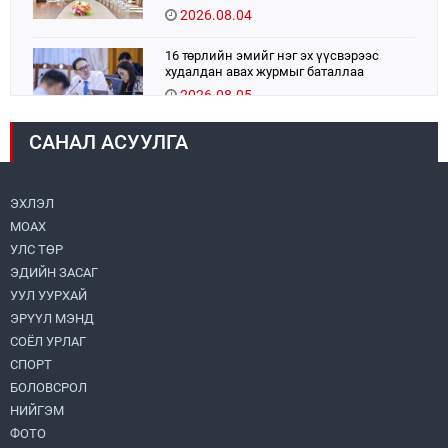
2026.08.04
16 төрлийн эмийг нэг эх үүсвэрээс
худалдан авах журмыг баталлаа
2026.08.05
САНАЛ АСУУЛГА
Монголбанк 7 дугаар сард 1,439.2 кг үнэт
металл худалдан авлаа
2026.08.05
ЭХЛЭЛ
МОАХ
Монгол Улс “COP17”-д “Тал хээрийн
төлөвлөгөө”-гөө танилцуулна
УЛС ТӨР
2026.08.05
ЭДИЙН ЗАСАГ
УУЛ УУРХАЙ
УИХ-ын асуулгын цагийг гурван удаа
ЭРҮҮЛ МЭНД
зохион байгуулж, гишүүдийн асуултыг
СОЁЛ УРЛАГ
Ерөнхий сайдад хүргүүлж, цахим
хуудаст байршуулжээ
СПОРТ
2026.08.04
БОЛОВСРОЛ
НИЙГЭМ
Улаанбаатарт өдөртөө 28 хэм дулаан
ФОТО
2026.08.04