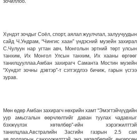
зочиллоо.
Хүндэт зочдыг Соёл, спорт, аялал жуулчлал, залуучуудын
сайд Ч.Ундрам, “Чингис хаан” үндэсний музейн захирал
С.Чулуун нар угтан авч, Монголын эртний төрт улсын
танхим, Их Монгол Улсын танхим, Их хааны өргөөг
танилцууллаа.
Амбан захирагч Саманта Мостин музейн
“Хүндэт зочны дэвтэр”-т сэтгэгдлээ бичиж, гарын үсгээ
зурав.
Мөн өдөр Амбан захирагч нөхрийн хамт “Эмэгтэйчүүдийн
уур амьсгалын өөрчлөлтийг даван туулах чадавхыг
бэхжүүлэх хөтөлбөр”-ийн хэрэгжилттэй
танилцлаа.Австралийн Засгийн газрын 2.5 сая
ав.долларын санхүүжилттэй энэ хөтөлбөрийг өнгөрсөн