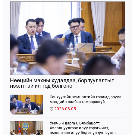
тогтоолын төсөл боловсруулах чиг үүргээ
хэрэгжүүлэн ажиллажээ.
Нөөцийн махны худалдаа, борлуулалтыг
нээлттэй ил тод болгоно
Санхүүгийн хэмнэлтийн горимд эрүүл
мэндийн салбар хамаарахгүй
2026.08.05
УИХ-ын дарга С.Бямбацогт:
Хэлэлцүүлгээс илүү хэрэгжилт,
амлалтаас илүү бодит үр дүн чухал