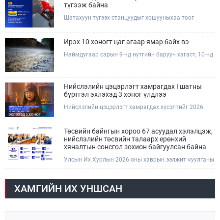
тээврийн сайд Б.Дэлгэрсайхан хүлээн авч уулзав.
түгээж байна
Шатахуун түгээх станцуудыг хошууныхаа тоог
нэмэгдүүлэх үүрэг, чиглэл өгч, ажиллаж байна.
Ирэх 10 хоногт цаг агаар ямар байх вэ
Наймдугаар сарын 9-нд нутгийн баруун хагаст, 10-нд
нутгийн зүүн хагаст, 11-нд нутгийн зүүн өмнөд
хэсгээр ахиухан хэмжээний бороо орох тул
болзошгүй үер, усны аюулаас анхаарна уу.
Нийслэлийн цэцэрлэгт хамрагдах I шатны
бүртгэл эхлэхэд 3 хоног үлдлээ
Нийслэлийн цэцэрлэгт хамрагдах хүсэлтийг 2026
оны 08 сарын 10-ны өдрөөс 08 сарын 23-ны өдрийг
дуустал "E-Mongolia" платформоор дамжуулан
цахимаар хүлээн авна.Хүүхдээ цэцэрлэгт хамруулах
Төсвийн байнгын хороо 67 асуудал хэлэлцэж,
үйлчилгээг авахдаа дараах зүйлсийг анхаарна уу.
нийслэлийн төсвийн талаарх ерөнхий
хяналтын сонсгол зохион байгуулсан байна
Улсын Их Хурлын 2026 оны хаврын ээлжит чуулганы
хугацаанд Төсвийн байнгын хороо эрхлэх
асуудлынхаа хүрээнд хууль санаачлагчаас өргөн
мэдүүлсэн хууль, Улсын Их Хурлын бусад
ХАМГИЙН ИХ УНШСАН
шийдвэрийн төслийг урьдчилан хэлэлцэж санал,
дүгнэлт гарган нэгдсэн хуралдаанд хэлэлцүүлэх,
Улсын Их Хурлын хяналтыг хэрэгжүүлэх, хуульд
тусгайлан заасан асуудлаар Улсын Их Хурлын