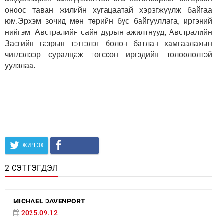
оноос таван жилийн хугацаатай хэрэгжүүлж байгаа
юм.Эрхэм зочид мөн төрийн бус байгууллага, иргэний
нийгэм, Австралийн сайн дурын ажилтнууд, Австралийн
Засгийн газрын тэтгэлэг болон батлан хамгаалахын
чиглэлээр суралцаж төгссөн иргэдийн төлөөлөлтэй
уулзлаа.
ЖИРГЭХ
2 СЭТГЭГДЭЛ
MICHAEL DAVENPORT
2025.09.12