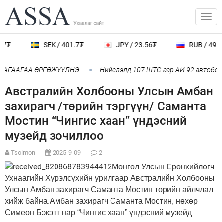
7₮
SEK / 401.7₮
JPY / 23.56₮
RUB / 49.05
АГААГАА ӨРГӨЖҮҮЛНЭ
Нийслэлд 107 ШТС-аар АИ 92 автобенз
Австралийн Холбооны Улсын Амбан
захирагч /төрийн тэргүүн/ Саманта
Мостин “Чингис хаан” үндэсний
музейд зочиллоо
Tsolmon
2025-9-09
2
Монгол Улсын Ерөнхийлөгч
Ухнаагийн Хүрэлсүхийн урилгаар Австралийн Холбооны
Улсын Амбан захирагч Саманта Мостин төрийн айлчлал
хийж байна.
Амбан захирагч Саманта Мостин, нөхөр
Симеон Бэкэтт нар “Чингис хаан” үндэсний музейд