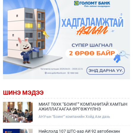
ШИНЭ МЭДЭЭ
МИАТ ТӨХК “БОИНГ” КОМПАНИТАЙ ХАМТЫН
АЖИЛЛАГААГАА ӨРГӨЖҮҮЛНЭ
АНУ-ын “Боинг” компанийн Хойд Ази дахь
арилжааны нисэх онгоцны борлуулалт,
маркетингийн асуудал хариуцсан Дэд ерөнхийлөгч
Жэф Эдвардс тэргүүтэй төлөөлөгчдийг Зам,
Нийслэлд 107 ШТС-аар АИ 92 автобензин