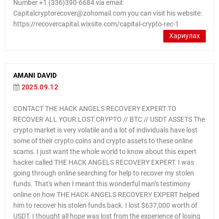
Number +1 (336)390-6684 via email:
Capitalcryptorecover@zohomail.com you can visit his website:
https://recovercapital.wixsite.com/capital-crypto-rec-1
Хариулах
AMANI DAVID
2025.09.12
CONTACT THE HACK ANGELS RECOVERY EXPERT TO
RECOVER ALL YOUR LOST CRYPTO // BTC // USDT ASSETS The
crypto market is very volatile and a lot of individuals have lost
some of their crypto coins and crypto assets to these online
scams. I just want the whole world to know about this expert
hacker called THE HACK ANGELS RECOVERY EXPERT. I was
going through online searching for help to recover my stolen
funds. That's when I meant this wonderful man’s testimony
online on how THE HACK ANGELS RECOVERY EXPERT helped
him to recover his stolen funds back. I lost $637,000 worth of
USDT. I thought all hope was lost from the experience of losing