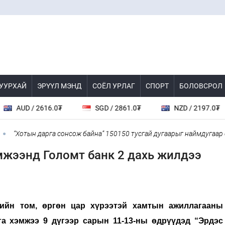
 УУРХАЙ
ЭРҮҮЛ МЭНД
СОЁЛ УРЛАГ
СПОРТ
БОЛОВСРОЛ
SGD / 2861.0₮
NZD / 2197.0₮
TRY / 77.5₮
онсож байна” 150150 тусгай дугаарыг наймдугаар сарын 14-нөөс ажи
эмжээнд Голомт банк 2 дахь жилдээ
ийн том, өргөн цар хүрээтэй хамтын ажиллагааны
га хэмжээ 9 дүгээр сарын 11-13-ны өдрүүдэд “Эрдэс