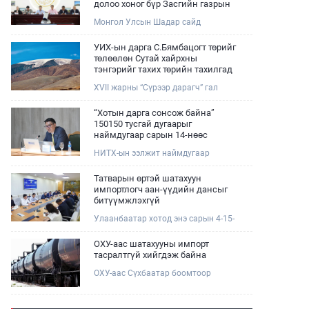
долоо хоног бүр Засгийн газрын
хуралдаанд танилцуулж,
Монгол Улсын Шадар сайд
шийдвэрлүүлнэ
Н.Номтойбаяр өнөөдөр Өмнөговь,
Дундговь аймагт ажиллалаа.
УИХ-ын дарга С.Бямбацогт төрийг
Ерөнхий сайдын 10 дугаар албан
төлөөлөн Сутай хайрхны
даалгавар, Улсын Онцгой комиссын
тэнгэрийг тахих төрийн тахилгад
даргын 3 дугаар тушаалын хүрээнд
оролцлоо
XVII жарны “Сүрээр дарагч” гал
Өмнөговь аймагт байгаль орчин,
морин жилийн зуны адаг хөхөгчин
уул уурхайн 358 зөрчил илрүүлж,
хонь сарын 23-ны өлзий
200 гаруйг нь арилгуулаад байна.
“Хотын дарга сонсож байна”
дэмбэрэлтэй өдөр /2026.08.06/
150150 тусгай дугаарыг
Сутай хайрхны тэнгэрийг тайх
наймдугаар сарын 14-нөөс
төрийн тахилга боллоо.
ажиллуулж эхэлнэ
НИТХ-ын ээлжит наймдугаар
хуралдаан болж байна. Өнөөдрийн
хуралдаанаар нийслэлийн нутгийн
Татварын өртэй шатахуун
захиргааны байгууллага, албан
импортлогч аан-үүдийн дансыг
тушаалтанд 2025, 2026 оны эхний
битүүмжлэхгүй
хагас жилийн байдлаар иргэдээс
Улаанбаатар хотод энэ сарын 4-15-
ирсэн өргөдөл, гомдлын
ны өдрийг хүртэл тэгш, сондгой
шийдвэрлэлтийн тайлан
дугаарын зохицуулалтаар нэг удаа
мэдээллийг сонслоо.
ОХУ-аас шатахууны импорт
50,000 төгрөгт автобензин олгож
тасралтгүй хийгдэж байна
буй. Эхний үр дүнд, шатахуун түгээх
ОХУ-аас Сүхбаатар боомтоор
станцуудын өдрийн борлуулалт
импортоор орж ирсэн шатахууны
хоёр дахин буурч нэг машиныг
мэдээллийг хүргэж байна.
цэнэглэх хурд нэмэгдсэн болохыг
Наймдугаар сарын 06-ны өдөр
Ашигт малтмал, газрын тосны