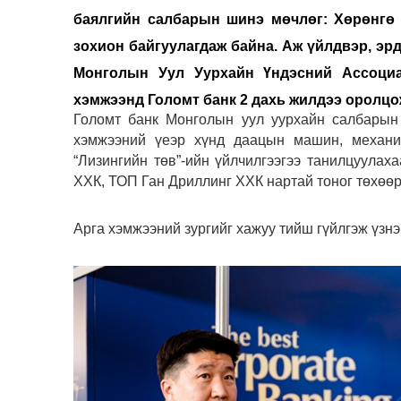
баялгийн салбарын шинэ мөчлөг: Хөрөнгө 
зохион байгуулагдаж байна. Аж үйлдвэр, эрд
Монголын Уул Уурхайн Үндэсний Ассоциа
хэмжээнд Голомт банк 2 дахь жилдээ оролцо
Голомт банк Монголын уул уурхайн салбарын 
хэмжээний үеэр хүнд даацын машин, механиз
“Лизингийн төв”-ийн үйлчилгээгээ танилцуула
ХХК, ТОП Ган Дриллинг ХХК нартай тоног төхөөр
Арга хэмжээний зургийг хажуу тийш гүйлгэж үзнэ 