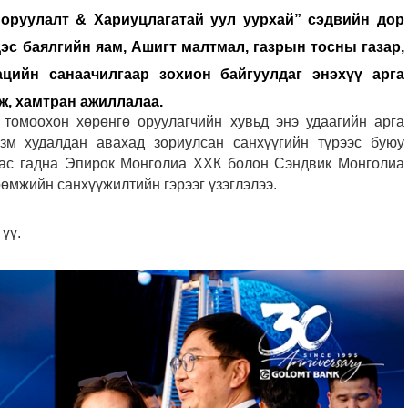
оруулалт & Хариуцлагатай уул уурхай” сэдвийн дор
эс баялгийн яам, Ашигт малтмал, газрын тосны газар,
цийн санаачилгаар зохион байгуулдаг энэхүү арга
ж, хамтран ажиллалаа.
томоохон хөрөнгө оруулагчийн хувьд энэ удаагийн арга
м худалдан авахад зориулсан санхүүгийн түрээс буюу
хаас гадна Эпирок Монголиа ХХК болон Сэндвик Монголиа
өмжийн санхүүжилтийн гэрээг үзэглэлээ.
үү.