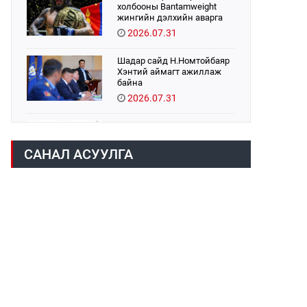
холбооны Bantamweight
жингийн дэлхийн аварга
Б.Энх-Оргил аваргын бүс
2026.07.31
хамгаалах тулаанаа
өнөөдөр хийнэ.
Шадар сайд Н.Номтойбаяр
Хэнтий аймагт ажиллаж
байна
2026.07.31
Авто зам шинээр барина
2026.07.31
САНАЛ АСУУЛГА
Хөвсгөл нуурын их
цэвэрлэгээний аяны
хүрээнд 301 тонн хог
хаягдлыг төвлөрүүлжээ
2026.07.31
ЦАНХИЙН ЗҮҮН УУРХАЙН
ГЭРЭЭТ КОМПАНИУДАД
ХӨНДЛӨНГИЙН АУДИТ
ХИЙВ
2026.07.31