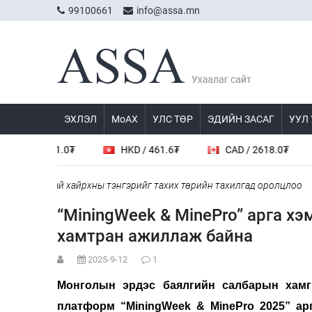
99100661
info@assa.mn
ЭХЛЭЛ
МоАХ
УЛС ТӨР
ЭДИЙН ЗАСАГ
УУЛ
HKD / 461.6₮
CAD / 2618.0₮
AUD / 2616.0₮
хны тэнгэрийг тахих төрийн тахилгад оролцлоо
“Хотын дарга с
“MiningWeek & MinePro” арга х
хамтран ажиллаж байна
2025-9-12
1
Монголын эрдэс баялгийн салбарын хамг
платформ “MiningWeek & MinePro 2025” ар