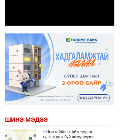
ШИНЭ МЭДЭЭ
Н.Номтойбаяр: Аймгуудад
тулгамдаж буй асуудлуудыг