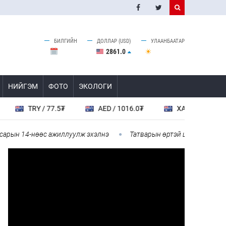
БИЛГИЙН
ДОЛЛАР (USD)
УЛААНБААТАР
2861.0
НИЙГЭМ
ФОТО
ЭКОЛОГИ
AED / 1016.0₮
XAG / 213000.0₮
XAU / 1.510
ллуулж эхэлнэ
Татварын өртэй шатахуун импортлогч аан-үүдий