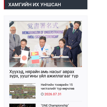
/02:30 цагт/ 7 вагон буюу 420 тонн
газраас танилцууллаа.
ХАМГИЙН ИХ УНШСАН
АИ-92 автобензин орж иржээ.
Хүүхэд, нярайн амь насыг аврах
зүрх, уушгины үйл ажиллагааг түр
орлон дэмжих ЭКМО технологийг
ЭХЭМҮТ-д нэвтрүүлнэ
Нийтийн тээврийн 15
чиглэлийг түр өөрчлөв
2026.07.31
"ONE Championship"