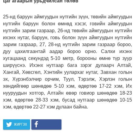
цаг агаарын урьдчилсан төлөв
25-нд баруун аймгуудын нутгийн зүүн, төвийн аймгуудын
нутгийн баруун болон өмнөд хэсэг, говийн аймгуудын
нутгийн зарим газраар, 26-нд төвийн аймгуудын нутгийн
ихэнх нутаг, баруун, говь болон зүүн аймгуудын нутгийн
зарим газраар, 27, 28-нд нутгийн зарим газраар бороо,
дуу цахилгаантай аадар бороо орно. Салхи ихэнх
хугацаанд секундэд 5-10 метр, борооны өмнө түр зуур
ширүүснэ. Ихэнх нутгаар бага зэрэг дулаарч Алтай,
Хангай, Хөвсгөл, Хэнтийн уулархаг нутаг, Завхан голын
эх, Хүрэнбэлчир орчим, Туул, Тэрэлж, Хэрлэн голын
хөндийгөөр шөнөдөө 5-10 хэм, өдөртөө 17-22 хэм, Их
нууруудын хотгор, Алтайн өвөр говиор шөнөдөө 18-23
хэм, өдөртөө 28-33 хэм, бусад нутгаар шөнөдөө 10-15
хэм, өдөртөө 22-27 хэм дулаан байна.
ЖИРГЭХ