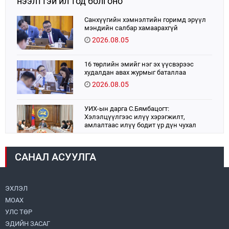
нээлттэй ил тод болгоно
Санхүүгийн хэмнэлтийн горимд эрүүл
мэндийн салбар хамаарахгүй
2026.08.05
16 төрлийн эмийг нэг эх үүсвэрээс
худалдан авах журмыг баталлаа
2026.08.05
УИХ-ын дарга С.Бямбацогт:
Хэлэлцүүлгээс илүү хэрэгжилт,
амлалтаас илүү бодит үр дүн чухал
2026.08.04
САНАЛ АСУУЛГА
Монголбанк 7 дугаар сард 1,439.2 кг үнэт
металл худалдан авлаа
2026.08.05
ЭХЛЭЛ
МОАХ
Монгол Улс “COP17”-д “Тал хээрийн
төлөвлөгөө”-гөө танилцуулна
УЛС ТӨР
2026.08.05
ЭДИЙН ЗАСАГ