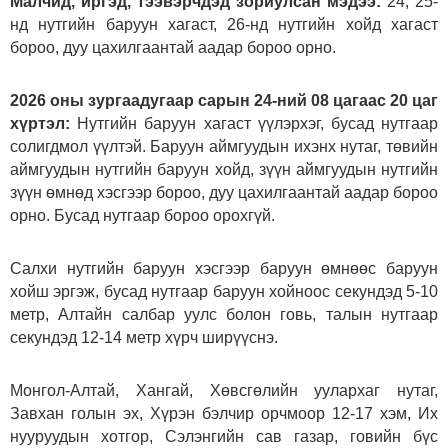
Малчид, иргэд, тээвэрчдэд зориулсан мэдээ:
24, 25-
нд нутгийн баруун хагаст, 26-нд нутгийн хойд хагаст
бороо, дуу цахилгаантай аадар бороо орно.
2026 оны зургаадугаар сарын 24-ний 08 цагаас 20 цаг
хүртэл:
Нутгийн баруун хагаст үүлэрхэг, бусад нутгаар
солигдмол үүлтэй. Баруун аймгуудын ихэнх нутаг, төвийн
аймгуудын нутгийн баруун хойд, зүүн аймгуудын нутгийн
зүүн өмнөд хэсгээр бороо, дуу цахилгаантай аадар бороо
орно. Бусад нутгаар бороо орохгүй.
Салхи нутгийн баруун хэсгээр баруун өмнөөс баруун
хойш эргэж, бусад нутгаар баруун хойноос секундэд 5-10
метр, Алтайн салбар уулс болон говь, талын нутгаар
секундэд 12-14 метр хүрч ширүүснэ.
Монгол-Алтай, Хангай, Хөвсгөлийн уулархаг нутаг,
Завхан голын эх, Хүрэн бэлчир орчмоор 12-17 хэм, Их
нууруудын хотгор, Сэлэнгийн сав газар, говийн бүс