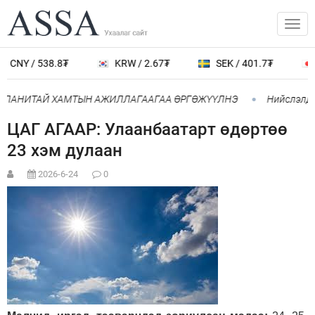
CNY / 538.8₮
KRW / 2.67₮
SEK / 401.7₮
ОМПАНИТАЙ ХАМТЫН АЖИЛЛАГААГАА ӨРГӨЖҮҮЛНЭ
Нийслэлд 1
ЦАГ АГААР: Улаанбаатарт өдөртөө
23 хэм дулаан
2026-6-24
0