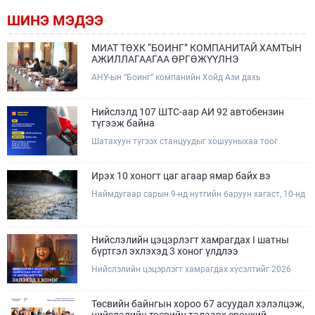
ШИНЭ МЭДЭЭ
МИАТ ТӨХК “БОИНГ” КОМПАНИТАЙ ХАМТЫН
АЖИЛЛАГААГАА ӨРГӨЖҮҮЛНЭ
АНУ-ын “Боинг” компанийн Хойд Ази дахь
арилжааны нисэх онгоцны борлуулалт,
маркетингийн асуудал хариуцсан Дэд ерөнхийлөгч
Жэф Эдвардс тэргүүтэй төлөөлөгчдийг Зам,
Нийслэлд 107 ШТС-аар АИ 92 автобензин
тээврийн сайд Б.Дэлгэрсайхан хүлээн авч уулзав.
түгээж байна
Шатахуун түгээх станцуудыг хошууныхаа тоог
нэмэгдүүлэх үүрэг, чиглэл өгч, ажиллаж байна.
Ирэх 10 хоногт цаг агаар ямар байх вэ
Наймдугаар сарын 9-нд нутгийн баруун хагаст, 10-нд
нутгийн зүүн хагаст, 11-нд нутгийн зүүн өмнөд
хэсгээр ахиухан хэмжээний бороо орох тул
болзошгүй үер, усны аюулаас анхаарна уу.
Нийслэлийн цэцэрлэгт хамрагдах I шатны
бүртгэл эхлэхэд 3 хоног үлдлээ
Нийслэлийн цэцэрлэгт хамрагдах хүсэлтийг 2026
оны 08 сарын 10-ны өдрөөс 08 сарын 23-ны өдрийг
дуустал "E-Mongolia" платформоор дамжуулан
цахимаар хүлээн авна.Хүүхдээ цэцэрлэгт хамруулах
Төсвийн байнгын хороо 67 асуудал хэлэлцэж,
үйлчилгээг авахдаа дараах зүйлсийг анхаарна уу.