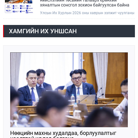
нийслэлийн төсвийн талаарх ерөнхий
хяналтын сонсгол зохион байгуулсан байна
Улсын Их Хурлын 2026 оны хаврын ээлжит чуулганы
хугацаанд Төсвийн байнгын хороо эрхлэх
асуудлынхаа хүрээнд хууль санаачлагчаас өргөн
мэдүүлсэн хууль, Улсын Их Хурлын бусад
ХАМГИЙН ИХ УНШСАН
шийдвэрийн төслийг урьдчилан хэлэлцэж санал,
дүгнэлт гарган нэгдсэн хуралдаанд хэлэлцүүлэх,
Улсын Их Хурлын хяналтыг хэрэгжүүлэх, хуульд
тусгайлан заасан асуудлаар Улсын Их Хурлын
тогтоолын төсөл боловсруулах чиг үүргээ
хэрэгжүүлэн ажиллажээ.
Нөөцийн махны худалдаа, борлуулалтыг