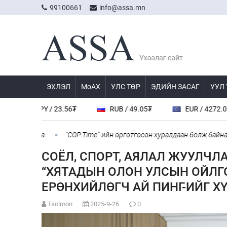
99100661
info@assa.mn
ЭХЛЭЛ
МоАХ
УЛС ТӨР
ЭДИЙН ЗАСАГ
УУЛ
6₮
RUB / 49.05₮
EUR / 4272.0₮
CHF / 461
“COP Time”-ийн өргөтгөсөн хуралдаан болж байна
Туул гол 
СОЁЛ, СПОРТ, АЯЛАЛ ЖУУЛЧЛ
“ХЯТАДЫН ОЛОН УЛСЫН ОЙЛГ
ЕРӨНХИЙЛӨГЧ АЙ ПИНГ-ИЙГ Х
Tsolmon
2025-9-26
0