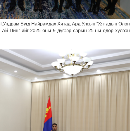
д Ч.Ундрам Бүгд Найрамдах Хятад Ард Улсын “Хятадын Олон
 Ай Пинг-ийг 2025 оны 9 дүгээр сарын 25-ны өдөр хүлээн