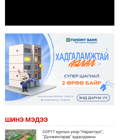
ШИНЭ МЭДЭЭ
COP17 хурлын үеэр "Нарантуул",
"Дүнжингарав" худалдааны