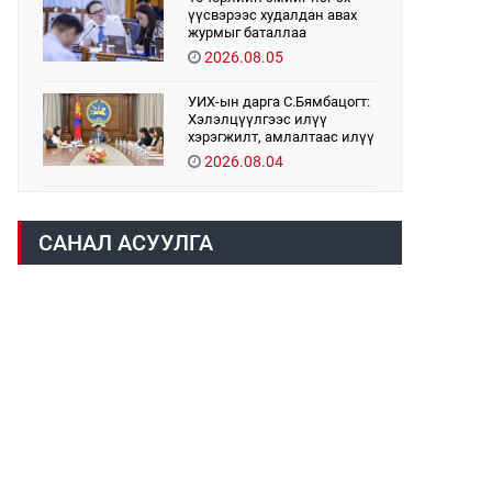
үүсвэрээс худалдан авах
журмыг баталлаа
2026.08.05
УИХ-ын дарга С.Бямбацогт:
Хэлэлцүүлгээс илүү
хэрэгжилт, амлалтаас илүү
бодит үр дүн чухал
2026.08.04
Монголбанк 7 дугаар сард
1,439.2 кг үнэт металл
САНАЛ АСУУЛГА
худалдан авлаа
2026.08.05
Монгол Улс “COP17”-д “Тал
хээрийн төлөвлөгөө”-гөө
танилцуулна
2026.08.05
Н.Номтойбаяр: Аймгуудад
тулгамдаж буй асуудлуудыг
долоо хоног бүр Засгийн
газрын хуралдаанд
2026.08.06
танилцуулж,