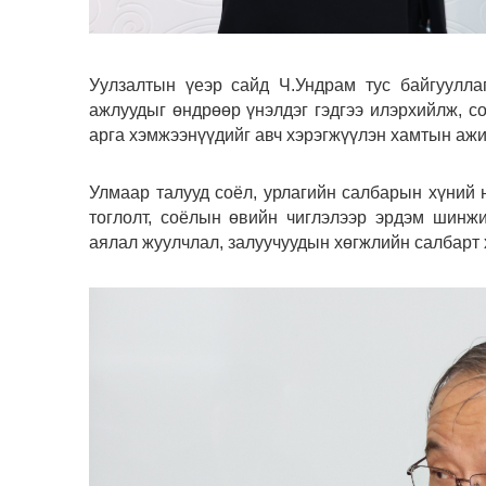
Уулзалтын үеэр сайд Ч.Ундрам тус байгуулла
ажлуудыг өндрөөр үнэлдэг гэдгээ илэрхийлж, со
арга хэмжээнүүдийг авч хэрэгжүүлэн хамтын аж
Улмаар талууд соёл, урлагийн салбарын хүний 
тоглолт, соёлын өвийн чиглэлээр эрдэм шинжи
аялал жуулчлал, залуучуудын хөгжлийн салбарт