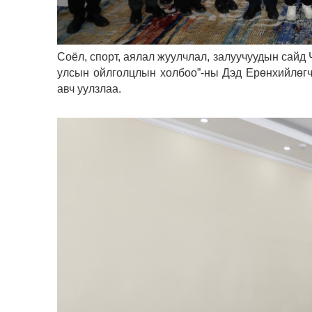
Соёл, спорт, аялал жуулчлал, залуучуудын сай
улсын ойлголцлын холбоо”-ны Дэд Ерөнхийлөгч
авч уулзлаа.