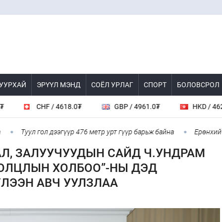
 УУРХАЙ
ЭРҮҮЛ МЭНД
СОЁЛ УРЛАГ
СПОРТ
БОЛОВСРОЛ
8.0₮
GBP / 4961.0₮
HKD / 462.1₮
CAD / 
дээгүүр 476 метр урт гүүр барьж байна
Ерөнхий сайд БНХАУ-аас 
АЛ, ЗАЛУУЧУУДЫН САЙД Ч.УНДРАМ
ОЛЦЛЫН ХОЛБОО”-НЫ ДЭД
ҮЛЭЭН АВЧ УУЛЗЛАА