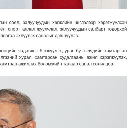
гын соёл, залуучуудын хөгжлийн чиглэлээр хэрэгжүүлсэн
ёл, спорт, аялал жуулчлал, залуучуудын салбарт тодорхой
иллагаа эхлүүлэх саналыг дэвшүүлэв
.
нөөцийн чадавхыг бэхжүүлэх, уран бүтээлчдийн хамтарсан
лгээний хурал, хамтарсан судалгааны ажил хэрэгжүүлэх,
 хамтран ажиллах боломжийн талаар санал солилцов.