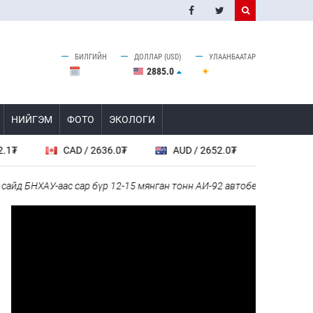
БИЛГИЙН
ДОЛЛАР (USD)
УЛААНБААТАР
2885.0
НИЙГЭМ
ФОТО
ЭКОЛОГИ
2636.0₮
AUD / 2652.0₮
SGD / 2885.0₮
NZD
сар бүр 12-15 мянган тонн АИ-92 автобензин тогтмол нийлүүлэх хүс