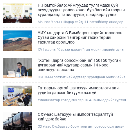
Н.Номтойбаяр: Аймгуудад тулгамдаж буй
асуудлуудыг долоо хоног бүр Засгийн газрын
хуралдаанд танилцуулж, шийдвэрлүүлнэ
Монгол Улсын Шадар сайд Н.Номтойбаяр өнөөдөр
Өмнөговь, Дундговь аймагт ажиллалаа. Ерөнхий
сайдын 10 дугаар албан даалгавар, Улсын Онцгой
УИХ-ын дарга С.Бямбацогт төрийг төлөөлөн
комиссын даргын 3 дугаар тушаалын хүрээнд
Сутай хайрхны тэнгэрийг тахих төрийн
Өмнөговь аймагт байгаль орчин, уул уурхайн 358
тахилгад оролцлоо
зөрчил илрүүлж, 200 гаруйг нь арилгуулаад байна.
XVII жарны “Сүрээр дарагч” гал морин жилийн зуны
адаг хөхөгчин хонь сарын 23-ны өлзий дэмбэрэлтэй
өдөр /2026.08.06/ Сутай хайрхны тэнгэрийг тайх
“Хотын дарга сонсож байна” 150150 тусгай
төрийн тахилга боллоо.
дугаарыг наймдугаар сарын 14-нөөс
ажиллуулж эхэлнэ
НИТХ-ын ээлжит наймдугаар хуралдаан болж байна.
Өнөөдрийн хуралдаанаар нийслэлийн нутгийн
захиргааны байгууллага, албан тушаалтанд 2025,
Татварын өртэй шатахуун импортлогч аан-
2026 оны эхний хагас жилийн байдлаар иргэдээс
үүдийн дансыг битүүмжлэхгүй
ирсэн өргөдөл, гомдлын шийдвэрлэлтийн тайлан
Улаанбаатар хотод энэ сарын 4-15-ны өдрийг хүртэл
мэдээллийг сонслоо.
тэгш, сондгой дугаарын зохицуулалтаар нэг удаа
50,000 төгрөгт автобензин олгож буй. Эхний үр дүнд,
шатахуун түгээх станцуудын өдрийн борлуулалт хоёр
ОХУ-аас шатахууны импорт тасралтгүй
дахин буурч нэг машиныг цэнэглэх хурд нэмэгдсэн
хийгдэж байна
болохыг Ашигт малтмал, газрын тосны газраас
ОХУ-аас Сүхбаатар боомтоор импортоор орж ирсэн
танилцууллаа.