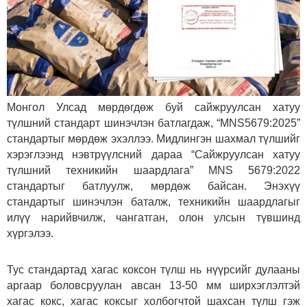
Монгол Улсад мөрдөгдөж буй сайжруулсан хатуу
түлшний стандарт шинэчлэн батлагдаж, “MNS5679:2025”
стандартыг мөрдөж эхэллээ. Мидлингэн шахмал түлшийг
хэрэглээнд нэвтрүүлсний дараа “Сайжруулсан хатуу
түлшний техникийн шаардлага” MNS 5679:2022
стандартыг батлуулж, мөрдөж байсан. Энэхүү
стандартыг шинэчлэн баталж, техникийн шаардлагыг
илүү нарийвчилж, чангатган, олон улсын түвшинд
хүргэлээ.
Тус стандартад хагас коксон түлш нь нүүрсийг дулааны
аргаар боловсруулан авсан 13-50 мм ширхэглэлтэй
хагас кокс, хагас коксыг холбогчтой шахсан түлш гэж