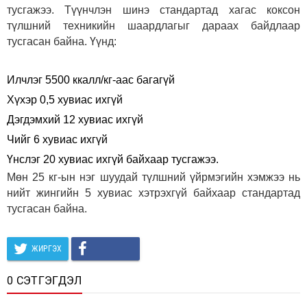
тусгажээ. Түүнчлэн шинэ стандартад хагас коксон
түлшний техникийн шаардлагыг дараах байдлаар
тусгасан байна. Үүнд:
Илчлэг 5500 ккалл/кг-аас багагүй
Хүхэр 0,5 хувиас ихгүй
Дэгдэмхий 12 хувиас ихгүй
Чийг 6 хувиас ихгүй
Үнслэг 20 хувиас ихгүй байхаар тусгажээ.
Мөн 25 кг-ын нэг шуудай түлшний үйрмэгийн хэмжээ нь
нийт жингийн 5 хувиас хэтрэхгүй байхаар стандартад
тусгасан байна.
ЖИРГЭХ
0 СЭТГЭГДЭЛ