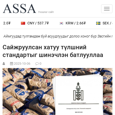
12.0₮
CNY / 537.7₮
KRW / 2.66₮
SEK / 40
 Аймгуудад тулгамдаж буй асуудлуудыг долоо хоног бүр Засгийн га
Сайжруулсан хатуу түлшний
стандартыг шинэчлэн батлууллаа
2025-10-06
0