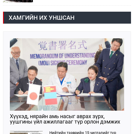
шатахууны мэдээллийг хүргэж байна. Наймдугаар
сарын 06-ны өдөр /02:30 цагт/ 7 вагон буюу 420 тонн
АИ-92 автобензин орж иржээ.
ХАМГИЙН ИХ УНШСАН
Хүүхэд, нярайн амь насыг аврах зүрх,
уушгины үйл ажиллагааг түр орлон дэмжих
ЭКМО технологийг ЭХЭМҮТ-д нэвтрүүлнэ
Нийтийн тээврийн 15 чиглэлийг түр