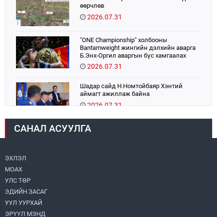
өөрчлөв
2026.07.31
"ONE Championship" холбооны
Bantamweight жингийн дэлхийн аварга
Б.Энх-Оргил аваргын бүс хамгаалах
тулаанаа өнөөдөр хийнэ.
2026.07.31
Шадар сайд Н.Номтойбаяр Хэнтий
аймагт ажиллаж байна
2026.07.31
САНАЛ АСУУЛГА
Авто зам шинээр барина
2026.07.31
ЭХЛЭЛ
МОАХ
Хөвсгөл нуурын их цэвэрлэгээний аяны
хүрээнд 301 тонн хог хаягдлыг
УЛС ТӨР
төвлөрүүлжээ
ЭДИЙН ЗАСАГ
2026.07.31
УУЛ УУРХАЙ
ЭРҮҮЛ МЭНД
ЦАНХИЙН ЗҮҮН УУРХАЙН ГЭРЭЭТ