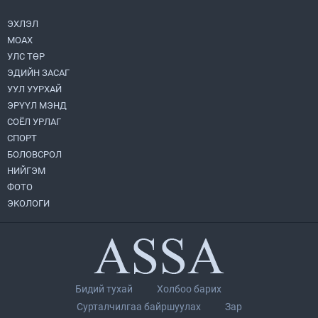
амлалтаас илүү бодит үр дүн чухал
2026.08.04
ЭХЛЭЛ
МОАХ
“Хотын дарга сонсож байна” 150150
УЛС ТӨР
тусгай дугаарыг наймдугаар сарын 14-
нөөс ажиллуулж эхэлнэ
ЭДИЙН ЗАСАГ
2026.08.06
УУЛ УУРХАЙ
ЭРҮҮЛ МЭНД
Монголбанк 7 дугаар сард 1,439.2 кг үнэт
СОЁЛ УРЛАГ
металл худалдан авлаа
СПОРТ
2026.08.05
БОЛОВСРОЛ
НИЙГЭМ
УИХ-ын дарга С.Бямбацогт төрийг
ФОТО
төлөөлөн Сутай хайрхны тэнгэрийг тахих
төрийн тахилгад оролцлоо
ЭКОЛОГИ
2026.08.06
Нийслэлийн Засаг дарга бөгөөд
Улаанбаатар хотын Захирагч
Б.Пүрэвдагва ХУД-ийн 12,13, 14-р
хорооны үер, усны эрсдэлтэй цэгүүдэд
2026.08.04
Бидий тухай
Холбоо барих
ажиллалаа
Сурталчилгаа байршуулах
Зар
Монгол Улс “COP17”-д “Тал хээрийн