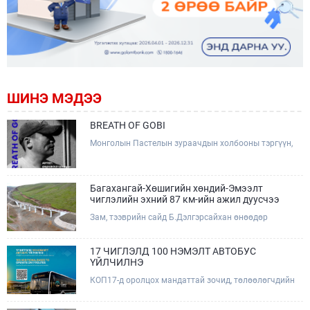
ШИНЭ МЭДЭЭ
BREATH OF GOBI
Монголын Пастелын зураачдын холбооны тэргүүн,
Соёлын тэргүүний ажилтан, зураач Лхагвагийн
Оргилболд өөрийн 13 дахь бие даасан "BREATH OF
GOBI" үзэсгэлэнгээ тохиолдуулан Та бүхэнтэй
мэндчилж байна.
Багахангай-Хөшигийн хөндий-Эмээлт
чиглэлийн эхний 87 км-ийн ажил дуусчээ
Зам, тээврийн сайд Б.Дэлгэрсайхан өнөөдөр
(2026.08.09) Багахангай-Хөшигийн хөндий-Эмээлт
чиглэлийн салбар төмөр замын эхний 87 км хэсгийн
бүтээн байгуулалтын ажлын явцтай танилцаж,
17 ЧИГЛЭЛД 100 НЭМЭЛТ АВТОБУС
төмөр замын доод болон дээд бүтцийн үндсэн ажил
ҮЙЛЧИЛНЭ
дууссаны дараах эцсийн шатны ажлуудад хяналт
КОП17-д оролцох мандаттай зочид, төлөөлөгчдийн
тавьж, төслийн талбайд ажиллалаа.
тээврийн үйлчилгээг дэмжих зорилгоор 17 чиглэлд
100 нэмэлт автобус ажиллаж, зориулалтын зочид