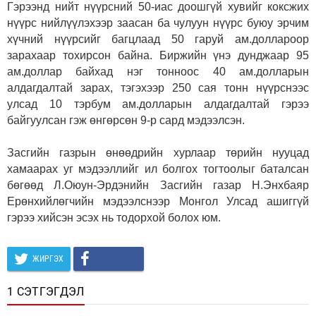
Гэрээнд нийт нүүрсний 50-иас доошгүй хувийг коксжих
нүүрс нийлүүлэхээр заасан ба чулуун нүүрс буюу эрчим
хүчний нүүрсийг багцлаад 50 гаруй ам.доллароор
зарахаар тохирсон байна. Биржийн үнэ дунджаар 95
ам.доллар байхад нэг тонноос 40 ам.долларын
алдагдалтай зарах, тэгэхээр 250 сая тонн нүүрснээс
улсад 10 тэрбум ам.долларын алдагдалтай гэрээ
байгуулсан гэж өнгөрсөн 9-р сард мэдээлсэн.
Засгийн газрын өнөөдрийн хурлаар төрийн нууцад
хамаарах уг мэдээллийг ил болгох тогтоолыг баталсан
бөгөөд Л.Оюун-Эрдэнийн Засгийн газар Н.Энхбаяр
Ерөнхийлөгчийн мэдээлснээр Монгол Улсад ашиггүй
гэрээ хийсэн эсэх нь тодорхой болох юм.
ЖИРГЭХ
1 СЭТГЭГДЭЛ