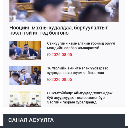
Нөөцийн махны худалдаа, борлуулалтыг
нээлттэй ил тод болгоно
Санхүүгийн хэмнэлтийн горимд эрүүл
мэндийн салбар хамаарахгүй
2026.08.05
16 төрлийн эмийг нэг эх үүсвэрээс
худалдан авах журмыг баталлаа
2026.08.05
Н.Номтойбаяр: Аймгуудад тулгамдаж
буй асуудлуудыг долоо хоног бүр
Засгийн газрын хуралдаанд
танилцуулж, шийдвэрлүүлнэ
2026.08.06
САНАЛ АСУУЛГА
УИХ-ын дарга С.Бямбацогт:
Хэлэлцүүлгээс илүү хэрэгжилт,