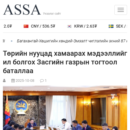
12.0₮
CNY / 536.5₮
KRW / 2.63₮
SEK / 38
BI
Багахангай-Хөшигийн хөндий-Эмээлт чиглэлийн эхний 87 км-
Төрийн нууцад хамаарах мэдээллийг
ил болгох Засгийн газрын тогтоол
баталлаа
2025-10-08
1