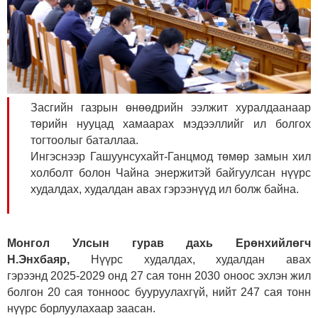
Засгийн газрын өнөөдрийн ээлжит хуралдаанаар
төрийн нууцад хамаарах мэдээллийг ил болгох
тогтоолыг баталлаа.
Ингэснээр Гашуунсухайт-Ганцмод төмөр замын хил
холболт болон Чайна энержитэй байгуулсан нүүрс
худалдах, худалдан авах гэрээнүүд ил болж байна.
Монгол Улсын гурав дахь Ерөнхийлөгч
Н.Энхбаяр,
Нүүрс худалдах, худалдан авах
гэрээнд 2025-2029 онд 27 сая тонн 2030 оноос эхлэн жил
болгон 20 сая тонноос бууруулахгүй, нийт 247 сая тонн
нүүрс борлуулахаар заасан.