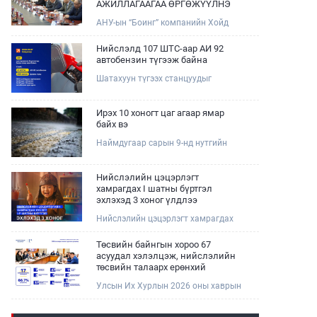
АЖИЛЛАГААГАА ӨРГӨЖҮҮЛНЭ
АНУ-ын “Боинг” компанийн Хойд
Ази дахь арилжааны нисэх онгоцны
борлуулалт, маркетингийн асуудал
Нийслэлд 107 ШТС-аар АИ 92
хариуцсан Дэд ерөнхийлөгч Жэф
автобензин түгээж байна
Эдвардс тэргүүтэй төлөөлөгчдийг
Шатахуун түгээх станцуудыг
Зам, тээврийн сайд Б.Дэлгэрсайхан
хошууныхаа тоог нэмэгдүүлэх үүрэг,
хүлээн авч уулзав.
чиглэл өгч, ажиллаж байна.
Ирэх 10 хоногт цаг агаар ямар
байх вэ
Наймдугаар сарын 9-нд нутгийн
баруун хагаст, 10-нд нутгийн зүүн
хагаст, 11-нд нутгийн зүүн өмнөд
хэсгээр ахиухан хэмжээний бороо
Нийслэлийн цэцэрлэгт
орох тул болзошгүй үер, усны
хамрагдах I шатны бүртгэл
аюулаас анхаарна уу.
эхлэхэд 3 хоног үлдлээ
Нийслэлийн цэцэрлэгт хамрагдах
хүсэлтийг 2026 оны 08 сарын 10-ны
өдрөөс 08 сарын 23-ны өдрийг
Төсвийн байнгын хороо 67
дуустал "E-Mongolia" платформоор
асуудал хэлэлцэж, нийслэлийн
дамжуулан цахимаар хүлээн
төсвийн талаарх ерөнхий
авна.Хүүхдээ цэцэрлэгт хамруулах
хяналтын сонсгол зохион
Улсын Их Хурлын 2026 оны хаврын
үйлчилгээг авахдаа дараах
байгуулсан байна
ээлжит чуулганы хугацаанд Төсвийн
зүйлсийг анхаарна уу.
байнгын хороо эрхлэх асуудлынхаа