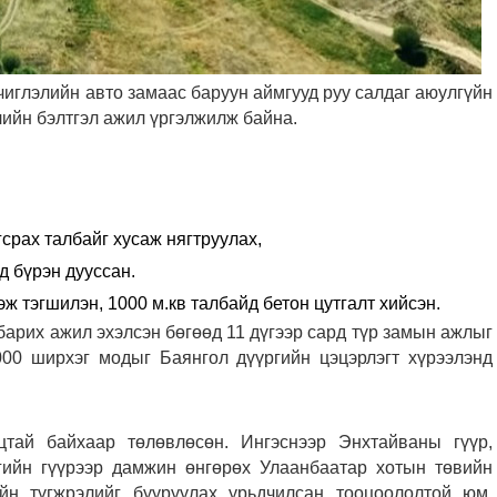
иглэлийн авто замаас баруун аймгууд руу салдаг аюулгүйн
лийн бэлтгэл ажил үргэлжилж байна.
гсрах талбайг хусаж нягтруулах,
д бүрэн дууссан.
ж тэгшилэн, 1000 м.кв талбайд бетон цутгалт хийсэн.
арих ажил эхэлсэн бөгөөд 11 дүгээр сард түр замын ажлыг
000 ширхэг модыг Баянгол дүүргийн цэцэрлэгт хүрээлэнд
тай байхаар төлөвлөсөн. Ингэснээр Энхтайваны гүүр,
гийн гүүрээр дамжин өнгөрөх Улаанбаатар хотын төвийн
йн түгжрэлийг бууруулах урьдчилсан тооцоололтой юм.