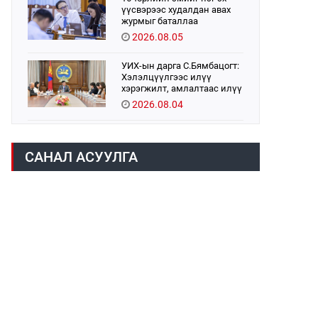
үүсвэрээс худалдан авах
журмыг баталлаа
2026.08.05
УИХ-ын дарга С.Бямбацогт:
Хэлэлцүүлгээс илүү
хэрэгжилт, амлалтаас илүү
бодит үр дүн чухал
2026.08.04
Монголбанк 7 дугаар сард
1,439.2 кг үнэт металл
САНАЛ АСУУЛГА
худалдан авлаа
2026.08.05
Монгол Улс “COP17”-д “Тал
хээрийн төлөвлөгөө”-гөө
танилцуулна
2026.08.05
УИХ-ын асуулгын цагийг
гурван удаа зохион
байгуулж, гишүүдийн
асуултыг Ерөнхий сайдад
2026.08.04
хүргүүлж, цахим хуудаст