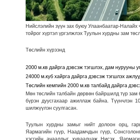
Нийслэлийн зүүн зах буюу Улаанбаатар-Налайх ч
тойрог хүртэл үргэлжлэх Туулын хурдны зам төс
Төслийн хүрээнд
2000 м.кв дайрга дэвсэж тэгшлэх, дам нурууны у
24000 м.куб хайрга дайрга дэвсэж тэгшлэх ажлуу
Төслийн кемпийн 2000 м.кв талбайд дайрга дэвсэ
Мөн төслийн талбайн дөрвөн байршилд түр зам б
бүрэн дуусгахаар ажиллаж байна. Түүнчлэн 1
шилжүүлэн суулгасан.
Туулын хурдны замыг нийт долоон орц, гарц
Яармагийн гүүр, Наадамчдын гүүр, Сонсголон
хэсгийн ачааллыг хуваалцаж Нисэх, Яармаги