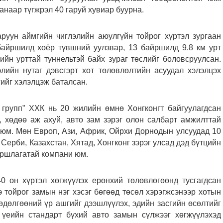
анаар түгжрэл 40 гаруй хувиар буурна.
руун аймгийн чиглэлийн аюулгүйн тойрог хүртэл зургаан
 байршилд хоёр түвшний уулзвар, 13 байршилд 9.8 км урт
йн урттай туннельтэй байх зураг төслийг боловсруулсан.
лийн нутаг дэвсгэрт хот төлөвлөлтийн асуудал хэлэлцэх
ийг хэлэлцэж баталсан.
 групп” ХХК нь 20 жилийн өмнө Хонгконгт байгуулагдсан
ч, хөдөө аж ахуй, авто зам зэрэг олон салбарт амжилттай
 юм. Мөн Европ, Ази, Африк, Ойрхи Дорнодын улсуудад 10
 Серби, Казахстан, Хятад, Хонгконг зэрэг улсад дэд бүтцийн
уршлагатай компани юм.
0 он хүртэл хөгжүүлэх ерөнхий төлөвлөгөөнд тусгагдсан
 тойрог замын нэг хэсэг бөгөөд төсөл хэрэгжсэнээр хотын
дөлгөөний үр ашгийг дээшлүүлэх, эдийн засгийн өсөлтийг
н үеийн стандарт бүхий авто замын сүлжээг хөгжүүлэхэд