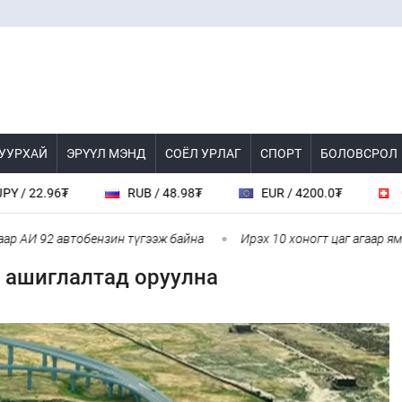
 УУРХАЙ
ЭРҮҮЛ МЭНД
СОЁЛ УРЛАГ
СПОРТ
БОЛОВСРОЛ
96₮
RUB / 48.98₮
EUR / 4200.0₮
CHF / 44
92 автобензин түгээж байна
Ирэх 10 хоногт цаг агаар ямар байх
 ашиглалтад оруулна