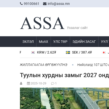
99100661
info@assa.mn
ЭХЛЭЛ
МоАХ
УЛС ТӨР
ЭДИЙН ЗАСАГ
УУЛ
6.2₮
KRW / 2.62₮
SEK / 387.4₮
JPY / 22.
МТЫН АЖИЛЛАГААГАА ӨРГӨЖҮҮЛНЭ
Нийслэлд 107 ШТС-аар АИ 
Туулын хурдны замыг 2027 онд
2025-10-29
1