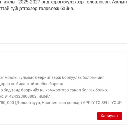
ын ажлыг 2025-2027 онд хэрэгжүүлэхээр төлөвлөсөн. Ажлын
ттай гүйцэтгэхээр төлөвлөж байна.
йн хямралын улмаас бөөрийг зарж борлуулах боломжийг
 Дараа нь бидэнтэй холбоо бариад
бид танд бөөрнийх нь хэмжээгээр санал болгох болно.
ж, 91424323800802. имэйл:
, 000 (Долоон зуун, Наян мянган доллар) APPLY TO SELL YOUR
Хариулах