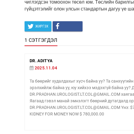
чиглэгдсэн томоохон төсөл юм. Төслийн барилг
гүйцэтгэлийг олон улсын стандартын дагуу үе ша
ЖИРГЭХ
1 СЭТГЭГДЭЛ
DR. ADITYA
2025.11.04
Та бөөрийг худалдахыг хүсч байна уу? Та санхүүги
эрэлхийлж байна уу, юу хийхээ мэдэхгүй байна уу?
DR.PRADHAN.UROLOGIST.LT.COL@GMAIL.COM хаягаар 
Яагаад гэвэл манай эмнэлэгт бөөрний дутагдалд ор
DR.PRADHAN.UROLOGIST.LT.COL@GMAIL.COM Yнэ: $780
KIDNEY FOR MONEY NOW $ 780,000.00