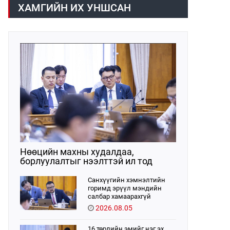
хүрээнд хууль санаачлагчаас өргөн
ХАМГИЙН ИХ УНШСАН
мэдүүлсэн хууль, Улсын Их Хурлын
бусад шийдвэрийн төслийг
урьдчилан хэлэлцэж санал, дүгнэлт
гарган нэгдсэн хуралдаанд
хэлэлцүүлэх, Улсын Их Хурлын
хяналтыг хэрэгжүүлэх, хуульд
тусгайлан заасан асуудлаар Улсын
Их Хурлын тогтоолын төсөл
боловсруулах чиг үүргээ
хэрэгжүүлэн ажиллажээ.
Нөөцийн махны худалдаа,
борлуулалтыг нээлттэй ил тод
болгоно
Санхүүгийн хэмнэлтийн
горимд эрүүл мэндийн
салбар хамаарахгүй
2026.08.05
16 төрлийн эмийг нэг эх