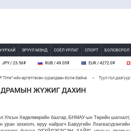
 УУРХАЙ
ЭРҮҮЛ МЭНД
СОЁЛ УРЛАГ
СПОРТ
БОЛОВСРОЛ
.56₮
RUB / 49.05₮
EUR / 4272.0₮
CHF / 4
-ийн өргөтгөсөн хуралдаан болж байна
Туул гол дээгүүр 476 мет
Н ДРАМЫН ЖҮЖИГ ДАХИН
гол Улсын Хөдөлмөрийн баатар, БНМАУ-ын Төрийн шагналт,
н уран зохиолч, яруу найрагч Бавуугийн Лхагвасүрэнгийн
 сонгодог бүтээл “ҮГҮЙЛЭГДСЭН ХАЙР” уянгын драмын