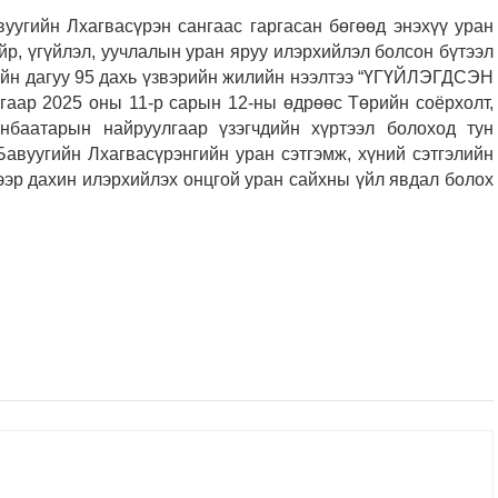
вуугийн Лхагвасүрэн сангаас гаргасан бөгөөд энэхүү уран
йр, үгүйлэл, уучлалын уран яруу илэрхийлэл болсон бүтээл
ийн дагуу 95 дахь үзвэрийн жилийн нээлтээ “ҮГҮЙЛЭГДСЭН
гаар 2025 оны 11-р сарын 12-ны өдрөөс Төрийн соёрхолт,
нбаатарын найруулгаар үзэгчдийн хүртээл болоход тун
Бавуугийн Лхагвасүрэнгийн уран сэтгэмж, хүний сэтгэлийн
ээр дахин илэрхийлэх онцгой уран сайхны үйл явдал болох