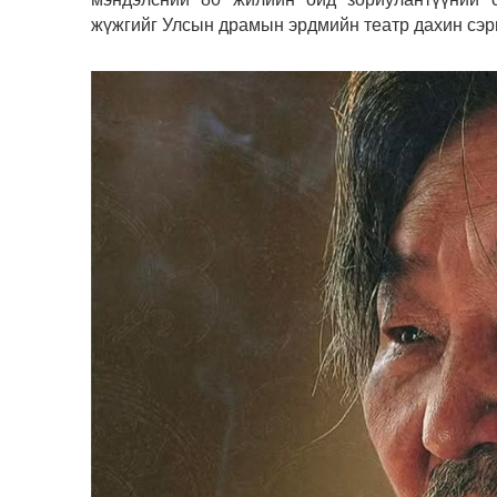
жүжгийг Улсын драмын эрдмийн театр дахин сэрг