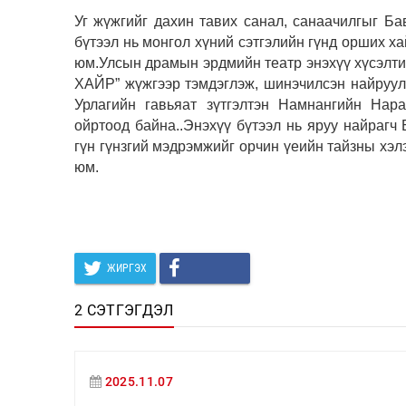
Уг жүжгийг дахин тавих санал, санаачилгыг Ба
бүтээл нь монгол хүний сэтгэлийн гүнд орших ха
юм.Улсын драмын эрдмийн театр энэхүү хүсэлт
ХАЙР” жүжгээр тэмдэглэж, шинэчилсэн найруул
Урлагийн гавьяат зүтгэлтэн Намнангийн Нара
ойртоод байна..Энэхүү бүтээл нь яруу найрагч 
гүн гүнзгий мэдрэмжийг орчин үеийн тайзны хэл
юм.
ЖИРГЭХ
2 СЭТГЭГДЭЛ
2025.11.07