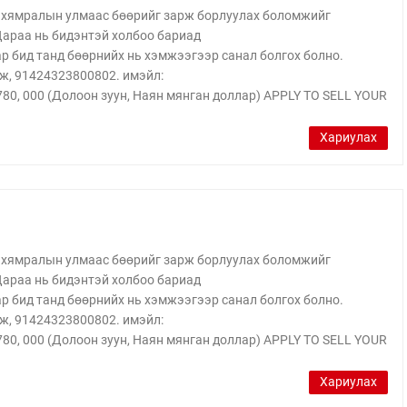
йн хямралын улмаас бөөрийг зарж борлуулах боломжийг
 Дараа нь бидэнтэй холбоо бариад
бид танд бөөрнийх нь хэмжээгээр санал болгох болно.
ж, 91424323800802. имэйл:
, 000 (Долоон зуун, Наян мянган доллар) APPLY TO SELL YOUR
Хариулах
йн хямралын улмаас бөөрийг зарж борлуулах боломжийг
 Дараа нь бидэнтэй холбоо бариад
бид танд бөөрнийх нь хэмжээгээр санал болгох болно.
ж, 91424323800802. имэйл:
, 000 (Долоон зуун, Наян мянган доллар) APPLY TO SELL YOUR
Хариулах