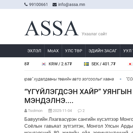
99100661
info@assa.mn
ЭХЛЭЛ
МоАХ
УЛС ТӨР
ЭДИЙН ЗАСАГ
УУЛ
38.8₮
KRW / 2.67₮
SEK / 401.7₮
JPY / 23
жингарав" худалдааны төвийн авто зогсоолыг хаана
“COP Time”
“ҮГҮЙЛЭГДСЭН ХАЙР” УЯНГЫ
МЭНДЭЛНЭ....
Tsolmon
2025-11-04
2
Бавуугийн Лхагвасүрэн сангийн хүсэлтээр Мон
Соёлын гавьяат зүтгэлтэн, Монгол Улсын Арды
мэндэлсний 80 жилийн ойд зориулантүүний