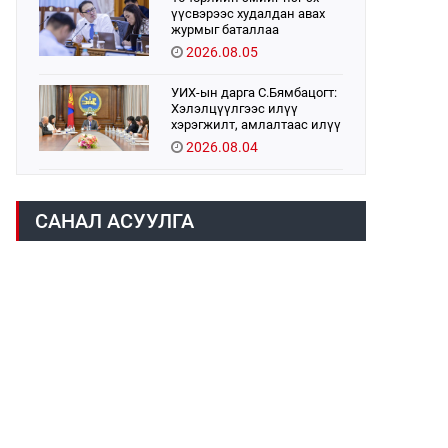
үүсвэрээс худалдан авах
журмыг баталлаа
2026.08.05
УИХ-ын дарга С.Бямбацогт:
Хэлэлцүүлгээс илүү
хэрэгжилт, амлалтаас илүү
бодит үр дүн чухал
2026.08.04
Монголбанк 7 дугаар сард
1,439.2 кг үнэт металл
САНАЛ АСУУЛГА
худалдан авлаа
2026.08.05
Монгол Улс “COP17”-д “Тал
хээрийн төлөвлөгөө”-гөө
танилцуулна
2026.08.05
Н.Номтойбаяр: Аймгуудад
тулгамдаж буй асуудлуудыг
долоо хоног бүр Засгийн
газрын хуралдаанд
2026.08.06
танилцуулж,