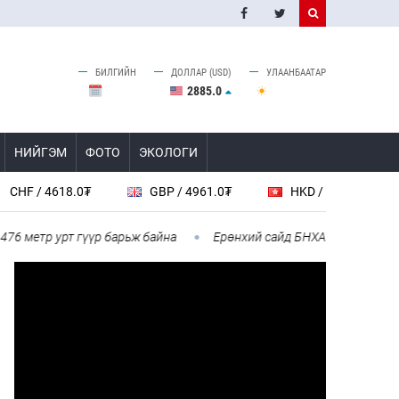
БИЛГИЙН
ДОЛЛАР (USD)
УЛААНБААТАР
2885.0
НИЙГЭМ
ФОТО
ЭКОЛОГИ
618.0₮
GBP / 4961.0₮
HKD / 462.1₮
CAD /
р урт гүүр барьж байна
Ерөнхий сайд БНХАУ-аас сар бүр 12-15 