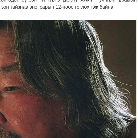
ээн тайзнаа энэ сарын 12-ноос тоглох гэж байна.