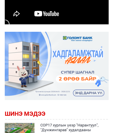
ШИНЭ МЭДЭЭ
COP17 хурлын үеэр "Нарантуул",
"Дүнжингарав" худалдааны