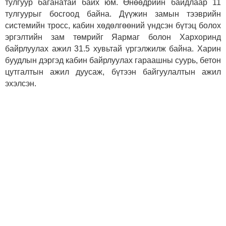
тулгуур баганатай байх юм. Өнөөдрийн байдлаар 11
тулгуурыг босгоод байна. Дүүжин замын тээврийн
системийн тросс, кабин хөдөлгөөний үндсэн бүтэц болох
эргэлтийн зам төмрийг Яармаг болон Хархоринд
байрлуулах ажил 31.5 хувьтай үргэлжилж байна. Харин
буудлын дэргэд кабин байрлуулах гараашны суурь, бетон
цутгалтын ажил дуусаж, бүтээн байгуулалтын ажил
эхэлсэн.