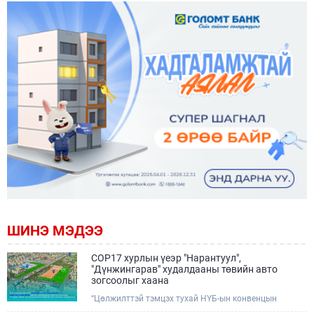
ШИНЭ МЭДЭЭ
COP17 хурлын үеэр "Нарантуул",
"Дүнжингарав" худалдааны төвийн авто
зогсоолыг хаана
“Цөлжилттэй тэмцэх тухай НҮБ-ын конвенцын
Талуудын 17 дугаар Бага хурал (COP17)” наймдугаар