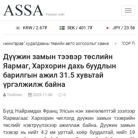
KRW / 2.67₮
SEK / 401.7₮
JPY / 23.56₮
үнжингарав" худалдааны төвийн авто зогсоолыг хаана
“COP Tim
Дүүжин замын тээвэр төслийн
Яармаг, Хархорин дахь буудлын
барилгын ажил 31.5 хувьтай
үргэлжилж байна
Tsolmon
2025-11-06
0
Бүгд Найрамдах Франц Улсын нэн хөнгөлөлттэй зээлээр
Яармагаас Хархорин чиглэлд дүүжин замын тээврийн
төслийг нэвтрүүлэхээр ажиллаж байна. Дүүжин замын
тээвэр нь нийт 4.2 км урттай, хоёр буудалтай, нийт 19