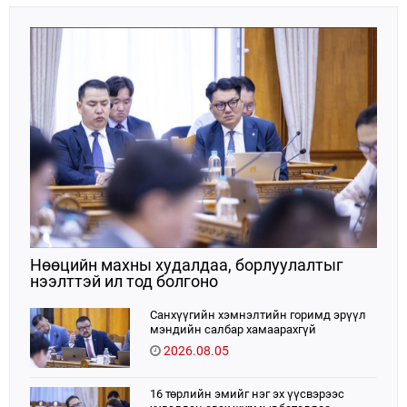
Нөөцийн махны худалдаа, борлуулалтыг
нээлттэй ил тод болгоно
Санхүүгийн хэмнэлтийн горимд эрүүл
мэндийн салбар хамаарахгүй
2026.08.05
16 төрлийн эмийг нэг эх үүсвэрээс