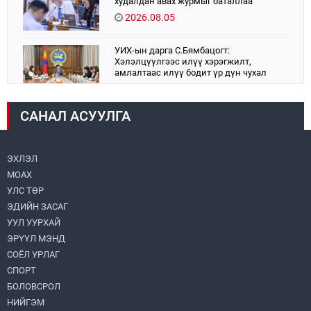
худалдан авах журмыг баталлаа
2026.08.05
УИХ-ын дарга С.Бямбацогт:
Хэлэлцүүлгээс илүү хэрэгжилт,
амлалтаас илүү бодит үр дүн чухал
2026.08.04
САНАЛ АСУУЛГА
Монголбанк 7 дугаар сард 1,439.2 кг үнэт
металл худалдан авлаа
2026.08.05
ЭХЛЭЛ
МОАХ
Н.Номтойбаяр: Аймгуудад тулгамдаж
буй асуудлуудыг долоо хоног бүр
УЛС ТӨР
Засгийн газрын хуралдаанд
ЭДИЙН ЗАСАГ
танилцуулж, шийдвэрлүүлнэ
2026.08.06
УУЛ УУРХАЙ
ЭРҮҮЛ МЭНД
Монгол Улс “COP17”-д “Тал хээрийн
төлөвлөгөө”-гөө танилцуулна
СОЁЛ УРЛАГ
2026.08.05
СПОРТ
БОЛОВСРОЛ
НИЙГЭМ
Нийслэлийн Засаг дарга бөгөөд