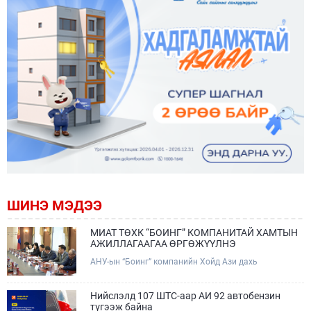
ШИНЭ МЭДЭЭ
МИАТ ТӨХК “БОИНГ” КОМПАНИТАЙ ХАМТЫН
АЖИЛЛАГААГАА ӨРГӨЖҮҮЛНЭ
АНУ-ын “Боинг” компанийн Хойд Ази дахь
арилжааны нисэх онгоцны борлуулалт,
маркетингийн асуудал хариуцсан Дэд ерөнхийлөгч
Жэф Эдвардс тэргүүтэй төлөөлөгчдийг Зам,
Нийслэлд 107 ШТС-аар АИ 92 автобензин
тээврийн сайд Б.Дэлгэрсайхан хүлээн авч уулзав.
түгээж байна