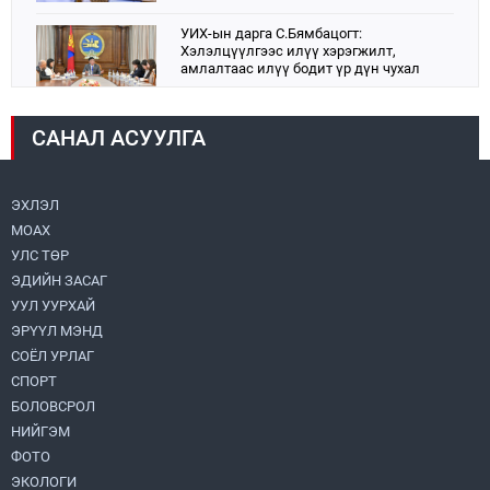
УИХ-ын дарга С.Бямбацогт:
Хэлэлцүүлгээс илүү хэрэгжилт,
амлалтаас илүү бодит үр дүн чухал
2026.08.04
САНАЛ АСУУЛГА
Монголбанк 7 дугаар сард 1,439.2 кг үнэт
металл худалдан авлаа
2026.08.05
ЭХЛЭЛ
МОАХ
Монгол Улс “COP17”-д “Тал хээрийн
төлөвлөгөө”-гөө танилцуулна
УЛС ТӨР
2026.08.05
ЭДИЙН ЗАСАГ
УУЛ УУРХАЙ
Нийслэлийн Засаг дарга бөгөөд
ЭРҮҮЛ МЭНД
Улаанбаатар хотын Захирагч
СОЁЛ УРЛАГ
Б.Пүрэвдагва ХУД-ийн 12,13, 14-р
хорооны үер, усны эрсдэлтэй цэгүүдэд
СПОРТ
2026.08.04
ажиллалаа
БОЛОВСРОЛ
НИЙГЭМ
УИХ-ын асуулгын цагийг гурван удаа
зохион байгуулж, гишүүдийн асуултыг
ФОТО
Ерөнхий сайдад хүргүүлж, цахим
ЭКОЛОГИ
хуудаст байршуулжээ