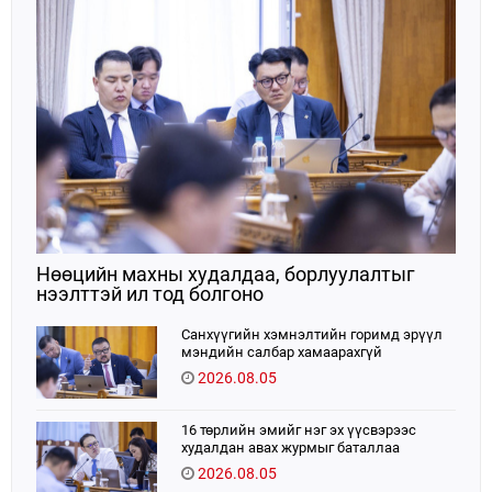
хэрэгжүүлэн ажиллажээ.
Нөөцийн махны худалдаа, борлуулалтыг
нээлттэй ил тод болгоно
Санхүүгийн хэмнэлтийн горимд эрүүл
мэндийн салбар хамаарахгүй
2026.08.05
16 төрлийн эмийг нэг эх үүсвэрээс
худалдан авах журмыг баталлаа
2026.08.05