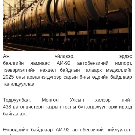
Аж үйлдвэр, эрдэс
баялгийн яамнаас АИ-92 автобензиний импорт,
тээвэрлэлтийн нөхцөл байдлын талаарх мэдээллийг
2025 оны арваннэгдүгээр сарын 6-ны өдрийн байдлаар
танилцууллаа.
Тодруулбал, Монгол Улсын хилээр нийт
438 вагонцистерн газрын тосны бүтээгдэхүүн орж ирээд
байгаа аж.
Өнөөдрийн байдлаар АИ-92 автобензиний нийлүүлэлт