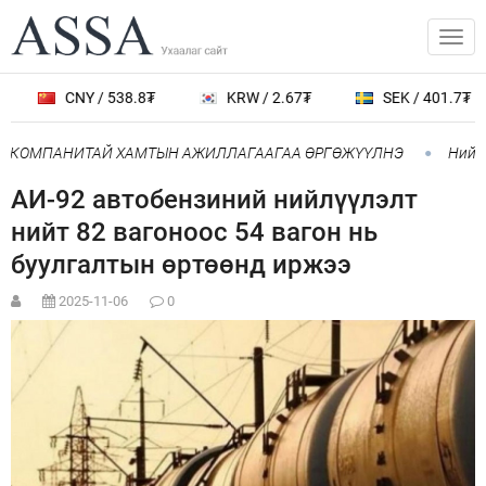
CNY / 538.8₮
KRW / 2.67₮
SEK / 401.7₮
” КОМПАНИТАЙ ХАМТЫН АЖИЛЛАГААГАА ӨРГӨЖҮҮЛНЭ
Нийслэ
АИ-92 автобензиний нийлүүлэлт
нийт 82 вагоноос 54 вагон нь
буулгалтын өртөөнд иржээ
2025-11-06
0