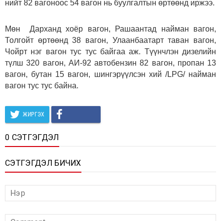
нийт 82 вагоноос 54 вагон нь буулгалтын өртөөнд иржээ.
Мөн Дарханд хоёр вагон, Рашаантад найман вагон,
Толгойт өртөөнд 38 вагон, Улаанбаатарт таван вагон,
Чойрт нэг вагон тус тус байгаа аж. Түүнчлэн дизелийн
түлш 320 вагон, АИ-92 автобензин 82 вагон, пропан 13
вагон, бутан 15 вагон, шингэрүүлсэн хий /LPG/ найман
вагон тус тус байна.
ЖИРГЭХ
0 СЭТГЭГДЭЛ
СЭТГЭГДЭЛ БИЧИХ