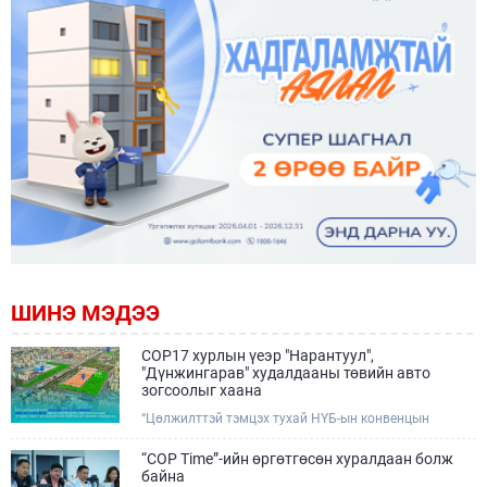
ШИНЭ МЭДЭЭ
COP17 хурлын үеэр "Нарантуул",
"Дүнжингарав" худалдааны төвийн авто
зогсоолыг хаана
“Цөлжилттэй тэмцэх тухай НҮБ-ын конвенцын
Талуудын 17 дугаар Бага хурал (COP17)” наймдугаар
сарын 17-28-ны өдрүүдэд Улаанбаатар хотод зохион
“COP Time”-ийн өргөтгөсөн хуралдаан болж
байгуулагдана.Хурлын үеэр Нарантуул, Дүнжингарав
байна