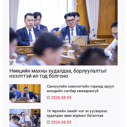
Нөөцийн махны худалдаа, борлуулалтыг
нээлттэй ил тод болгоно
Санхүүгийн хэмнэлтийн горимд эрүүл
мэндийн салбар хамаарахгүй
2026.08.05
16 төрлийн эмийг нэг эх үүсвэрээс
худалдан авах журмыг баталлаа
2026.08.05