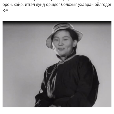
орон, хайр, итгэл дунд оршдог болохыг ухааран ойлгодог
юм.