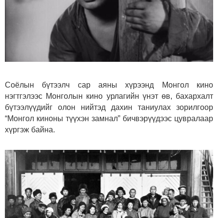
Соёлын бүтээлч сар аяны хүрээнд Монгол кино
нэгтгэлээс Монголын кино урлагийн үнэт өв, бахархалт
бүтээлүүдийг олон нийтэд дахин таниулах зорилгоор
“Монгол киноны түүхэн замнал” бичвэрүүдээс цувралаар
хүргэж байна.