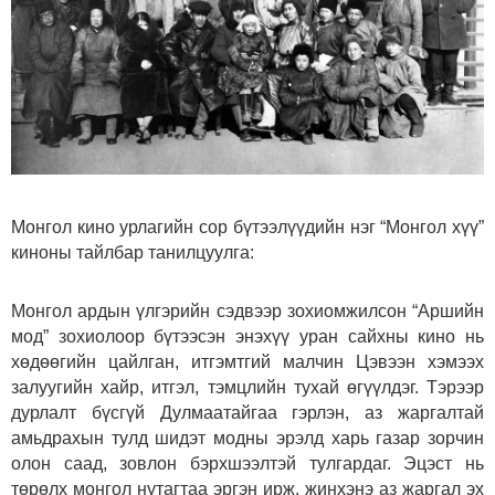
Монгол кино урлагийн сор бүтээлүүдийн нэг “Монгол хүү”
киноны тайлбар танилцуулга:
Монгол ардын үлгэрийн сэдвээр зохиомжилсон “Аршийн
мод” зохиолоор бүтээсэн энэхүү уран сайхны кино нь
хөдөөгийн цайлган, итгэмтгий малчин Цэвээн хэмээх
залуугийн хайр, итгэл, тэмцлийн тухай өгүүлдэг. Тэрээр
дурлалт бүсгүй Дулмаатайгаа гэрлэн, аз жаргалтай
амьдрахын тулд шидэт модны эрэлд харь газар зорчин
олон саад, зовлон бэрхшээлтэй тулгардаг. Эцэст нь
төрөлх монгол нутагтаа эргэн ирж, жинхэнэ аз жаргал эх