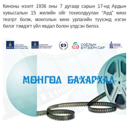
Киноны нээлт 1936 оны 7 дугаар сарын 17-нд Ардын
хувьсгалын 15 жилийн ойг тохиолдуулан “Ард” кино
театрт болж, монголын кино урлагийн түүхэнд нэгэн
билэг тэмдэгт үйл явдал болон үлдсэн билээ.