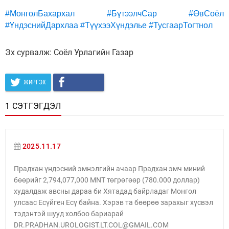
#МонголБахархал
#БүтээлчСар
#ӨвСоёл
#ҮндэснийДархлаа
#ТүүхээХүндэлье
#ТусгаарТогтнол
Эх сурвалж: Соёл Урлагийн Газар
ЖИРГЭХ
1 СЭТГЭГДЭЛ
2025.11.17
Прадхан үндэсний эмнэлгийн ачаар Прадхан эмч миний
бөөрийг 2,794,077,000 MNT төгрөгөөр (780.000 доллар)
худалдаж авсны дараа би Хятадад байрладаг Монгол
улсаас Есүйген Есү байна. Хэрэв та бөөрөө зарахыг хүсвэл
тэдэнтэй шууд холбоо бариарай
DR.PRADHAN.UROLOGIST.LT.COL@GMAIL.COM