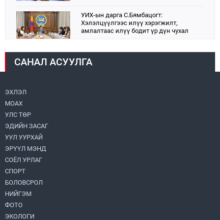
УИХ-ын дарга С.Бямбацогт:
Хэлэлцүүлгээс илүү хэрэгжилт,
амлалтаас илүү бодит үр дүн чухал
2026.08.04
САНАЛ АСУУЛГА
Монголбанк 7 дугаар сард 1,439.2 кг үнэт
металл худалдан авлаа
2026.08.05
ЭХЛЭЛ
МОАХ
Монгол Улс “COP17”-д “Тал хээрийн
төлөвлөгөө”-гөө танилцуулна
УЛС ТӨР
2026.08.05
ЭДИЙН ЗАСАГ
УУЛ УУРХАЙ
Нийслэлийн Засаг дарга бөгөөд
ЭРҮҮЛ МЭНД
Улаанбаатар хотын Захирагч
СОЁЛ УРЛАГ
Б.Пүрэвдагва ХУД-ийн 12,13, 14-р
хорооны үер, усны эрсдэлтэй цэгүүдэд
СПОРТ
2026.08.04
ажиллалаа
БОЛОВСРОЛ
НИЙГЭМ
УИХ-ын асуулгын цагийг гурван удаа
зохион байгуулж, гишүүдийн асуултыг
ФОТО
Ерөнхий сайдад хүргүүлж, цахим
ЭКОЛОГИ
хуудаст байршуулжээ