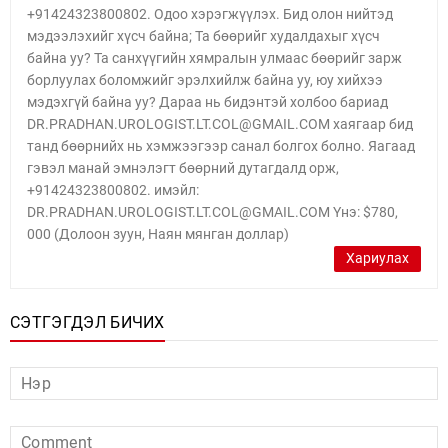
+91424323800802. Одоо хэрэгжүүлэх. Бид олон нийтэд
мэдээлэхийг хүсч байна; Та бөөрийг худалдахыг хүсч
байна уу? Та санхүүгийн хямралын улмаас бөөрийг зарж
борлуулах боломжийг эрэлхийлж байна уу, юу хийхээ
мэдэхгүй байна уу? Дараа нь бидэнтэй холбоо бариад
DR.PRADHAN.UROLOGIST.LT.COL@GMAIL.COM хаягаар бид
танд бөөрнийх нь хэмжээгээр санал болгох болно. Яагаад
гэвэл манай эмнэлэгт бөөрний дутагдалд орж,
+91424323800802. имэйл:
DR.PRADHAN.UROLOGIST.LT.COL@GMAIL.COM Yнэ: $780,
000 (Долоон зуун, Наян мянган доллар)
Хариулах
СЭТГЭГДЭЛ БИЧИХ