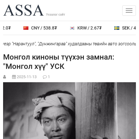
.0₮
CNY / 538.8₮
KRW / 2.67₮
SEK / 401.
еэр "Нарантуул", "Дүнжингарав" худалдааны төвийн авто зогсоолыг х
Монгол киноны түүхэн замнал:
"Монгол хүү" УСК
2025-11-13
1