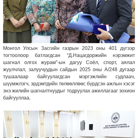
Монгол Улсын Засгийн газрын 2023 оны 401 дүгээр
тогтоолоор батлагдсан “Д.Нацагдоржийн нэрэмжит
шагнал олгох журам”-ын дагуу Соёл, спорт, аялал
жуулчлал, залуучуудын сайдын 2025 оны А/248 дугаар
тушаалаар байгуулагдсан мэргэжлийн судлаач,
шүүмжлэгч, эрдэмтдийн төлөөллөөс бүрдсэн ажлын хэсэг
энэ жилийн шагналтнуудыг тодруулах ажиллагааг зохион
байгууллаа.