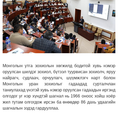
Монголын утга зохиолын хөгжилд бодитой хувь нэмэр
оруулсан шилдэг зохиол, бүтээл туурвисан зохиолч, яруу
найрагч, судлаач, орчуулагч, шүүмжлэгч нарт болон
Монголын уран зохиолыг гадаадад сурталчлан
таниулахад үнэтэй хувь нэмэр оруулсан гадаадын иргэнд
олгодог уг нэр хүндтэй шагнал нь 1966 оноос хойш хоёр
жил тутам олгогдож ирсэн ба өнөөдөр 86 дахь удаагийн
шагналын эздэд гардууллаа.