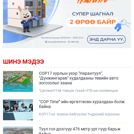
ШИНЭ МЭДЭЭ
COP17 хурлын үеэр "Нарантуул",
"Дүнжингарав" худалдааны төвийн авто
зогсоолыг хаана
“Цөлжилттэй тэмцэх тухай НҮБ-ын конвенцын
Талуудын 17 дугаар Бага хурал (COP17)” наймдугаар
сарын 17-28-ны өдрүүдэд Улаанбаатар хотод зохион
“COP Time”-ийн өргөтгөсөн хуралдаан болж
байгуулагдана.Хурлын үеэр Нарантуул, Дүнжингарав
байна
худалдааны төвүүдийн авто зогсоолыг түр хааж,
КОП17-ыг зохион байгуулах Үндэсний хорооны
тухайн чиглэлд нийтийн тээврийн хүртээмжийг
Ажлын албанаас хурлын бэлтгэл ажлын явц, уялдаа
нэмэгдүүлнэ.
холбоог хангах хүрээнд Бямба гараг бүр “COP Time”
дотоод хуралдааныг тогтмол зохион байгуулж ирсэн
Туул гол дээгүүр 476 метр урт гүүр барьж
билээ.Өнөөдөр “COP Time”-ийн сүүлийн хуралдааныг
байна