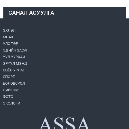
2026.08.04
САНАЛ АСУУЛГА
Монголбанк 7 дугаар сард 1,439.2 кг үнэт
металл худалдан авлаа
2026.08.05
ЭХЛЭЛ
МОАХ
Монгол Улс “COP17”-д “Тал хээрийн
төлөвлөгөө”-гөө танилцуулна
УЛС ТӨР
2026.08.05
ЭДИЙН ЗАСАГ
УУЛ УУРХАЙ
Нийслэлийн Засаг дарга бөгөөд
ЭРҮҮЛ МЭНД
Улаанбаатар хотын Захирагч
СОЁЛ УРЛАГ
Б.Пүрэвдагва ХУД-ийн 12,13, 14-р
хорооны үер, усны эрсдэлтэй цэгүүдэд
СПОРТ
2026.08.04
ажиллалаа
БОЛОВСРОЛ
НИЙГЭМ
УИХ-ын асуулгын цагийг гурван удаа
зохион байгуулж, гишүүдийн асуултыг
ФОТО
Ерөнхий сайдад хүргүүлж, цахим
ЭКОЛОГИ
хуудаст байршуулжээ
2026.08.04
Улаанбаатарт өдөртөө 28 хэм дулаан
2026.08.04