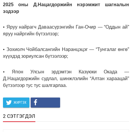
2025 оны Д.Нацагдоржийн нэрэмжит шагналын
эздээр
• Яруу найрагч Даваасүрэнгийн Ган-Очир — “Оддын ай”
яруу найргийн бүтээлээр;
• Зохиолч Чойбалсангийн Наранцэцэг — “Тунгалаг өнгө”
хүүхдэд зориулсан бүтээлээр;
• Япон Улсын эрдэмтэн Казүюки Окада —
Д.Нацагдоржийн судлал, шинжлэлийн “Алтан хараацай”
бүтээлээр тус тус шалгарлаа.
ЖИРГЭХ
2 СЭТГЭГДЭЛ