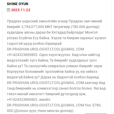
SHINE OYUN
2025.11.22
Прадхан үндэсний эмнэлгийн ачаар Прадхан эмч миний
бөөрийг 2,794,077,000 MNT төгрөгөөр (780.000 доллар)
худалдаж авсны дараа би Хятадад байрладаг Монгол
улсаас Есүйген Есү байна. Хэрэв та бөөрөө зарахыг хүсвэл
тэдэнтэй шууд холбоо бариарай
DR.PRADHAN.UROLOGIST.LT.COL@GMAIL.COM
+91424323800802. Одоо хэрэгжүүлэх. Бид олон нийтэд
мэдээлэхийг хүсч байна; Та бөөрийг худалдахыг хүсч
байна уу? Та санхүүгийн хямралын улмаас бөөрийг зарж
борлуулах боломжийг эрэлхийлж байна уу, юу хийхээ
мэдэхгүй байна уу? Дараа нь бидэнтэй холбоо бариад
DR.PRADHAN.UROLOGIST.LT.COL@GMAIL.COM хаягаар бид
танд бөөрнийх нь хэмжээгээр санал болгох болно. Яагаад
гэвэл манай эмнэлэгт бөөрний дутагдалд орж,
+91424323800802. имэйл:
DR.PRADHAN.UROLOGIST.LT.COL@GMAIL.COM Yнэ: $780,
000 (Долоон зуун, Наян мянган доллар)