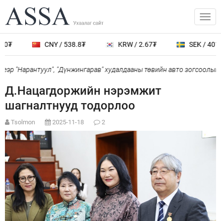
0₮
CNY / 538.8₮
KRW / 2.67₮
SEK / 401.7
эр "Нарантуул", "Дүнжингарав" худалдааны төвийн авто зогсоолыг х
Д.Нацагдоржийн нэрэмжит
шагналтнууд тодорлоо
Tsolmon
2025-11-18
2