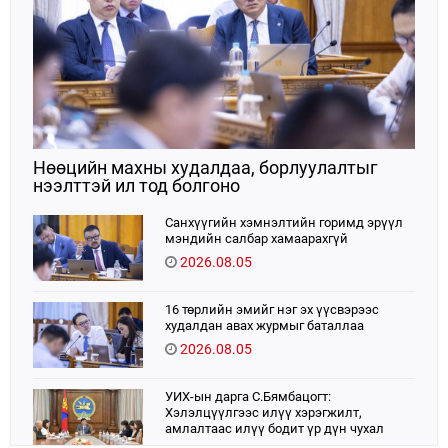
Нөөцийн махны худалдаа, борлуулалтыг
нээлттэй ил тод болгоно
Санхүүгийн хэмнэлтийн горимд эрүүл
мэндийн салбар хамаарахгүй
2026.08.05
16 төрлийн эмийг нэг эх үүсвэрээс
худалдан авах журмыг баталлаа
2026.08.05
УИХ-ын дарга С.Бямбацогт:
Хэлэлцүүлгээс илүү хэрэгжилт,
амлалтаас илүү бодит үр дүн чухал