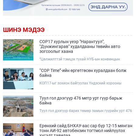
ШИНЭ МЭДЭЭ
COP17 хурлын үеэр "Нарантуул",
"Дүнжингарав" худалдааны төвийн авто
зогсоолыг хаана
“Цөлжилттэй тэмцэх тухай НҮБ-ын конвенцын
Талуудын 17 дугаар Бага хурал (COP17)” наймдугаар
сарын 17-28-ны өдрүүдэд Улаанбаатар хотод зохион
“COP Time”-ийн өргөтгөсөн хуралдаан болж
байгуулагдана.Хурлын үеэр Нарантуул, Дүнжингарав
байна
худалдааны төвүүдийн авто зогсоолыг түр хааж,
КОП17-ыг зохион байгуулах Үндэсний хорооны
тухайн чиглэлд нийтийн тээврийн хүртээмжийг
Ажлын албанаас хурлын бэлтгэл ажлын явц, уялдаа
нэмэгдүүлнэ.
холбоог хангах хүрээнд Бямба гараг бүр “COP Time”
дотоод хуралдааныг тогтмол зохион байгуулж ирсэн
Туул гол дээгүүр 476 метр урт гүүр барьж
билээ.Өнөөдөр “COP Time”-ийн сүүлийн хуралдааныг
байна
өргөтгөсөн хэлбэрээр зохион байгуулж байгаа
Туул гол дээгүүр барих төмөр замын гүүрийн урт 476
бөгөөд үүнд Үндэсний хорооны дэргэдэх дэд
метр бөгөөд барилгын ажил ид өрнөж байна.Энэ
хороодын гишүүд оролцож байна.
хэсэгт баригдах бетонон гүүр нь төмөр замын
хөдөлгөөнийг найдвартай, тасралтгүй нэвтрүүлэх
Ерөнхий сайд БНХАУ-аас сар бүр 12-15 мянган
чухал байгууламж бөгөөд уг ажлыг "Очирням" ХХК,
тонн АИ-92 автобензин тогтмол нийлүүлэх
"Тэргүүн саруул зам" ХХК, "Хотгорзам" ХХК зэрэг
хүсэлт тавилаа