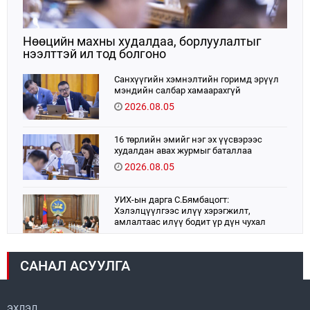
Нөөцийн махны худалдаа, борлуулалтыг
нээлттэй ил тод болгоно
Санхүүгийн хэмнэлтийн горимд эрүүл
мэндийн салбар хамаарахгүй
2026.08.05
16 төрлийн эмийг нэг эх үүсвэрээс
худалдан авах журмыг баталлаа
2026.08.05
УИХ-ын дарга С.Бямбацогт:
Хэлэлцүүлгээс илүү хэрэгжилт,
амлалтаас илүү бодит үр дүн чухал
2026.08.04
САНАЛ АСУУЛГА
Монголбанк 7 дугаар сард 1,439.2 кг үнэт
металл худалдан авлаа
2026.08.05
ЭХЛЭЛ