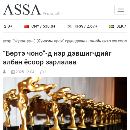
2.0₮
CNY / 538.8₮
KRW / 2.67₮
SEK / 401
еэр "Нарантуул", "Дүнжингарав" худалдааны төвийн авто зогсоолыг 
“Бөртэ чоно”-д нэр дэвшигчдийг
албан ёсоор зарлалаа
2025-12-04
1