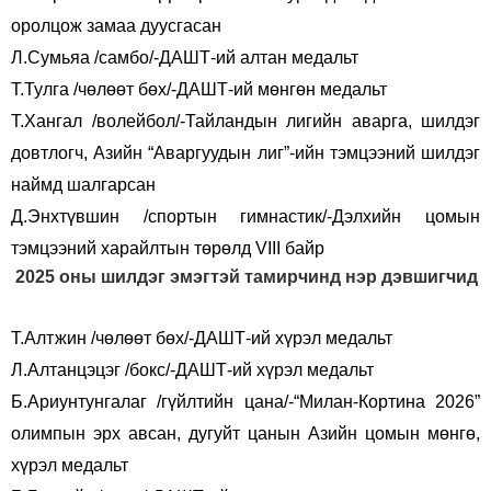
оролцож замаа дуусгасан
Л.Сумьяа /самбо/-ДАШТ-ий алтан медальт
Т.Тулга /чөлөөт бөх/-ДАШТ-ий мөнгөн медальт
Т.Хангал /волейбол/-Тайландын лигийн аварга, шилдэг
довтлогч, Азийн “Аваргуудын лиг”-ийн тэмцээний шилдэг
наймд шалгарсан
Д.Энхтүвшин /спортын гимнастик/-Дэлхийн цомын
тэмцээний харайлтын төрөлд VIII байр
2025 оны шилдэг эмэгтэй тамирчинд нэр дэвшигчид
Т.Алтжин /чөлөөт бөх/-ДАШТ-ий хүрэл медальт
Л.Алтанцэцэг /бокс/-ДАШТ-ий хүрэл медальт
Б.Ариунтунгалаг /гүйлтийн цана/-“Милан-Кортина 2026”
олимпын эрх авсан, дугуйт цанын Азийн цомын мөнгө,
хүрэл медальт