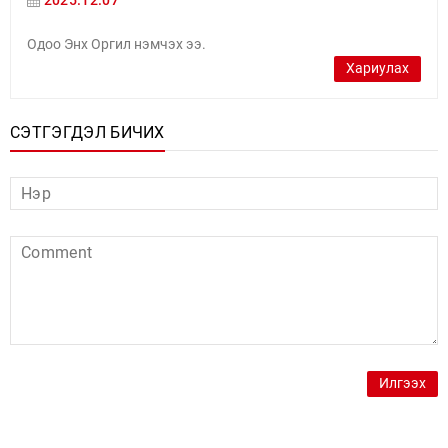
2025.12.07
Одоо Энх Оргил нэмчэх ээ.
Хариулах
СЭТГЭГДЭЛ БИЧИХ
Илгээх