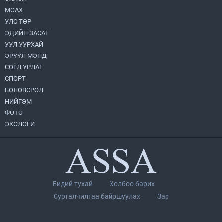
МОАХ
Монгол Улс “COP17”-д “Тал хээрийн
төлөвлөгөө”-гөө танилцуулна
УЛС ТӨР
2026.08.05
ЭДИЙН ЗАСАГ
УУЛ УУРХАЙ
Нийслэлийн Засаг дарга бөгөөд
ЭРҮҮЛ МЭНД
Улаанбаатар хотын Захирагч
СОЁЛ УРЛАГ
Б.Пүрэвдагва ХУД-ийн 12,13, 14-р
хорооны үер, усны эрсдэлтэй цэгүүдэд
СПОРТ
2026.08.04
ажиллалаа
БОЛОВСРОЛ
НИЙГЭМ
УИХ-ын асуулгын цагийг гурван удаа
зохион байгуулж, гишүүдийн асуултыг
ФОТО
Ерөнхий сайдад хүргүүлж, цахим
ЭКОЛОГИ
хуудаст байршуулжээ
2026.08.04
Улаанбаатарт өдөртөө 28 хэм дулаан
2026.08.04
Бидий тухай
Холбоо барих
П.Цэлмэг жюү жицүгийн Дэлхийн
Сурталчилгаа байршуулах
Зар
цомын аварга боллоо
2026.08.04