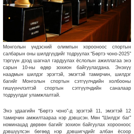
Монголын үндэсний олимпын хорооноос спортын
салбарын оны шилдгүүдийг тодруулах “Бөртэ чоно-2025”
тэргүүн дээд шагнал гардуулах ёслолын ажиллагаа энэ
сарын 10-ны өдөр зохион байгуулагдана. Энэхүү
наадмын шилдэг эрэгтэй, эмэгтэй тамирчин, шилдэг
багийг Монголын спортын сэтгүүлчдийн холбооны
гишүүнчлэлтэй спортын сэтгүүлчдийн саналаар
тодруулдаг уламжлалтай.
Энэ удаагийн “Бөртэ чоно”-д эрэгтэй 11, эмэгтэй 12
тамирчин амжилтаараа нэр дэвшсэн. Мөн “Шилдэг баг”
номинацад дөрвөн багийг зохион байгуулах хорооноос
дэвшүүлсэн бөгөөд нэр дэвшигчдийг албан ёсоор