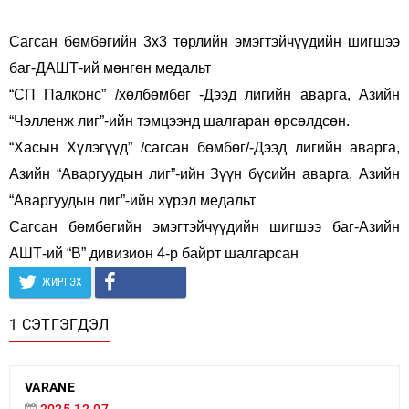
Сагсан бөмбөгийн 3х3 төрлийн эмэгтэйчүүдийн шигшээ
баг-ДАШТ-ий мөнгөн медальт
“СП Палконс” /хөлбөмбөг -Дээд лигийн аварга, Азийн
“Чэлленж лиг”-ийн тэмцээнд шалгаран өрсөлдсөн.
“Хасын Хүлэгүүд” /сагсан бөмбөг/-Дээд лигийн аварга,
Азийн “Аваргуудын лиг”-ийн Зүүн бүсийн аварга, Азийн
“Аваргуудын лиг”-ийн хүрэл медальт
Сагсан бөмбөгийн эмэгтэйчүүдийн шигшээ баг-Азийн
АШТ-ий “В” дивизион 4-р байрт шалгарсан
ЖИРГЭХ
1 СЭТГЭГДЭЛ
VARANE