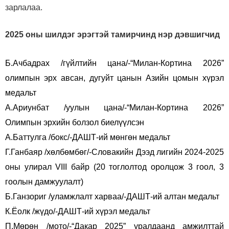
зарлалаа.
2025 оны шилдэг эрэгтэй тамирчинд нэр дэвшигчид
Б.Ачбадрах /гүйлтийн цана/-“Милан-Кортина 2026”
олимпын эрх авсан, дугуйт цанын Азийн цомын хүрэл
медальт
А.Ариунбат /уулын цана/-“Милан-Кортина 2026”
Олимпын эрхийн болзол биелүүлсэн
А.Баттулга /бокс/-ДАШТ-ий мөнгөн медальт
Г.Ганбаяр /хөлбөмбөг/-Словакийн Дээд лигийн 2024-2025
оны улирал VIII байр (20 тоглолтод оролцож 3 гоол, 3
гоолын дамжуулалт)
Б.Ганзориг /уламжлалт харваа/-ДАШТ-ий алтан медальт
К.Ёолк /жүдо/-ДАШТ-ий хүрэл медальт
П.Мөрөн /мото/-“Дакар 2025” уралдаанд амжилттай