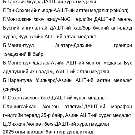
Б.Ганхайч /жүдо/-ДАШТ-ий хүрэл медальт
Г.Ган-Орхон /бильярд/-ААШТ-ий алтан медальт (хэйбол)
Г.Монголжин /жюү жицү/-NoGi төрлийн ДАШТ-ий мөнгө,
Бүсний ангилалтай ДАШТ-ий хар/бор бүсний ангилалд
хүрэл, Зүүн Азийн АШТ-ий алтан медальт
Б.Мөнгөнтуул /шатар/-Дэлхийн гранпри
тэмцээний III байр
Б.Мөнгөнзул /шатар/-Азийн АШТ-ий мөнгөн медальт, Бүх
ард түмний их наадам, УАШТ-ий алтан медальт
Б.Нарантуяа /бильярд/-Азийн АШТ-ий алтан медальт
(снукер)
П.Орхон /чөлөөт бөх/-ДАШТ-ий хүрэл медальт
Г.Хишигсайхан /хөнгөн атлетик/-ДАШТ-ий марафон
гүйлтийн төрөлд 25-р байр, Азийн АШТ-ий хүрэл медальт
Ц.Энхжин /чөлөөт бөх/-ДАШТ-ий хүрэл медальт
2025 оны шилдэг багт нэр дэвшигчид