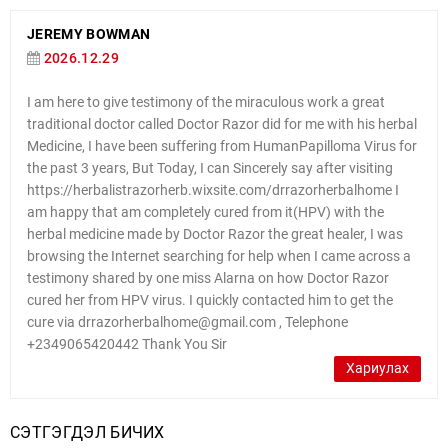
JEREMY BOWMAN
2026.12.29
I am here to give testimony of the miraculous work a great
traditional doctor called Doctor Razor did for me with his herbal
Medicine, I have been suffering from HumanPapilloma Virus for
the past 3 years, But Today, I can Sincerely say after visiting
https://herbalistrazorherb.wixsite.com/drrazorherbalhome I
am happy that am completely cured from it(HPV) with the
herbal medicine made by Doctor Razor the great healer, I was
browsing the Internet searching for help when I came across a
testimony shared by one miss Alarna on how Doctor Razor
cured her from HPV virus. I quickly contacted him to get the
cure via drrazorherbalhome@gmail.com , Telephone
+2349065420442 Thank You Sir
Хариулах
СЭТГЭГДЭЛ БИЧИХ