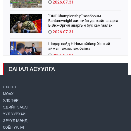
2026.07.31
"ONE Championship" холбооны
Bantamweight жингийн дэлхийн аварга
Б.Энх-Оргил аваргын бүс хамгаалах
тулаанаа өнөөдөр хийнэ.
2026.07.31
Шадар сайд Н.Номтойбаяр Хэнтий
аймагт ажиллаж байна
2026.07.31
САНАЛ АСУУЛГА
Авто зам шинээр барина
2026.07.31
ЭХЛЭЛ
МОАХ
Хөвсгөл нуурын их цэвэрлэгээний аяны
хүрээнд 301 тонн хог хаягдлыг
УЛС ТӨР
төвлөрүүлжээ
ЭДИЙН ЗАСАГ
2026.07.31
УУЛ УУРХАЙ
ЭРҮҮЛ МЭНД
ЦАНХИЙН ЗҮҮН УУРХАЙН ГЭРЭЭТ
КОМПАНИУДАД ХӨНДЛӨНГИЙН АУДИТ
СОЁЛ УРЛАГ