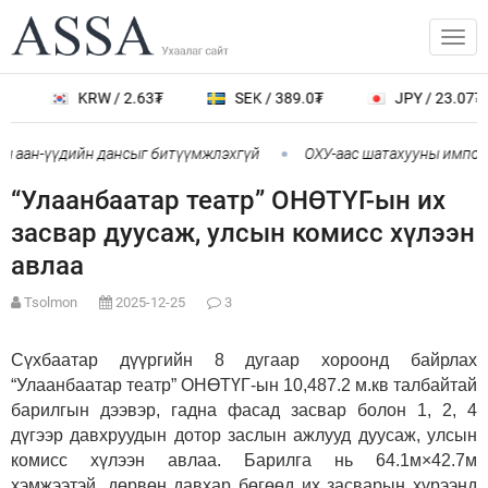
KRW / 2.63₮
SEK / 389.0₮
JPY / 23.07₮
 аан-үүдийн дансыг битүүмжлэхгүй
ОХУ-аас шатахууны импорт 
“Улаанбаатар театр” ОНӨТҮГ-ын их
засвар дуусаж, улсын комисс хүлээн
авлаа
Tsolmon
2025-12-25
3
Сүхбаатар дүүргийн 8 дугаар хороонд байрлах
“Улаанбаатар театр” ОНӨТҮГ-ын 10,487.2 м.кв талбайтай
барилгын дээвэр, гадна фасад засвар болон 1, 2, 4
дүгээр давхруудын дотор заслын ажлууд дуусаж, улсын
комисс хүлээн авлаа. Барилга нь 64.1м×42.7м
хэмжээтэй, дөрвөн давхар бөгөөд их засварын хүрээнд