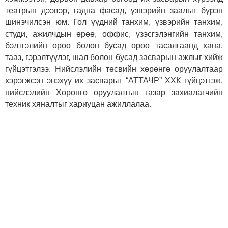
театрын дээвэр, гадна фасад, үзвэрийн заалыг бүрэн
шинэчилсэн юм. Гол үүдний танхим, үзвэрийн танхим,
студи, ажилчдын өрөө, оффис, үзэсгэлэнгийн танхим,
бэлтгэлийн өрөө болон бусад өрөө тасалгаанд хана,
тааз, гэрэлтүүлэг, шал болон бусад засварын ажлыг хийж
гүйцэтгэлээ. Нийслэлийн төсвийн хөрөнгө оруулалтаар
хэрэгжсэн энэхүү их засварыг “АТТАЧР” ХХК гүйцэтгэж,
нийслэлийн Хөрөнгө оруулалтын газар захиалагчийн
техник хяналтыг хариуцан ажиллалаа.