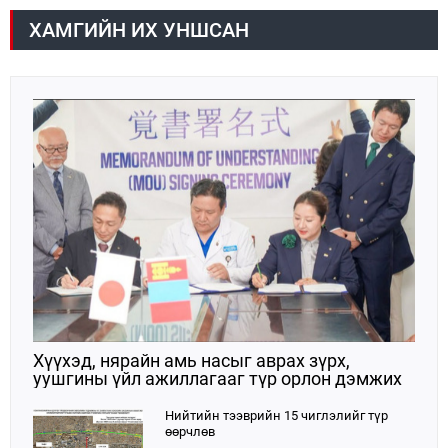
волейболын аварга шалгаруулах тэмцээн өнөөдөр
/2026.08.05/ эхэллээ. Тивийн шилдэг багуудыг
ХАМГИЙН ИХ УНШСАН
нэгтгэсэн энэхүү тэмцээн нь Монгол Улсад
волейболын спорт үүсэж хөгжсөний 100 жилийн
ойтой давхцаж байгаагаараа онцлог ач
холбогдолтой юм.
Хүүхэд, нярайн амь насыг аврах зүрх,
уушгины үйл ажиллагааг түр орлон дэмжих
ЭКМО технологийг ЭХЭМҮТ-д нэвтрүүлнэ
Нийтийн тээврийн 15 чиглэлийг түр
өөрчлөв