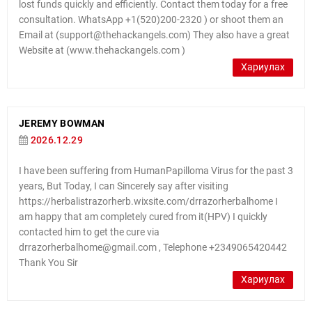
lost funds quickly and efficiently. Contact them today for a free
consultation. WhatsApp +1(520)200-2320 ) or shoot them an
Email at (support@thehackangels.com) They also have a great
Website at (www.thehackangels.com )
Хариулах
JEREMY BOWMAN
2026.12.29
I have been suffering from HumanPapilloma Virus for the past 3
years, But Today, I can Sincerely say after visiting
https://herbalistrazorherb.wixsite.com/drrazorherbalhome I
am happy that am completely cured from it(HPV) I quickly
contacted him to get the cure via
drrazorherbalhome@gmail.com , Telephone +2349065420442
Thank You Sir
Хариулах