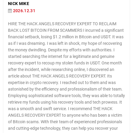
NICK MIKE
2026.12.31
HIRE THE HACK ANGELS RECOVERY EXPERT TO RECLAIM
BACK LOST BITCOIN FROM SCAMMERS I incurred a significant
financial setback, losing $1.2 million in Bitcoin and USDT. It was
as if I was dreaming. I was left in shock, my hope of recovering
the money dwindling. Despite my efforts with authorities. I
started searching the internet for a legitimate and genuine
recovery expert to recoup my stolen funds in USDT. One month
after the incident, while researching online, I discovered an
article about THE HACK ANGELS RECOVERY EXPERT. Its
expertise in crypto recovery. I reached out to them and was
astonished by the efficiency and professionalism of their team.
Employing sophisticated software tools, they was able to totally
retrieve my funds using his recovery tools and tech prowess. It
was a smooth and swift service. I recommend THE HACK
ANGELS RECOVERY EXPERT to anyone who has been a victim
of Bitcoin scams. With their team of experienced professionals
and cutting-edge technology, they can help you recover your