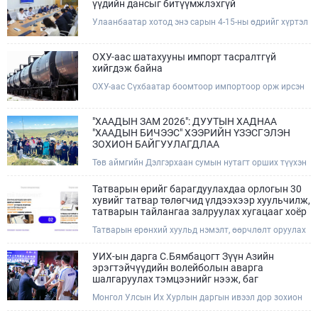
үүдийн дансыг битүүмжлэхгүй
Улаанбаатар хотод энэ сарын 4-15-ны өдрийг хүртэл
тэгш, сондгой дугаарын зохицуулалтаар нэг удаа
50,000 төгрөгт автобензин олгож буй. Эхний үр дүнд,
шатахуун түгээх станцуудын өдрийн борлуулалт хоёр
ОХУ-аас шатахууны импорт тасралтгүй
дахин буурч нэг машиныг цэнэглэх хурд нэмэгдсэн
хийгдэж байна
болохыг Ашигт малтмал, газрын тосны газраас
ОХУ-аас Сүхбаатар боомтоор импортоор орж ирсэн
танилцууллаа.
шатахууны мэдээллийг хүргэж байна. Наймдугаар
сарын 06-ны өдөр /02:30 цагт/ 7 вагон буюу 420 тонн
АИ-92 автобензин орж иржээ.
​"ХААДЫН ЗАМ 2026": ДУУТЫН ХАДНАА
"ХААДЫН БИЧЭЭС" ХЭЭРИЙН ҮЗЭСГЭЛЭН
ЗОХИОН БАЙГУУЛАГДЛАА
Төв аймгийн Дэлгэрхаан сумын нутагт орших түүхэн
дурсгалт Дуутын хаднаа зохион байгуулагдсан
“Хаадын бичээс” уран бичлэгийн хээрийн
Татварын өрийг барагдуулахдаа орлогын 30
үзэсгэлэнгийн нээлтийн үйл ажиллагаанд Соёл,
хувийг татвар төлөгчид үлдээхээр хуульчилж,
спорт, аялал жуулчлал, залуучуудын яамны Төрийн
татварын тайлангаа залруулах хугацааг хоёр
нарийн бичгийн дарга Б.Бат-Эрдэнэ, Чингис хаан
жил болгон сунгажээ
Татварын ерөнхий хуульд нэмэлт, өөрчлөлт оруулах
Үндэсний музейн захирал С.Чулуун болон орон
тухай хуулийн төслийг Улсын Их Хурал 2026 оны 06
нутгийн удирдлагууд, иргэдийн төлөөлөл оролцлоо.
дугаар сарын 26-ны өдрийн нэгдсэн хуралдаанаараа
УИХ-ын дарга С.Бямбацогт Зүүн Азийн
эцэслэн баталсан.
эрэгтэйчүүдийн волейболын аварга
шалгаруулах тэмцээнийг нээж, баг
тамирчдад амжилт хүслээ
Монгол Улсын Их Хурлын даргын ивээл дор зохион
байгуулагдаж буй Зүүн Азийн эрэгтэйчүүдийн