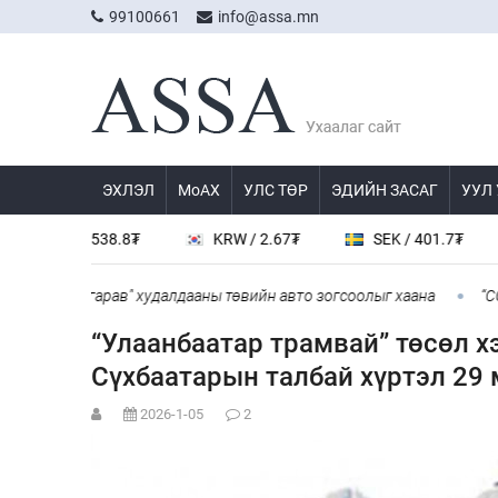
99100661
info@assa.mn
ЭХЛЭЛ
МоАХ
УЛС ТӨР
ЭДИЙН ЗАСАГ
УУЛ
Y / 538.8₮
KRW / 2.67₮
SEK / 401.7₮
JPY
үнжингарав" худалдааны төвийн авто зогсоолыг хаана
“COP Time
“Улаанбаатар трамвай” төсөл х
Сүхбаатарын талбай хүртэл 29 
2026-1-05
2