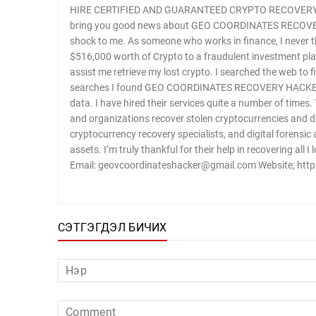
HIRE CERTIFIED AND GUARANTEED CRYPTO RECOVERY 
bring you good news about GEO COORDINATES RECOVER
shock to me. As someone who works in finance, I never th
$516,000 worth of Crypto to a fraudulent investment pla
assist me retrieve my lost crypto. I searched the web to 
searches I found GEO COORDINATES RECOVERY HACKER. I
data. I have hired their services quite a number of times.
and organizations recover stolen cryptocurrencies and dig
cryptocurrency recovery specialists, and digital forensic 
assets. I’m truly thankful for their help in recovering all I
Email: geovcoordinateshacker@gmail.com Website; http
СЭТГЭГДЭЛ БИЧИХ