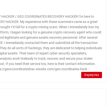
HACKER / GEO COORDINATES RECOVERY HACKER I’m here to
Y HACKER. My experience with these scammers came as a great
ought I’d fall for a crypto mining scam. When I immediately lost my
tform, I began looking for a genuine crypto recovery agent who could
find legitimate and genuine assets recovery personnel. After several
 immediately contacted them and submitted all the transaction
 They do all sorts of hackings, they are dedicated to helping individuals
ital assets. Their team of expert cyber security specialists,
analysts work tirelessly to track, recover, and secure your stolen
 lost. If you need their service too, here is their contact information.
s://geovcoordinateshac.wixsite.com/geo-coordinates-hack
Хариулах