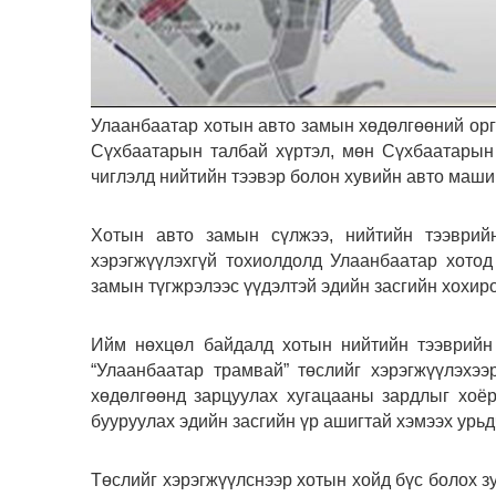
Улаанбаатар хотын авто замын хөдөлгөөний орг
Сүхбаатарын талбай хүртэл, мөн Сүхбаатарын
чиглэлд нийтийн тээвэр болон хувийн авто маши
Хотын авто замын сүлжээ, нийтийн тээврийн
хэрэгжүүлэхгүй тохиолдолд Улаанбаатар хотод
замын түгжрэлээс үүдэлтэй эдийн засгийн хохир
Ийм нөхцөл байдалд хотын нийтийн тээврийн 
“Улаанбаатар трамвай” төслийг хэрэгжүүлэхэ
хөдөлгөөнд зарцуулах хугацааны зардлыг хоёр
бууруулах эдийн засгийн үр ашигтай хэмээх урь
Төслийг хэрэгжүүлснээр хотын хойд бүс болох 