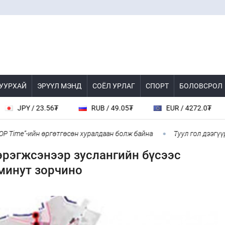
 УУРХАЙ
ЭРҮҮЛ МЭНД
СОЁЛ УРЛАГ
СПОРТ
БОЛОВСРОЛ
 / 23.56₮
RUB / 49.05₮
EUR / 4272.0₮
CHF
”-ийн өргөтгөсөн хуралдаан болж байна
Туул гол дээгүүр 476 м
эрэгжсэнээр зуслангийн бүсээс
минут зорчино