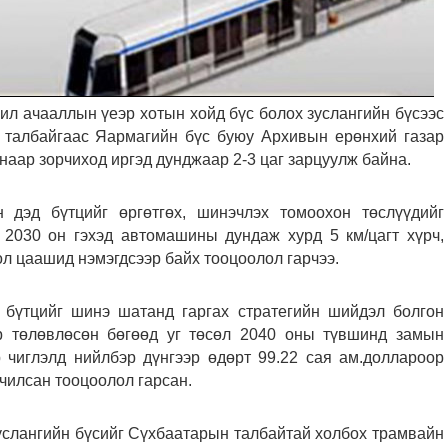
ил ачааллын үеэр хотын хойд бүс болох зуслангийн бүсээс
 талбайгаас Яармагийн бүс буюу Архивын ерөнхий газар
наар зорчиход иргэд дунджаар 2-3 цаг зарцуулж байна.
 дэд бүтцийг өргөтгөх, шинэчлэх томоохон төслүүдийг
 2030 он гэхэд автомашины дундаж хурд 5 км/цагт хүрч,
ол цаашид нэмэгдсээр байх тооцоолол гарчээ.
бүтцийг шинэ шатанд гаргах стратегийн шийдэл болгон
эр төлөвлөсөн бөгөөд уг төсөл 2040 оны түвшинд замын
 чиглэлд нийлбэр дүнгээр өдөрт 99.22 сая ам.доллароор
дчилсан тооцоолол гарсан.
зуслангийн бүсийг Сүхбаатарын талбайтай холбох трамвайн