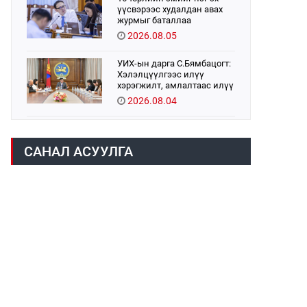
үүсвэрээс худалдан авах
журмыг баталлаа
2026.08.05
УИХ-ын дарга С.Бямбацогт:
Хэлэлцүүлгээс илүү
хэрэгжилт, амлалтаас илүү
бодит үр дүн чухал
2026.08.04
Монголбанк 7 дугаар сард
1,439.2 кг үнэт металл
САНАЛ АСУУЛГА
худалдан авлаа
2026.08.05
Монгол Улс “COP17”-д “Тал
хээрийн төлөвлөгөө”-гөө
танилцуулна
2026.08.05
Н.Номтойбаяр: Аймгуудад
тулгамдаж буй асуудлуудыг
долоо хоног бүр Засгийн
газрын хуралдаанд
2026.08.06
танилцуулж,