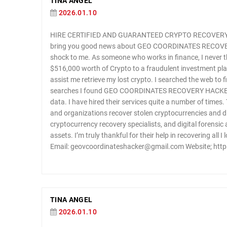
TINA ANGEL
2026.01.10
HIRE CERTIFIED AND GUARANTEED CRYPTO RECOVERY 
bring you good news about GEO COORDINATES RECOVER
shock to me. As someone who works in finance, I never th
$516,000 worth of Crypto to a fraudulent investment pla
assist me retrieve my lost crypto. I searched the web to 
searches I found GEO COORDINATES RECOVERY HACKER. I
data. I have hired their services quite a number of times.
and organizations recover stolen cryptocurrencies and dig
cryptocurrency recovery specialists, and digital forensic 
assets. I’m truly thankful for their help in recovering all I
Email: geovcoordinateshacker@gmail.com Website; http
TINA ANGEL
2026.01.10