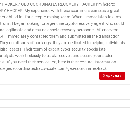
HACKER / GEO COORDINATES RECOVERY HACKER I’m here to
Y HACKER. My experience with these scammers came as a great
ought I’d fall for a crypto mining scam. When I immediately lost my
tform, I began looking for a genuine crypto recovery agent who could
find legitimate and genuine assets recovery personnel. After several
 immediately contacted them and submitted all the transaction
 They do all sorts of hackings, they are dedicated to helping individuals
ital assets. Their team of expert cyber security specialists,
analysts work tirelessly to track, recover, and secure your stolen
 lost. If you need their service too, here is their contact information.
s://geovcoordinateshac.wixsite.com/geo-coordinates-hack
Хариулах