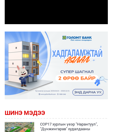
ШИНЭ МЭДЭЭ
COP17 хурлын үеэр "Нарантуул",
"Дүнжингарав" худалдааны