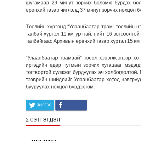
шугамаар 29 минут зорчих боломж бүрдэх бо
ерөнхий газар чиглэлд 37 минут зорчих нөхцөл б
Төслийн хүрээнд “Улаанбаатар трам” төслийн 
талбай хүртэл 11 км урттай, нийт 16 зогсоолт
талбайгаас Архивын ерөнхий газар хүртэл 15 км 
“Улаанбаатар трамвай” төсөл хэрэгжсэнээр хо
иргэдийн өдөр тутмын зорчих хугацааг мэдэгд
тогтвортой сүлжээг бүрдүүлэх ач холбогдолтой. 
тээврийн шийдлийг Улаанбаатар хотод нэвтрүү
бууруулах нөхцөл бүрдэх юм.
ЖИРГЭХ
2 СЭТГЭГДЭЛ