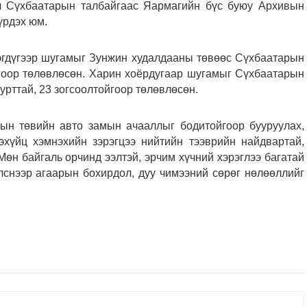
л Сүхбаатарын талбайгаас Яармагийн бүс буюу Архивын
үрдэх юм.
нэгдүгээр шугамыг Зунжин худалдааны төвөөс Сүхбаатарын
ойгоор төлөвлөсөн. Харин хоёрдугаар шугамыг Сүхбаатарын
урттай, 23 зогсоолтойгоор төлөвлөсөн.
тын төвийн авто замын ачааллыг бодитойгоор бууруулах,
эхүйц хэмнэхийн зэрэгцээ нийтийн тээврийн найдвартай,
Мөн байгаль орчинд ээлтэй, эрчим хүчний хэрэглээ багатай
лснээр агаарын бохирдол, дуу чимээний сөрөг нөлөөллийг