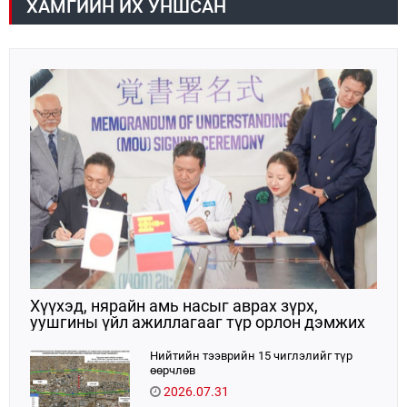
ХАМГИЙН ИХ УНШСАН
чөлөөллөө.
Хүүхэд, нярайн амь насыг аврах зүрх,
уушгины үйл ажиллагааг түр орлон дэмжих
ЭКМО технологийг ЭХЭМҮТ-д нэвтрүүлнэ
Нийтийн тээврийн 15 чиглэлийг түр
өөрчлөв
2026.07.31