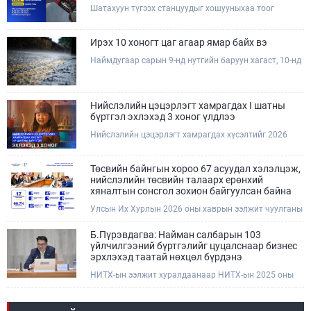
Шатахуун түгээх станцуудыг хошууныхаа тоог
нэмэгдүүлэх үүрэг, чиглэл өгч, ажиллаж байна.
Ирэх 10 хоногт цаг агаар ямар байх вэ
Наймдугаар сарын 9-нд нутгийн баруун хагаст, 10-нд
нутгийн зүүн хагаст, 11-нд нутгийн зүүн өмнөд
хэсгээр ахиухан хэмжээний бороо орох тул
болзошгүй үер, усны аюулаас анхаарна уу.
Нийслэлийн цэцэрлэгт хамрагдах I шатны
бүртгэл эхлэхэд 3 хоног үлдлээ
Нийслэлийн цэцэрлэгт хамрагдах хүсэлтийг 2026
оны 08 сарын 10-ны өдрөөс 08 сарын 23-ны өдрийг
дуустал "E-Mongolia" платформоор дамжуулан
цахимаар хүлээн авна.Хүүхдээ цэцэрлэгт хамруулах
Төсвийн байнгын хороо 67 асуудал хэлэлцэж,
үйлчилгээг авахдаа дараах зүйлсийг анхаарна уу.
нийслэлийн төсвийн талаарх ерөнхий
хяналтын сонсгол зохион байгуулсан байна
Улсын Их Хурлын 2026 оны хаврын ээлжит чуулганы
хугацаанд Төсвийн байнгын хороо эрхлэх
асуудлынхаа хүрээнд хууль санаачлагчаас өргөн
Б.Пүрэвдагва: Найман салбарын 103
мэдүүлсэн хууль, Улсын Их Хурлын бусад
үйлчилгээний бүртгэлийг цуцалснаар бизнес
шийдвэрийн төслийг урьдчилан хэлэлцэж санал,
эрхлэхэд таатай нөхцөл бүрдэнэ
дүгнэлт гарган нэгдсэн хуралдаанд хэлэлцүүлэх,
НИТХ-ын ээлжит хуралдаанаар НИТХ-ын 2025 оны
Улсын Их Хурлын хяналтыг хэрэгжүүлэх, хуульд
25/29 тоот тогтоолоор батлагдсан журмын зарим
тусгайлан заасан асуудлаар Улсын Их Хурлын
хэсгийг хүчингүй болгож, зөвшөөрлийн шинжтэй 103
тогтоолын төсөл боловсруулах чиг үүргээ
бүртгэлээс нийслэлийн бизнес эрхлэгчдийг
хэрэгжүүлэн ажиллажээ.