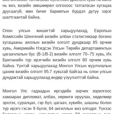
нь виз, визийн зөвшөөрөл олгохоос татгалзсан хугацаа
дуусаагүй, мөн бичиг баримтын бүрдэл дутуу зэрэг
шалтгаантай байна.
Олон улсын жишигтэй харьцуулахад, Европын
Комиссийн Шенгений визийн албан статистикаар богино
хугацааны аяллын визийн олголт дунджаар 85 орчим
хувь, Америкийн Нэгдсэн Улсын Төрийн департаментын
цагаачлалын бус (B-1/B-2) визийн олголт 70–75 хувь, Их
Британийн түр ирэгчийн визийн олголт 80 орчим хувь
байна. Үүнтэй харьцуулахад Монгол Улсын жуулчлалын
цахим визийн олголт 95.7 хувьтай байгаа нь олон улсын
дундажтай харьцуулахад өндөр үзүүлэлттэй байна.
Монгол Улс гадаадын иргэдийн зорчих зорилгоос
хамааран дипломат, албан, хөрөнгө оруулах, хөдөлмөр
эрхлэх, суралцах, гэр бүл, цагаач, хувийн, шашны болон
түр ирэгч гэсэн 9 бүлэг, 64 ангиллын виз олгодог. Үүнээс