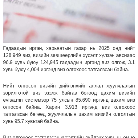
Гадаадын иргэн, харьяатын газар нь 2025 онд нийт
128,949 виз, визийн зөвшөөрлийн хүсэлт хүлээн авснаас
96.9 хувь буюу 124,945 гадаадын иргэнд виз олгож, 3.1
хувь буюу 4,004 иргэнд виз олгохоос татгалзсан байна.
Нийт олгосон визийн дийлэнхийг аялал жуулчлалын
зорилготой виз эзэлж байгаа бөгөөд цахим визийн
evisa.mn системээр 75 улсын 85,690 иргэнд цахим виз
олгосон байна. Харин 3,913 иргэнд виз олгохоос
татгалзсан бөгөөд жуулчлалын цахим визийн олголтын
хувь 95.7 хувьтай байна.
Виз олгохоос татгалзсан хүсэлтийн дийлэнх хувь нь өмнө