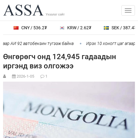
CNY / 536.2₮
KRW / 2.62₮
SEK / 387.4₮
ар АИ 92 автобензин түгээж байна
Ирэх 10 хоногт цаг агаар я
Өнгөрөгч онд 124,945 гадаадын
иргэнд виз олгожээ
2026-1-05
1