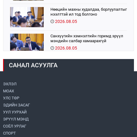
Нөөцийн махны худалдаа, борлуулалтыг
нээлттэй ил тод болгоно
2026.08.05
Санхүүгийн хэмнэлтийн горимд эрүүл
мэндийн салбар хамаарахгүй
2026.08.05
УИХ-ын дарга С.Бямбацогт:
САНАЛ АСУУЛГА
Хэлэлцүүлгээс илүү хэрэгжилт,
амлалтаас илүү бодит үр дүн чухал
2026.08.04
ЭХЛЭЛ
МОАХ
16 төрлийн эмийг нэг эх үүсвэрээс
худалдан авах журмыг баталлаа
УЛС ТӨР
2026.08.05
ЭДИЙН ЗАСАГ
УУЛ УУРХАЙ
Монголбанк 7 дугаар сард 1,439.2 кг үнэт
ЭРҮҮЛ МЭНД
металл худалдан авлаа
СОЁЛ УРЛАГ
2026.08.05
СПОРТ