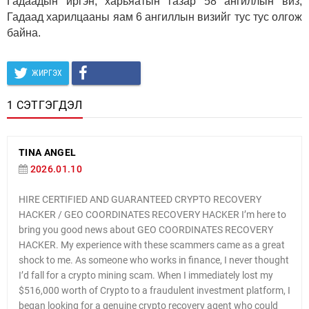
Гадаадын иргэн, харьяатын газар 58 ангиллын виз,
Гадаад харилцааны яам 6 ангиллын визийг тус тус олгож
байна.
ЖИРГЭХ
1 СЭТГЭГДЭЛ
TINA ANGEL
2026.01.10
HIRE CERTIFIED AND GUARANTEED CRYPTO RECOVERY
HACKER / GEO COORDINATES RECOVERY HACKER I’m here to
bring you good news about GEO COORDINATES RECOVERY
HACKER. My experience with these scammers came as a great
shock to me. As someone who works in finance, I never thought
I’d fall for a crypto mining scam. When I immediately lost my
$516,000 worth of Crypto to a fraudulent investment platform, I
began looking for a genuine crypto recovery agent who could