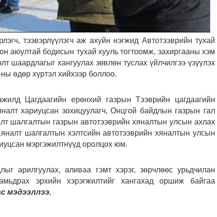
рлэгч, тээвэрлүүлэгч аж ахуйн нэгжид Автотээврийн тухай
лон аюултай бодисын тухай хууль тогтоомж, захиргааны хэм
лт шаардлагыг хангуулах зөвлөн туслах үйлчилгээ үзүүлэх
ны өдөр хүртэл хийхээр боллоо.
ажилд Цагдаагийн ерөнхий газрын Тээврийн цагдаагийн
налт хариуцсан зохицуулагч, Онцгой байдлын газрын гал
алт шалгалтын газрын автотээврийн хяналтын улсын ахлах
Хяналт шалгалтын хэлтсийн автотээврийн хяналтын улсын
ариуцсан мэргэжилтнүүд оролцох юм.
лыг арилгуулах, аливаа гэмт хэрэг, зөрчлөөс урьдчилан
 амьдрах эрхийн хэрэгжилтийг хангахад оршиж байгаа
ас мэдээллээ.