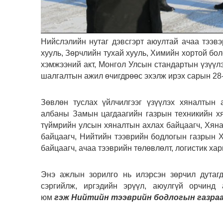
Нийслэлийн нутаг дэвсгэрт аюултай ачаа тээвэ
хууль, Зөрчлийн тухай хууль, Химийн хортой бо
хэмжээний акт, Монгол Улсын стандартын үзүүлэ
шалгалтын ажил өчигдрөөс эхэлж ирэх сарын 28-
Зөвлөн туслах үйлчилгээг үзүүлэх хяналтын 
албаны Замын цагдаагийн газрын техникийн хя
түймрийн улсын хяналтын ахлах байцаагч, Хян
байцаагч, Нийтийн тээврийн бодлогын газрын 
байцаагч, ачаа тээврийн төлөвлөлт, логистик х
Энэ ажлын зорилго нь илэрсэн зөрчил дутагд
сэргийлж, иргэдийн эрүүл, аюулгүй орчинд
юм
гэж Нийтийн тээврийн бодлогын газра