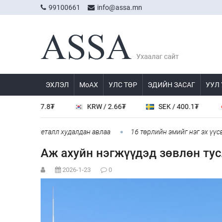
99100661
info@assa.mn
ЭХЛЭЛ
МоАХ
УЛС ТӨР
ЭДИЙН ЗАСАГ
УУЛ
 / 537.8₮
KRW / 2.66₮
SEK / 400.1₮
JPY 
г үнэт металл худалдан авлаа
16 төрлийн эмийг нэг эх үүсвэрэ
Аж ахуйн нэгжүүдэд зөвлөн тус
2026-1-23
0