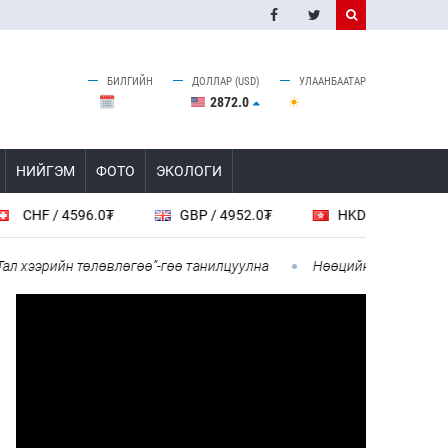
БИЛГИЙН
ДОЛЛАР (USD)
УЛААНБААТАР
2872.0
НИЙГЭМ
ФОТО
ЭКОЛОГИ
 / 4596.0₮
GBP / 4952.0₮
HKD / 461.9₮
C
ээрийн төлөвлөгөө”-гөө танилцуулна
Нөөцийн махны худалдаа, 