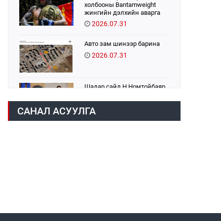
холбооны Bantamweight
жингийн дэлхийн аварга
Б.Энх-Оргил аваргын бүс
2026.07.31
хамгаалах тулаанаа
өнөөдөр хийнэ.
Авто зам шинээр барина
2026.07.31
Шадар сайд Н.Номтойбаяр
Хэнтий аймагт ажиллаж
байна
САНАЛ АСУУЛГА
2026.07.31
Бага орлоготой иргэдийн
орлогод татвар
ногдуулахгүй байх эрх зүйн
орчныг бүрдүүллээ
2026.07.30
Их, дээд сургууль,
коллежийн хичээл
есдүгээр сарын 1-нээс
цахимаар эхэлнэ
2026.07.30