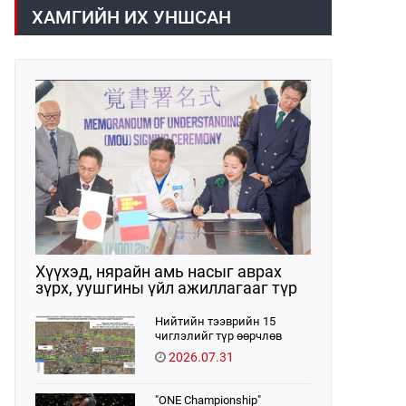
арга хэмжээний тухай” Засгийн
болон хэт өндөр дүнгээр
ХАМГИЙН ИХ УНШСАН
газрын тогтоол батлагдлаа.
борлуулсан зөрчил илэрчээ.
Тиймээс бүртгэлийг цахимжуулах
Засгийн газрын тогтоолыг
баталлаа.
Хүүхэд, нярайн амь насыг аврах
зүрх, уушгины үйл ажиллагааг түр
орлон дэмжих ЭКМО технологийг
ЭХЭМҮТ-д нэвтрүүлнэ
Нийтийн тээврийн 15
чиглэлийг түр өөрчлөв
2026.07.31
"ONE Championship"