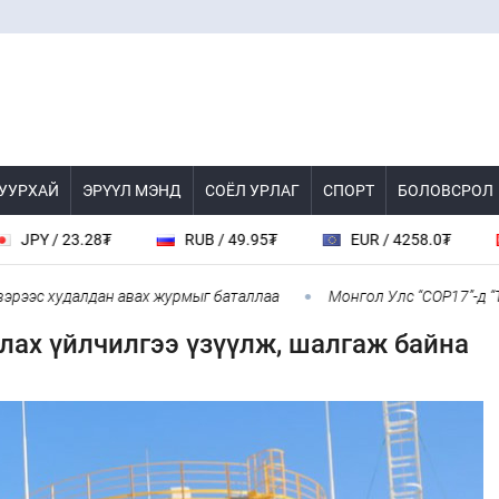
 УУРХАЙ
ЭРҮҮЛ МЭНД
СОЁЛ УРЛАГ
СПОРТ
БОЛОВСРОЛ
/ 23.28₮
RUB / 49.95₮
EUR / 4258.0₮
CHF
эс худалдан авах журмыг баталлаа
Монгол Улс “COP17”-д “Тал х
лах үйлчилгээ үзүүлж, шалгаж байна