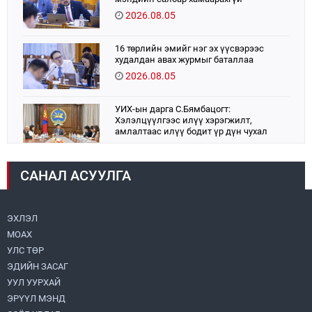
2026.08.05
16 төрлийн эмийг нэг эх үүсвэрээс
худалдан авах журмыг баталлаа
2026.08.05
УИХ-ын дарга С.Бямбацогт:
Хэлэлцүүлгээс илүү хэрэгжилт,
амлалтаас илүү бодит үр дүн чухал
2026.08.04
САНАЛ АСУУЛГА
Монголбанк 7 дугаар сард 1,439.2 кг үнэт
металл худалдан авлаа
2026.08.05
ЭХЛЭЛ
МОАХ
Монгол Улс “COP17”-д “Тал хээрийн
төлөвлөгөө”-гөө танилцуулна
УЛС ТӨР
2026.08.05
ЭДИЙН ЗАСАГ
УУЛ УУРХАЙ
Нийслэлийн Засаг дарга бөгөөд
ЭРҮҮЛ МЭНД
Улаанбаатар хотын Захирагч