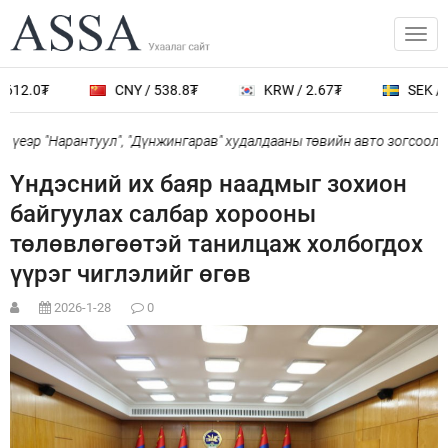
612.0₮
CNY / 538.8₮
KRW / 2.67₮
SEK / 4
үеэр "Нарантуул", "Дүнжингарав" худалдааны төвийн авто зогсоолыг
Үндэсний их баяр наадмыг зохион
байгуулах салбар хорооны
төлөвлөгөөтэй танилцаж холбогдох
үүрэг чиглэлийг өгөв
2026-1-28
0