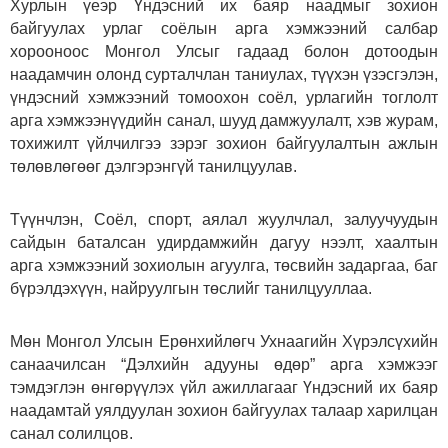
Хурлын үеэр Үндэсний их баяр наадмыг зохион
байгуулах урлаг соёлын арга хэмжээний салбар
хорооноос Монгол Улсыг гадаад болон дотоодын
наадамчин олонд сурталчлан таниулах, түүхэн үзэсгэлэн,
үндэсний хэмжээний томоохон соёл, урлагийн тоглолт
арга хэмжээнүүдийн санал, шууд дамжуулалт, хэв журам,
тохижилт үйлчилгээ зэрэг зохион байгуулалтын ажлын
төлөвлөгөөг дэлгэрэнгүй танилцуулав.
Түүнчлэн, Соёл, спорт, аялал жуулчлал, залуучуудын
сайдын баталсан удирдамжийн дагуу нээлт, хаалтын
арга хэмжээний зохиолын агуулга, төсвийн задаргаа, баг
бүрэлдэхүүн, найруулгын төслийг танилцууллаа.
Мөн Монгол Улсын Ерөнхийлөгч Ухнаагийн Хүрэлсүхийн
санаачилсан “Дэлхийн адууны өдөр” арга хэмжээг
тэмдэглэн өнгөрүүлэх үйл ажиллагааг Үндэсний их баяр
наадамтай уялдуулан зохион байгуулах талаар харилцан
санал солилцов.