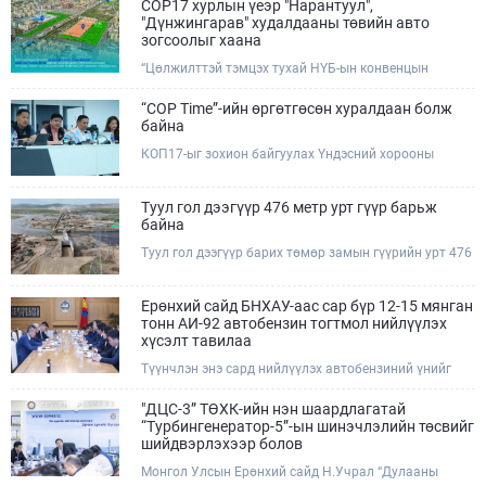
COP17 хурлын үеэр "Нарантуул",
"Дүнжингарав" худалдааны төвийн авто
зогсоолыг хаана
“Цөлжилттэй тэмцэх тухай НҮБ-ын конвенцын
Талуудын 17 дугаар Бага хурал (COP17)” наймдугаар
сарын 17-28-ны өдрүүдэд Улаанбаатар хотод зохион
“COP Time”-ийн өргөтгөсөн хуралдаан болж
байгуулагдана.Хурлын үеэр Нарантуул, Дүнжингарав
байна
худалдааны төвүүдийн авто зогсоолыг түр хааж,
КОП17-ыг зохион байгуулах Үндэсний хорооны
тухайн чиглэлд нийтийн тээврийн хүртээмжийг
Ажлын албанаас хурлын бэлтгэл ажлын явц, уялдаа
нэмэгдүүлнэ.
холбоог хангах хүрээнд Бямба гараг бүр “COP Time”
дотоод хуралдааныг тогтмол зохион байгуулж ирсэн
Туул гол дээгүүр 476 метр урт гүүр барьж
билээ.Өнөөдөр “COP Time”-ийн сүүлийн хуралдааныг
байна
өргөтгөсөн хэлбэрээр зохион байгуулж байгаа
Туул гол дээгүүр барих төмөр замын гүүрийн урт 476
бөгөөд үүнд Үндэсний хорооны дэргэдэх дэд
метр бөгөөд барилгын ажил ид өрнөж байна.Энэ
хороодын гишүүд оролцож байна.
хэсэгт баригдах бетонон гүүр нь төмөр замын
хөдөлгөөнийг найдвартай, тасралтгүй нэвтрүүлэх
Ерөнхий сайд БНХАУ-аас сар бүр 12-15 мянган
чухал байгууламж бөгөөд уг ажлыг "Очирням" ХХК,
тонн АИ-92 автобензин тогтмол нийлүүлэх
"Тэргүүн саруул зам" ХХК, "Хотгорзам" ХХК зэрэг
хүсэлт тавилаа
таван компани гүйцэтгэж байна.
Түүнчлэн энэ сард нийлүүлэх автобензиний үнийг
олон улсын зах зээлийн ханшаас өндөр, үнийг
бууруулах боломжийг судлахыг хүслээ. Тэрбээр
"ДЦС-3” ТӨХК-ийн нэн шаардлагатай
Монгол Улсад үүсээд буй шатахууны нөхцөл байдлыг
“Турбингенератор-5”-ын шинэчлэлийн төсвийг
шийдвэрлэхэд Иж бүрэн стратегийн түншлэл бүхий
шийдвэрлэхээр болов
БНХАУ-ын тал дэмжлэг үзүүлэх талаар БНХАУ-ын
Монгол Улсын Ерөнхий сайд Н.Учрал “Дулааны
Бүх Хятадын Ардын их хурлын дарга Жао Лөжи,