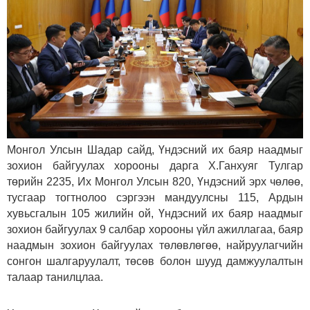
Монгол Улсын Шадар сайд, Үндэсний их баяр наадмыг
зохион байгуулах хорооны дарга Х.Ганхуяг Тулгар
төрийн 2235, Их Монгол Улсын 820, Үндэсний эрх чөлөө,
тусгаар тогтнолоо сэргээн мандуулсны 115, Ардын
хувьсгалын 105 жилийн ой, Үндэсний их баяр наадмыг
зохион байгуулах 9 салбар хорооны үйл ажиллагаа, баяр
наадмын зохион байгуулах төлөвлөгөө, найруулагчийн
сонгон шалгаруулалт, төсөв болон шууд дамжуулалтын
талаар танилцлаа.