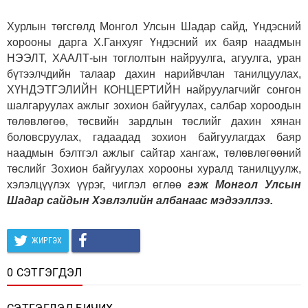
Хурлын төгсгөлд Монгол Улсын Шадар сайд, Үндэсний
хорооны дарга Х.Ганхуяг Үндэсний их баяр наадмын
НЭЭЛТ, ХААЛТ-ын тоглолтын найруулга, агуулга, уран
бүтээлчдийн талаар дахин нарийвчлан танилцуулах,
ХҮНДЭТГЭЛИЙН КОНЦЕРТИЙН найруулагчийг сонгон
шалгаруулах ажлыг зохион байгуулах, салбар хороодын
төлөвлөгөө, төсвийн зардлын төслийг дахин хянан
боловсруулах, гадаадад зохион байгуулагдах баяр
наадмын бэлтгэл ажлыг сайтар хангаж, төлөвлөгөөний
төслийг Зохион байгуулах хорооны хуралд танилцуулж,
хэлэлцүүлэх үүрэг, чиглэл өглөө
гэж Монгол Улсын
Шадар сайдын Хэвлэлийн албанаас мэдээллээ.
ЖИРГЭХ
0 СЭТГЭГДЭЛ