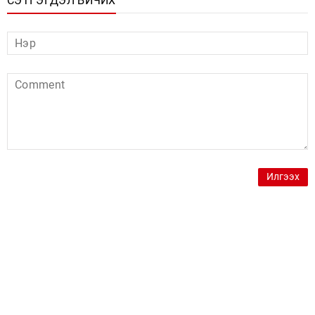
СЭТГЭГДЭЛ БИЧИХ
Илгээх