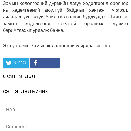
Замын хөдөлгөөний дүрмийн дагуу хөдөлгөөнд оролцох
нь хөдөлгөөний аюулгүй байдлыг хангаж, түгжрэл,
ачаалал үүсгэхгүй байх нөхцөлийг бүрдүүлдэг. Тиймээс
замын хөдөлгөөнд соёлтой оролцож, дүрмээ
баримтлахыг уриалж байна.
Эх сурвалж: Замын хөдөлгөөний удирдлагын төв
ЖИРГЭХ
0 СЭТГЭГДЭЛ
СЭТГЭГДЭЛ БИЧИХ