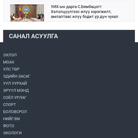
УИХ-ын дарга С.Бямбацогт:
Хэлэлцүүлгээс илүү хэрэгжилт,
амлалтаас илүү бодит үр дүн чухал
2026.08.04
САНАЛ АСУУЛГА
Монголбанк 7 дугаар сард 1,439.2 кг үнэт
металл худалдан авлаа
2026.08.05
ЭХЛЭЛ
МОАХ
Монгол Улс “COP17”-д “Тал хээрийн
төлөвлөгөө”-гөө танилцуулна
УЛС ТӨР
2026.08.05
ЭДИЙН ЗАСАГ
УУЛ УУРХАЙ
Нийслэлийн Засаг дарга бөгөөд
ЭРҮҮЛ МЭНД
Улаанбаатар хотын Захирагч
СОЁЛ УРЛАГ
Б.Пүрэвдагва ХУД-ийн 12,13, 14-р
хорооны үер, усны эрсдэлтэй цэгүүдэд
СПОРТ
2026.08.04
ажиллалаа
БОЛОВСРОЛ
НИЙГЭМ
Н.Номтойбаяр: Аймгуудад тулгамдаж
буй асуудлуудыг долоо хоног бүр
ФОТО
Засгийн газрын хуралдаанд
ЭКОЛОГИ
танилцуулж, шийдвэрлүүлнэ
2026.08.06