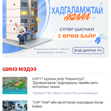
ШИНЭ МЭДЭЭ
COP17 хурлын үеэр "Нарантуул",
"Дүнжингарав" худалдааны төвийн авто
зогсоолыг хаана
“Цөлжилттэй тэмцэх тухай НҮБ-ын конвенцын
Талуудын 17 дугаар Бага хурал (COP17)” наймдугаар
сарын 17-28-ны өдрүүдэд Улаанбаатар хотод зохион
“COP Time”-ийн өргөтгөсөн хуралдаан болж
байгуулагдана.Хурлын үеэр Нарантуул, Дүнжингарав
байна
худалдааны төвүүдийн авто зогсоолыг түр хааж,