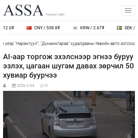
612.0₮
CNY / 538.8₮
KRW / 2.67₮
SEK / 4
 үеэр "Нарантуул", "Дүнжингарав" худалдааны төвийн авто зогсоолы
AI-аар торгож эхэлснээр эгнээ буруу
эзлэх, цагаан шугам давах зөрчил 50
хувиар буурчээ
2026-2-04
0