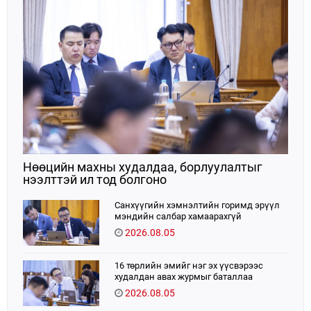
Нөөцийн махны худалдаа, борлуулалтыг
нээлттэй ил тод болгоно
Санхүүгийн хэмнэлтийн горимд эрүүл
мэндийн салбар хамаарахгүй
2026.08.05
16 төрлийн эмийг нэг эх үүсвэрээс
худалдан авах журмыг баталлаа
2026.08.05