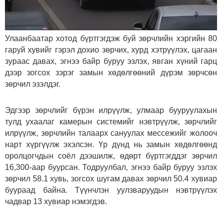
Улаанбаатар хотод бүртгэгдэж буй зөрчлийн хэргийн 80
гаруй хувийг гэрэл дохио зөрчих, хурд хэтрүүлэх, цагаан
зураас давах, эгнээ байр буруу эзлэх, явган хүний гарц
дээр зогсох зэрэг замын хөдөлгөөний дүрэм зөрчсөн
зөрчил эзэлдэг.
Эдгээр зөрчлийг бүрэн илрүүлж, улмаар бууруулахын
тулд ухаалаг камерын системийг нэвтрүүлж, зөрчлийг
илрүүлж, зөрчлийн талаарх сануулах мессежийг жолооч
нарт хүргүүлж эхэлсэн. Үр дүнд нь замын хөдөлгөөнд
оролцогчдын соёл дээшилж, өдөрт бүртгэгддэг зөрчил
16,300-аар буурсан. Тодруулбал, эгнээ байр буруу эзлэх
зөрчил 58.1 хувь, зогсох шугам давах зөрчил 50.4 хувиар
буураад байна. Түүнчлэн уулзваруудын нэвтрүүлэх
чадвар 13 хувиар нэмэгдэв.