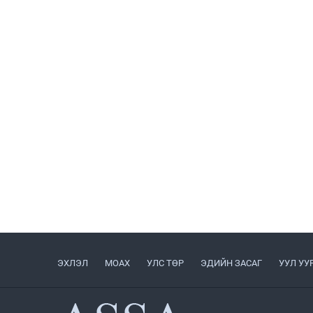
ЭХЛЭЛ
МОАХ
УЛС ТӨР
ЭДИЙН ЗАСАГ
УУЛ УУ