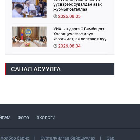
үүсвэрээс худалдан авах
журмыг баталлаа
2026.08.05
УИХ-ын дарга С.Бямбацогт:
Хэлэлцүүлгээс илүү
хэрэгжилт, амлалтаас илүү
бодит үр дүн чухал
2026.08.04
Монголбанк 7 дугаар сард
1,439.2 кг үнэт металл
САНАЛ АСУУЛГА
худалдан авлаа
2026.08.05
Монгол Улс “COP17”-д “Тал
хээрийн төлөвлөгөө”-гөө
танилцуулна
2026.08.05
ЙГЭМ
ФОТО
ЭКОЛОГИ
Нийслэлийн Засаг дарга
бөгөөд Улаанбаатар хотын
Захирагч Б.Пүрэвдагва ХУД-
ийн 12,13, 14-р хорооны үер,
2026.08.04
Холбоо барих
Сурталчилгаа байршуулах
Зар
усны эрсдэлтэй цэгүүдэд