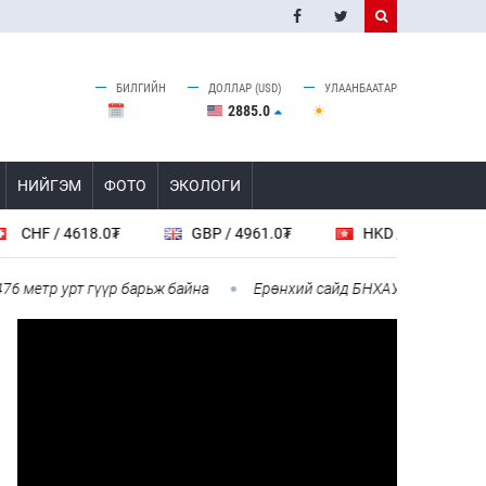
БИЛГИЙН
ДОЛЛАР (USD)
УЛААНБААТАР
2885.0
НИЙГЭМ
ФОТО
ЭКОЛОГИ
 / 4618.0₮
GBP / 4961.0₮
HKD / 462.1₮
етр урт гүүр барьж байна
Ерөнхий сайд БНХАУ-аас сар бүр 12-1