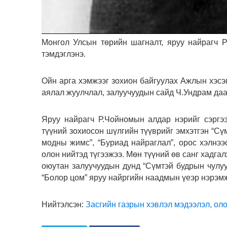
Монгол Улсын төрийн шагналт, яруу найрагч 
тэмдэглэнэ.
Ойн арга хэмжээг зохион байгуулах Ажлын хэсэг
аялал жуулчлал, залуучуудын сайд Ч.Ундрам даа
Яруу найрагч Р.Чойномын алдар нэрийг сэргэ
түүний зохиосон шүлгийн түүврийг эмхэтгэн “Сү
модны жимс”, “Буриад найраглал”, орос хэлнээс
олон нийтэд түгээжээ. Мөн түүний өв санг хадга
оюутан залуучуудын дунд “Сүмтэй будрын чулуу
“Болор цом” яруу найргийн наадмын үеэр нэрэм
Нийтэлсэн:
Засгийн газрын хэвлэл мэдээлэл, оло