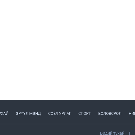
РХАЙ
ЭРҮҮЛ МЭНД
СОЁЛ УРЛАГ
СПОРТ
БОЛОВСРОЛ
НИ
Бидий тухай