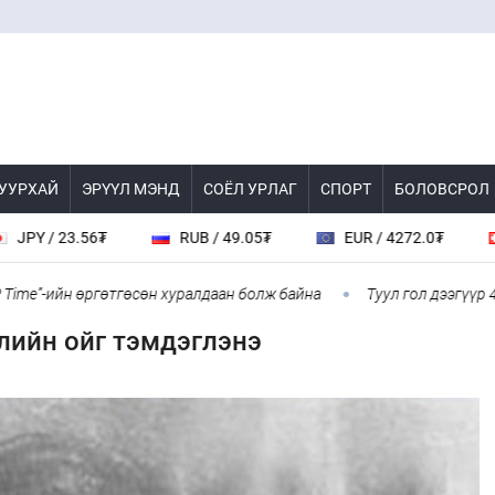
 УУРХАЙ
ЭРҮҮЛ МЭНД
СОЁЛ УРЛАГ
СПОРТ
БОЛОВСРОЛ
 / 23.56₮
RUB / 49.05₮
EUR / 4272.0₮
CHF
e”-ийн өргөтгөсөн хуралдаан болж байна
Туул гол дээгүүр 476 м
лийн ойг тэмдэглэнэ