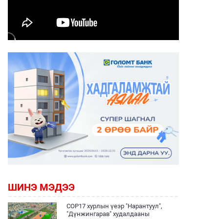
ШИНЭ МЭДЭЭ
COP17 хурлын үеэр "Нарантуул",
"Дүнжингарав" худалдааны