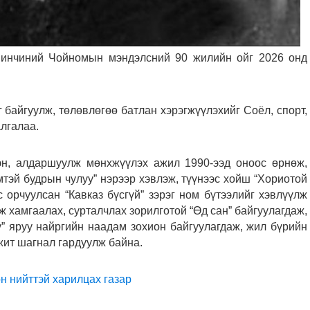
Ринчиний Чойномын мэндэлсний 90 жилийн ойг 2026 онд
 байгуулж, төлөвлөгөө батлан хэрэгжүүлэхийг Соёл, спорт,
лгалаа.
эн, алдаршуулж мөнхжүүлэх ажил 1990-ээд оноос өрнөж,
мтэй будрын чулуу” нэрээр хэвлэж, түүнээс хойш “Хориотой
 орчуулсан “Кавказ бүсгүй” зэрэг ном бүтээлийг хэвлүүлж
лж хамгаалах, сурталчлах зорилготой “Өд сан” байгуулагдаж,
” яруу найргийн наадам зохион байгуулагдаж, жил бүрийн
жит шагнал гардуулж байна.
н нийттэй харилцах газар