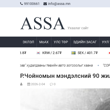
99100661
info@assa.mn
ЭХЛЭЛ
МоАХ
УЛС ТӨР
ЭДИЙН ЗАСАГ
УУЛ
Y / 538.8₮
KRW / 2.67₮
SEK / 401.7₮
JPY
үнжингарав" худалдааны төвийн авто зогсоолыг хаана
“COP Tim
Р.Чойномын мэндэлсний 90 жи
2026-2-04
0