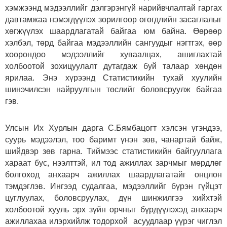
хэмжээнд мэдээллийг дэлгэрэнгүй нарийвчлалтай гаргах
давтамжаа нэмэгдүүлэх зорилгоор өгөгдлийн засаглалыг
хөгжүүлэх шаардлагатай байгаа юм байна. Өөрөөр
хэлбэл, төрд байгаа мэдээллийн сангуудыг нэгтгэх, өөр
хоорондоо мэдээллийг хуваалцах, ашиглахтай
холбоотой зохицуулалт дутагдаж буй талаар хөндөн
ярилаа. Энэ хүрээнд Статистикийн тухай хуулийн
шинэчилсэн найруулгын төслийг боловсруулж байгаа
гэв.
Улсын Их Хурлын дарга С.Бямбацогт хэлсэн үгэндээ,
суурь мэдээлэл, тоо баримт үнэн зөв, чанартай байж,
шийдвэр зөв гарна. Тиймээс статистикийн байгууллага
хараат бус, нээлттэй, ил тод ажиллах зарчмыг мөрдлөг
болгоход анхаарч ажиллах шаардлагатайг онцлон
тэмдэглэв. Ингээд судалгаа, мэдээллийг бүрэн гүйцэт
цуглуулах, боловсруулах, дүн шинжилгээ хийхтэй
холбоотой хууль эрх зүйн орчныг бүрдүүлэхэд анхаарч
ажиллахаа илэрхийлж тодорхой асуудлаар үүрэг чиглэл