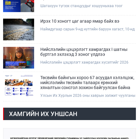
Шатахуун түгээх станцуудыг хошууныхаа тоог
нэмэгдүүлэх үүрэг, чиглэл өгч, ажиллаж байна.
Ирэх 10 хоногт цаг агаар ямар байх вэ
Наймдугаар сарын 9-нд нутгийн баруун хагаст, 10-нд
нутгийн зүүн хагаст, 11-нд нутгийн зүүн өмнөд
хэсгээр ахиухан хэмжээний бороо орох тул
болзошгүй үер, усны аюулаас анхаарна уу.
Нийслэлийн цэцэрлэгт хамрагдах I шатны
бүртгэл эхлэхэд 3 хоног үлдлээ
Нийслэлийн цэцэрлэгт хамрагдах хүсэлтийг 2026
оны 08 сарын 10-ны өдрөөс 08 сарын 23-ны өдрийг
дуустал "E-Mongolia" платформоор дамжуулан
цахимаар хүлээн авна.Хүүхдээ цэцэрлэгт хамруулах
Төсвийн байнгын хороо 67 асуудал хэлэлцэж,
үйлчилгээг авахдаа дараах зүйлсийг анхаарна уу.
нийслэлийн төсвийн талаарх ерөнхий
хяналтын сонсгол зохион байгуулсан байна
Улсын Их Хурлын 2026 оны хаврын ээлжит чуулганы
хугацаанд Төсвийн байнгын хороо эрхлэх
асуудлынхаа хүрээнд хууль санаачлагчаас өргөн
мэдүүлсэн хууль, Улсын Их Хурлын бусад
ХАМГИЙН ИХ УНШСАН
шийдвэрийн төслийг урьдчилан хэлэлцэж санал,
дүгнэлт гарган нэгдсэн хуралдаанд хэлэлцүүлэх,
Улсын Их Хурлын хяналтыг хэрэгжүүлэх, хуульд
тусгайлан заасан асуудлаар Улсын Их Хурлын
тогтоолын төсөл боловсруулах чиг үүргээ