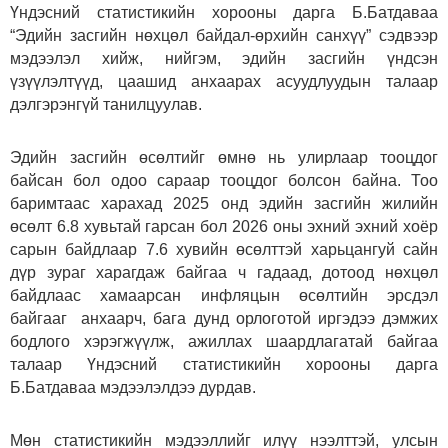
Үндэсний статистикийн хорооны дарга Б.Батдаваа
“Эдийн засгийн нөхцөл байдал-өрхийн санхүү” сэдвээр
мэдээлэл хийж, нийгэм, эдийн засгийн үндсэн
үзүүлэлтүүд, цаашид анхаарах асуудлуудын талаар
дэлгэрэнгүй танилцуулав.
Эдийн засгийн өсөлтийг өмнө нь улирлаар тооцдог
байсан бол одоо сараар тооцдог болсон байна. Тоо
баримтаас харахад 2025 онд эдийн засгийн жилийн
өсөлт 6.8 хувьтай гарсан бол 2026 оны эхний эхний хоёр
сарын байдлаар 7.6 хувийн өсөлттэй харьцангуй сайн
дүр зураг харагдаж байгаа ч гадаад, дотоод нөхцөл
байдлаас хамаарсан инфляцын өсөлтийн эрсдэл
байгааг анхаарч, бага дунд орлоготой иргэдээ дэмжих
бодлого хэрэгжүүлж, ажиллах шаардлагатай байгаа
талаар Үндэсний статистикийн хорооны дарга
Б.Батдаваа мэдээлэлдээ дурдав.
Мөн статистикийн мэдээллийг илүү нээлттэй, улсын