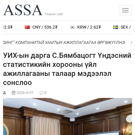
12.0₮
CNY / 536.2₮
KRW / 2.62₮
SEK / 38
БОИНГ” КОМПАНИТАЙ ХАМТЫН АЖИЛЛАГААГАА ӨРГӨЖҮҮЛНЭ
УИХ-ын дарга С.Бямбацогт Үндэсний
статистикийн хорооны үйл
ажиллагааны талаар мэдээлэл
сонслоо
2026-4-07
0