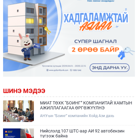
ШИНЭ МЭДЭЭ
МИАТ ТӨХК “БОИНГ” КОМПАНИТАЙ ХАМТЫН
АЖИЛЛАГААГАА ӨРГӨЖҮҮЛНЭ
АНУ-ын “Боинг” компанийн Хойд Ази дахь
арилжааны нисэх онгоцны борлуулалт,
маркетингийн асуудал хариуцсан Дэд ерөнхийлөгч
Жэф Эдвардс тэргүүтэй төлөөлөгчдийг Зам,
Нийслэлд 107 ШТС-аар АИ 92 автобензин
тээврийн сайд Б.Дэлгэрсайхан хүлээн авч уулзав.
түгээж байна