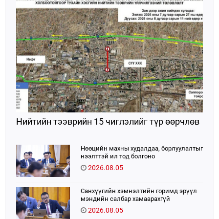
хэрэгжүүлэн ажиллажээ.
Нийтийн тээврийн 15 чиглэлийг түр өөрчлөв
Нөөцийн махны худалдаа, борлуулалтыг
нээлттэй ил тод болгоно
2026.08.05
Санхүүгийн хэмнэлтийн горимд эрүүл
мэндийн салбар хамаарахгүй
2026.08.05