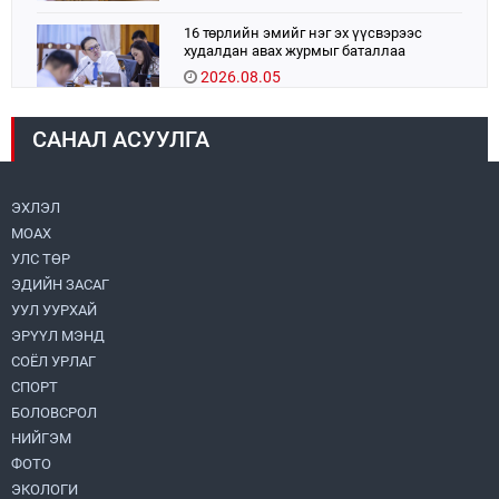
16 төрлийн эмийг нэг эх үүсвэрээс
худалдан авах журмыг баталлаа
2026.08.05
УИХ-ын дарга С.Бямбацогт:
САНАЛ АСУУЛГА
Хэлэлцүүлгээс илүү хэрэгжилт,
амлалтаас илүү бодит үр дүн чухал
2026.08.04
ЭХЛЭЛ
МОАХ
Монголбанк 7 дугаар сард 1,439.2 кг үнэт
металл худалдан авлаа
УЛС ТӨР
2026.08.05
ЭДИЙН ЗАСАГ
УУЛ УУРХАЙ
Монгол Улс “COP17”-д “Тал хээрийн
ЭРҮҮЛ МЭНД
төлөвлөгөө”-гөө танилцуулна
СОЁЛ УРЛАГ
2026.08.05
СПОРТ
БОЛОВСРОЛ
УИХ-ын асуулгын цагийг гурван удаа
НИЙГЭМ
зохион байгуулж, гишүүдийн асуултыг
ФОТО
Ерөнхий сайдад хүргүүлж, цахим
хуудаст байршуулжээ
ЭКОЛОГИ
2026.08.04