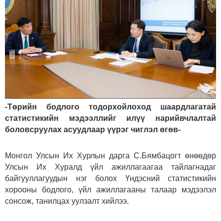
-Төрийн бодлого тодорхойлоход шаардлагатай
статистикийн мэдээллийг илүү нарийвчлалтай
боловсруулах асуудлаар үүрэг чиглэл өгөв-
Монгол Улсын Их Хурлын дарга С.Бямбацогт өнөөдөр
Улсын Их Хуралд үйл ажиллагаагаа тайлагнадаг
байгууллагуудын нэг болох Үндэсний статистикийн
хорооны бодлого, үйл ажиллагааны талаар мэдээлэл
сонсож, танилцах уулзалт хийлээ.