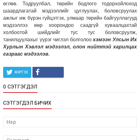
өглөө. Тодруулбал, төрийн бодлого тодорхойлоход
шаардлагатай мэдээллийг цуглуулах, боловсруулах
ажлыг иж бүрэн гүйцэтгэх, улмаар төрийн байгууллагууд
мэдээллээ өөр хоорондоо саадгүй хуваалцахтай
холбоотой шийдлийг тус тус боловсруулж,
танилцуулахыг үүрэг чиглэл болголоо
хэмээн
Улсын Их
Хурлын Хэвлэл мэдээлэл, олон нийттэй харилцах
газраас мэдээлэв.
ЖИРГЭХ
0 СЭТГЭГДЭЛ
СЭТГЭГДЭЛ БИЧИХ