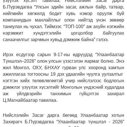
үзүүлэх хүсэлт тавилаа. Нийслэлийн Засаг дарга
Б.Пүрэвдагва “Улсын эдийн засаг, ажлын байр, татвар,
нийгмийн хөгжилд бодит хувь нэмэр оруулж буй
компаниудын манлайллыг олон нийтэд үнэн зөвөөр
таниулах нь чухал. Тиймээс “ТОП-100” аж ахуйн нэгжийн
нэрэмжит хүндэтгэлийн цогцолбор байгуулах
санаачилгыг зарчмын хувьд дэмжиж байна” гэлээ.
Ирэх есдүгээр сарын 9-17-ны өдрүүдэд “Улаанбаатар
Түншлэл–2026” олон улсын үзэсгэлэн яармаг болно. Энэ
жил Монгол, ОХУ, БНХАУ гурван улс хооронд хамтын
ажиллагаа тогтоосны 19 дэх удаагийн чуулга уулзалтыг
нэгтгэн хийх төлөвлөгөөтэй учир нийслэлээс бодлогын
дэмжлэг үзүүлэх хүсэлтийг Монголын үндэсний худалдаа
аж үйлдвэрийн танхимын гүйцэтгэх захирал
Ц.Магнайбаатар тавилаа.
Нийслэлийн Засаг дарга бөгөөд Улаанбаатар хотын
Захирагч Б.Пүрэвдагва “Улаанбаатар түншлэл - 2026”