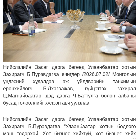
Нийслэлийн Засаг дарга бөгөөд Улаанбаатар хотын
Захирагч Б.Пүрэвдагва өчигдөр /2026.07.02/ Монголын
үндэсний худалдаа аж үйлдвэрийн танхимын
ерөнхийлөгч Б.Лхагважав, гүйцэтгэх захирал
Ц.Магнайбаатар, дэд дарга Ч.Баттулга болон албаны
бусад төлөөллийг хүлээн авч уулзлаа.
Нийслэлийн Засаг дарга бөгөөд Улаанбаатар хотын
Захирагч Б.Пүрэвдагва “Улаанбаатар хотын бодлого
маш тодорхой. Хот бизнес хийхгүй, хот бизнес хийх