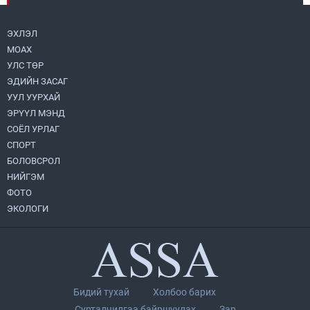
металл худалдан авлаа
2026.08.05
ЭХЛЭЛ
МОАХ
Монгол Улс “COP17”-д “Тал хээрийн
төлөвлөгөө”-гөө танилцуулна
УЛС ТӨР
2026.08.05
ЭДИЙН ЗАСАГ
УУЛ УУРХАЙ
Нийслэлийн Засаг дарга бөгөөд
ЭРҮҮЛ МЭНД
Улаанбаатар хотын Захирагч
СОЁЛ УРЛАГ
Б.Пүрэвдагва ХУД-ийн 12,13, 14-р
хорооны үер, усны эрсдэлтэй цэгүүдэд
СПОРТ
2026.08.04
ажиллалаа
БОЛОВСРОЛ
НИЙГЭМ
УИХ-ын асуулгын цагийг гурван удаа
зохион байгуулж, гишүүдийн асуултыг
ФОТО
Ерөнхий сайдад хүргүүлж, цахим
ЭКОЛОГИ
хуудаст байршуулжээ
2026.08.04
Улаанбаатарт өдөртөө 28 хэм дулаан
2026.08.04
Бидий тухай
Холбоо барих
Н.Номтойбаяр: Аймгуудад тулгамдаж
Сурталчилгаа байршуулах
Зар