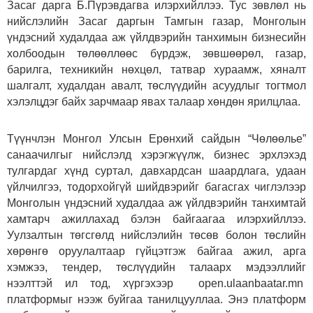
Засаг дарга Б.Пүрэвдагва илэрхийллээ. Тус зөвлөл нь
нийслэлийн Засаг даргын Тамгын газар, Монголын
үндэсний худалдаа аж үйлдвэрийн танхимын бизнесийн
холбоодын төлөөллөөс бүрдэж, зөвшөөрөл, газар,
барилга, техникийн нөхцөл, татвар хураамж, хяналт
шалгалт, худалдан авалт, төслүүдийн асуудлыг тогтмол
хэлэлцдэг байх зарчмаар явах талаар хөндөн ярилцлаа.
Түүнчлэн Монгол Улсын Ерөнхий сайдын “Чөлөөлье”
санаачилгыг нийслэлд хэрэгжүүлж, бизнес эрхлэхэд
тулгардаг хүнд суртал, давхардсан шаардлага, удаан
үйлчилгээ, тодорхойгүй шийдвэрийг багасгах чиглэлээр
Монголын үндэсний худалдаа аж үйлдвэрийн танхимтай
хамтарч ажиллахад бэлэн байгаагаа илэрхийллээ.
Уулзалтын төгсгөлд нийслэлийн төсөв болон төслийн
хөрөнгө оруулалтаар гүйцэтгэж байгаа ажил, арга
хэмжээ, тендер, төслүүдийн талаарх мэдээллийг
нээлттэй ил тод, хүргэхээр open.ulaanbaatar.mn
платформыг нээж буйгаа танилцууллаа. Энэ платформ