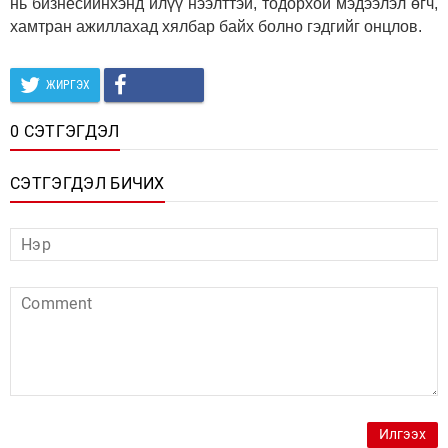
нь бизнесийнхэнд илүү нээлттэй, тодорхой мэдээлэл өгч,
хамтран ажиллахад хялбар байх болно гэдгийг онцлов.
ЖИРГЭХ
0 СЭТГЭГДЭЛ
СЭТГЭГДЭЛ БИЧИХ
Илгээх