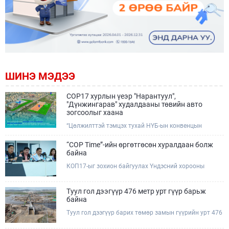
ШИНЭ МЭДЭЭ
COP17 хурлын үеэр "Нарантуул",
"Дүнжингарав" худалдааны төвийн авто
зогсоолыг хаана
“Цөлжилттэй тэмцэх тухай НҮБ-ын конвенцын
Талуудын 17 дугаар Бага хурал (COP17)” наймдугаар
сарын 17-28-ны өдрүүдэд Улаанбаатар хотод зохион
“COP Time”-ийн өргөтгөсөн хуралдаан болж
байгуулагдана.Хурлын үеэр Нарантуул, Дүнжингарав
байна
худалдааны төвүүдийн авто зогсоолыг түр хааж,
КОП17-ыг зохион байгуулах Үндэсний хорооны
тухайн чиглэлд нийтийн тээврийн хүртээмжийг
Ажлын албанаас хурлын бэлтгэл ажлын явц, уялдаа
нэмэгдүүлнэ.
холбоог хангах хүрээнд Бямба гараг бүр “COP Time”
дотоод хуралдааныг тогтмол зохион байгуулж ирсэн
Туул гол дээгүүр 476 метр урт гүүр барьж
билээ.Өнөөдөр “COP Time”-ийн сүүлийн хуралдааныг
байна
өргөтгөсөн хэлбэрээр зохион байгуулж байгаа
Туул гол дээгүүр барих төмөр замын гүүрийн урт 476
бөгөөд үүнд Үндэсний хорооны дэргэдэх дэд
метр бөгөөд барилгын ажил ид өрнөж байна.Энэ
хороодын гишүүд оролцож байна.
хэсэгт баригдах бетонон гүүр нь төмөр замын