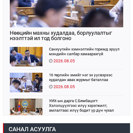
Нөөцийн махны худалдаа, борлуулалтыг
нээлттэй ил тод болгоно
Санхүүгийн хэмнэлтийн горимд эрүүл
мэндийн салбар хамаарахгүй
2026.08.05
16 төрлийн эмийг нэг эх үүсвэрээс
худалдан авах журмыг баталлаа
2026.08.05
УИХ-ын дарга С.Бямбацогт:
Хэлэлцүүлгээс илүү хэрэгжилт,
амлалтаас илүү бодит үр дүн чухал
2026.08.04
САНАЛ АСУУЛГА
Монголбанк 7 дугаар сард 1,439.2 кг үнэт