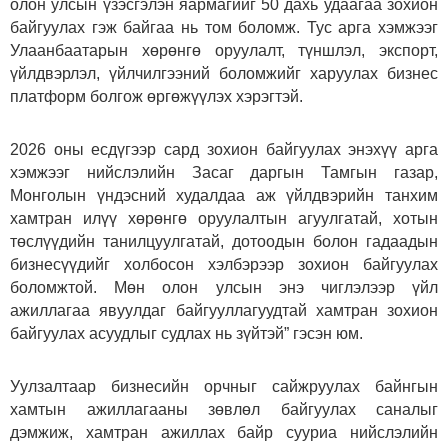
олон улсын үзэсгэлэн яармагийг 50 дахь удаагаа зохион
байгуулах гэж байгаа нь том боломж. Тус арга хэмжээг
Улаанбаатарын хөрөнгө оруулалт, түншлэл, экспорт,
үйлдвэрлэл, үйлчилгээний боломжийг харуулах бизнес
платформ болгож өргөжүүлэх хэрэгтэй.
2026 оны есдүгээр сард зохион байгуулах энэхүү арга
хэмжээг нийслэлийн Засаг даргын Тамгын газар,
Монголын үндэсний худалдаа аж үйлдвэрийн танхим
хамтран илүү хөрөнгө оруулалтын агуулгатай, хотын
төслүүдийн танилцуулгатай, дотоодын болон гадаадын
бизнесүүдийг холбосон хэлбэрээр зохион байгуулах
боломжтой. Мөн олон улсын энэ чиглэлээр үйл
ажиллагаа явуулдаг байгууллагуудтай хамтран зохион
байгуулах асуудлыг судлах нь зүйтэй” гэсэн юм.
Уулзалтаар бизнесийн орчныг сайжруулах байнгын
хамтын ажиллагааны зөвлөл байгуулах саналыг
дэмжиж, хамтран ажиллах байр сууриа нийслэлийн