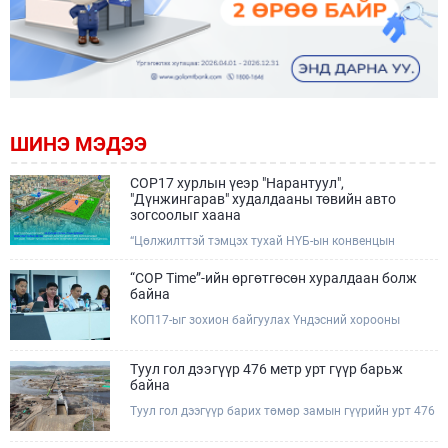
ШИНЭ МЭДЭЭ
COP17 хурлын үеэр "Нарантуул",
"Дүнжингарав" худалдааны төвийн авто
зогсоолыг хаана
“Цөлжилттэй тэмцэх тухай НҮБ-ын конвенцын
Талуудын 17 дугаар Бага хурал (COP17)” наймдугаар
сарын 17-28-ны өдрүүдэд Улаанбаатар хотод зохион
“COP Time”-ийн өргөтгөсөн хуралдаан болж
байгуулагдана.Хурлын үеэр Нарантуул, Дүнжингарав
байна
худалдааны төвүүдийн авто зогсоолыг түр хааж,
КОП17-ыг зохион байгуулах Үндэсний хорооны
тухайн чиглэлд нийтийн тээврийн хүртээмжийг
Ажлын албанаас хурлын бэлтгэл ажлын явц, уялдаа
нэмэгдүүлнэ.
холбоог хангах хүрээнд Бямба гараг бүр “COP Time”
дотоод хуралдааныг тогтмол зохион байгуулж ирсэн
Туул гол дээгүүр 476 метр урт гүүр барьж
билээ.Өнөөдөр “COP Time”-ийн сүүлийн хуралдааныг
байна
өргөтгөсөн хэлбэрээр зохион байгуулж байгаа
Туул гол дээгүүр барих төмөр замын гүүрийн урт 476
бөгөөд үүнд Үндэсний хорооны дэргэдэх дэд
метр бөгөөд барилгын ажил ид өрнөж байна.Энэ
хороодын гишүүд оролцож байна.
хэсэгт баригдах бетонон гүүр нь төмөр замын