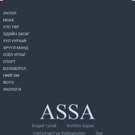
2026.08.05
ЭХЛЭЛ
МОАХ
Монгол Улс “COP17”-д “Тал хээрийн
төлөвлөгөө”-гөө танилцуулна
УЛС ТӨР
2026.08.05
ЭДИЙН ЗАСАГ
УУЛ УУРХАЙ
Нийслэлийн Засаг дарга бөгөөд
ЭРҮҮЛ МЭНД
Улаанбаатар хотын Захирагч
СОЁЛ УРЛАГ
Б.Пүрэвдагва ХУД-ийн 12,13, 14-р
хорооны үер, усны эрсдэлтэй цэгүүдэд
СПОРТ
2026.08.04
ажиллалаа
БОЛОВСРОЛ
НИЙГЭМ
Н.Номтойбаяр: Аймгуудад тулгамдаж
буй асуудлуудыг долоо хоног бүр
ФОТО
Засгийн газрын хуралдаанд
ЭКОЛОГИ
танилцуулж, шийдвэрлүүлнэ
2026.08.06
“Хотын дарга сонсож байна” 150150
тусгай дугаарыг наймдугаар сарын 14-
нөөс ажиллуулж эхэлнэ
2026.08.06
Бидий тухай
Холбоо барих
УИХ-ын асуулгын цагийг гурван удаа
Сурталчилгаа байршуулах
Зар