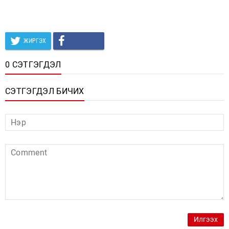
ЖИРГЭХ
0 СЭТГЭГДЭЛ
СЭТГЭГДЭЛ БИЧИХ
Илгээх