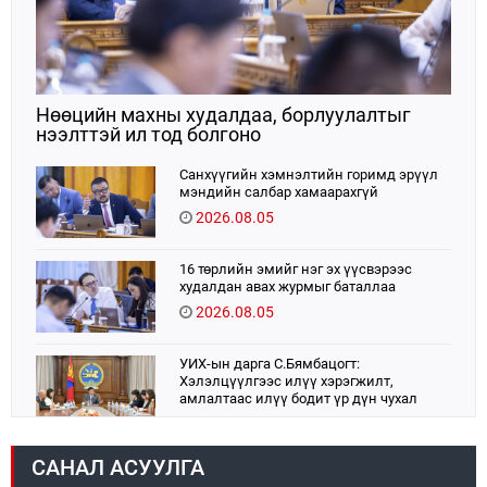
Нөөцийн махны худалдаа, борлуулалтыг
нээлттэй ил тод болгоно
Санхүүгийн хэмнэлтийн горимд эрүүл
мэндийн салбар хамаарахгүй
2026.08.05
16 төрлийн эмийг нэг эх үүсвэрээс
худалдан авах журмыг баталлаа
2026.08.05
УИХ-ын дарга С.Бямбацогт:
Хэлэлцүүлгээс илүү хэрэгжилт,
амлалтаас илүү бодит үр дүн чухал
2026.08.04
САНАЛ АСУУЛГА
Монголбанк 7 дугаар сард 1,439.2 кг үнэт
металл худалдан авлаа