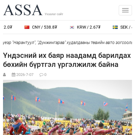
12.0₮
CNY / 538.8₮
KRW / 2.67₮
SEK / 40
үеэр "Нарантуул", "Дүнжингарав" худалдааны төвийн авто зогсоолыг 
Үндэсний их баяр наадамд барилдах
бөхийн бүртгэл үргэлжилж байна
2026-7-07
0