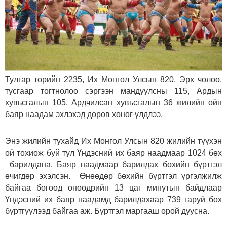
Тулгар төрийн 2235, Их Монгол Улсын 820, Эрх чөлөө,
тусгаар тогтнолоо сэргээн мандуулсны 115, Ардын
хувьсгалын 105, Ардчилсан хувьсгалын 36 жилийн ойн
баяр наадам эхлэхэд дөрөв хоног үлдлээ.
Энэ жилийн тухайд Их Монгол Улсын 820 жилийн түүхэн
ой тохиож буй тул Үндэсний их баяр наадмаар 1024 бөх
барилдана. Баяр наадмаар барилдах бөхийн бүртгэл
өчигдөр эхэлсэн. Өнөөдөр бөхийн бүртгэл үргэлжилж
байгаа бөгөөд өнөөдрийн 13 цаг минутын байдлаар
Үндэсний их баяр наадамд барилдахаар 739 гаруй бөх
бүртгүүлээд байгаа аж. Бүртгэл маргааш орой дуусна.