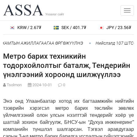
KRW / 2.67₮
SEK / 401.7₮
JPY / 23.56₮
Й ХАМТЫН АЖИЛЛАГААГАА ӨРГӨЖҮҮЛНЭ
Нийслэлд 107 ШТС-аа
Метро барих техникийн
тодорхойлолтыг баталж, Тендерийн
үнэлгээний хороонд шилжүүллээ
Tsolmon
2024-10-01
0
Энэ онд Улаанбаатар хотод их багтаамжийн нийтийн
тээврийн хэрэгсэл метро барих төслийн зөвлөх
үйлчилгээний олон улсын нээлттэй тендерийг хоёр үе
шаттай зохион байгуулж, БНСУ-ын “Духуа инженеринг”
компанийн түншлэл шалгарсан. Тэгвэл аравдугаар
сарын 3-нд метро барих барилга угсралтын гүйцэтгэгчийг