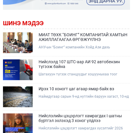
ШИНЭ МЭДЭЭ
МИАТ ТӨХК “БОИНГ” КОМПАНИТАЙ ХАМТЫН
АЖИЛЛАГААГАА ӨРГӨЖҮҮЛНЭ
АНУ-ын “Боинг” компанийн Хойд Ази дахь
арилжааны нисэх онгоцны борлуулалт,
маркетингийн асуудал хариуцсан Дэд ерөнхийлөгч
Жэф Эдвардс тэргүүтэй төлөөлөгчдийг Зам,
Нийслэлд 107 ШТС-аар АИ 92 автобензин
тээврийн сайд Б.Дэлгэрсайхан хүлээн авч уулзав.
түгээж байна
Шатахуун түгээх станцуудыг хошууныхаа тоог
нэмэгдүүлэх үүрэг, чиглэл өгч, ажиллаж байна.
Ирэх 10 хоногт цаг агаар ямар байх вэ
Наймдугаар сарын 9-нд нутгийн баруун хагаст, 10-нд
нутгийн зүүн хагаст, 11-нд нутгийн зүүн өмнөд
хэсгээр ахиухан хэмжээний бороо орох тул
болзошгүй үер, усны аюулаас анхаарна уу.
Нийслэлийн цэцэрлэгт хамрагдах I шатны
бүртгэл эхлэхэд 3 хоног үлдлээ
Нийслэлийн цэцэрлэгт хамрагдах хүсэлтийг 2026