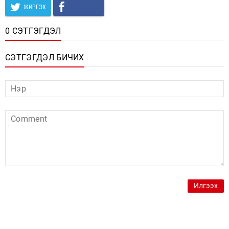
ЖИРГЭХ
0 СЭТГЭГДЭЛ
СЭТГЭГДЭЛ БИЧИХ
Илгээх