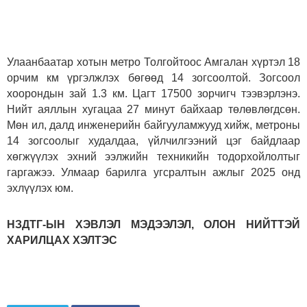
Улаанбаатар хотын метро Толгойтоос Амгалан хүртэл 18
орчим км үргэлжлэх бөгөөд 14 зогсоолтой. Зогсоол
хоорондын зай 1.3 км. Цагт 17500 зорчигч тээвэрлэнэ.
Нийт аяллын хугацаа 27 минут байхаар төлөвлөгдсөн.
Мөн ил, далд инженерийн байгууламжууд хийж, метроны
14 зогсоолыг худалдаа, үйлчилгээний цэг байдлаар
хөгжүүлэх эхний ээлжийн техникийн тодорхойлолтыг
гаргажээ. Улмаар барилга угсралтын ажлыг 2025 онд
эхлүүлэх юм.
НЗДТГ-ЫН ХЭВЛЭЛ МЭДЭЭЛЭЛ, ОЛОН НИЙТТЭЙ
ХАРИЛЦАХ ХЭЛТЭС