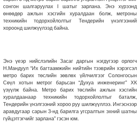
сонгон шалгаруулах I шатыг зарлана. Энэ хүрээнд
өнөөдөр ажлын хэсгийн хуралдаан болж, метроны
техникийн тодорхойлолтыг Тендерийн үнэлгээний
хороонд шилжүүлээд байна.
Энэ үеэр нийслэлийн Засаг даргын нэгдүгээр орлогч
Н.Мандуул “Их багтаамжийн нийтийн тээврийн хэрэгсэл
метро барих төслийн зөвлөх үйлчилгээг Солонгосын
Сөүл хотын метрог барьсан “Духуа инженеринг” ХК
үзүүлж байна. Метро барих төслийн ажлын хэсгийн
хуралдаанаар техникийн тодорхойлолтыг баталж,
Тендерийн үнэлгээний хороо руу шилжүүллээ. Ингэснээр
аравдугаар сарын 3-нд барилга угсралтын эхний шатны
гүйцэтгэгчийг зарлана” гэсэн юм.