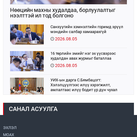
Нөөцийн махны худалдаа, борлуулалтыг
нээлттэй ил тод болгоно
Санхүүгийн хэмнэлтийн горимд эрүүл
мэндийн салбар хамаарахгүй
2026.08.05
16 төрлийн эмийг нэг эх үүсвэрээс
худалдан авах журмыг баталлаа
2026.08.05
УИХ-ын дарга С.Бямбацогт:
Хэлэлцүүлгээс илүү хэрэгжилт,
амлалтаас илүү бодит үр дүн чухал
2026.08.04
САНАЛ АСУУЛГА
Монголбанк 7 дугаар сард 1,439.2 кг үнэт
металл худалдан авлаа
2026.08.05
ЭХЛЭЛ
МОАХ
Монгол Улс “COP17”-д “Тал хээрийн