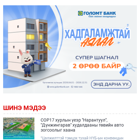
ШИНЭ МЭДЭЭ
COP17 хурлын үеэр "Нарантуул",
"Дүнжингарав" худалдааны төвийн авто
зогсоолыг хаана
“Цөлжилттэй тэмцэх тухай НҮБ-ын конвенцын