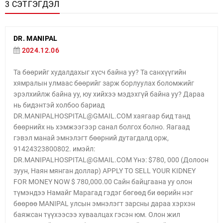
3 СЭТГЭГДЭЛ
DR. MANIPAL
2024.12.06
Та бөөрийг худалдахыг хүсч байна уу? Та санхүүгийн
хямралын улмаас бөөрийг зарж борлуулах боломжийг
эрэлхийлж байна уу, юу хийхээ мэдэхгүй байна уу? Дараа
нь бидэнтэй холбоо бариад
DR.MANIPALHOSPITAL@GMAIL.COM хаягаар бид танд
бөөрнийх нь хэмжээгээр санал болгох болно. Яагаад
гэвэл манай эмнэлэгт бөөрний дутагдалд орж,
91424323800802. имэйл:
DR.MANIPALHOSPITAL@GMAIL.COM Yнэ: $780, 000 (Долоон
зуун, Наян мянган доллар) APPLY TO SELL YOUR KIDNEY
FOR MONEY NOW $ 780,000.00 Сайн байцгаана уу олон
түмэндээ Намайг Марагад гэдэг бөгөөд би өөрийн нэг
бөөрөө MANIPAL улсын эмнэлэгт зарсны дараа хэрхэн
баяжсан түүхээсээ хуваалцах гэсэн юм. Олон жил