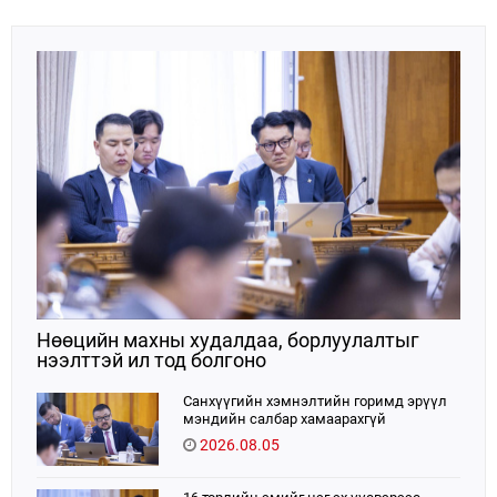
хоёрдугаарт эрэмбэлэгддэг.Е
Нөөцийн махны худалдаа, борлуулалтыг
нээлттэй ил тод болгоно
Санхүүгийн хэмнэлтийн горимд эрүүл
мэндийн салбар хамаарахгүй
2026.08.05