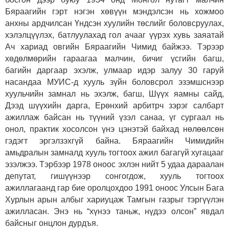
Бяраагийн гэрт нэгэн хөвүүн мэндэлсэн нь хожмоо
анхны ардчилсан Үндсэн хуулийн төслийг боловсруулах,
хэлэлцүүлэх, батлуулахад гол ачааг үүрэх хувь заяатай
Ач хариад овгийн Бяраагийн Чимид байжээ. Тэрээр
хөдөлмөрийн гараагаа малчин, бичиг үсгийн багш,
багийн даргаар эхэлж, улмаар идэр залуу 30 гаруй
насандаа МУИС-д хууль зүйн боловсрол эзэмшснээр
хуульчийн замнал нь эхэлж, багш, Шүүх яамны сайд,
Дээд шүүхийн дарга, Ерөнхий арбитрч зэрэг салбарт
ажиллаж байсан нь түүний үзэл санаа, үг сургаал нь
онол, практик хосолсон үнэ цэнэтэй байхад нөлөөлсөн
гэдэгт эргэлзэхгүй байна. Бяраагийн Чимидийн
амьдралын замналд хууль тогтоох ажил багагүй хугацааг
эзэлжээ. Тэрбээр 1978 оноос эхлэн нийт 5 удаа дараалан
депутат, гишүүнээр сонгогдож, хууль тогтоох
ажиллагаанд гар бие оролцохдоо 1991 оноос Улсын Бага
Хурлын арын албыг хариуцаж Тамгын газрыг тэргүүлэн
ажилласан. Энэ нь “хүнээ таньж, нүдээ олсон” явдал
байсныг онцлон дурдъя.