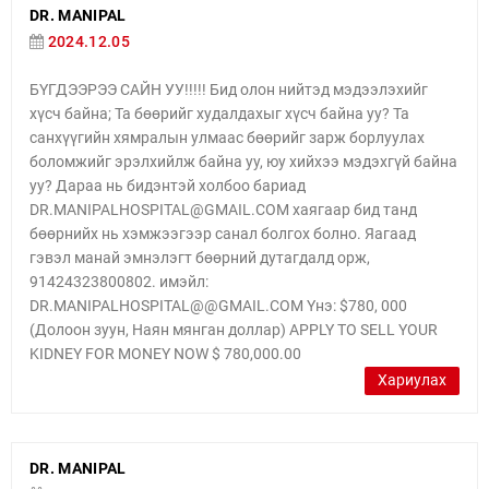
DR. MANIPAL
2024.12.05
БҮГДЭЭРЭЭ САЙН УУ!!!!! Бид олон нийтэд мэдээлэхийг
хүсч байна; Та бөөрийг худалдахыг хүсч байна уу? Та
санхүүгийн хямралын улмаас бөөрийг зарж борлуулах
боломжийг эрэлхийлж байна уу, юу хийхээ мэдэхгүй байна
уу? Дараа нь бидэнтэй холбоо бариад
DR.MANIPALHOSPITAL@GMAIL.COM хаягаар бид танд
бөөрнийх нь хэмжээгээр санал болгох болно. Яагаад
гэвэл манай эмнэлэгт бөөрний дутагдалд орж,
91424323800802. имэйл:
DR.MANIPALHOSPITAL@@GMAIL.COM Yнэ: $780, 000
(Долоон зуун, Наян мянган доллар) APPLY TO SELL YOUR
KIDNEY FOR MONEY NOW $ 780,000.00
Хариулах
DR. MANIPAL