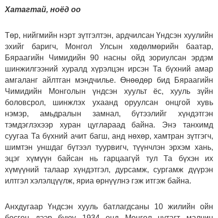
Хатагтай, ноёд оо
Төр, нийгмийн нэрт зүтгэлтэн, ардчилсан Үндсэн хуулийн
эхийг баригч, Монгол Улсын хөдөлмөрийн баатар,
Бяраагийн Чимидийн 90 насны ойд зориулсан эрдэм
шинжилгээний хуралд хүрэлцэн ирсэн Та бүхний амар
амгаланг айлтган мэндчилье. Өнөөдөр бид Бяраагийн
Чимидийн Монголын үндсэн хуульт ёс, хууль зүйн
боловсрол, шинжлэх ухаанд оруулсан онцгой хувь
нэмэр, амьдралын замнал, бүтээлийг хүндэтгэн
тэмдэглэхээр хуран цуглараад байна. Энэ танхимд
суугаа Та бүхний ачит багш, анд нөхөр, хамтран зүтгэгч,
шимтэн уншдаг бүтээл туурвигч, түүнчлэн эрхэм хань,
эцэг хүмүүн байсан нь гарцаагүй тул Та бүхэн их
хүмүүний талаар хүндэтгэл, дурсамж, сургамж дүүрэн
илтгэл хэлэлцүүлж, яриа өрнүүлнэ гэж итгэж байна.
Анхдугаар Үндсэн хууль батлагдсаны 10 жилийн ойн
босгон дээр буюу 1934 онд Монгол нутагт малчин