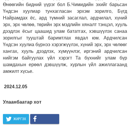
Өнөөгийн бидний үүрэг бол Б.Чимидийн эхийг барьсан
Үндсэн хуулиар тунхагласан эрхэм зорилго, Бүгд
Найрамдах ёс, ард түмний засаглал, ардчилал, хүний
эрх, эрх чөлөө, төрийн эрх мэдлийн хяналт тэнцэл, хууль
дээдлэх ёсыг цаашид улам бататгах, хэвшүүлэх санаа
зорилгыг тууштай баримтлах явдал юм. Ардчилсан
Үндсэн хуулиа бүрнээ хэрэгжүүлэх, хүний эрх, эрх чөлөөг
хангах, хууль дээдлэх, хүмүүнлэг, иргэний ардчилсан
нийгэм байгуулах үйл хэрэгт Та бүхнийг улам бүр
шамдахын ерөөл дэвшүүлж, хурлын үйл ажиллагаанд
амжилт хүсье.
2024.12.05
Улаанбаатар хот
ЖИРГЭХ