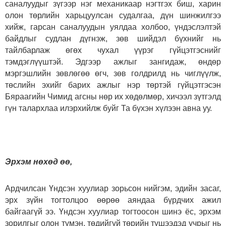
саналуудыг зүгээр нэг механикаар нэгтгэх биш, харин
олон төрлийн харьцуулсан судалгаа, дүн шинжилгээ
хийж, гарсан саналуудын уялдаа холбоо, үндэслэлтэй
байдлыг судлан дүгнэж, зөв шийдэл бүхнийг нь
тайлбарлаж өгөх чухал үүрэг гүйцэтгэснийг
тэмдэглүүштэй. Эдгээр ажлыг зангидаж, өндөр
мэргэшлийн зөвлөгөө өгч, зөв голдрилд нь чиглүүлж,
төслийн эхийг барих ажлыг нэр төртэй гүйцэтгэсэн
Бяраагийн Чимид агсны нөр их хөдөлмөр, хичээл зүтгэлд
гүн талархлаа илэрхийлж буйг Та бүхэн хүлээн авна уу.
Эрхэм нөхөд өө,
Ардчилсан Үндсэн хуулиар зорьсон нийгэм, эдийн засаг,
эрх зүйн тогтолцоо өөрөө аяндаа бүрдчих ажил
байгаагүй ээ. Үндсэн хуулиар тогтоосон шинэ ёс, эрхэм
зорилгыг олон түмэн, төдийгүй төрийн түшээдэд учрыг нь