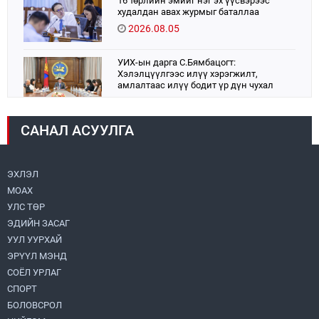
16 төрлийн эмийг нэг эх үүсвэрээс
худалдан авах журмыг баталлаа
2026.08.05
УИХ-ын дарга С.Бямбацогт:
Хэлэлцүүлгээс илүү хэрэгжилт,
амлалтаас илүү бодит үр дүн чухал
2026.08.04
САНАЛ АСУУЛГА
Монголбанк 7 дугаар сард 1,439.2 кг үнэт
металл худалдан авлаа
2026.08.05
ЭХЛЭЛ
МОАХ
Монгол Улс “COP17”-д “Тал хээрийн
төлөвлөгөө”-гөө танилцуулна
УЛС ТӨР
2026.08.05
ЭДИЙН ЗАСАГ
УУЛ УУРХАЙ
Нийслэлийн Засаг дарга бөгөөд
ЭРҮҮЛ МЭНД
Улаанбаатар хотын Захирагч
СОЁЛ УРЛАГ
Б.Пүрэвдагва ХУД-ийн 12,13, 14-р
хорооны үер, усны эрсдэлтэй цэгүүдэд
СПОРТ
2026.08.04
ажиллалаа
БОЛОВСРОЛ