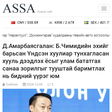
CNY / 538.8₮
KRW / 2.67₮
SEK / 401.7₮
р "Нарантуул", "Дүнжингарав" худалдааны төвийн авто зогсоолыг ха
Д.Амарбаясгалан: Б.Чимидийн эхийг
барьсан Үндсэн хуулиар тунхагласан
хууль дээдлэх ёсыг улам бататгах
санаа зорилгыг тууштай баримтлах
нь бидний үүрэг юм
Tsolmon
2024-12-05
3