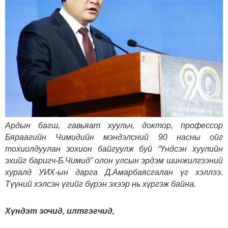
Ардын багш, гавьяат хуульч, доктор, профессор
Бяраагийн Чимидийн мэндэлсний 90 насны ойг
тохиолдуулан зохион байгуулж буй “Үндсэн хуулийн
эхийг баригч-Б.Чимид” олон улсын эрдэм шинжилгээний
хуралд УИХ-ын дарга Д.Амарбаясгалан үг хэллээ.
Түүний хэлсэн үгийг бүрэн эхээр нь хүргэж байна.
Хүндэт зочид, илтгэгчид,