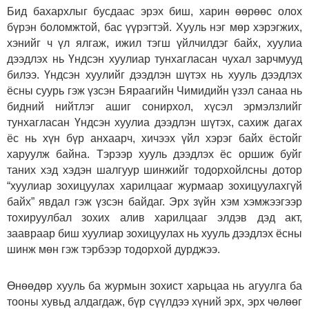
Бид бахархлыг бусдаас эрэх биш, харин өөрөөс олох
бүрэн боломжтой, бас үүрэгтэй. Хууль нэг мөр хэрэгжих,
хэнийг ч үл ялгаж, ижил тэгш үйлчилдэг байх, хуулиа
дээдлэх нь Үндсэн хуулиар тунхагласан чухал зарчмууд
билээ. Үндсэн хуулийг дээдлэн шүтэх нь хууль дээдлэх
ёсны суурь гэж үзсэн Бяраагийн Чимидийн үзэл санаа нь
бидний нийтлэг ашиг сонирхол, хүсэл эрмэлзлийг
тунхагласан Үндсэн хуулиа дээдлэн шүтэх, сахиж дагах
ёс нь хүн бүр анхаарч, хичээх үйл хэрэг байх ёстойг
харуулж байна. Тэрээр хууль дээдлэх ёс оршиж буйг
таних хэд хэдэн шалгуур шинжийг тодорхойлсны дотор
“хуулиар зохицуулах харилцааг журмаар зохицуулахгүй
байх” явдал гэж үзсэн байдаг. Эрх зүйн хэм хэмжээгээр
тохируулбал зохих алив харилцааг элдэв дэд акт,
заавраар биш хуулиар зохицуулах нь хууль дээдлэх ёсны
шинж мөн гэж тэрбээр тодорхой дурджээ.
Өнөөдөр хууль ба журмын зохист харьцаа нь агуулга ба
тооны хувьд алдагдаж, бүр сүүлдээ хүний эрх, эрх чөлөөг