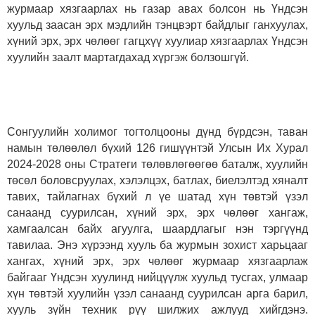
журмаар хязгаарлах нь газар авах болсон нь Үндсэн
хуульд заасан эрх мэдлийн тэнцвэрт байдлыг ганхуулах,
хүний эрх, эрх чөлөөг гагцхүү хуулиар хязгаарлах Үндсэн
хуулийн заалт мартагдахад хүргэж болзошгүй.
Сонгуулийн холимог тогтолцооны дүнд бүрдсэн, таван
намын төлөөлөл бүхий 126 гишүүнтэй Улсын Их Хурал
2024-2028 оны Стратеги төлөвлөгөөгөө баталж, хуулийн
төсөл боловсруулах, хэлэлцэх, батлах, биелэлтэд хяналт
тавих, тайлагнах бүхий л үе шатад хүн төвтэй үзэл
санаанд суурилсан, хүний эрх, эрх чөлөөг хангаж,
хамгаалсан байх агуулга, шаардлагыг нэн тэргүүнд
тавилаа. Энэ хүрээнд хууль ба журмын зохист харьцааг
хангах, хүний эрх, эрх чөлөөг журмаар хязгаарлаж
байгааг Үндсэн хуулинд нийцүүлж хуульд тусгах, улмаар
хүн төвтэй хуулийн үзэл санаанд суурилсан арга барил,
хууль зүйн техник рүү шилжих ажлууд хийгдэнэ.