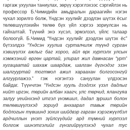
гаргаж ухуулан таниулах, зөрүү хэрэглэхээс сэргийлэх нь
профессор Б.Чимидийн амьдралын дараагийн нэгэн
чухал зорилго болж, Үндсэн хуулийг дээдлэн шүтэх ёсыг
төлөвшүүлэхийн төлөө бүх үйл хэргээ зориулсан нь
гайхалтай. Түүний энэ хүсэл, эрмэлзэл, үйлс талаар
болоогүй. Б.Чимид “Үндсэн хуулийг дээдлэн шүтэх ёс”
бүтээлдээ “
Үндсэн хуулиа сурталчилж түүнд сурган
хэвшүүлэх ажлыг баг хороо, айл өрх хүртэлх улсын
хэмжээний өргөн цартай, улирал жил дамнасан “урт”
хугацаатай шахаж шаардаж, шалган дүгнэдэг эзэн
шалгууртай тогтмол ажил хараахан болгосонгүй
алгуурлажээ.
” гэж нэгэнтээ сануулан үлдээсэн
байдаг. Түүнчлэн “
Үндсэн хууль дээдлэх үзэл дадлыг
нийт иргэн, төрийн албан хаагч, улс төрчид, ялангуяа
залуу үеийнхэнд итгэл үнэмшил, дадал зуршил болон
төлөвшүүлэхэд зориуд анхаарал тавьж төрийн
бодлогын түвшинд зохих шийдвэр гарган хэрэгжүүлбэл
ардчиллын үнэт зүйлсүүдийг ард түмний хүртээл
болгож шинэтгэлийг гүнзгийрүүлэхэд чухал тус