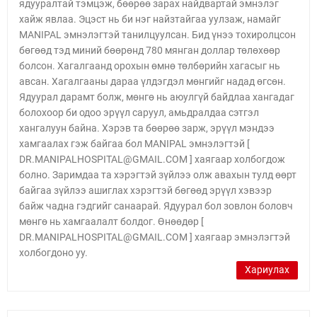
ядууралтай тэмцэж, бөөрөө зарах найдвартай эмнэлэг
хайж явлаа. Эцэст нь би нэг найзтайгаа уулзаж, намайг
MANIPAL эмнэлэгтэй танилцуулсан. Бид үнээ тохиролцсон
бөгөөд тэд миний бөөрөнд 780 мянган доллар төлөхөөр
болсон. Хагалгаанд орохын өмнө төлбөрийн хагасыг нь
авсан. Хагалгааны дараа үлдэгдэл мөнгийг надад өгсөн.
Ядуурал дарамт болж, мөнгө нь аюулгүй байдлаа хангадаг
болохоор би одоо эрүүл саруул, амьдралдаа сэтгэл
хангалуун байна. Хэрэв та бөөрөө зарж, эрүүл мэндээ
хамгаалах гэж байгаа бол MANIPAL эмнэлэгтэй [
DR.MANIPALHOSPITAL@GMAIL.COM ] хаягаар холбогдож
болно. Заримдаа та хэрэгтэй зүйлээ олж авахын тулд өөрт
байгаа зүйлээ ашиглах хэрэгтэй бөгөөд эрүүл хэвээр
байж чадна гэдгийг санаарай. Ядуурал бол зовлон боловч
мөнгө нь хамгаалалт болдог. Өнөөдөр [
DR.MANIPALHOSPITAL@GMAIL.COM ] хаягаар эмнэлэгтэй
холбогдоно уу.
Хариулах