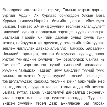
Өнөөдрөөс ялгаатай нь, тэр үед Тамгын газрын даргын
үүргийг Ардын Их Хурлаас сонгогдсон Улсын Бага
Хурлын гишүүн-Нарийн бичгийн дарга гүйцэтгэдэг
байсан. Тиймээс Б.Чимид хуулийн төслийн хэлэлцүүлэгт
гишүүний хувиар оролцохын зэрэгцээ хууль хэлэлцэх,
батлахад Нарийн бичгийн даргын хувьд хууль зүйн
техник, найруулгыг жигдрүүлэх, үг хэллэгийг сайжруулах,
зөвлөж чиглүүлэх давхар алба үүрч байжээ. Бяраагийн
Чимидийн оролцож, зөвлөж батлуулсан хуулиуд өнөөг
хүртэл “Чимидийн хуулиуд” гэж овоглогдож байгаа нь
“жинхэнэ” мэргэжилтэн хүний хичээнгүй ажилласан
хуулийн “амьдрах чадвар” илүү байдгийг түүний түүх,
замнал нотолжээ. Үндсэн хуулийн төслийг хэлэлцсэн
тэмдэглэлүүдээс харахад төслийн эхийг баригчийн нөр
их хөдөлмөр, асуудлынхаа чиг, голыг алдахгүйг хичээж
байгаа зүтгэл, зарим үндэслэлгүй дайралтад сөхрөөгүй
ухаан зэрэг олон чанар түүнээс харагддаг. Түүнчлэн
Үндсэн хуулийн төсөл дээр ажилласан баг гарсан