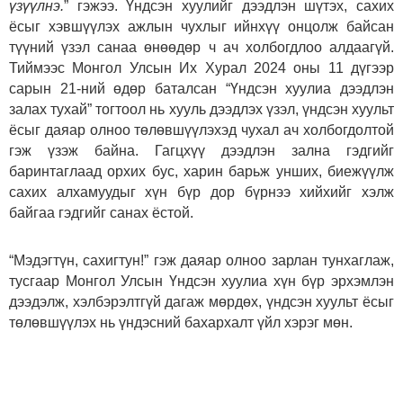
үзүүлнэ.
” гэжээ. Үндсэн хуулийг дээдлэн шүтэх, сахих
ёсыг хэвшүүлэх ажлын чухлыг ийнхүү онцолж байсан
түүний үзэл санаа өнөөдөр ч ач холбогдлоо алдаагүй.
Тиймээс Монгол Улсын Их Хурал 2024 оны 11 дүгээр
сарын 21-ний өдөр баталсан “Үндсэн хуулиа дээдлэн
залах тухай” тогтоол нь хууль дээдлэх үзэл, үндсэн хуульт
ёсыг даяар олноо төлөвшүүлэхэд чухал ач холбогдолтой
гэж үзэж байна. Гагцхүү дээдлэн зална гэдгийг
баринтаглаад орхих бус, харин барьж унших, биежүүлж
сахих алхамуудыг хүн бүр дор бүрнээ хийхийг хэлж
байгаа гэдгийг санах ёстой.
“Мэдэгтүн, сахигтун!” гэж даяар олноо зарлан тунхаглаж,
тусгаар Монгол Улсын Үндсэн хуулиа хүн бүр эрхэмлэн
дээдэлж, хэлбэрэлтгүй дагаж мөрдөх, үндсэн хуульт ёсыг
төлөвшүүлэх нь үндэсний бахархалт үйл хэрэг мөн.