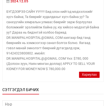
2024.12.05
БҮГДЭЭРЭЭ САЙН УУ!!!!! Бид олон нийтэд мэдээлэхийг
хүсч байна; Та бөөрийг худалдахыг хүсч байна уу? Та
санхүүгийн хямралын улмаас бөөрийг зарж борлуулах
боломжийг эрэлхийлж байна уу, юу хийхээ мэдэхгүй байна
уу? Дараа нь бидэнтэй холбоо бариад
DR.MANIPALHOSPITAL@GMAIL.COM хаягаар бид танд
бөөрнийх нь хэмжээгээр санал болгох болно. Яагаад
гэвэл манай эмнэлэгт бөөрний дутагдалд орж,
91424323800802. имэйл:
DR.MANIPALHOSPITAL@@GMAIL.COM Yнэ: $780, 000
(Долоон зуун, Наян мянган доллар) APPLY TO SELL YOUR
KIDNEY FOR MONEY NOW $ 780,000.00
Хариулах
СЭТГЭГДЭЛ БИЧИХ