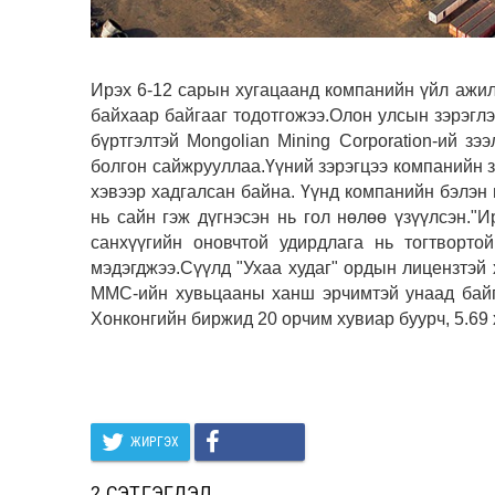
Ирэх 6-12 сарын хугацаанд компанийн үйл ажил
байхаар байгааг тодотгожээ.Олон улсын зэрэглэ
бүртгэлтэй Mongolian Mining Corporation-ий зэ
болгон сайжрууллаа.Үүний зэрэгцээ компанийн зэ
хэвээр хадгалсан байна. Үүнд компанийн бэлэн 
нь сайн гэж дүгнэсэн нь гол нөлөө үзүүлсэн.
санхүүгийн оновчтой удирдлага нь тогтворт
мэдэгджээ.Сүүлд "Ухаа худаг" ордын лицензтэй
MMC-ийн хувьцааны ханш эрчимтэй унаад байг
Хонконгийн биржид 20 орчим хувиар буурч, 5.69 
ЖИРГЭХ
2 СЭТГЭГДЭЛ