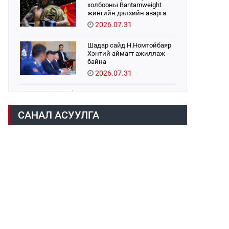
холбооны Bantamweight
жингийн дэлхийн аварга
Б.Энх-Оргил аваргын бүс
2026.07.31
хамгаалах тулаанаа
өнөөдөр хийнэ.
Шадар сайд Н.Номтойбаяр
Хэнтий аймагт ажиллаж
байна
2026.07.31
Авто зам шинээр барина
2026.07.31
САНАЛ АСУУЛГА
Хөвсгөл нуурын их
цэвэрлэгээний аяны
хүрээнд 301 тонн хог
хаягдлыг төвлөрүүлжээ
2026.07.31
ЦАНХИЙН ЗҮҮН УУРХАЙН
ГЭРЭЭТ КОМПАНИУДАД
ХӨНДЛӨНГИЙН АУДИТ
ХИЙВ
2026.07.31