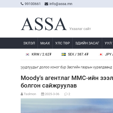
99100661
info@assa.mn
ЭХЛЭЛ
МоАХ
УЛС ТӨР
ЭДИЙН ЗАСАГ
УУЛ
₮
KRW / 2.62₮
SEK / 387.4₮
JPY / 22.96₮
буй асуудлуудыг долоо хоног бүр Засгийн газрын хуралдаанд танил
Moody's агентлаг MMC-ийн зээл
болгон сайжруулав
Tsolmon
2025-3-06
2