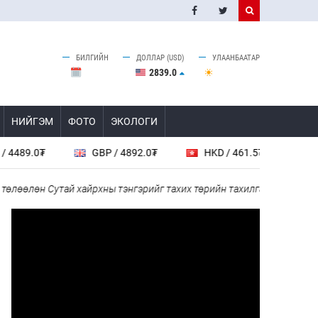
БИЛГИЙН
ДОЛЛАР (USD)
УЛААНБААТАР
2839.0
НИЙГЭМ
ФОТО
ЭКОЛОГИ
0₮
GBP / 4892.0₮
HKD / 461.5₮
CAD / 259
лөн Сутай хайрхны тэнгэрийг тахих төрийн тахилгад оролцлоо