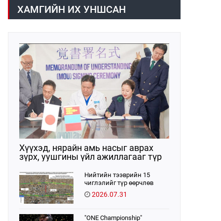
/02:30 цагт/ 7 вагон буюу 420 тонн
газраас танилцууллаа.
ХАМГИЙН ИХ УНШСАН
АИ-92 автобензин орж иржээ.
Хүүхэд, нярайн амь насыг аврах
зүрх, уушгины үйл ажиллагааг түр
орлон дэмжих ЭКМО технологийг
ЭХЭМҮТ-д нэвтрүүлнэ
Нийтийн тээврийн 15
чиглэлийг түр өөрчлөв
2026.07.31
"ONE Championship"