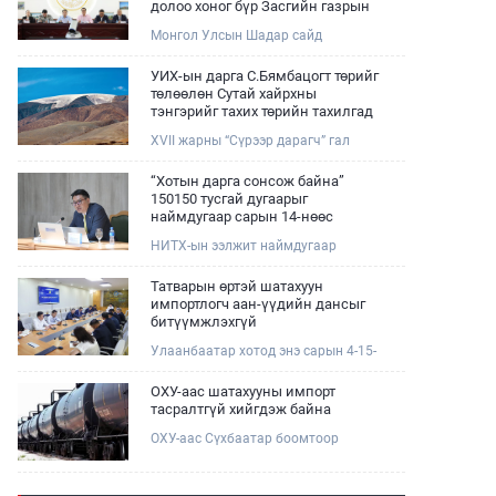
долоо хоног бүр Засгийн газрын
хуралдаанд танилцуулж,
Монгол Улсын Шадар сайд
шийдвэрлүүлнэ
Н.Номтойбаяр өнөөдөр Өмнөговь,
Дундговь аймагт ажиллалаа.
УИХ-ын дарга С.Бямбацогт төрийг
Ерөнхий сайдын 10 дугаар албан
төлөөлөн Сутай хайрхны
даалгавар, Улсын Онцгой комиссын
тэнгэрийг тахих төрийн тахилгад
даргын 3 дугаар тушаалын хүрээнд
оролцлоо
XVII жарны “Сүрээр дарагч” гал
Өмнөговь аймагт байгаль орчин,
морин жилийн зуны адаг хөхөгчин
уул уурхайн 358 зөрчил илрүүлж,
хонь сарын 23-ны өлзий
200 гаруйг нь арилгуулаад байна.
“Хотын дарга сонсож байна”
дэмбэрэлтэй өдөр /2026.08.06/
150150 тусгай дугаарыг
Сутай хайрхны тэнгэрийг тайх
наймдугаар сарын 14-нөөс
төрийн тахилга боллоо.
ажиллуулж эхэлнэ
НИТХ-ын ээлжит наймдугаар
хуралдаан болж байна. Өнөөдрийн
хуралдаанаар нийслэлийн нутгийн
Татварын өртэй шатахуун
захиргааны байгууллага, албан
импортлогч аан-үүдийн дансыг
тушаалтанд 2025, 2026 оны эхний
битүүмжлэхгүй
хагас жилийн байдлаар иргэдээс
Улаанбаатар хотод энэ сарын 4-15-
ирсэн өргөдөл, гомдлын
ны өдрийг хүртэл тэгш, сондгой
шийдвэрлэлтийн тайлан
дугаарын зохицуулалтаар нэг удаа
мэдээллийг сонслоо.
ОХУ-аас шатахууны импорт
50,000 төгрөгт автобензин олгож
тасралтгүй хийгдэж байна
буй. Эхний үр дүнд, шатахуун түгээх
ОХУ-аас Сүхбаатар боомтоор
станцуудын өдрийн борлуулалт
импортоор орж ирсэн шатахууны
хоёр дахин буурч нэг машиныг
мэдээллийг хүргэж байна.
цэнэглэх хурд нэмэгдсэн болохыг
Наймдугаар сарын 06-ны өдөр
Ашигт малтмал, газрын тосны