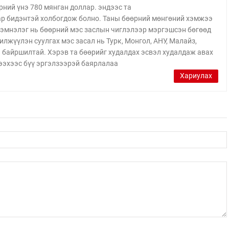
рний үнэ 780 мянган доллар. эндээс та
 бидэнтэй холбогдож болно. Таны бөөрний мөнгөний хэмжээ
эмнэлэг нь бөөрний мэс заслын чиглэлээр мэргэшсэн бөгөөд
илжүүлэн суулгах мэс засал нь Турк, Монгол, АНУ, Малайз,
н байршилтай. Хэрэв та бөөрийг худалдах эсвэл худалдаж авах
ээхээс бүү эргэлзээрэй баярлалаа
Хариулах