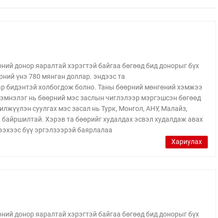
ний донор яаралтай хэрэгтэй байгаа бөгөөд бид донорыг бүх
рний үнэ 780 мянган доллар. эндээс та
 бидэнтэй холбогдож болно. Таны бөөрний мөнгөний хэмжээ
эмнэлэг нь бөөрний мэс заслын чиглэлээр мэргэшсэн бөгөөд
илжүүлэн суулгах мэс засал нь Турк, Монгол, АНУ, Малайз,
н байршилтай. Хэрэв та бөөрийг худалдах эсвэл худалдаж авах
ээхээс бүү эргэлзээрэй баярлалаа
Хариулах
ний донор яаралтай хэрэгтэй байгаа бөгөөд бид донорыг бүх