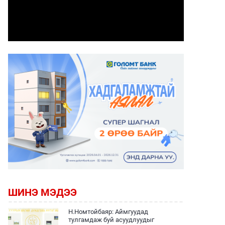
ШИНЭ МЭДЭЭ
Н.Номтойбаяр: Аймгуудад
тулгамдаж буй асуудлуудыг