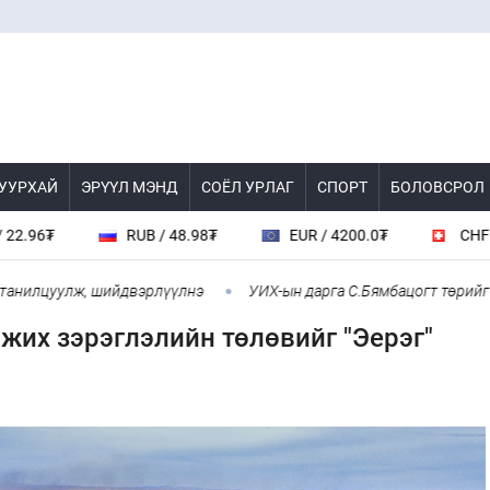
 УУРХАЙ
ЭРҮҮЛ МЭНД
СОЁЛ УРЛАГ
СПОРТ
БОЛОВСРОЛ
RUB / 48.98₮
EUR / 4200.0₮
CHF / 4489.
цуулж, шийдвэрлүүлнэ
УИХ-ын дарга С.Бямбацогт төрийг төлөө
жих зэрэглэлийн төлөвийг "Эерэг"