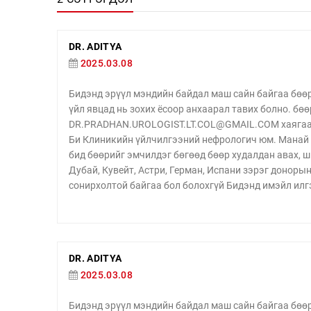
DR. ADITYA
2025.03.08
Бидэнд эрүүл мэндийн байдал маш сайн байгаа бөөр
үйл явцад нь зохих ёсоор анхаарал тавих болно. бөө
DR.PRADHAN.UROLOGIST.LT.COL@GMAIL.COM хаягаар
Би Клиникийн үйлчилгээний нефрологич юм. Манай 
бид бөөрийг эмчилдэг бөгөөд бөөр худалдан авах, ш
Дубай, Кувейт, Астри, Герман, Испани зэрэг доноры
сонирхолтой байгаа бол болохгүй Бидэнд имэйл илг
DR. ADITYA
2025.03.08
Бидэнд эрүүл мэндийн байдал маш сайн байгаа бөөр