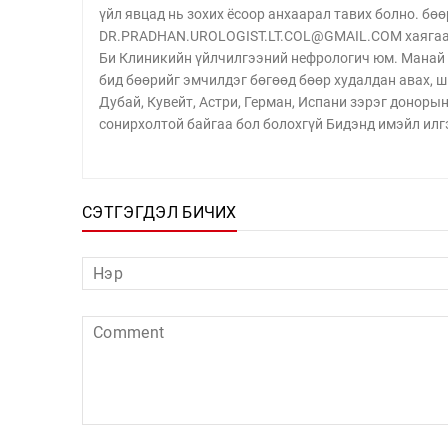
үйл явцад нь зохих ёсоор анхаарал тавих болно. бөө
DR.PRADHAN.UROLOGIST.LT.COL@GMAIL.COM хаягаар
Би Клиникийн үйлчилгээний нефрологич юм. Манай 
бид бөөрийг эмчилдэг бөгөөд бөөр худалдан авах, ш
Дубай, Кувейт, Астри, Герман, Испани зэрэг доноры
сонирхолтой байгаа бол болохгүй Бидэнд имэйл илг
СЭТГЭГДЭЛ БИЧИХ