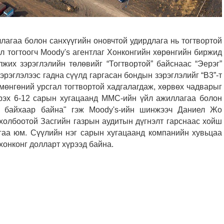
лагаа болон санхүүгийн оновчтой удирдлага нь тогтвортой
л тогтоогч Moody's агентлаг Хонконгийн хөрөнгийн биржид
элжих зэрэглэлийн төлөвийг “Тогтвортой” байснаас “Эерэг”
рэглэлээс гадна сүүлд гаргасан бондын зэрэглэлийг “B3”-т
мөнгөний урсгал тогтвортой хадгалагдаж, хөрвөх чадварыг
"Ирэх 6-12 сарын хугацаанд MMC-ийн үйл ажиллагаа болон
ой байхаар байна" гэж Moody's-ийн шинжээч Даниел Жо
 холбоотой Засгийн газрын аудитын дүгнэлт гарснаас хойш
аа юм. Сүүлийн нэг сарын хугацаанд компанийн хувьцаа
хонконг долларт хүрээд байна.