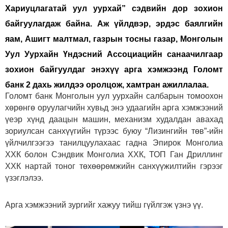
Хариуцлагатай уул уурхай” сэдвийн дор зохион
байгуулагдаж байна. Аж үйлдвэр, эрдэс баялгийн
яам, Ашигт малтмал, газрын тосны газар, Монголын
Уул Уурхайн Үндэсний Ассоциацийн санаачилгаар
зохион байгуулдаг энэхүү арга хэмжээнд Голомт
банк 2 дахь жилдээ оролцож, хамтран ажиллалаа.
Голомт банк Монголын уул уурхайн салбарын томоохон
хөрөнгө оруулагчийн хувьд энэ удаагийн арга хэмжээний
үеэр хүнд даацын машин, механизм худалдан авахад
зориулсан санхүүгийн түрээс буюу “Лизингийн төв”-ийн
үйлчилгээгээ танилцуулахаас гадна Эпирок Монголиа
ХХК болон Сэндвик Монголиа ХХК, ТОП Ган Дриллинг
ХХК нартай тоног төхөөрөмжийн санхүүжилтийн гэрээг
үзэглэлээ.
Арга хэмжээний зургийг хажуу тийш гүйлгэж үзнэ үү.