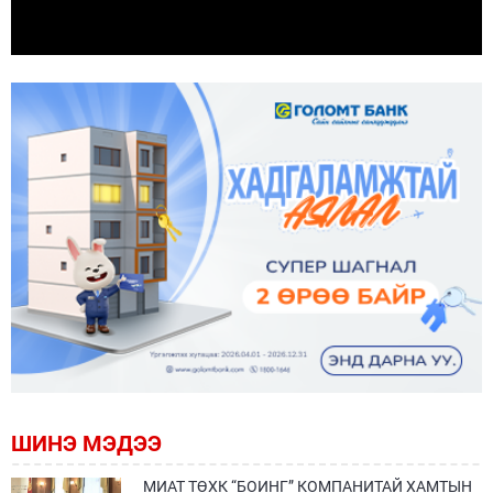
ШИНЭ МЭДЭЭ
МИАТ ТӨХК “БОИНГ” КОМПАНИТАЙ ХАМТЫН