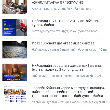
АЖИЛЛАГААГАА ӨРГӨЖҮҮЛНЭ
АНУ-ын “Боинг” компанийн Хойд Ази дахь
арилжааны нисэх онгоцны борлуулалт,
маркетингийн асуудал хариуцсан Дэд ерөнхийлөгч
Жэф Эдвардс тэргүүтэй төлөөлөгчдийг Зам,
Нийслэлд 107 ШТС-аар АИ 92 автобензин
тээврийн сайд Б.Дэлгэрсайхан хүлээн авч уулзав.
түгээж байна
Шатахуун түгээх станцуудыг хошууныхаа тоог
нэмэгдүүлэх үүрэг, чиглэл өгч, ажиллаж байна.
Ирэх 10 хоногт цаг агаар ямар байх вэ
Наймдугаар сарын 9-нд нутгийн баруун хагаст, 10-нд
нутгийн зүүн хагаст, 11-нд нутгийн зүүн өмнөд
хэсгээр ахиухан хэмжээний бороо орох тул
болзошгүй үер, усны аюулаас анхаарна уу.
Нийслэлийн цэцэрлэгт хамрагдах I шатны
бүртгэл эхлэхэд 3 хоног үлдлээ
Нийслэлийн цэцэрлэгт хамрагдах хүсэлтийг 2026
оны 08 сарын 10-ны өдрөөс 08 сарын 23-ны өдрийг
дуустал "E-Mongolia" платформоор дамжуулан
цахимаар хүлээн авна.Хүүхдээ цэцэрлэгт хамруулах
Төсвийн байнгын хороо 67 асуудал хэлэлцэж,
үйлчилгээг авахдаа дараах зүйлсийг анхаарна уу.
нийслэлийн төсвийн талаарх ерөнхий
хяналтын сонсгол зохион байгуулсан байна
Улсын Их Хурлын 2026 оны хаврын ээлжит чуулганы
хугацаанд Төсвийн байнгын хороо эрхлэх
асуудлынхаа хүрээнд хууль санаачлагчаас өргөн