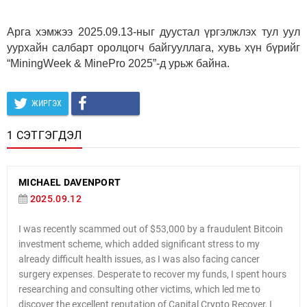
Арга хэмжээ 2025.09.13-ныг дуустал үргэлжлэх тул уул
уурхайн салбарт оролцогч байгууллага, хувь хүн бүрийг
“MiningWeek & MinePro 2025”-д урьж байна.
ЖИРГЭХ
1 СЭТГЭГДЭЛ
MICHAEL DAVENPORT
2025.09.12
I was recently scammed out of $53,000 by a fraudulent Bitcoin
investment scheme, which added significant stress to my
already difficult health issues, as I was also facing cancer
surgery expenses. Desperate to recover my funds, I spent hours
researching and consulting other victims, which led me to
discover the excellent reputation of Capital Crypto Recover, I