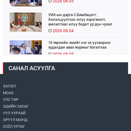
2026.08.05
УИХ-ын дарга С.Бямбацогт:
Хэлэлцүүлгээс илүү хэрэгжилт,
амлалтаас илүү бодит үр дүн чухал
2026.08.04
16 төрлийн эмийг нэг эх үүсвэрээс
худалдан авах журмыг баталлаа
2026.08.05
САНАЛ АСУУЛГА
Монголбанк 7 дугаар сард 1,439.2 кг үнэт
металл худалдан авлаа
2026.08.05
ЭХЛЭЛ
МОАХ
Монгол Улс “COP17”-д “Тал хээрийн
төлөвлөгөө”-гөө танилцуулна
УЛС ТӨР
2026.08.05
ЭДИЙН ЗАСАГ
УУЛ УУРХАЙ
УИХ-ын асуулгын цагийг гурван удаа
ЭРҮҮЛ МЭНД
зохион байгуулж, гишүүдийн асуултыг
СОЁЛ УРЛАГ
Ерөнхий сайдад хүргүүлж, цахим