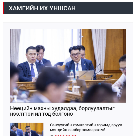
мэдүүлсэн хууль, Улсын Их Хурлын бусад
ХАМГИЙН ИХ УНШСАН
шийдвэрийн төслийг урьдчилан хэлэлцэж санал,
дүгнэлт гарган нэгдсэн хуралдаанд хэлэлцүүлэх,
Улсын Их Хурлын хяналтыг хэрэгжүүлэх, хуульд
тусгайлан заасан асуудлаар Улсын Их Хурлын
тогтоолын төсөл боловсруулах чиг үүргээ
хэрэгжүүлэн ажиллажээ.
Нөөцийн махны худалдаа, борлуулалтыг
нээлттэй ил тод болгоно
Санхүүгийн хэмнэлтийн горимд эрүүл
мэндийн салбар хамаарахгүй