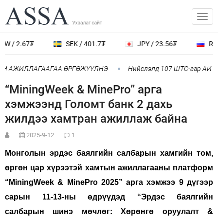
 2.67₮
SEK / 401.7₮
JPY / 23.56₮
RUB / 4
 АЖИЛЛАГААГАА ӨРГӨЖҮҮЛНЭ
Нийслэлд 107 ШТС-аар АИ 92 ав
“MiningWeek & MinePro” арга
хэмжээнд Голомт банк 2 дахь
жилдээ хамтран ажиллаж байна
2025-9-12
1
Монголын эрдэс баялгийн салбарын хамгийн том,
өргөн цар хүрээтэй хамтын ажиллагааны платформ
“MiningWeek & MinePro 2025” арга хэмжээ 9 дүгээр
сарын 11-13-ны өдрүүдэд “Эрдэс баялгийн
салбарын шинэ мөчлөг: Хөрөнгө оруулалт &