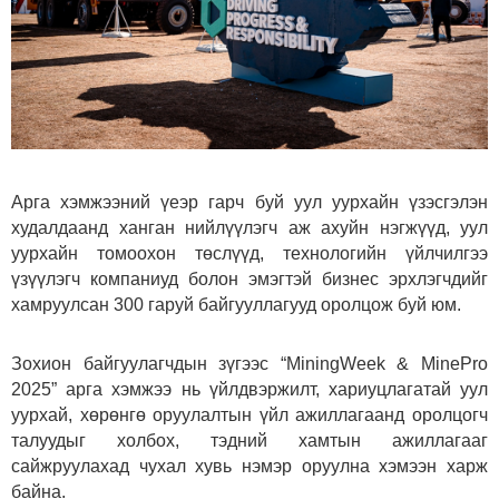
Арга хэмжээний үеэр гарч буй уул уурхайн үзэсгэлэн
худалдаанд ханган нийлүүлэгч аж ахуйн нэгжүүд, уул
уурхайн томоохон төслүүд, технологийн үйлчилгээ
үзүүлэгч компаниуд болон эмэгтэй бизнес эрхлэгчдийг
хамруулсан 300 гаруй байгууллагууд оролцож буй юм.
Зохион байгуулагчдын зүгээс “MiningWeek & MinePro
2025” арга хэмжээ нь үйлдвэржилт, хариуцлагатай уул
уурхай, хөрөнгө оруулалтын үйл ажиллагаанд оролцогч
талуудыг холбох, тэдний хамтын ажиллагааг
сайжруулахад чухал хувь нэмэр оруулна хэмээн харж
байна.