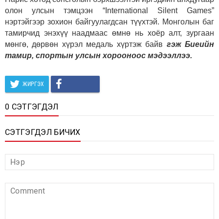
олон улсын тэмцээн “International Silent Games”
нэртэйгээр зохион байгуулагдсан түүхтэй. Монголын баг
тамирчид энэхүү наадмаас өмнө нь хоёр алт, зургаан
мөнгө, дөрвөн хүрэл медаль хүртэж байв
гэж Биеийн
тамир, спортын улсын хорооноос мэдээллээ.
ЖИРГЭХ
0 СЭТГЭГДЭЛ
СЭТГЭГДЭЛ БИЧИХ