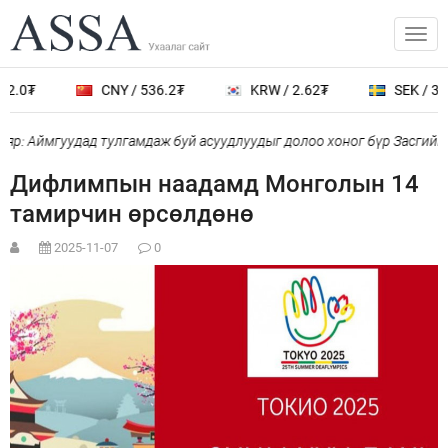
2.0₮
CNY / 536.2₮
KRW / 2.62₮
SEK / 387
р: Аймгуудад тулгамдаж буй асуудлуудыг долоо хоног бүр Засгийн 
Дифлимпын наадамд Монголын 14
тамирчин өрсөлдөнө
2025-11-07
0