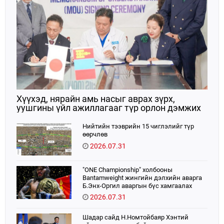
Хүүхэд, нярайн амь насыг аврах зүрх,
уушгины үйл ажиллагааг түр орлон дэмжих
ЭКМО технологийг ЭХЭМҮТ-д нэвтрүүлнэ
Нийтийн тээврийн 15 чиглэлийг түр
өөрчлөв
2026.07.31
"ONE Championship" холбооны
Bantamweight жингийн дэлхийн аварга
Б.Энх-Оргил аваргын бүс хамгаалах
тулаанаа өнөөдөр хийнэ.
2026.07.31
Шадар сайд Н.Номтойбаяр Хэнтий