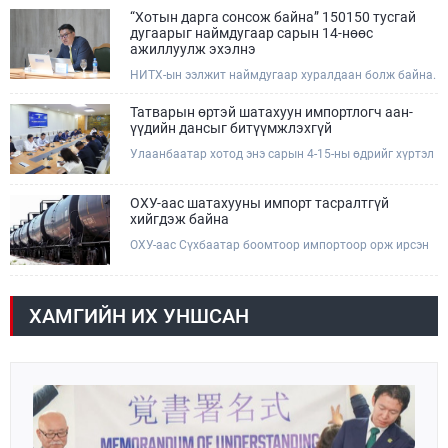
өдөр /2026.08.06/ Сутай хайрхны тэнгэрийг тайх
“Хотын дарга сонсож байна” 150150 тусгай
төрийн тахилга боллоо.
дугаарыг наймдугаар сарын 14-нөөс
ажиллуулж эхэлнэ
НИТХ-ын ээлжит наймдугаар хуралдаан болж байна.
Өнөөдрийн хуралдаанаар нийслэлийн нутгийн
захиргааны байгууллага, албан тушаалтанд 2025,
Татварын өртэй шатахуун импортлогч аан-
2026 оны эхний хагас жилийн байдлаар иргэдээс
үүдийн дансыг битүүмжлэхгүй
ирсэн өргөдөл, гомдлын шийдвэрлэлтийн тайлан
Улаанбаатар хотод энэ сарын 4-15-ны өдрийг хүртэл
мэдээллийг сонслоо.
тэгш, сондгой дугаарын зохицуулалтаар нэг удаа
50,000 төгрөгт автобензин олгож буй. Эхний үр дүнд,
шатахуун түгээх станцуудын өдрийн борлуулалт хоёр
ОХУ-аас шатахууны импорт тасралтгүй
дахин буурч нэг машиныг цэнэглэх хурд нэмэгдсэн
хийгдэж байна
болохыг Ашигт малтмал, газрын тосны газраас
ОХУ-аас Сүхбаатар боомтоор импортоор орж ирсэн
танилцууллаа.
шатахууны мэдээллийг хүргэж байна. Наймдугаар
сарын 06-ны өдөр /02:30 цагт/ 7 вагон буюу 420 тонн
АИ-92 автобензин орж иржээ.
ХАМГИЙН ИХ УНШСАН