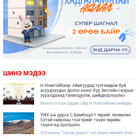
ШИНЭ МЭДЭЭ
Н.Номтойбаяр: Аймгуудад тулгамдаж буй
асуудлуудыг долоо хоног бүр Засгийн газрын
хуралдаанд танилцуулж, шийдвэрлүүлнэ
Монгол Улсын Шадар сайд Н.Номтойбаяр өнөөдөр
Өмнөговь, Дундговь аймагт ажиллалаа. Ерөнхий
сайдын 10 дугаар албан даалгавар, Улсын Онцгой
УИХ-ын дарга С.Бямбацогт төрийг төлөөлөн
комиссын даргын 3 дугаар тушаалын хүрээнд
Сутай хайрхны тэнгэрийг тахих төрийн
Өмнөговь аймагт байгаль орчин, уул уурхайн 358
тахилгад оролцлоо
зөрчил илрүүлж, 200 гаруйг нь арилгуулаад байна.
XVII жарны “Сүрээр дарагч” гал морин жилийн зуны
адаг хөхөгчин хонь сарын 23-ны өлзий дэмбэрэлтэй