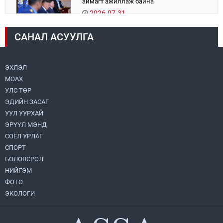
аймагт ажиллаж байна
2026.07.31
САНАЛ АСУУЛГА
Авто зам шинээр барина
2026.07.31
ЭХЛЭЛ
МОАХ
Хөвсгөл нуурын их цэвэрлэгээний аяны
хүрээнд 301 тонн хог хаягдлыг
УЛС ТӨР
төвлөрүүлжээ
ЭДИЙН ЗАСАГ
2026.07.31
УУЛ УУРХАЙ
ЭРҮҮЛ МЭНД
ЦАНХИЙН ЗҮҮН УУРХАЙН ГЭРЭЭТ
КОМПАНИУДАД ХӨНДЛӨНГИЙН АУДИТ
СОЁЛ УРЛАГ
ХИЙВ
СПОРТ
2026.07.31
БОЛОВСРОЛ
НИЙГЭМ
Бүсчилсэн хөгжил, гамшгийн эрсдэлийг
ФОТО
бууруулах чиглэлээр НҮБ-тай хамтын
ажиллагаагаа өргөжүүлэхээр санал
ЭКОЛОГИ
солилцлоо
2026.07.31
Ирэх 10 хоногийн цаг агаарын