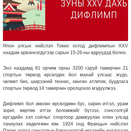
Япон улсын нийслэл Токио хотод дифлимпын XXV
наадам арваннэгдүгээр сарын 15-26-ны өдрүүдэд болно.
Энэ наадамд 81 орчим орны 3200 гаруй тамирчин 21
спортын төрөлд өрсөлдөх бол манай улсаас жүдо,
чөлөөт бөх, ширээний теннис, хөнгөн атлетик, буудлага
спортын төрөлд 14 тамирчин оролцохоо мэдүүлжээ.
Дифлимп бол зөвхөн өрсөлдөөн бус, харин итгэл, урам
зориг, өөртөө итгэх боломжийг бүтээх, сонсголгүй
иргэдийн хэл соёлыг спортоор дамжуулан олон улсад
таниулах хөдөлгөөн юм. 1924 онд Францын нийслэл
Парис хотод сонсголын бэрхшээлтэй иргэдийн анхдугаар