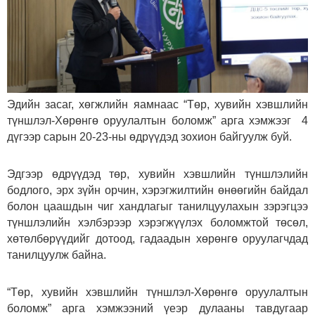
Эдийн засаг, хөгжлийн яамнаас “Төр, хувийн хэвшлийн
түншлэл-Хөрөнгө оруулалтын боломж” арга хэмжээг 4
дүгээр сарын 20-23-ны өдрүүдэд зохион байгуулж буй.
Эдгээр өдрүүдэд төр, хувийн хэвшлийн түншлэлийн
бодлого, эрх зүйн орчин, хэрэгжилтийн өнөөгийн байдал
болон цаашдын чиг хандлагыг танилцуулахын зэрэгцээ
түншлэлийн хэлбэрээр хэрэгжүүлэх боломжтой төсөл,
хөтөлбөрүүдийг дотоод, гадаадын хөрөнгө оруулагчдад
танилцуулж байна.
“Төр, хувийн хэвшлийн түншлэл-Хөрөнгө оруулалтын
боломж” арга хэмжээний үеэр дулааны тавдугаар