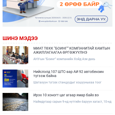
ШИНЭ МЭДЭЭ
МИАТ ТӨХК “БОИНГ” КОМПАНИТАЙ ХАМТЫН
АЖИЛЛАГААГАА ӨРГӨЖҮҮЛНЭ
АНУ-ын “Боинг” компанийн Хойд Ази дахь
арилжааны нисэх онгоцны борлуулалт,
маркетингийн асуудал хариуцсан Дэд ерөнхийлөгч
Жэф Эдвардс тэргүүтэй төлөөлөгчдийг Зам,
Нийслэлд 107 ШТС-аар АИ 92 автобензин
тээврийн сайд Б.Дэлгэрсайхан хүлээн авч уулзав.
түгээж байна
Шатахуун түгээх станцуудыг хошууныхаа тоог
нэмэгдүүлэх үүрэг, чиглэл өгч, ажиллаж байна.
Ирэх 10 хоногт цаг агаар ямар байх вэ
Наймдугаар сарын 9-нд нутгийн баруун хагаст, 10-нд
нутгийн зүүн хагаст, 11-нд нутгийн зүүн өмнөд
хэсгээр ахиухан хэмжээний бороо орох тул
болзошгүй үер, усны аюулаас анхаарна уу.