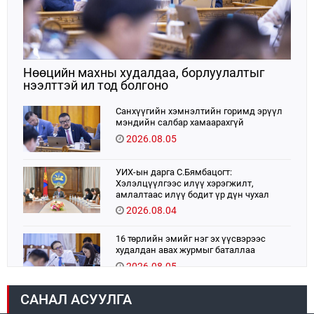
Нөөцийн махны худалдаа, борлуулалтыг
нээлттэй ил тод болгоно
Санхүүгийн хэмнэлтийн горимд эрүүл
мэндийн салбар хамаарахгүй
2026.08.05
УИХ-ын дарга С.Бямбацогт:
Хэлэлцүүлгээс илүү хэрэгжилт,
амлалтаас илүү бодит үр дүн чухал
2026.08.04
16 төрлийн эмийг нэг эх үүсвэрээс
худалдан авах журмыг баталлаа
2026.08.05
САНАЛ АСУУЛГА
Монголбанк 7 дугаар сард 1,439.2 кг үнэт
металл худалдан авлаа