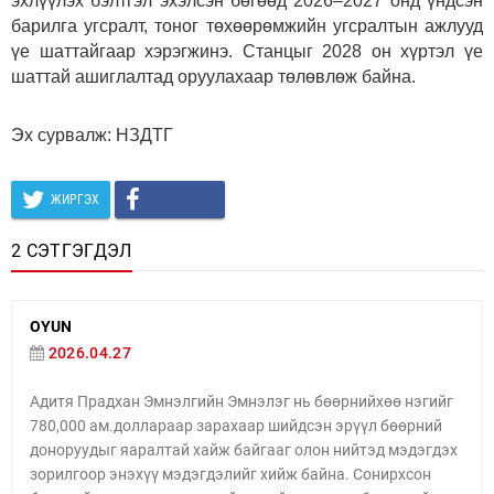
эхлүүлэх бэлтгэл эхэлсэн бөгөөд 2026–2027 онд үндсэн
барилга угсралт, тоног төхөөрөмжийн угсралтын ажлууд
үе шаттайгаар хэрэгжинэ. Станцыг 2028 он хүртэл үе
шаттай ашиглалтад оруулахаар төлөвлөж байна.
Эх сурвалж: НЗДТГ
ЖИРГЭХ
2 СЭТГЭГДЭЛ
OYUN
2026.04.27
Адитя Прадхан Эмнэлгийн Эмнэлэг нь бөөрнийхөө нэгийг
780,000 ам.доллараар зарахаар шийдсэн эрүүл бөөрний
доноруудыг яаралтай хайж байгааг олон нийтэд мэдэгдэх
зорилгоор энэхүү мэдэгдэлийг хийж байна. Сонирхсон