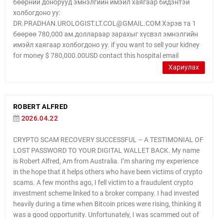
бөөрний донорууд эмнэлгийн имэйл хаягаар бидэнтэй
холбогдоно уу:
DR.PRADHAN.UROLOGIST.LT.COL@GMAIL.COM Хэрэв та 1
бөөрөө 780,000 ам.доллараар зарахыг хүсвэл эмнэлгийн
имэйл хаягаар холбогдоно уу. if you want to sell your kidney
for money $ 780,000.00USD contact this hospital email
Хариулах
ROBERT ALFRED
2026.04.22
CRYPTO SCAM RECOVERY SUCCESSFUL – A TESTIMONIAL OF
LOST PASSWORD TO YOUR DIGITAL WALLET BACK. My name
is Robert Alfred, Am from Australia. I’m sharing my experience
in the hope that it helps others who have been victims of crypto
scams. A few months ago, I fell victim to a fraudulent crypto
investment scheme linked to a broker company. I had invested
heavily during a time when Bitcoin prices were rising, thinking it
was a good opportunity. Unfortunately, I was scammed out of