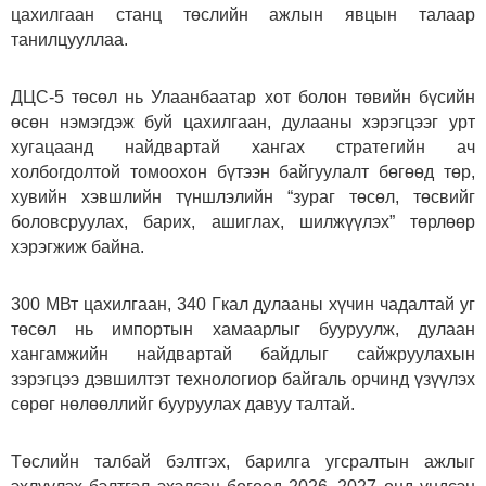
цахилгаан станц төслийн ажлын явцын талаар
танилцууллаа.
ДЦС-5 төсөл нь Улаанбаатар хот болон төвийн бүсийн
өсөн нэмэгдэж буй цахилгаан, дулааны хэрэгцээг урт
хугацаанд найдвартай хангах стратегийн ач
холбогдолтой томоохон бүтээн байгуулалт бөгөөд төр,
хувийн хэвшлийн түншлэлийн “зураг төсөл, төсвийг
боловсруулах, барих, ашиглах, шилжүүлэх” төрлөөр
хэрэгжиж байна.
300 МВт цахилгаан, 340 Гкал дулааны хүчин чадалтай уг
төсөл нь импортын хамаарлыг бууруулж, дулаан
хангамжийн найдвартай байдлыг сайжруулахын
зэрэгцээ дэвшилтэт технологиор байгаль орчинд үзүүлэх
сөрөг нөлөөллийг бууруулах давуу талтай.
Төслийн талбай бэлтгэх, барилга угсралтын ажлыг