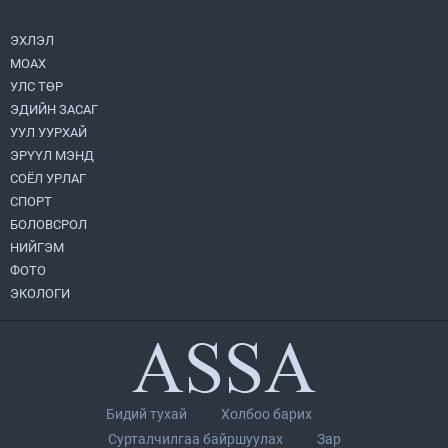
2026.08.05
ЭХЛЭЛ
МОАХ
Монгол Улс “COP17”-д “Тал хээрийн
төлөвлөгөө”-гөө танилцуулна
УЛС ТӨР
2026.08.05
ЭДИЙН ЗАСАГ
УУЛ УУРХАЙ
УИХ-ын асуулгын цагийг гурван удаа
ЭРҮҮЛ МЭНД
зохион байгуулж, гишүүдийн асуултыг
СОЁЛ УРЛАГ
Ерөнхий сайдад хүргүүлж, цахим
хуудаст байршуулжээ
СПОРТ
2026.08.04
БОЛОВСРОЛ
НИЙГЭМ
Улаанбаатарт өдөртөө 28 хэм дулаан
ФОТО
2026.08.04
ЭКОЛОГИ
Нийслэлийн Засаг дарга бөгөөд
Улаанбаатар хотын Захирагч
Б.Пүрэвдагва ХУД-ийн 12,13, 14-р
хорооны үер, усны эрсдэлтэй цэгүүдэд
2026.08.04
ажиллалаа
Бидий тухай
Холбоо барих
П.Цэлмэг жюү жицүгийн Дэлхийн
Сурталчилгаа байршуулах
Зар
цомын аварга боллоо