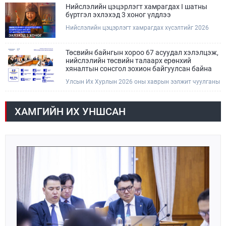
Нийслэлийн цэцэрлэгт хамрагдах I шатны
бүртгэл эхлэхэд 3 хоног үлдлээ
Нийслэлийн цэцэрлэгт хамрагдах хүсэлтийг 2026
оны 08 сарын 10-ны өдрөөс 08 сарын 23-ны өдрийг
дуустал "E-Mongolia" платформоор дамжуулан
цахимаар хүлээн авна.Хүүхдээ цэцэрлэгт хамруулах
Төсвийн байнгын хороо 67 асуудал хэлэлцэж,
үйлчилгээг авахдаа дараах зүйлсийг анхаарна уу.
нийслэлийн төсвийн талаарх ерөнхий
хяналтын сонсгол зохион байгуулсан байна
Улсын Их Хурлын 2026 оны хаврын ээлжит чуулганы
хугацаанд Төсвийн байнгын хороо эрхлэх
асуудлынхаа хүрээнд хууль санаачлагчаас өргөн
мэдүүлсэн хууль, Улсын Их Хурлын бусад
ХАМГИЙН ИХ УНШСАН
шийдвэрийн төслийг урьдчилан хэлэлцэж санал,
дүгнэлт гарган нэгдсэн хуралдаанд хэлэлцүүлэх,
Улсын Их Хурлын хяналтыг хэрэгжүүлэх, хуульд
тусгайлан заасан асуудлаар Улсын Их Хурлын
тогтоолын төсөл боловсруулах чиг үүргээ
хэрэгжүүлэн ажиллажээ.