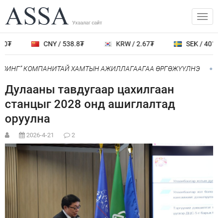
0₮
CNY / 538.8₮
KRW / 2.67₮
SEK / 401.7
БОИНГ” КОМПАНИТАЙ ХАМТЫН АЖИЛЛАГААГАА ӨРГӨЖҮҮЛНЭ
Дулааны тавдугаар цахилгаан
станцыг 2028 онд ашиглалтад
оруулна
2026-4-21
2