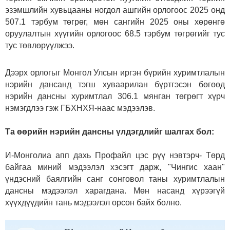
эзэмшлийн хувьцааны ногдол ашгийн орлогоос 2025 онд
507.1 тэрбум төгрөг, мөн сангийн 2025 оны хөрөнгө
оруулалтын хүүгийн орлогоос 68.5 тэрбум төгрөгийг тус
тус төвлөрүүлжээ.
Дээрх орлогыг Монгол Улсын иргэн бүрийн хуримтлалын
нэрийн дансанд тэгш хуваарилан бүртгэсэн бөгөөд
нэрийн дансны хуримтлал 306.1 мянган төгрөгт хүрч
нэмэгдлээ гэж ГБХНХЯ-наас мэдээлэв.
Та өөрийн нэрийн дансны үлдэгдлийг шалгах бол:
И-Монголиа апп дахь Профайл цэс рүү нэвтэрч- Төрд
байгаа миний мэдээлэл хэсэгт дарж, "Чингис хаан"
үндэсний баялгийн санг сонговол таны хуримтлалын
дансны мэдээлэл харагдана. Мөн насанд хүрээгүй
хүүхдүүдийн тань мэдээлэл орсон байх болно.