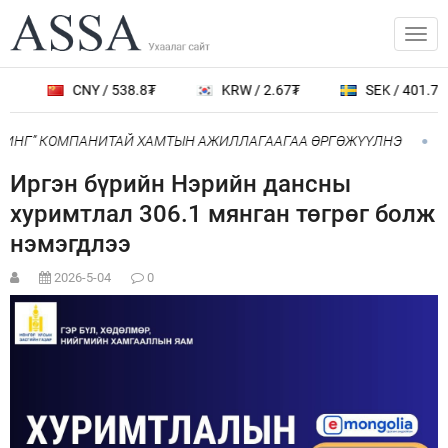
CNY / 538.8₮
KRW / 2.67₮
SEK / 401.7₮
ОИНГ” КОМПАНИТАЙ ХАМТЫН АЖИЛЛАГААГАА ӨРГӨЖҮҮЛНЭ
Ни
Иргэн бүрийн Нэрийн дансны
хуримтлал 306.1 мянган төгрөг болж
нэмэгдлээ
2026-5-04
0