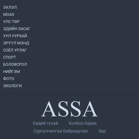
2026.08.05
ЭХЛЭЛ
МОАХ
Монгол Улс “COP17”-д “Тал хээрийн
төлөвлөгөө”-гөө танилцуулна
УЛС ТӨР
2026.08.05
ЭДИЙН ЗАСАГ
УУЛ УУРХАЙ
Нийслэлийн Засаг дарга бөгөөд
ЭРҮҮЛ МЭНД
Улаанбаатар хотын Захирагч
СОЁЛ УРЛАГ
Б.Пүрэвдагва ХУД-ийн 12,13, 14-р
хорооны үер, усны эрсдэлтэй цэгүүдэд
СПОРТ
2026.08.04
ажиллалаа
БОЛОВСРОЛ
НИЙГЭМ
УИХ-ын асуулгын цагийг гурван удаа
зохион байгуулж, гишүүдийн асуултыг
ФОТО
Ерөнхий сайдад хүргүүлж, цахим
ЭКОЛОГИ
хуудаст байршуулжээ
2026.08.04
Улаанбаатарт өдөртөө 28 хэм дулаан
2026.08.04
Бидий тухай
Холбоо барих
П.Цэлмэг жюү жицүгийн Дэлхийн
Сурталчилгаа байршуулах
Зар
цомын аварга боллоо