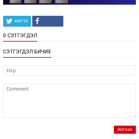
ЖИРГЭХ
0 СЭТГЭГДЭЛ
СЭТГЭГДЭЛ БИЧИХ
Илгээх