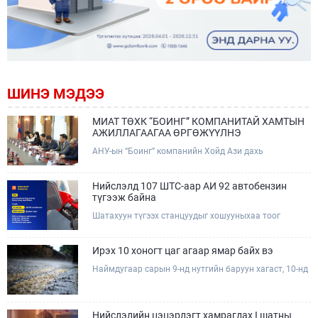
ШИНЭ МЭДЭЭ
МИАТ ТӨХК “БОИНГ” КОМПАНИТАЙ ХАМТЫН
АЖИЛЛАГААГАА ӨРГӨЖҮҮЛНЭ
АНУ-ын “Боинг” компанийн Хойд Ази дахь
арилжааны нисэх онгоцны борлуулалт,
маркетингийн асуудал хариуцсан Дэд ерөнхийлөгч
Жэф Эдвардс тэргүүтэй төлөөлөгчдийг Зам,
Нийслэлд 107 ШТС-аар АИ 92 автобензин
тээврийн сайд Б.Дэлгэрсайхан хүлээн авч уулзав.
түгээж байна
Шатахуун түгээх станцуудыг хошууныхаа тоог
нэмэгдүүлэх үүрэг, чиглэл өгч, ажиллаж байна.
Ирэх 10 хоногт цаг агаар ямар байх вэ
Наймдугаар сарын 9-нд нутгийн баруун хагаст, 10-нд
нутгийн зүүн хагаст, 11-нд нутгийн зүүн өмнөд
хэсгээр ахиухан хэмжээний бороо орох тул
болзошгүй үер, усны аюулаас анхаарна уу.
Нийслэлийн цэцэрлэгт хамрагдах I шатны