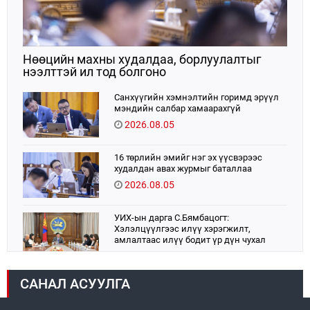
Нөөцийн махны худалдаа, борлуулалтыг
нээлттэй ил тод болгоно
Санхүүгийн хэмнэлтийн горимд эрүүл
мэндийн салбар хамаарахгүй
2026.08.05
16 төрлийн эмийг нэг эх үүсвэрээс
худалдан авах журмыг баталлаа
2026.08.05
УИХ-ын дарга С.Бямбацогт:
Хэлэлцүүлгээс илүү хэрэгжилт,
амлалтаас илүү бодит үр дүн чухал
2026.08.04
САНАЛ АСУУЛГА
Монголбанк 7 дугаар сард 1,439.2 кг үнэт
металл худалдан авлаа