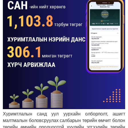
Хуримтлалын санд уул уурхайн олборлолт, ашигт
малтмалын боловсруулах салбарын төрийн өмчит болон
төрийн өмчийн оролцоотой хуулийн этгээдийн төрийн