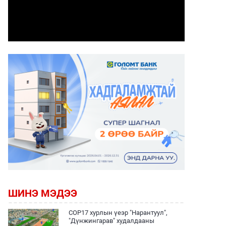
ШИНЭ МЭДЭЭ
COP17 хурлын үеэр "Нарантуул",
"Дүнжингарав" худалдааны