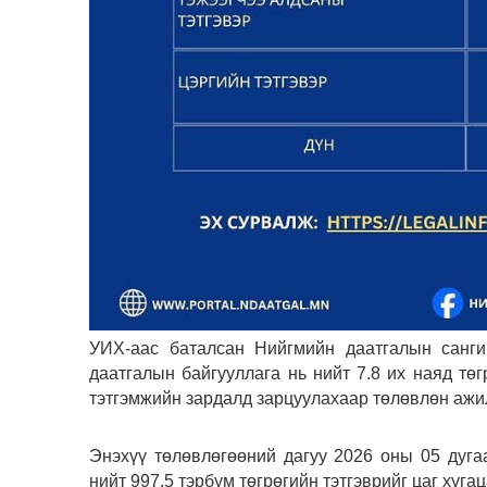
УИХ-аас баталсан Нийгмийн даатгалын санги
даатгалын байгууллага нь нийт 7.8 их наяд төгр
тэтгэмжийн зардалд зарцуулахаар төлөвлөн ажи
Энэхүү төлөвлөгөөний дагуу 2026 оны 05 дуга
нийт 997.5 тэрбум төгрөгийн тэтгэврийг цаг хуга