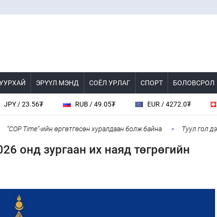
 УУРХАЙ
ЭРҮҮЛ МЭНД
СОЁЛ УРЛАГ
СПОРТ
БОЛОВСРОЛ
/ 23.56₮
RUB / 49.05₮
EUR / 4272.0₮
CHF
OP Time”-ийн өргөтгөсөн хуралдаан болж байна
Туул гол дээгүү
26 онд зургаан их наяд төгрөгийн