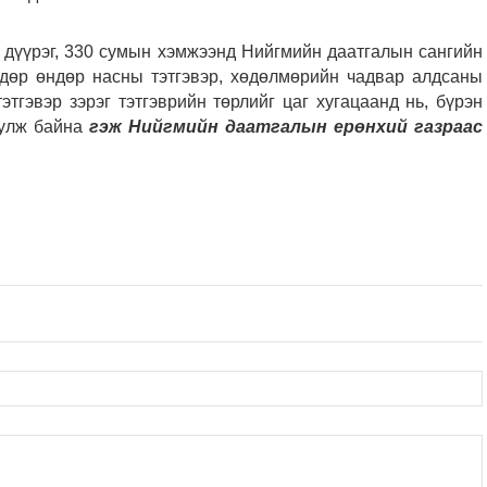
9 дүүрэг, 330 сумын хэмжээнд Нийгмийн даатгалын сангийн
өдөр өндөр насны тэтгэвэр, хөдөлмөрийн чадвар алдсаны
тэтгэвэр зэрэг тэтгэврийн төрлийг цаг хугацаанд нь, бүрэн
уулж байна
гэж Нийгмийн даатгалын ерөнхий газраас