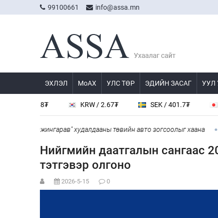
99100661
info@assa.mn
ЭХЛЭЛ
МоАХ
УЛС ТӨР
ЭДИЙН ЗАСАГ
УУЛ
 / 538.8₮
KRW / 2.67₮
SEK / 401.7₮
JPY 
ул", "Дүнжингарав" худалдааны төвийн авто зогсоолыг хаана
“C
Нийгмийн даатгалын сангаас 20
тэтгэвэр олгоно
2026-5-15
0