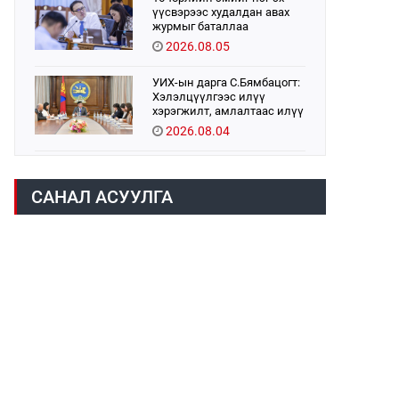
үүсвэрээс худалдан авах
журмыг баталлаа
2026.08.05
УИХ-ын дарга С.Бямбацогт:
Хэлэлцүүлгээс илүү
хэрэгжилт, амлалтаас илүү
бодит үр дүн чухал
2026.08.04
Монголбанк 7 дугаар сард
1,439.2 кг үнэт металл
САНАЛ АСУУЛГА
худалдан авлаа
2026.08.05
Монгол Улс “COP17”-д “Тал
хээрийн төлөвлөгөө”-гөө
танилцуулна
2026.08.05
Н.Номтойбаяр: Аймгуудад
тулгамдаж буй асуудлуудыг
долоо хоног бүр Засгийн
газрын хуралдаанд
2026.08.06
танилцуулж,