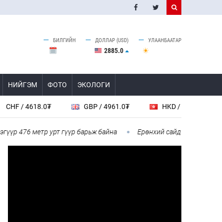
БИЛГИЙН
ДОЛЛАР (USD)
УЛААНБААТАР
2885.0
НИЙГЭМ
ФОТО
ЭКОЛОГИ
 / 4618.0₮
GBP / 4961.0₮
HKD / 462.1₮
C
р 476 метр урт гүүр барьж байна
Ерөнхий сайд БНХАУ-аас сар б