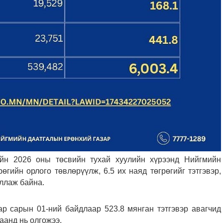
йн 2026 оны төсвийн тухай хуулийн хүрээнд Нийгмийн
өгийн орлого төвлөрүүлж, 6.5 их наяд төгрөгийг тэтгэвэр,
ллаж байна.
ар сарын 01-ний байдлаар 523.8 мянган тэтгэвэр авагчид
цаанд нь олгожээ.