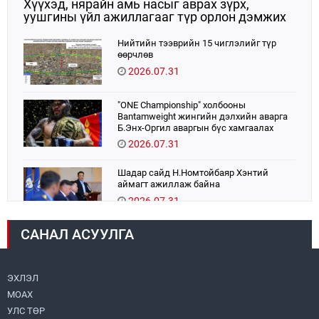
Хүүхэд, нярайн амь насыг аврах зүрх,
уушгины үйл ажиллагааг түр орлон дэмжих
ЭКМО технологийг ЭХЭМҮТ-д нэвтрүүлнэ
Нийтийн тээврийн 15 чиглэлийг түр
өөрчлөв
2026.07.31
"ONE Championship" холбооны
Bantamweight жингийн дэлхийн аварга
Б.Энх-Оргил аваргын бүс хамгаалах
тулаанаа өнөөдөр хийнэ.
2026.07.31
Шадар сайд Н.Номтойбаяр Хэнтий
аймагт ажиллаж байна
2026.07.31
САНАЛ АСУУЛГА
Авто зам шинээр барина
2026.07.31
ЭХЛЭЛ
МОАХ
Бага орлоготой иргэдийн орлогод татвар
ногдуулахгүй байх эрх зүйн орчныг
УЛС ТӨР