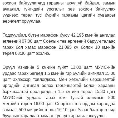
зохион байгуулагчид гарааны аюулгүй байдал, замын
ачаалал, гүйгчдийн урсгалыг зөв зохион байгуулах
үүднээс төрөл тус бүрийн гарааны цагийн хуваарьт
өөрчлөлт орууллаа.
Тодруулбал, бүтэн марафон буюу 42.195 км-ийн ангилал
өглөөний 07:00 цагт Соёлын төв өргөөний баруун талаас
гарах бол хагас марафон 21.095 км болон 10 км-ийн
төрөл 08:30 цагт эхэлнэ.
Эрүүл мэндийн 5 км-ийн гүйлт 13:00 цагт МУИС-ийн
урдаас гарах бөгөөд 1.5 км-ийн гэр бүлийн ангилал 15:00
цагт эхлэхээр товлогджээ. Мөн хөгжлийн бэрхшээлтэй
иргэдийн ангилал болох тэргэнцэртэй болон харааны
бэрхшээлтэй оролцогчдын 1.5 км-ийн төрөл 15:30 цагт
МУИС-ийн урдаас гарах юм. Тусгай олимпын 800
метрийн төрөл 16:00 цагт Спортын төв ордны харалдаа
замаас, 500 метрийн төрөл 16:10 цагт Улаанбаатар зочид
буудлын харалдаа замаас тус тус гараагаа эхлүүлнэ.