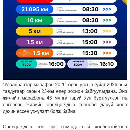
“Улаанбаатар марафон-2026” олон улсын гүйлт 2026 оны
тавдугаар сарын 23-ны өдөр зохион байгуулагдана. Энэ
жилийн марафонд 46 мянга гаруй хүн бүртгүүлсэн нь
өнгөрсөн жилийн оролцогчдын тооноос даруй хоёр
дахин өссөн үзүүлэлт болж байна.
Оролцогчдын тоо эрс нэмэгдсэнтэй холбоотойгоор