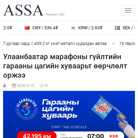
12.0₮
CNY / 536.4₮
KRW / 2.63₮
SEK / 38
 дугаар сард 1,439.2 кг үнэт металл худалдан авлаа
16 төрлийн
Улаанбаатар марафоны гүйлтийн
гарааны цагийн хуваарьт өөрчлөлт
оржээ
2026-5-15
0