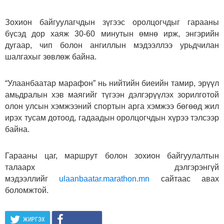
Зохион байгуулагчдын зүгээс оролцогчдыг гарааны
бүсэд дор хаяж 30-60 минутын өмнө ирж, энгэрийн
дугаар, чип болон ангиллын мэдээллээ урьдчилан
шалгахыг зөвлөж байна.
“Улаанбаатар марафон” нь нийтийн биеийн тамир, эрүүл
амьдралын хэв маягийг түгээн дэлгэрүүлэх зорилготой
олон улсын хэмжээний спортын арга хэмжээ бөгөөд жил
ирэх тусам дотоод, гадаадын оролцогчдын хүрээ тэлсээр
байна.
Гарааны цаг, маршрут болон зохион байгуулалтын
талаарх дэлгэрэнгүй
мэдээллийг
ulaanbaatar.marathon.mn
сайтаас авах
боломжтой.
ЖИРГЭХ