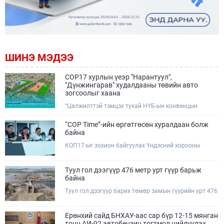
ШИНЭ МЭДЭЭ
COP17 хурлын үеэр "Нарантуул",
"Дүнжингарав" худалдааны төвийн авто
зогсоолыг хаана
“Цөлжилттэй тэмцэх тухай НҮБ-ын конвенцын
Талуудын 17 дугаар Бага хурал (COP17)” наймдугаар
сарын 17-28-ны өдрүүдэд Улаанбаатар хотод зохион
“COP Time”-ийн өргөтгөсөн хуралдаан болж
байгуулагдана.Хурлын үеэр Нарантуул, Дүнжингарав
байна
худалдааны төвүүдийн авто зогсоолыг түр хааж,
КОП17-ыг зохион байгуулах Үндэсний хорооны
тухайн чиглэлд нийтийн тээврийн хүртээмжийг
Ажлын албанаас хурлын бэлтгэл ажлын явц, уялдаа
нэмэгдүүлнэ.
холбоог хангах хүрээнд Бямба гараг бүр “COP Time”
дотоод хуралдааныг тогтмол зохион байгуулж ирсэн
Туул гол дээгүүр 476 метр урт гүүр барьж
билээ.Өнөөдөр “COP Time”-ийн сүүлийн хуралдааныг
байна
өргөтгөсөн хэлбэрээр зохион байгуулж байгаа
Туул гол дээгүүр барих төмөр замын гүүрийн урт 476
бөгөөд үүнд Үндэсний хорооны дэргэдэх дэд
метр бөгөөд барилгын ажил ид өрнөж байна.Энэ
хороодын гишүүд оролцож байна.
хэсэгт баригдах бетонон гүүр нь төмөр замын
хөдөлгөөнийг найдвартай, тасралтгүй нэвтрүүлэх
Ерөнхий сайд БНХАУ-аас сар бүр 12-15 мянган
чухал байгууламж бөгөөд уг ажлыг "Очирням" ХХК,
тонн АИ-92 автобензин тогтмол нийлүүлэх