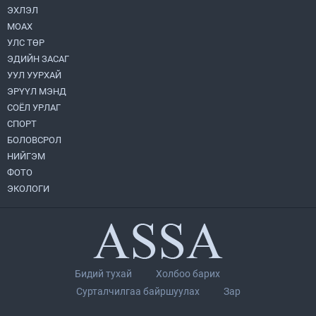
ЭХЛЭЛ
МОАХ
Монгол Улс “COP17”-д “Тал хээрийн
төлөвлөгөө”-гөө танилцуулна
УЛС ТӨР
2026.08.05
ЭДИЙН ЗАСАГ
УУЛ УУРХАЙ
Нийслэлийн Засаг дарга бөгөөд
ЭРҮҮЛ МЭНД
Улаанбаатар хотын Захирагч
СОЁЛ УРЛАГ
Б.Пүрэвдагва ХУД-ийн 12,13, 14-р
хорооны үер, усны эрсдэлтэй цэгүүдэд
СПОРТ
2026.08.04
ажиллалаа
БОЛОВСРОЛ
НИЙГЭМ
УИХ-ын асуулгын цагийг гурван удаа
зохион байгуулж, гишүүдийн асуултыг
ФОТО
Ерөнхий сайдад хүргүүлж, цахим
ЭКОЛОГИ
хуудаст байршуулжээ
2026.08.04
Улаанбаатарт өдөртөө 28 хэм дулаан
2026.08.04
Бидий тухай
Холбоо барих
П.Цэлмэг жюү жицүгийн Дэлхийн
Сурталчилгаа байршуулах
Зар
цомын аварга боллоо
2026.08.04