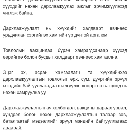
хүүхдийг нөхөн дархлаажуулах ажлыг эрчимжүүлэхэд
чиглэж байна.
Дархлаажуулалт нь хүүхдийг халдварт өвчнөөс
урьдчилан сэргийлэх хамгийн үр дүнтэй арга юм.
Товлолын вакциндаа бүрэн хамрагдсанаар хүүхэд
өөрийгөө болон бусдыг халдварт өвчнөөс хамгаална.
Эцэг эх, асран хамгаалагч та хүүхдийнхээ
дархлаажуулалтын товлолыг өрх, сум, дүүргийн эрүүл
мэндийн байгууллагадаа шалгуулж, хоцорсон вакцинд нь
нөхөн хамруулна уу.
Дархлаажуулалтын ач холбогдол, вакцины дараах урвал,
хүндрэл болон нөхөн дархлаажуулалтын талаар зөв,
баталгаатай мэдээллийг эрүүл мэндийн байгууллагаас
аваарай.