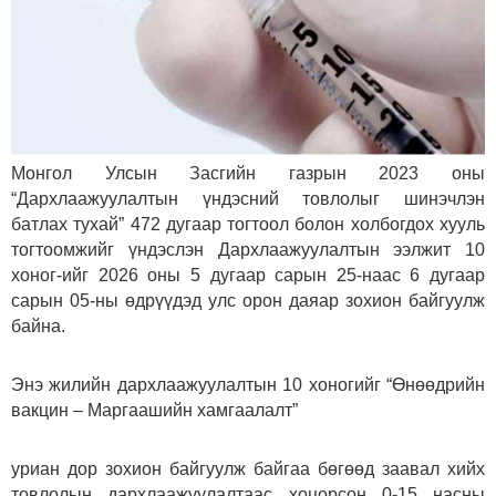
Монгол Улсын Засгийн газрын 2023 оны
“Дархлаажуулалтын үндэсний товлолыг шинэчлэн
батлах тухай” 472 дугаар тогтоол болон холбогдох хууль
тогтоомжийг үндэслэн Дархлаажуулалтын ээлжит 10
хоног-ийг 2026 оны 5 дугаар сарын 25-наас 6 дугаар
сарын 05-ны өдрүүдэд улс орон даяар зохион байгуулж
байна.
Энэ жилийн дархлаажуулалтын 10 хоногийг “Өнөөдрийн
вакцин – Маргаашийн хамгаалалт”
уриан дор зохион байгуулж байгаа бөгөөд заавал хийх
товлолын дархлаажуулалтаас хоцорсон 0-15 насны