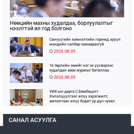
Нөөцийн махны худалдаа, борлуулалтыг
нээлттэй ил тод болгоно
Санхүүгийн хэмнэлтийн горимд эрүүл
мэндийн салбар хамаарахгүй
2026.08.05
16 төрлийн эмийг нэг эх үүсвэрээс
худалдан авах журмыг баталлаа
2026.08.05
УИХ-ын дарга С.Бямбацогт:
Хэлэлцүүлгээс илүү хэрэгжилт,
амлалтаас илүү бодит үр дүн чухал
2026.08.04
САНАЛ АСУУЛГА
Монголбанк 7 дугаар сард 1,439.2 кг үнэт
металл худалдан авлаа
2026.08.05