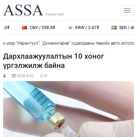
.0₮
CNY / 538.8₮
KRW / 2.67₮
SEK / 401.
 үеэр "Нарантуул", "Дүнжингарав" худалдааны төвийн авто зогсоолы
Дархлаажуулалтын 10 хоног
үргэлжилж байна
2026-6-02
0